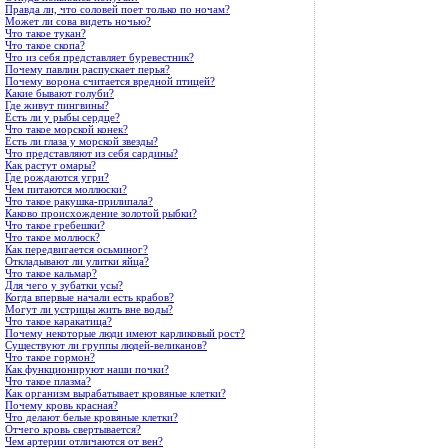
Правда ли, что соловей поет только по ночам?
Может ли сова видеть ночью?
Что такое тукан?
Что такое скопа?
Что из себя представляет буревестник?
Почему павлин распускает перья?
Почему ворона считается вредной птицей?
Какие бывают голуби?
Где живут пингвины?
Есть ли у рыбы сердце?
Что такое морской конек?
Есть ли глаза у морской звезды?
Что представляют из себя сардины?
Как растут омары?
Где рождаются угри?
Чем питаются моллюски?
Что такое ракушка-прилипала?
Каково происхождение золотой рыбки?
Что такое гребешки?
Что такое моллюск?
Как передвигается осьминог?
Откладывают ли улитки яйца?
Что такое кальмар?
Для чего у зубатки усы?
Когда впервые начали есть крабов?
Могут ли устрицы жить вне воды?
Что такое каракатица?
Почему некоторые люди имеют карликовый рост?
Существуют ли группы людей-великанов?
Что такое гормон?
Как функционируют наши почки?
Что такое плазма?
Как организм вырабатывает кровяные клетки?
Почему кровь красная?
Что делают белые кровяные клетки?
Отчего кровь свертывается?
Чем артерии отличаются от вен?