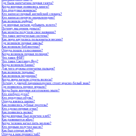
Где была напечатана первая газета?
Когда впервые появились книги?
Кто придумал комиксы?
Кто написал первый английский словарь?
Кто написал первую энциклопедию?
Как возникли цифры?
Где впервые начали добывать золото?
Почему мы ценим деньги?
Как монеты получили свое название?
Что такое метрическая система?
Как люди научились пользоваться весами?
Где возникли первые школы?
Как возникли библиотеки?
Откуда пошло голосование?
Когда возникла первая полиция?
Что такое ФБР?
Что такое Скотланд-Ярд?
Когда возникли банки?
Для чего нужны отпечатки пальцев?
Как возникли тюрьмы?
Как возникла медицина?
Когда люди начали стричь волосы?
Почему у дверей парикмахерских стоит красно-белый знак?
Где появилось первое зеркало?
Когда было впервые изготовлено мыло?
Кто изобрел духи?
Кто придумал обувь?
Откуда взялись шапки?
Как появились зубные протезы?
Кто сделал первые очки?
Как появились вилки?
Когда впервые был испечен хлеб?
Как развивается яйцо?
Когда человек начал пить молоко?
Кто первым получил масло?
Как был открыт кофе?
Откуда к нам пришел чай?