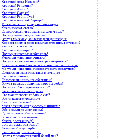
Кто такой лорд Нельсон?
Кто такой Коперник?
Кто такой Ахилл?
Кто такой Сократ?
Кто такой Робин Гуд?
Что такое звуковой барьер?
Может ли эхо проходить через воду?
Как выдувают стекло?
Существовали ли драконы на самом деле?
Почему вымерли динозавры?
Откуда мы знаем, как выглядели динозавры?
Как растениям и животным удается жить в пустыне?
Кто такие кентавры?
Кто такой единорог?
Почему животные любят соль?
Умеют ли животные считать?
Почему животные не умеют разговаривать?
Какое животное больше всего похоже на человека?
Могут ли животные руководствоваться разумом?
Светятся ли глаза животных в темноте?
Что такое линька?
Является ли шимпанзе обезьяной?
Откуда взялись различные породы собак?
Почему собаки зарывают кости?
Различают ли собаки цвета?
Что может свести собаку с ума?
Все ли кошки мурлыкают?
Как питаются козы?
Какая разница между ослом и ишаком?
Обо всем ли помнят слоны?
Существуют ли белые слоны?
Боятся ли слоны мышей?
Какого роста жираф?
Есть ли у жирафа голос?
Зачем верблюду горб?
Что такое морская свинка?
Откуда у горностая такой белый мех?