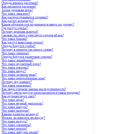
Откуда взялись растения?
Как питаются растения?
Зачем деревьям кора?
Что такое эвкалипт?
Как распространяются сорняки?
Как растет аспарагус?
Каким образом сок поднимается вверх по дереву?
Где растут орехи?
Почему крапива жжется?
Сколько на свете существует сортов яблок?
Что такое баньян?
Как растут кокосовые орехи?
Откуда берутся грибы?
Почему в инжире так много семян?
Что такое тапиока?
Откуда берутся различные специи?
Что такое лишайники?
Что такое мускатный орех?
Что такое плесень?
Что такое вирус?
Кто такие позвоночные?
Что такое центробежная сила?
Почему лед плавает?
Что такое опыление?
Как люди открыли законы наследственности?
Почему цвета радуги располагаются в таком порядке?
Как путешествует свет?
Что такое шум?
Что такое вечный двигатель?
Что такое вакуум?
Что такое материя?
Каковы размеры молекул?
Можно ли взвесить молекулу?
Что такое воздух?
Что такое элементы?
Что такое металл?
Что такое зыбучие пески?