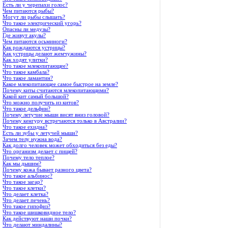
Есть ли у черепахи голос?
Чем питаются рыбы?
Могут ли рыбы слышать?
Что такое электрический угорь?
Опасны ли медузы?
Где живут акулы?
Чем питаются осьминоги?
Как рождаются устрицы?
Как устрицы делают жемчужины?
Как ходят улитки?
Что такое млекопитающее?
Что такое камбала?
Что такое ламантин?
Какое млекопитающее самое быстрое на земле?
Почему киты считаются млекопита­ющими?
Какой кит самый большой?
Что можно получить из китов?
Что такое дельфин?
Почему летучие мыши висят вниз головой?
Почему кенгуру встречаются только в Австралии?
Что такое ехидна?
Есть ли зубы у летучей мыши?
Зачем телу нужна вода?
Как долго человек может обходиться без еды?
Что организм делает с пищей?
Почему тело теплое?
Как мы дышим?
Почему кожа бывает разного цвета?
Что такое альбинос?
Что такое загар?
Что такое клетки?
Что делает клетка?
Что делает печень?
Что такое гипофиз?
Что такое шишковидное тело?
Как действуют наши почки?
Что делают миндалины?