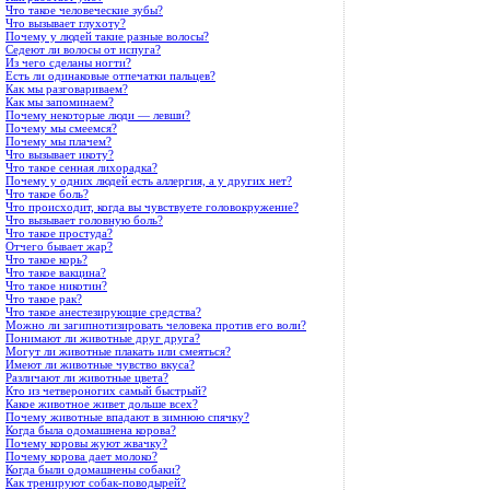
Что такое человеческие зубы?
Что вызывает глухоту?
Почему у людей такие разные волосы?
Седеют ли волосы от испуга?
Из чего сделаны ногти?
Есть ли одинаковые отпечатки пальцев?
Как мы разговариваем?
Как мы запоминаем?
Почему некоторые люди — левши?
Почему мы смеемся?
Почему мы плачем?
Что вызывает икоту?
Что такое сенная лихорадка?
Почему у одних людей есть аллергия, а у других нет?
Что такое боль?
Что происходит, когда вы чувствуете головокружение?
Что вызывает головную боль?
Что такое простуда?
Отчего бывает жар?
Что такое корь?
Что такое вакцина?
Что такое никотин?
Что такое рак?
Что такое анестезирующие средства?
Можно ли загипнотизировать человека против его воли?
Понимают ли животные друг друга?
Могут ли животные плакать или смеяться?
Имеют ли животные чувство вкуса?
Различают ли животные цвета?
Кто из четвероногих самый быстрый?
Какое животное живет дольше всех?
Почему животные впадают в зим­нюю спячку?
Когда была одомашнена корова?
Почему коровы жуют жвачку?
Почему корова дает молоко?
Когда были одомашнены собаки?
Как тренируют собак-поводырей?