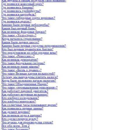
Как фрукты и овощи получили свои названия?
Где появился кокосовый орех?
Где появились бананы?
Где появились грейпфруты?
Где появился картофель?
Что такое гибридные сорта зерновых?
Где появился арахис?
Какими были первые небоскребы?
Каким был первый банк?
Как возникли фондовые биржи?
Что такое «Уолл-стрит»?
Когда началось страхование?
Каким было первое шоссе?
Какими были первые средства передвижения?
Кто был первым правителем Англии?
Что представляли из себя средние века?
Что такое «Ренессанс»?
Как возникла демократия?
Что такое феодальная система?
Как возникли наши законы?
Что такое «Билль о правах»?
Что такое Великая хартия вольностей?
Почему мы вынуждены платить налоги?
Когда было положено начало налогам?
Что такое Объединенные Нации?
Что такое «промышленная революция»?
Как работает паровой двигатель?
Как работает ветряная мельница?
Кто изобрел холодильник?
Кто изобрел микроскоп?
Как солнечные часы показывают время?
Как появились первые лампы?
Как делают веревки?
Как возникла игра в шарики?
Кто сделал первую куклу?
Что нужно для производства стекла?
Все обо всем. Том 2
Что такое ботаника?