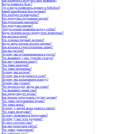
Как баскетбол получил свое название?
Когда появился бокс?
Где и когда появились крикет и бейсбол?
Какой кинофильм был первым?
Кто изобрел телевидение?
Кто придумал игральные карты?
Как произошли шахматы?
Кто придумал марки?
Откуда пошли названия пород собак?
Когда человек начал приручать животных?
Как начался цирк?
Кто основал первый зоопарк?
Когда люди начали носить парики?
Как началось приготовление пищи?
Как мы растем?
Почему мы останавливаемся в росте?
Что вызывает у нас чувство голода?
Как мы усваиваем пищу?
Что такое калория?
Что такое витамины?
Почему мы потеем?
Почему мы нуждаемся в соли?
Почему мы испытываем жажду?
Почему мы устаем?
Что происходит, когда мы спим?
Что вызывает наши сны?
Как циркулирует кровь?
Как можно определить группу крови?
Что такое переливание крови?
Что такое кожа?
Почему у людей кожа разного цвета?
Что такое веснушки?
Почему появляются бородавки?
Почему у нас есть родинки?
Из чего состоит глаз?
Как мы различаем цвета?
Что такое дальтонизм?
Как работает ухо?