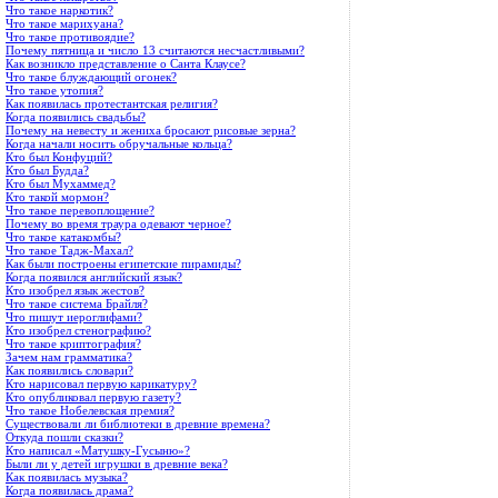
Что такое наркотик?
Что такое марихуана?
Что такое противоядие?
Почему пятница и число 13 считаются несчастливыми?
Как возникло представление о Санта Клаусе?
Что такое блуждающий огонек?
Что такое утопия?
Как появилась протестантская религия?
Когда появились свадьбы?
Почему на невесту и жениха бросают рисовые зерна?
Когда начали носить обручальные кольца?
Кто был Конфуций?
Кто был Будда?
Кто был Мухаммед?
Кто такой мормон?
Что такое перевоплощение?
Почему во время траура одевают черное?
Что такое катакомбы?
Что такое Тадж-Махал?
Как были построены египетские пирамиды?
Когда появился английский язык?
Кто изобрел язык жестов?
Что такое система Брайля?
Что пишут иероглифами?
Кто изобрел стенографию?
Что такое криптография?
Зачем нам грамматика?
Как появились словари?
Кто нарисовал первую карикатуру?
Кто опубликовал первую газету?
Что такое Нобелевская премия?
Существовали ли библиотеки в древние времена?
Откуда пошли сказки?
Кто написал «Матушку-Гусыню»?
Были ли у детей игрушки в древние века?
Как появилась музыка?
Когда появилась драма?