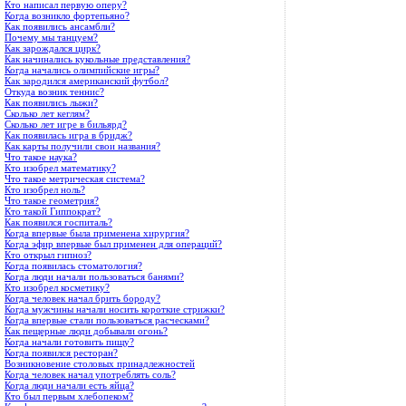
Кто написал первую оперу?
Когда возникло фортепьяно?
Как появились ансамбли?
Почему мы танцуем?
Как зарождался цирк?
Как начинались кукольные представления?
Когда начались олимпийские игры?
Как зародился американский футбол?
Откуда возник теннис?
Как появились лыжи?
Сколько лет кеглям?
Сколько лет игре в бильярд?
Как появилась игра в бридж?
Как карты получили свои названия?
Что такое наука?
Кто изобрел математику?
Что такое метрическая система?
Кто изобрел ноль?
Что такое геометрия?
Кто такой Гиппократ?
Как появился госпиталь?
Когда впервые была применена хирургия?
Когда эфир впервые был применен для операций?
Кто открыл гипноз?
Когда появилась стоматология?
Когда люди начали пользоваться банями?
Кто изобрел косметику?
Когда человек начал брить бороду?
Когда мужчины начали носить короткие стрижки?
Когда впервые стали пользоваться расческами?
Как пещерные люди добывали огонь?
Когда начали готовить пищу?
Когда появился ресторан?
Возникновение столовых принадлежностей
Когда человек начал употреблять соль?
Когда люди начали есть яйца?
Кто был первым хлебопеком?