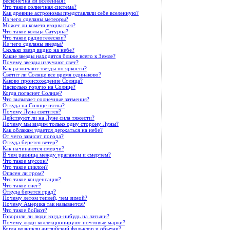
Бесконечна ли вселенная?
Что такое солнечная система?
Как древние астрономы представляли себе вселенную?
Из чего сделаны метеоры?
Может ли комета взорваться?
Что такое кольца Сатурна?
Что такое радиотелескоп?
Из чего сделаны звезды?
Сколько звезд видно на небе?
Какие звезды находятся ближе всего к Земле?
Почему звезды излучают свет?
Как различают звезды по яркости?
Светит ли Солнце все время одинаково?
Каково происхождение Солнца?
Насколько горячо на Солнце?
Когда погаснет Солнце?
Что вызывает солнечные затмения?
Откуда на Солнце пятна?
Почему Луна светится?
Действуют ли на Луне сила тяжести?
Почему мы видим только одну сторону Луны?
Как облакам удается держаться на небе?
От чего зависит погода?
Откуда берется ветер?
Как начинаются смерчи?
В чем разница между ураганом и смерчем?
Что такое муссон?
Что такое циклон?
Опасен ли гром?
Что такое конденсация?
Что такое снег?
Откуда берется град?
Почему летом теплей, чем зимой?
Почему Америка так называется?
Что такое бойкот?
Говорили ли люди когда-нибудь на латыни?
Почему люди коллекционируют почтовые марки?
Когда возникли английский фольклор и обычаи?