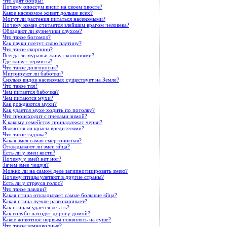
Что едят бобры?
Почему опоссум висит на своем хвосте?
Какое насекомое живет дольше всех?
Могут ли растения питаться насекомыми?
Почему комар считается злейшим врагом человека?
Обладают ли кузнечики слухом?
Что такое богомол?
Как пауки плетут свою паутину?
Что такое скорпион?
Всегда ли муравьи живут колониями?
Где живут термиты?
Что такое долгоносик?
Мигрируют ли бабочки?
Сколько видов насекомых существует на Земле?
Что такое тля?
Чем питается бабочка?
Чем питаются мухи?
Как рождаются мухи?
Как удается мухе ходить по потолку?
Что происходит с пчелами зимой?
К какому семейству принадлежат черви?
Являются ли крысы вредителями?
Что такое гадюка?
Какая змея самая смертоносная?
Откладывают ли змеи яйца?
Есть ли у змеи кости?
Почему у змей нет ног?
Зачем змее чешуя?
Можно ли на самом деле загипнотизировать змею?
Почему птицы улетают в другие страны?
Есть ли у страуса голос?
Что такое павлин?
Какая птица откладывает самые большие яйца?
Какая птица лучше разговаривает?
Как птицам удается летать?
Как голуби находят дорогу домой?
Какое животное первым появилось на суше?
Что такое земноводные?