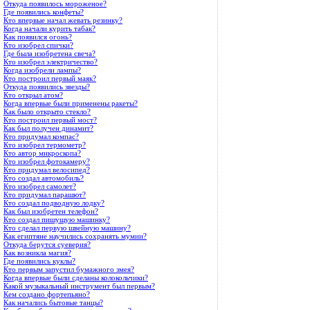
Откуда появилось мороженое?
Где появились конфеты?
Кто впервые начал жевать резинку?
Когда начали курить табак?
Как появился огонь?
Кто изобрел спички?
Где была изобретена свеча?
Кто изобрел электричество?
Когда изобрели лампы?
Кто построил первый маяк?
Откуда появились звезды?
Кто открыл атом?
Когда впервые были применены ракеты?
Как было открыто стекло?
Кто построил первый мост?
Как был получен динамит?
Кто придумал компас?
Кто изобрел термометр?
Кто автор микроскопа?
Кто изобрел фотокамеру?
Кто придумал велосипед?
Кто создал автомобиль?
Кто изобрел самолет?
Кто придумал парашют?
Кто создал подводную лодку?
Как был изобретен телефон?
Кто создал пишущую машинку?
Кто сделал первую швейную машину?
Как египтяне научились сохранять мумии?
Откуда берутся суеверия?
Как возникла магия?
Где появились куклы?
Кто первым запустил бумажного змея?
Когда впервые были сделаны колокольчики?
Какой музыкальный инструмент был первым?
Кем создано фортепьяно?
Как начались бытовые танцы?