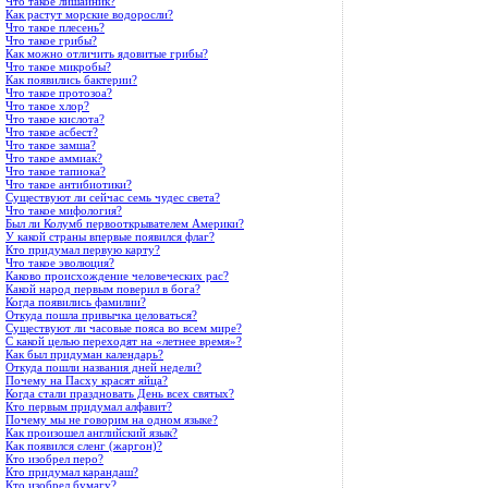
Что такое лишайник?
Как растут морские водоросли?
Что такое плесень?
Что такое грибы?
Как можно отличить ядовитые грибы?
Что такое микробы?
Как появились бактерии?
Что такое протозоа?
Что такое хлор?
Что такое кислота?
Что такое асбест?
Что такое замша?
Что такое аммиак?
Что такое тапиока?
Что такое антибиотики?
Существуют ли сейчас семь чудес света?
Что такое мифология?
Был ли Колумб первооткрывателем Америки?
У какой страны впервые появился флаг?
Кто придумал первую карту?
Что такое эволюция?
Каково происхождение человеческих рас?
Какой народ первым поверил в бога?
Когда появились фамилии?
Откуда пошла привычка целоваться?
Существуют ли часовые пояса во всем мире?
С какой целью переходят на «летнее время»?
Как был придуман календарь?
Откуда пошли названия дней недели?
Почему на Пасху красят яйца?
Когда стали праздновать День всех святых?
Кто первым придумал алфавит?
Почему мы не говорим на одном языке?
Как произошел английский язык?
Как появился сленг (жаргон)?
Кто изобрел перо?
Кто придумал карандаш?
Кто изобрел бумагу?