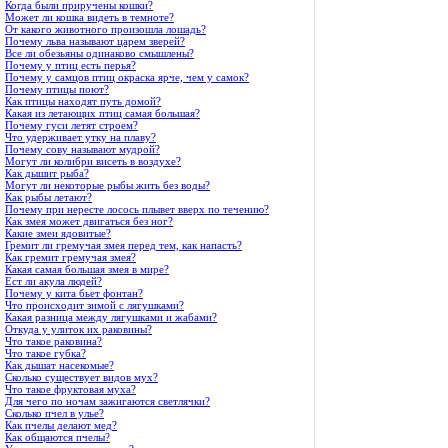
Когда были приручены кошки?
Может ли кошка видеть в темноте?
От какого животного произошла лошадь?
Почему льва называют царем зверей?
Все ли обезьяны одинаково смышлены?
Почему у птиц есть перья?
Почему у самцов птиц окраска ярче, чем у самок?
Почему птицы поют?
Как птицы находят путь домой?
Какая из летающих птиц самая большая?
Почему гуси летят строем?
Что удерживает утку на плаву?
Почему сову называют мудрой?
Могут ли колибри висеть в воздухе?
Как дышит рыба?
Могут ли некоторые рыбы жить без воды?
Как рыбы летают?
Почему при нересте лосось плывет вверх по течению?
Как змея может двигаться без ног?
Какие змеи ядовитые?
Гремит ли гремучая змея перед тем, как напасть?
Как гремит гремучая змея?
Какая самая большая змея в мире?
Ест ли акула людей?
Почему у кита бьет фонтан?
Что происходит зимой с лягушками?
Какая разница между лягушками и жабами?
Откуда у улиток их раковины?
Что такое раковина?
Что такое губка?
Как дышат насекомые?
Сколько существует видов мух?
Что такое фруктовая муха?
Для чего по ночам зажигаются светлячки?
Сколько пчел в улье?
Как пчелы делают мед?
Как общаются пчелы?