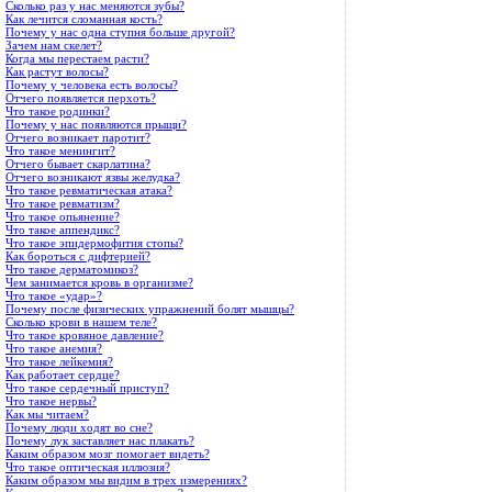
Сколько раз у нас меняются зубы?
Как лечится сломанная кость?
Почему у нас одна ступня больше другой?
Зачем нам скелет?
Когда мы перестаем расти?
Как растут волосы?
Почему у человека есть волосы?
Отчего появляется перхоть?
Что такое родинки?
Почему у нас появляются прыщи?
Отчего возникает паротит?
Что такое менингит?
Отчего бывает скарлатина?
Отчего возникают язвы желудка?
Что такое ревматическая атака?
Что такое ревматизм?
Что такое опьянение?
Что такое аппендикс?
Что такое эпидермофития стопы?
Как бороться с дифтерией?
Что такое дерматомикоз?
Чем занимается кровь в организме?
Что такое «удар»?
Почему после физических упражнений болят мышцы?
Сколько крови в нашем теле?
Что такое кровяное давление?
Что такое анемия?
Что такое лейкемия?
Как работает сердце?
Что такое сердечный приступ?
Что такое нервы?
Как мы читаем?
Почему люди ходят во сне?
Почему лук заставляет нас плакать?
Каким образом мозг помогает видеть?
Что такое оптическая иллюзия?
Каким образом мы видим в трех измерениях?