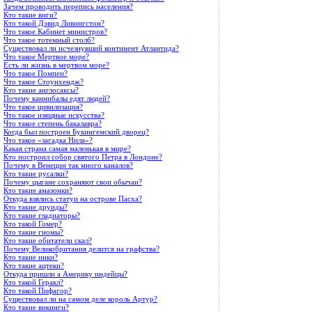
Зачем проводить перепись населения?
Кто такие виги?
Кто такой Дэвид Ливингстон?
Что такое Кабинет министров?
Что такое тотемный столб?
Существовал ли исчезнувший континент Атлантида?
Что такое Мертвое море?
Есть ли жизнь в мертвом море?
Что такое Помпеи?
Что такое Стоунхендж?
Кто такие англосаксы?
Почему каннибалы едят людей?
Что такое цивилизация?
Что такое изящные искусства?
Что такое степень бакалавра?
Когда был построен Букингемский дворец?
Что такое «загадка Нила»?
Какая страна самая маленькая в мире?
Кто построил собор святого Петра в Лондоне?
Почему в Венеции так много каналов?
Кто такие русалки?
Почему цыгане сохраняют свои обычаи?
Кто такие амазонки?
Откуда взялись статуи на острове Пасха?
Кто такие друиды?
Кто такие гладиаторы?
Кто такой Гомер?
Кто такие гномы?
Кто такие обитатели скал?
Почему Великобритания делится на графства?
Кто такие инки?
Кто такие ацтеки?
Откуда пришли а Америку индейцы?
Кто такой Геракл?
Кто такой Пифагор?
Существовал ли на самом деле король Артур?
Кто такие викинги?