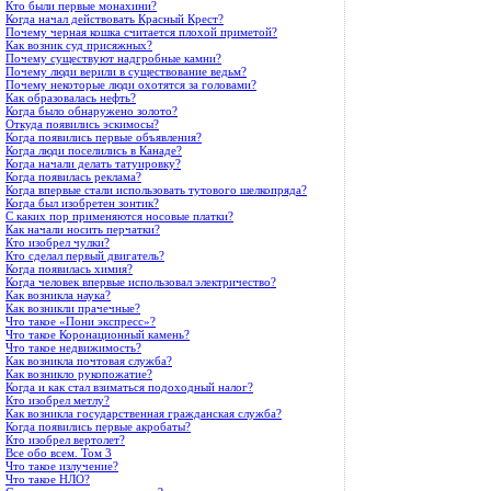
Кто были первые монахини?
Когда начал действовать Красный Крест?
Почему черная кошка считается плохой приметой?
Как возник суд присяжных?
Почему существуют надгробные камни?
Почему люди верили в существование ведьм?
Почему некоторые люди охотятся за головами?
Как образовалась нефть?
Когда было обнаружено золото?
Откуда появились эскимосы?
Когда появились первые объявления?
Когда люди поселились в Канаде?
Когда начали делать татуировку?
Когда появилась реклама?
Когда впервые стали использовать тутового шелкопряда?
Когда был изобретен зонтик?
С каких пор применяются носовые платки?
Как начали носить перчатки?
Кто изобрел чулки?
Кто сделал первый двигатель?
Когда появилась химия?
Когда человек впервые использовал электричество?
Как возникла наука?
Как возникли прачечные?
Что такое «Пони экспресс»?
Что такое Коронационный камень?
Что такое недвижимость?
Как возникла почтовая служба?
Как возникло рукопожатие?
Когда и как стал взиматься подоходный налог?
Кто изобрел метлу?
Как возникла государственная гражданская служба?
Когда появились первые акробаты?
Кто изобрел вертолет?
Все обо всем. Том 3
Что такое излучение?
Что такое НЛО?