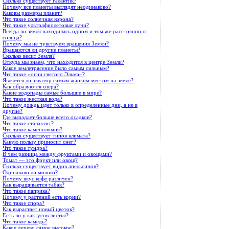
Сколько существует галактик?
Почему все планеты выглядят неодинаково?
Каковы размеры планет?
Что такое солнечная корона?
Что такое ультрафиолетовые лучи?
Всегда ли земля находилась одном и том же расстоянии от
солнца?
Почему мы не чувствуем вращения Земли?
Вращаются ли другие планеты?
Сколько весит Земля?
Откуда мы знаем, что находится в центре Земли?
Какое землетрясение было самым сильным?
Что такое «огни святого Эльма»?
Является ли экватор самым жарким местом на земле?
Как образуются озера?
Какие водопады самые большие в мире?
Что такое жесткая вода?
Почему дождь идет только в определенные дни, а не в
другие?
Где выпадает больше всего осадков?
Что такое сталактит?
Что такое каменоломня?
Сколько существует типов климата?
Какую пользу приносит снег?
Что такое тундра?
В чем разница между фруктами и овощами?
Томат — это фрукт или овощ?
Сколько существует видов апельсинов?
Одинаково ли молоко?
Почему вкус кофе различен?
Как выращивается табак?
Что такое паприка?
Почему у растений есть корни?
Что такое спора?
Как вырастает новый цветок?
Есть ли у кактусов листья?
Что такое камедь?
Какое дерево самое высокое?