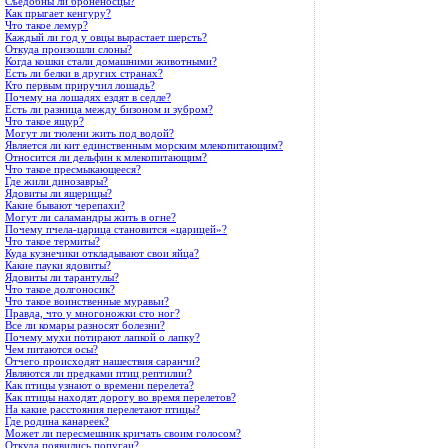
Съедобны ли броненосцы?
Как прыгает кенгуру?
Что такое лемур?
Каждый ли год у овцы вырастает шерсть?
Откуда произошли слоны?
Когда кошки стали домашними животными?
Есть ли белки в других странах?
Кто первым приручил лошадь?
Почему на лошадях ездят в седле?
Есть ли разница между бизоном и зубром?
Что такое ящур?
Могут ли тюлени жить под водой?
Является ли кит единственным морским млекопитающим?
Относится ли дельфин к млекопитающим?
Что такое пресмыкающееся?
Где жили динозавры?
Ядовиты ли ящерицы?
Какие бывают черепахи?
Могут ли саламандры жить в огне?
Почему пчела-царица становится «царицей»?
Что такое термиты?
Куда кузнечики откладывают свои яйца?
Какие пауки ядовиты?
Ядовиты ли тарантулы?
Что такое долгоносик?
Что такое воинственные муравьи?
Правда, что у многоножки сто ног?
Все ли комары разносят болезни?
Почему мухи потирают лапкой о лапку?
Чем питаются осы?
Отчего происходят нашествия саранчи?
Являются ли предками птиц рептилии?
Как птицы узнают о времени перелета?
Как птицы находят дорогу во время перелетов?
На какие расстояния перелетают птицы?
Где родина канареек?
Может ли пересмешник кричать своим голосом?
Откуда появились попугаи?