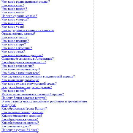
Что такое радиоактивные осадки?
Что такое гипс?
Что такое шифер?
Что такое пыль?
Из чего сделано молоко?
Что такое углерод?
Что такое азот?
Что такое уран?
Чем определяется ценность алмазов?
Откуда взялись алмазы?
Что такое гранит?
Что такое платина?
Что такое спирт?
Что такое алюминий?
Что такое тальк?
Что такое широта и долгота?
Существует ли жизнь в Антарктиде?
Как образуются окаменелости?
Что такое археология?
Кто такие пещерные люди?
Что было в каменном веке?
Что случилось с животными в лед­никовый период?
Кто такие неандертальцы?
Что такое охрана окружающей среды?
Всегда ли бывает жарко в пустыне?
Что такое почва?
Можно ли использовать океанский прилив?
Почему Земля горячая внутри?
В чем разница между подземным родником и артезианским
колодцем?
Как образовался Гранд-Каньон?
Что вызывает землетрясение?
Как перемещаются ледники?
Как образуются вулканы?
Как образовались океаны?
Как появились реки?
Почему в сутках 24 часа?