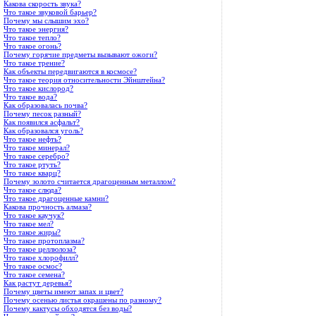
Какова скорость звука?
Что такое звуковой барьер?
Почему мы слышим эхо?
Что такое энергия?
Что такое тепло?
Что такое огонь?
Почему горячие предметы вызывают ожоги?
Что такое трение?
Как объекты передвигаются в космосе?
Что такое теория относительности Эйнштейна?
Что такое кислород?
Что такое вода?
Как образовалась почва?
Почему песок разный?
Как появился асфальт?
Как образовался уголь?
Что такое нефть?
Что такое минерал?
Что такое серебро?
Что такое ртуть?
Что такое кварц?
Почему золото считается драгоценным металлом?
Что такое слюда?
Что такое драгоценные камни?
Какова прочность алмаза?
Что такое каучук?
Что такое мел?
Что такое жиры?
Что такое протоплазма?
Что такое целлюлоза?
Что такое хлорофилл?
Что такое осмос?
Что такое семена?
Как растут деревья?
Почему цветы имеют запах и цвет?
Почему осенью листья окрашены по разному?
Почему кактусы обходятся без воды?