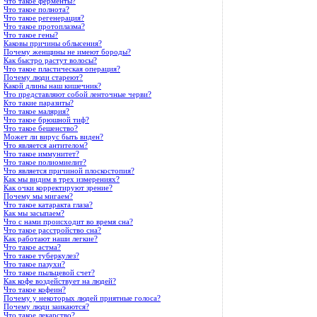
Что такое ферменты?
Что такое полнота?
Что такое регенерация?
Что такое протоплазма?
Что такое гены?
Каковы причины облысения?
Почему женщины не имеют бороды?
Как быстро растут волосы?
Что такое пластическая операция?
Почему люди стареют?
Какой длины наш кишечник?
Что представляют собой ленточные черви?
Кто такие паразиты?
Что такое малярия?
Что такое брюшной тиф?
Что такое бешенство?
Может ли вирус быть виден?
Что является антителом?
Что такое иммунитет?
Что такое полиомиелит?
Что является причиной плоскостопия?
Как мы видим в трех измерениях?
Как очки корректируют зрение?
Почему мы мигаем?
Что такое катаракта глаза?
Как мы засыпаем?
Что с нами происходит во время сна?
Что такое расстройство сна?
Как работают наши легкие?
Что такое астма?
Что такое туберкулез?
Что такое пазухи?
Что такое пыльцевой счет?
Как кофе воздействует на людей?
Что такое кофеин?
Почему у некоторых людей приятные голоса?
Почему люди заикаются?
Что такое лекарство?