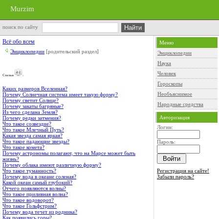
Murzim
поиск по сайту
Всё обо всем
Меню
Энциклопедии
[родительский раздел]
Энциклопедии
Наука
Человек
Cтатьи
:
Гороскопы
Каких размеров Вселенная?
Необъяснимое
Почему Солнечная система имеет такую форму?
Почему светит Солнце?
Народные средства
Почему закаты багряные?
Из чего сделана Земля?
Авторизация
Почему редки затмения?
Что такое созвездие?
Логин:
Что такое Млечный Путь?
Какая звезда самая яркая?
Что такое падающие звезды?
Пароль:
Что такое комета?
Почему астрономы полагают, что на Марсе может быть
жизнь?
Почему облака имеют различную форму?
Регистрация на сайте!
Что такое туманность?
Забыли пароль?
Почему вода в океане соленая?
Какой океан самый глубокий?
Отчего появляются волны?
Что такое приливная волна?
Что такое водоворот?
Что такое Гольфстрим?
Почему вода течет из родника?
Как появились горы?