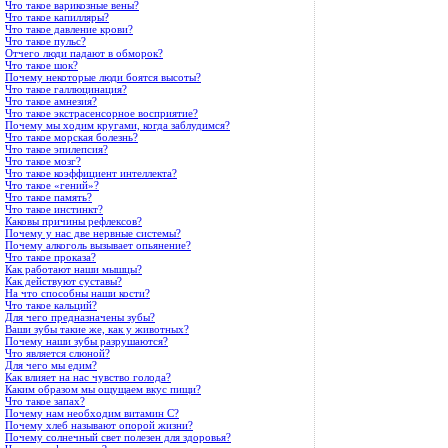
Что такое варикозные вены?
Что такое капилляры?
Что такое давление крови?
Что такое пульс?
Отчего люди падают в обморок?
Что такое шок?
Почему некоторые люди боятся высоты?
Что такое галлюцинация?
Что такое амнезия?
Что такое экстрасенсорное восприятие?
Почему мы ходим кругами, когда заблудимся?
Что такое морская болезнь?
Что такое эпилепсия?
Что такое мозг?
Что такое коэффициент интеллекта?
Что такое «гений»?
Что такое память?
Что такое инстинкт?
Каковы причины рефлексов?
Почему у нас две нервные системы?
Почему алкоголь вызывает опьянение?
Что такое проказа?
Как работают наши мышцы?
Как действуют суставы?
На что способны наши кости?
Что такое кальций?
Для чего предназначены зубы?
Ваши зубы такие же, как у животных?
Почему наши зубы разрушаются?
Что является слюной?
Для чего мы едим?
Как влияет на нас чувство голода?
Каким образом мы ощущаем вкус пищи?
Что такое запах?
Почему нам необходим витамин С?
Почему хлеб называют опорой жизни?
Почему солнечный свет полезен для здоровья?