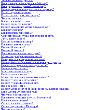
Умирает ли пчела, укусив?
Как гусеница превращается в бабочку?
Как прядет шелк тутовый шелкопряд?
Почему пауки не попадают в свою паутину?
Из чего сделана паутина?
Из чего осы строят свои гнезда?
Что едят муравьи?
Как ест земляной червяк?
Почему моль ест шерсть?
Почему комариные укусы вызывают зуд?
Как поет сверчок?
Как появились динозавры?
Существовала ли птица, похожая на дронта?
Зачем слону хобот?
Есть ли животное вампир?
Как видят летучие мыши?
Кто такой лемминг?
Кто такой утконос?
Как хамелеон меняет свои цвета?
Может ли дельфин разговаривать?
Нападают ли крокодилы на человека?
Почему быки набрасываются на красную одежду?
Прячет ли страус свою голову в песок?
Почему скунс пахнет?
Моют ли еноты свою еду?
Почему медуза жалит?
Может ли сурок предсказывать погоду?
Почему у кенгуру есть сумка?
Почему у жирафа длинная шея?
Все обо всем. Том 1
Почему Луна следует за нами, когда мы едем на машине?
Как был открыт световой год?
Что такое обсерватория?
Как спектр позволяет изучать Вселенную?
Как изучаются звезды?
Сколько на небе созвездий?
Сколько спутников у Юпитера?
Что такое астероид?