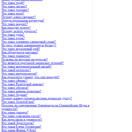
Что такое торф?
Что такое лигнит?
Что такое топливо?
Что такое неон?
Почему алмаз сверкает?
Откуда произошли изумруды?
Что такое жадеит?
Как находят золото?
Почему золото дорогое?
Что такое уран?
Что такое хром?
Что такое оловянно-свинцовый сплав?
Из чего делают алюминиевую фольгу?
Что такое коралловый риф?
Как образуются ракушки?
Что такое планктон?
Полезны ли морские водоросли?
Что является причиной океанских течений?
Что такое континентальный шельф?
Кто такой ихтиолог?
Что такое антропология?
Как археологи узнают, что они находят?
Что такое сфинкс?
Что такое Розеттский камень?
Что такое обелиск?
Что такое камень-талисман?
Что такое Зодиак?
Почему клевер-четырехлистник приносит удачу?
Что такое Золотой век?
Похожи ли современные Олимпиады на Олимпийские Игры в
древности?
Кто такие рыцари?
Что такое соколиная охота?
Как люди шили в древности?
Кто такой Аристотель?
Кто такая Елена Троянская?
Кто такая Жанна Д'Арк?