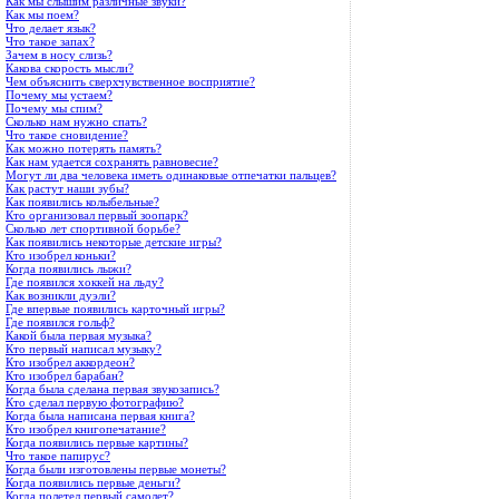
Как мы слышим различные звуки?
Как мы поем?
Что делает язык?
Что такое запах?
Зачем в носу слизь?
Какова скорость мысли?
Чем объяснить сверхчувственное восприятие?
Почему мы устаем?
Почему мы спим?
Сколько нам нужно спать?
Что такое сновидение?
Как можно потерять память?
Как нам удается сохранять равновесие?
Могут ли два человека иметь одинаковые отпечатки пальцев?
Как растут наши зубы?
Как появились колыбельные?
Кто организовал первый зоопарк?
Сколько лет спортивной борьбе?
Как появились некоторые детские игры?
Кто изобрел коньки?
Когда появились лыжи?
Где появился хоккей на льду?
Как возникли дуэли?
Где впервые появились карточный игры?
Где появился гольф?
Какой была первая музыка?
Кто первый написал музыку?
Кто изобрел аккордеон?
Кто изобрел барабан?
Когда была сделана первая звукозапись?
Кто сделал первую фотографию?
Когда была написана первая книга?
Кто изобрел книгопечатание?
Когда появились первые картины?
Что такое папирус?
Когда были изготовлены первые монеты?
Когда появились первые деньги?
Когда полетел первый самолет?