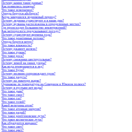
Почему камни такие разные?
Как появились пещеры?
Что такое ископаемое?
Откуда берутся айсберги?
Когда завершился ледниковый период?
Почему ледники существуют и в наши дни?
Почему вулканы расположены в определенных местах?
Где происходит большинство землетрясений?
Как метеорологи предсказывают погоду?
Почему существуют времена года?
Что такое реактивные потоки?
Откуда берется ветер?
Что такое влажность?
Почему ржавеет железо?
Что такое туман?
Что такое роса?
Почему снежинки шестиугольные?
Почему зимой на окнах узоры?
Как вода превращается в лед?
Что такое буря?
Почему молнию сопровождает гром?
Что такое радуга?
Почему на экваторе жарко?
Одинакова ли температура на Северном и Южном полюсе?
Почему в пустыне нет воды?
Что такое дым?
Что такое смог?
Что такое газ?
Что такое гелий?
Какой величины атом?
Что такое атомная энергия?
Что такое радий?
Что такое рентгеновские лучи?
Что такое космические лучи?
Как образуются миражи?
Что такое свет?
Что такое цвет?