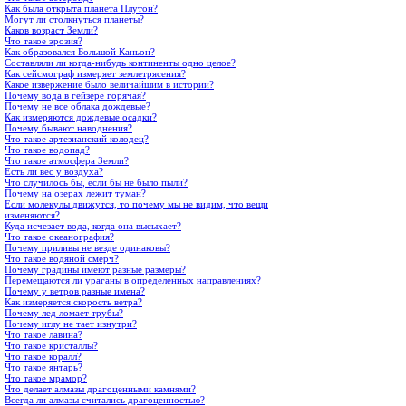
Как была открыта планета Плутон?
Могут ли столкнуться планеты?
Каков возраст Земли?
Что такое эрозия?
Как образовался Большой Каньон?
Составляли ли когда-нибудь континенты одно целое?
Как сейсмограф измеряет землетрясения?
Какое извержение было величайшим в истории?
Почему вода в гейзере горячая?
Почему не все облака дождевые?
Как измеряются дождевые осадки?
Почему бывают наводнения?
Что такое артезианский колодец?
Что такое водопад?
Что такое атмосфера Земли?
Есть ли вес у воздуха?
Что случилось бы, если бы не было пыли?
Почему на озерах лежит туман?
Если молекулы движутся, то почему мы не видим, что вещи
изменяются?
Куда исчезает вода, когда она высыхает?
Что такое океанография?
Почему приливы не везде одинаковы?
Что такое водяной смерч?
Почему градины имеют разные размеры?
Перемещаются ли ураганы в определенных направлениях?
Почему у ветров разные имена?
Как измеряется скорость ветра?
Почему лед ломает трубы?
Почему иглу не тает изнутри?
Что такое лавина?
Что такое кристаллы?
Что такое коралл?
Что такое янтарь?
Что такое мрамор?
Что делает алмазы драгоценными камнями?
Всегда ли алмазы считались драгоценностью?