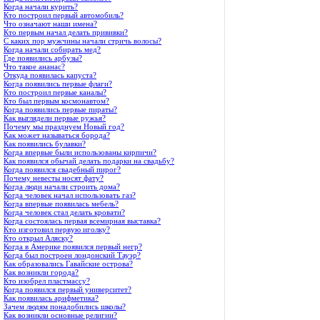
Когда начали курить?
Кто построил первый автомобиль?
Что означают наши имена?
Кто первым начал делать прививки?
С каких пор мужчины начали стричь волосы?
Когда начали собирать мед?
Где появились арбузы?
Что такое ананас?
Откуда появилась капуста?
Когда появились первые флаги?
Кто построил первые каналы?
Кто был первым космонавтом?
Когда появились первые пираты?
Как выглядели первые ружья?
Почему мы празднуем Новый год?
Как может называться борода?
Как появились булавки?
Когда впервые были использованы кирпичи?
Как появился обычай делать подарки на свадьбу?
Когда появился свадебный пирог?
Почему невесты носят фату?
Когда люди начали строить дома?
Когда человек начал использовать газ?
Когда впервые появилась мебель?
Когда человек стал делать кровати?
Когда состоялась первая всемирная выставка?
Кто изготовил первую иголку?
Кто открыл Аляску?
Когда в Америке появился первый негр?
Когда был построен лондонский Тауэр?
Как образовались Гавайские острова?
Как возникли города?
Кто изобрел пластмассу?
Когда появился первый университет?
Как появилась арифметика?
Зачем людям понадобились школы?
Как возникли основные религии?