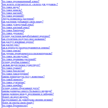
Что такое промышленный алмаз?
Чем золото отличается от «золота для дураков»?
Что такое медь?
Что такое никель?
Что такое магний?
Что такое кремний?
Откуда появились растения?
Как растения добывают свою пищу?
Что такое углеродный цикл?
Что такое азотный цикл?
Что такое бактерии?
Что такое дрожжи?
Почему растения вырабатывают крахмал?
Как столетник получил свое название?
Как растут земляные орехи?
Как растет рис?
Как в природе распространяются семена?
Что такое омела?
Как дерево превращается в пиломатериалы?
Что такое лесоводство?
Что такое прививка растений?
Почему пробка плавает?
Сколько видов пальм существует?
Что такое гранат?
Что такое биология?
Что такое таксидермия?
Какова температура тел у животных?
Кто такой мамонт?
Что такое сумчатые?
Что такое ищейка?
Почему олени сбрасывают рога?
Каковы размеры самого большого медведя?
Какова разница между кроликами и зайцами?
Может ли крот видеть?
Выстреливают ли дикобразы своими иглами?
Моют ли еноты свою пищу?
Что такое броненосец?