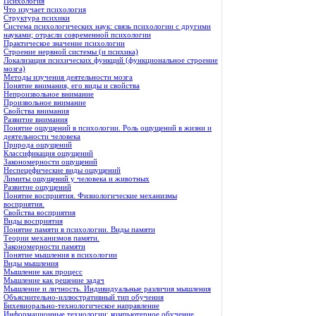
Психология
Что изучает психология
Структура психики
Система психологических наук: связь психологии с другими
науками; отрасли современной психологии
Практическое значение психологии
Строение нервной системы (и психика)
Локализация психических функций (функциональное строение
мозга)
Методы изучения деятельности мозга
Понятие внимания, его виды и свойства
Непроизвольное внимание
Произвольное внимание
Свойства внимания
Развитие внимания
Понятие ощущений в психологии. Роль ощущений в жизни и
деятельности человека
Природа ощущений
Классификация ощущений
Закономерности ощущений
Неспецефические виды ощущений
Лимиты ощущений у человека и животных
Развитие ощущений
Понятие восприятия. Физиологические механизмы
восприятия.
Свойства восприятия
Виды восприятия
Понятие памяти в психологии. Виды памяти
Теории механизмов памяти.
Закономерности памяти
Понятие мышления в психологии
Виды мышления
Мышление как процесс
Мышление как решение задач
Мышление и личность. Индивидуальные различия мышления
Объяснительно-иллюстративный тип обучения
Бихевиорально-технологическое направление
Информационные технологии: компьютерное обучение