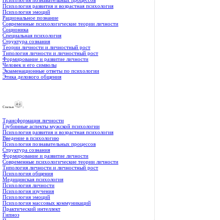
Психология познавательных процессов
Психология развития и возрастная психология
Психология эмоций
Рациональное познание
Современные психологические теории личности
Соционика
Специальная психология
Структура сознания
Теории личности и личностный рост
Типология личности и личностный рост
Формирование и развитие личности
Человек и его символы
Экзаменационные ответы по психологии
Этика делового общения
Cтатьи
:
Трансформация личности
Глубинные аспекты мужской психологии
Психология развития и возрастная психология
Введение в психологию
Психология познавательных процессов
Структура сознания
Формирование и развитие личности
Современные психологические теории личности
Типология личности и личностный рост
Психология общения
Медицинская психология
Психология личности
Психология изучения
Психология эмоций
Психология массовых коммуникаций
Практический интеллект
Гипноз