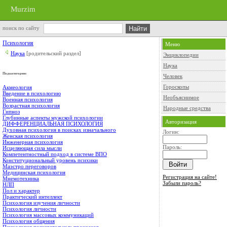
Murzim
поиск по сайту
Психология
Меню
Наука
[родительский раздел]
Энциклопедии
Наука
Подкатегории:
Человек
Гороскопы
Акмеология
Введение в психологию
Необъяснимое
Военная психология
Возрастная психология
Народные средства
Гипноз
Глубинные аспекты мужской психологии
Авторизация
ДИФФЕРЕНЦИАЛЬНАЯ ПСИХОЛОГИЯ
Духовная психология в поисках изначального
Логин:
Женская психология
Инженерная психология
Пароль:
Исцеляющая сила мысли
Компетентностный подход в системе ВПО
Конституциональный уровень психики
Маэстро переговоров
Медицинская психология
Регистрация на сайте!
Мнемотехника
Забыли пароль?
НЛП
Пол и характер
Практический интеллект
Психология изучения личности
Психология личности
Психология массовых коммуникаций
Психология общения