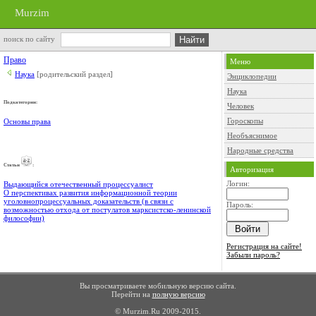
Murzim
поиск по сайту
Право
Меню
Наука
[родительский раздел]
Энциклопедии
Наука
Подкатегории:
Человек
Гороскопы
Основы права
Необъяснимое
Народные средства
Cтатьи
:
Авторизация
Логин:
Выдающийся отечественный процессуалист
О перспективах развития информационной теории
уголовнопроцессуальных доказательств (в связи с
Пароль:
возможностью отхода от постулатов марксистско-ленинской
философии)
Регистрация на сайте!
Забыли пароль?
Вы просматриваете мобильную версию сайта.
Перейти на
полную версию
© Murzim.Ru 2009-2015.