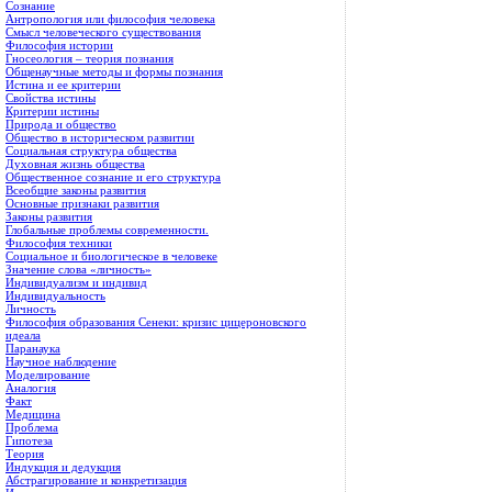
Сознание
Антропология или философия человека
Смысл человеческого существования
Философия истории
Гносеология – теория познания
Общенаучные методы и формы познания
Истина и ее критерии
Свойства истины
Критерии истины
Природа и общество
Общество в историческом развитии
Социальная структура общества
Духовная жизнь общества
Общественное сознание и его структура
Всеобщие законы развития
Основные признаки развития
Законы развития
Глобальные проблемы современности.
Философия техники
Социальное и биологическое в человеке
Значение слова «личность»
Индивидуализм и индивид
Индивидуальность
Личность
Философия образования Сенеки: кризис цицероновского
идеала
Паранаука
Научное наблюдение
Моделирование
Аналогия
Факт
Медицина
Проблема
Гипотеза
Теория
Индукция и дедукция
Абстрагирование и конкретизация