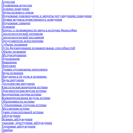
Агрессия
Проявления агрессии
Половое поведение
Черты полового цикла
Моральные рекомендации и запреты регулирующие поведение
Первые кодексы нравственного поведения
Моральные санкции
Познание
Вопрос о познаваемости мира в истории философии
Гносеологический оптимизм
Гносеологический пессимизм
Представители агностицизма
Субъект познания
Пути формирования познавательных способностей
Объект познания
Абстрагирование
Идеализация
Мышление
Интеллект
Уровни организации интеллекта
Виды познания
Интуиция и её роль в познании.
Виды интуиции
Достоинства интуиции
Классическая концепция истины
Прагматическая версия истины
Когерентная теория истины
Конвенциональная модель истины
Объективность истины
Субъективные стороны истины
Абсолютная истина
Грани относительной истины
Заблуждение
Великие заблуждения
ужасные, преступные заблуждения
Терпимые заблуждения
Ошибка