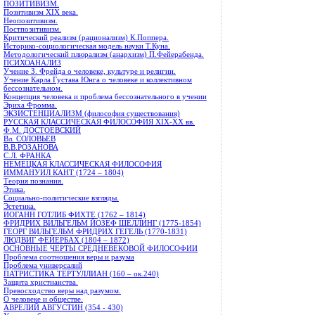
ПОЗИТИВИЗМ.
Позитивизм XIX века.
Неопозитивизм.
Постпозитивизм.
Критический реализм (рационализм) К.Поппера.
Историко-социологическая модель науки Т.Куна.
Методологический плюрализм (анархизм) П.Фейерабенда.
ПСИХОАНАЛИЗ
Учение З. Фрейда о человеке, культуре и религии.
Учение Карла Густава Юнга о человеке и коллективном
бессознательном.
Концепция человека и проблема бессознательного в учении
Эриха Фромма.
ЭКЗИСТЕНЦИАЛИЗМ (философия существования)
РУССКАЯ КЛАССИЧЕСКАЯ ФИЛОСОФИЯ ХIХ-ХХ вв.
Ф.М. ДОСТОЕВСКИЙ
Вл. СОЛОВЬЕВ
В.В.РОЗАНОВА
С.Л. ФРАНКА
НЕМЕЦКАЯ КЛАССИЧЕСКАЯ ФИЛОСОФИЯ
ИММАНУИЛ КАНТ (1724 – 1804)
Теория познания.
Этика.
Социально-политические взгляды.
Эстетика.
ИОГАНН ГОТЛИБ ФИХТЕ (1762 – 1814)
ФРИДРИХ ВИЛЬГЕЛЬМ ЙОЗЕФ ШЕЛЛИНГ (1775-1854)
ГЕОРГ ВИЛЬГЕЛЬМ ФРИДРИХ ГЕГЕЛЬ (1770-1831)
ЛЮДВИГ ФЕЙЕРБАХ (1804 – 1872)
ОСНОВНЫЕ ЧЕРТЫ СРЕДНЕВЕКОВОЙ ФИЛОСОФИИ
Проблема соотношения веры и разума
Проблема универсалий
ПАТРИСТИКА ТЕРТУЛЛИАН (160 – ок.240)
Защита христианства.
Превосходство веры над разумом.
О человеке и обществе.
АВРЕЛИЙ АВГУСТИН (354 - 430)