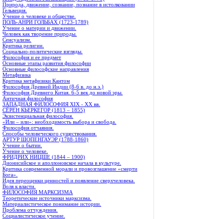
Природа, движение, сознание, познание в истолковании
Гельвеция.
Учение о человеке и обществе.
ПОЛЬ-АНРИ ГОЛЬБАХ (1723-1789)
Учение о материи и движении.
Человек как творение природы.
Сенсуализм.
Критика религии.
Социально-политические взгляды.
Философия и ее предмет
Основные этапы развития философии
Основные философские направления
Метафизика
Критика метафизики Кантом
Философия Древней Индии (8-6 в. до н.э.)
Философия Древнего Китая. 6-5 век до новой эры.
Античная философия
ЗАПАДНАЯ ФИЛОСОФИЯ XIX - XX вв.
СЁРЕН КЬЕРКЕГОР (1813 – 1855)
Экзистенциальная философия.
«Или – или»: необходимость выбора и свобода.
Философия отчаяния.
Способы человеческого существования.
АРТУР ШОПЕНГАУЭР (1788-1860)
Учение о бытии.
Учение о человеке.
ФРИДРИХ НИЦШЕ (1844 – 1900)
Дионисийское и аполлоновское начала в культуре.
Критика современной морали и провозглашение «смерти
Бога».
Идея переоценки ценностей и появление сверхчеловека.
Воля к власти.
ФИЛОСОФИЯ МАРКСИЗМА
Теоретические источники марксизма.
Материалистическое понимание истории.
Проблема отчуждения.
Социалистическое учение.