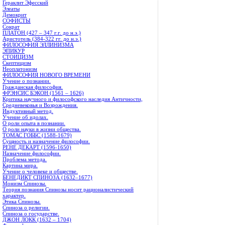
Гераклит Эфесский
Элеаты
Демокрит
СОФИСТЫ
Сократ
ПЛАТОН (427 – 347 г.г. до н.э.)
Аристотель (384-322 гг. до н.э.)
ФИЛОСОФИЯ ЭЛЛИНИЗМА
ЭПИКУР
СТОИЦИЗМ
Скептицизм
Неоплатонизм
ФИЛОСОФИЯ НОВОГО ВРЕМЕНИ
Учение о познании.
Гражданская философия.
ФРЭНСИС БЭКОН (1561 – 1626)
Критика научного и философского наследия Античности,
Средневековья и Возрождения.
Индуктивный метод.
Учение об идолах.
О роли опыта в познании.
О роли науки в жизни общества.
ТОМАС ГОББС (1588-1679)
Сущность и назначение философии.
РЕНЕ ДЕКАРТ (1596-1650)
Назначение философии.
Проблема метода.
Картина мира.
Учение о человеке и обществе.
БЕНЕДИКТ СПИНОЗА (1632–1677)
Монизм Спинозы.
Теория познания Спинозы носит рационалистический
характер.
Этика Спинозы.
Спиноза о религии.
Спиноза о государстве.
ДЖОН ЛОКК (1632 – 1704)