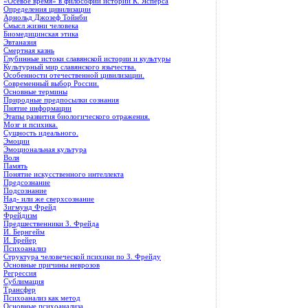
«Осевое время» в философии истории К. Ясперса
Определения цивилизации
Арнольд Джозеф Тойнби
Смысл жизни человека
Биомедицинская этика
Эвтаназия
Смертная казнь
Глубинные истоки славянской истории и культуры
Культурный мир славянского язычества.
Особенности отечественной цивилизации.
Современный выбор России.
Основные термины
Природные предпосылки сознания
Пнятие информации
Этапы развития биологического отражения.
Мозг и психика.
Сущность идеального.
Эмоции
Эмоциональная культура
Воля
Память
Понятие искусственного интеллекта
Предсознание
Подсознание
Над- или же сверхсознание
Зигмунд Фрейд
Фрейдизм
Предшественники З. Фрейда
И. Бернгейм
И. Брейер
Психоанализ
Структура человеческой психики по З. Фрейду
Основные причины неврозов
Регрессия
Сублимация
Трансфер
Психоанализ как метод
Основные психоанализа