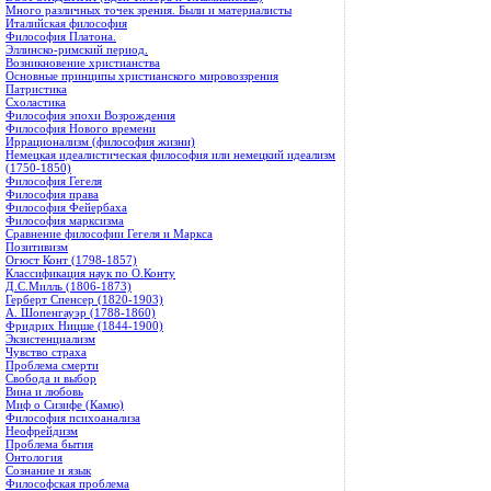
Много различных точек зрения. Были и материалисты
Италийская философия
Философия Платона.
Эллинско-римский период.
Возникновение христианства
Основные принципы христианского мировоззрения
Патристика
Схоластика
Философия эпохи Возрождения
Философия Нового времени
Иррационализм (философия жизни)
Немецкая идеалистическая философия или немецкий идеализм
(1750-1850)
Философия Гегеля
Философия права
Философия Фейербаха
Философия марксизма
Сравнение философии Гегеля и Маркса
Позитивизм
Огюст Конт (1798-1857)
Классификация наук по О.Конту
Д.С.Милль (1806-1873)
Герберт Спенсер (1820-1903)
А. Шопенгауэр (1788-1860)
Фридрих Ницше (1844-1900)
Экзистенциализм
Чувство страха
Проблема смерти
Свобода и выбор
Вина и любовь
Миф о Сизифе (Камю)
Философия психоанализа
Неофрейдизм
Проблема бытия
Онтология
Сознание и язык
Философская проблема