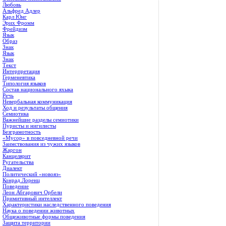
Любовь
Альфред Адлер
Карл Юнг
Эрих Фромм
Фрейдизм
Язык
Образ
Знак
Язык
Знак
Текст
Интерпретация
Герменевтика
Типология языков
Состав национального яхыка
Речь
Невербальная коммуникация
Ход и результаты общения
Семиотика
Важнейшие разделы семиотики
Пуристы и нигилисты
Безграмотность
«Мусор» в повседневной речи
Заимствования из чужих языков
Жаргон
Канцелярит
Ругательства
Диалект
Политический «новояз»
Конрад Лоренц
Поведение
Леон Абгарович Орбели
Примитивный интеллект
Характеристики наследственного поведения
Наука о поведении животных
Общеживотные формы поведения
Защита территории