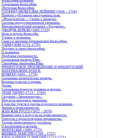
Философия познания.
Социальная философия.
Этическая философия.
ГОТФРИД ВИЛЬГЕЛЬМ ЛЕЙБНИЦ (1646 – 1716)
Понятие субстанции как единицы силы.
«Монадология» – учение о монадах.
Система предустановленной гармонии.
Мировоззренческий характер «Теодицеи».
ДЖОРДЖ БЕРКЛИ (1685-1753)
Цели и задачи философа.
Учение о познании.
Смысл и значение берклианской философии.
ДАВИД ЮМ (1711-1776)
Предмет и смысл философии.
О познании.
Проблема причинности.
Социальные взгляды Юма.
Специфика эмпиризма Юма.
ФРАНЦУЗСКОЕ ПРОСВЕЩЕНИЕ И ФРАНЦУЗСКИЙ
МАТЕРИАЛИЗМ XVIII В.
ВОЛЬТЕР (1695 – 1778)
Социально-политические взгляды.
Критика религии и церкви.
Деизм.
Социальная природа человека и мораль.
ДЕНИ ДИДРО (1713 – 1784)
Создание «Энциклопедии».
Мир есть материя в движении.
Единство чувств и разума в процессе познания.
Атеизм и нравственность.
ЖАН ЖАК РУССО (1812 – 1878)
Влияние наук и искусств на нравственность.
Гипотеза о происхождении неравенства.
Теория общественного договора.
О воспитании и морали.
МОНТЕСКЬЕ (1689–1775)
ЖЮЛЬЕН ЛАМЕТРИ (1709 – 1751)
КЛОД-АДРИАН ГЕЛЬВЕЦИЙ (1715-1771)