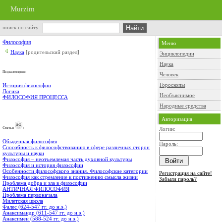
Murzim
поиск по сайту
Философия
Меню
Наука
[родительский раздел]
Энциклопедии
Наука
Подкатегории:
Человек
Гороскопы
История философии
Логика
Необъяснимое
ФИЛОСОФИЯ ПРОЦЕССА
Народные средства
Авторизация
Cтатьи
:
Логин:
Обыденная философия
Пароль:
Способность к философствованию в сфере различных сторон
культуры и науки
Философия – неотъемлемая часть духовной культуры
Философия и история философии
Особенности философского знания. Философские категории
Регистрация на сайте!
Философия как стремление к постижению смысла жизни
Забыли пароль?
Проблема добра и зла в философии
АНТИЧНАЯ ФИЛОСОФИЯ
Проблема первоначала
Милетская школа
Фалес (624-547 гг. до н.э.)
Анаксимандр (611-547 гг. до н.э.)
Анаксимен (588-524 гг. до н.э.)