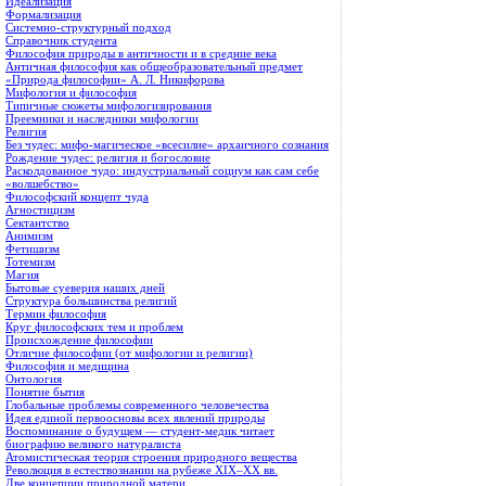
Идеализация
Формализация
Системно-структурный подход
Справочник студента
Философия природы в античности и в средние века
Античная философия как общеобразовательный предмет
«Природа философии» А. Л. Никифорова
Мифология и философия
Типичные сюжеты мифологизирования
Преемники и наследники мифологии
Религия
Без чудес: мифо-магическое «всесилие» архаичного сознания
Рождение чудес: религия и богословие
Расколдованное чудо: индустриальный социум как сам себе
«волшебство»
Философский концепт чуда
Агностицизм
Сектантство
Анимизм
Фетишизм
Тотемизм
Магия
Бытовые суеверия наших дней
Структура большинства религий
Термин философия
Круг философских тем и проблем
Происхождение философии
Отличие философии (от мифологии и религии)
Философия и медицина
Онтология
Понятие бытия
Глобальные проблемы современного человечества
Идея единой первоосновы всех явлений природы
Воспоминание о будущем — студент-медик читает
биографию великого натуралиста
Атомистическая теория строения природного вещества
Революция в естествознании на рубеже XIX–XX вв.
Две концепции природной матери