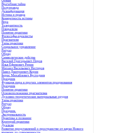
Обман
Врачебная тайна
Полуправда
Дезинформация
Истина и правда
Конкретность истины
Вера
Толерантность
Плюрализм
Понятие практики
Философы-идеалисты
Прагматизм
Типы практики
Социальное управление
Ритуал
Обряд
Символические действа
Василий Григорьевич Перов
Илья Ефимович Репин
Михаил Васильевич Нестеров
Павел Дмитриевич Корин
Борис Михайлович Кустодиев
Праздник
Функция пира и прочих элементов празднования
Праздник
Понятие практики
Основоположники прагматизма
Духовно-теоретические материальные орудия
Типы практики
Ритуал
Обряд
Праздник.
Экстремальность
Практика и познание
Критерий практики
Дуализм
Развитие представлений о пространстве от науки Нового
времени до современности