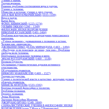
Учение о бытии.
Теория времени.
Решение проблемы соотношения веры и разума.
Учение о человеке.
Общество и история: учение о двух градах.
АНСЕЛЬМ КЕНТЕРБЕРИЙСКИЙ (1033-1109)
Вера и разум.
Бытие Бога.
ФОМА АКВИНСКИЙ (1225-1274)
УИЛЬЯМ ОККАМ (1280 – 1349)
ФИЛОСФИЯ ЭПОХИ ВОЗРОЖДЕНИЯ
НИКОЛАЙ КУЗАНСКИЙ (1401-1464)
Проблема всеединства мира и зарождение ренессансного
пантеизма.
«Учёное незнание»: размышления о познании и истине.
Человек как «микрокосм».
ДЖОВАННИ ПИКО ДЕЛЛА МИРАНДОЛА (1463 – 1494)
«Мы будем, если пожелаем, не ниже, чем они». Проблема
свободы воли человека.
Центральное положение человека в мире.
ЭРАЗМ РОТТЕРДАМСКИЙ (1469 – 1536)
Похвала Глупости.
Отстаивание гуманистических идеалов истинного
христианства.
Об идеальном правителе.
НИККОЛО МАКИАВЕЛЛИ (1469 – 1527)
Теория государства.
Учение о политической власти и качествах, которыми должен
обладать правитель.
МИШЕЛЬ МОНТЕНЬ (1533-1592)
Критика прежней философии и теологии.
Проблемы познания.
Процесс познания.
Этика Монтеня.
Значение философии Монтеня:
ДЖОРДАНО БРУНО (1548- 1600)
СОЦИАЛИСТИЧЕСКИЕ УЧЕНИЯ В ФИЛОСОФИИ ЭПОХИ
ВОЗРОЖДЕНИЯ (идеи Т.Мора и Т.Кампанеллы)