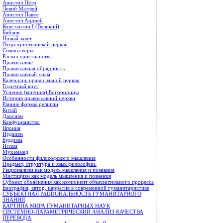
Апостол Пётр
Левий Матфей
Апостол Павел
Апостол Андрей
Константин I (Великий)
Библия
Новый завет
Отцы христианской церкви
Символ веры
Раскол христианства
Православие
Православная обрядность
Православный храм
Календарь православной церкви
Годичный круг
Успение (кончина) Богородицы
История православной церкви
Ранние формы религии
Китай
Даосизм
Конфуцианство
Япония
Иудаизм
Буддизм
Ислам
Мухаммед
Особенности философского мышления
Предмет, структура и язык философии.
Рационализм как модель мышления и познания
Мистицизм как модель мышления и познания
Субъект объяснения как компонент объяснительного процесса
Биография, автор, нарратив в современной гуманитаристике
СУБЪЕКТНАЯ РАЦИОНАЛЬНОСТЬ ГУМАНИТАРНОГО
ЗНАНИЯ
КАРТИНА МИРА ГУМАНИТАРНЫХ НАУК
СИСТЕМНО-ПАРАМЕТРИЧЕСКИЙ АНАЛИЗ КАЧЕСТВА
ПЕРЕВОДА