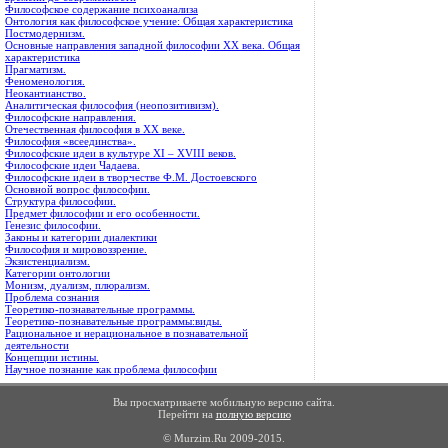
Философское содержание психоанализа
Онтология как философское учение: Общая характеристика
Постмодернизм.
Основные направления западной философии XX века. Общая
характеристика
Прагматизм.
Феноменология.
Неокантианство.
Аналитическая философия (неопозитивизм).
Философские направления.
Отечественная философия в XX веке.
Философия «всеединства».
Философские идеи в культуре XI – XVIII веков.
Философские идеи Чадаева.
Философские идеи в творчестве Ф.М. Достоевского
Основной вопрос философии.
Структура философии.
Предмет философии и его особенности.
Генезис философии.
Законы и категории диалектики
Философия и мировоззрение.
Экзистенциализм.
Категории онтологии
Монизм, дуализм, плюрализм.
Проблема сознания
Теоретико-познавательные программы.
Теоретико-познавательные программы:виды.
Рациональное и нерациональное в познавательной
деятельности
Концепции истины.
Научное познание как проблема философии
Вы просматриваете мобильную версию сайта.
Перейти на
полную версию
© Murzim.Ru 2009-2015.