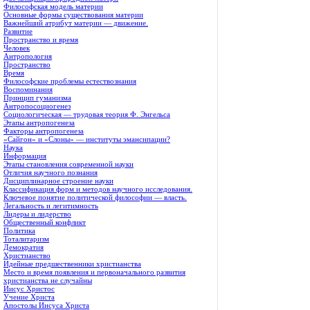
Философская модель материи
Основные формы существования материи
Важнейший атрибут материи — движение.
Развитие
Пространство и время
Человек
Антропология
Пространство
Время
Философские проблемы естествознания
Воспоминания
Принцип гуманизма
Антропосоциогенез
Социологическая — трудовая теория Ф. Энгельса
Этапы антропогенеза
Факторы антропогенеза
«Сайгон» и «Слоны» — институты эмансипации?
Наука
Информация
Этапы становления современной науки
Отличия научного познания
Дисциплинарное строение науки
Классификация форм и методов научного исследования.
Ключевое понятие политической философии — власть.
Легальность и легитимность
Лидеры и лидерство
Общественный конфликт
Политика
Тоталитаризм
Демократия
Христианство
Идейные предшественники христианства
Место и время появления и первоначального развития
христианства не случайны
Иисус Христос
Учение Христа
Апостолы Иисуса Христа