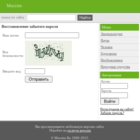
Murzim
поиск по сайту
Восстановление забытого пароля
Меню
Энциклопедии
Ваш логин:
Наука
Человек
Код
Гороскопы
безопасности:
Необъяснимое
Народные средства
Введите код:
Авторизация
Логин:
Пароль:
Регистрация на сайте!
Забыли пароль?
Вы просматриваете мобильную версию сайта.
Перейти на
полную версию
© Murzim.Ru 2009-2015.