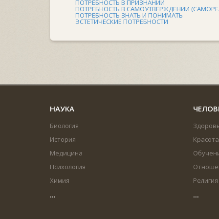
ПОТРЕБНОСТЬ В ПРИЗНАНИИ
ПОТРЕБНОСТЬ В САМОУТВЕРЖДЕНИИ (САМОРЕ
ПОТРЕБНОСТЬ ЗНАТЬ И ПОНИМАТЬ
ЭСТЕТИЧЕСКИЕ ПОТРЕБНОСТИ
НАУКА
ЧЕЛОВ
Биология
Здоров
История
Красота
Медицина
Обучен
Психология
Отноше
Химия
Религия
...
...