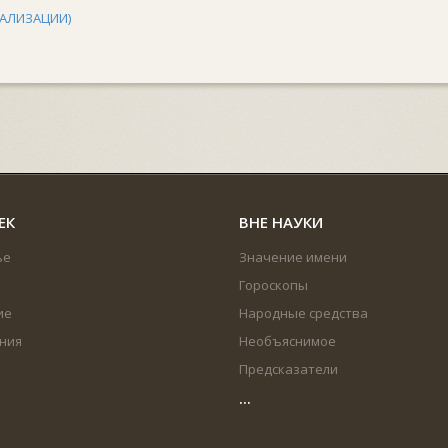
АЛИЗАЦИИ)
ЕК
ВНЕ НАУКИ
ье
Значение имени
Гороскопы
ие
Народные средства
ния
Необъяснимое
Предсказатели
...