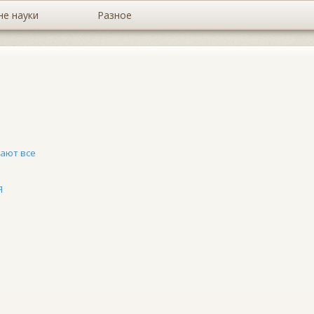
не науки
Разное
ают все
Я