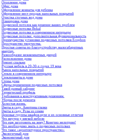
Отопление дома
Офис дома
Оформление комнаты для ребенка
Оформление мест продаж напольных покрытий
Очистка сточных вод дома
Планировка дома
Подвесной потолок как решение ваших проблем
Подвесные потолки Bokal
Подвесные потолки в современном интерьере
Подвесные потолки: дополнительная функциональность
Преимущества установки подвесных потолков Ecophon
Пространство творчества.
Простые советы по благоустройству малогабаритных
квартир.
Разнообразие межкомнатных дверей
Расположение дома
Ремонт спальни
Русская мебель в 20-30-х годах 19 века
Рынок напольных покрытий
Стекло в современном интерьере
Стеклопакеты в доме
Стены дома
Сферы применения подвесных потолков
Такой разный сайдинг
Термический профиль
Требования к конструктивным решениям.
Уборка после ремонта
Холостая жизнь.
Цветы в саду. Анютины глазки
Цветы в саду. Розы из семян
Ценовые группы шкафов-купе и их основные отличия
Что внутри у мягкой мебели
Что еще заготовить на зиму? Конечно мелотрию!
Что необходимо знать о подвесных потолках
Что такое «архитектурное пространство»
Экологичный дом
Экономичный дом