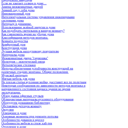
Если не хватает солнца в доме…
Замена межкомнатных дверей
Зимний сад у себя дома
Инновационный дом
Интеллектуальная система управления инженерными
системами дома
Интерьер в динамике.
Использование зелёной энергии в доме
Как подобрать светильник в ванную комнату?
Как сэкономить время на уборке дома
Классификация методов монтажа.
Комната подростка
Комфортный дом
Конструкция дома
Лучшая мебель находчивому покупателю
Материалы дома
Межкомнатные двери "гармошка"
Мелотрия – экзотический овощ
Металлические стеллажи
Методы обеспечения устойчивости конструкций на
различных стадиях монтажа. Общие положения.
Мужской интерьер
Мягкая мебель для дома
Не плохая статья кухонная мойка, расставит все по полочкам
Некоторые соображения по зависимости методов монтажа и
напряженного состояния каркаса здания во время
эксплуатации.
Обзор рынка офисных стульев
Облицовочные материалы кухонного оборудования
Оборудуем домашнюю библиотеку
Обставляем детскую комнату
Ондулин
Освещение в доме
Основные моменты при ремонте потолка
Особенности диванов и кресел
Особенности мебели в стиле хай-тек
Отопление в доме