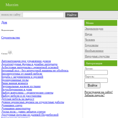
Murzim
поиск по сайту
Дом
Меню
Энциклопедии
Подкатегории:
Наука
Строительство
Человек
Гороскопы
Необъяснимое
Cтатьи
:
Народные средства
Автоматизация при управлении домом
Авторизация
Архитектурные формы в дизайне интерьера
Асбестовые материалы с цементной основой
Логин:
Бетонный пол - без затирочной машины не обойтись
Биоэнергетика от нашей мебели
Пароль:
Борьба с загрязнением и эрозией
Бронированные полы
Ваша ванная комната
Вертикальные жалюзи из ткани
Водосбережение в доме
Регистрация на сайте!
Выбор ковролина – практические советы
Забыли пароль?
Выбор мебели и ее расстановка
Детская мебель на вырост
Деяние кризисных времен на отделочные работы
Домашнее озеро
Домашние кинотеатры
Доска пола - давно забытое старое
Доступные потолки из далекой Поднебесной
Евроремонт квартиры