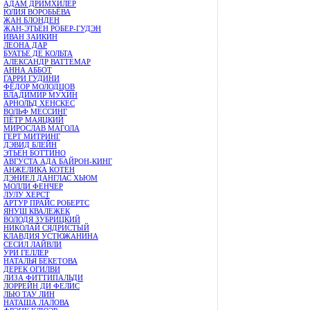
АДАМ ДРИМХИЛЕР
ЮЛИЯ ВОРОБЬЁВА
ЖАН БЛОНДЕН
ЖАН-ЭТЬЕН РОБЕР-ГУДЭН
ИВАН ЗАИКИН
ЛЕОНА ДАР
БУАТЬЕ ДЕ КОЛЬТА
АЛЕКСАНДР ВАТТЕМАР
АННА АББОТ
ГАРРИ ГУДИНИ
ФЁДОР МОЛОДЦОВ
ВЛАДИМИР МУХИН
АРНОЛЬД ХЕНСКЕС
ВОЛЬФ МЕССИНГ
ПЁТР МАЯЦКИЙ
МИРОСЛАВ МАГОЛА
ГЕРТ МИТРИНГ
ДЭВИД БЛЕЙН
ЭТЬЕН БОТТИНО
АВГУСТА АДА БАЙРОН-КИНГ
АНЖЕЛИКА КОТЕН
ДЭНИЕЛ ДАНГЛАС ХЬЮМ
МОЛЛИ ФЕНЧЕР
ЛУЛУ ХЕРСТ
АРТУР ПРАЙС РОБЕРТС
ЯНУШ КВАЛЕЖЕК
ВОЛОДЯ ЗУБРИЦКИЙ
НИКОЛАЙ СЯДРИСТЫЙ
КЛАВДИЯ УСТЮЖАНИНА
СЕСИЛ ЛАЙВЛИ
УРИ ГЕЛЛЕР
НАТАЛЬЯ БЕКЕТОВА
ДЕРЕК ОГИЛВИ
ЛИЗА ФИТТИПАЛЬДИ
ЛОРРЕЙН ДИ ФЕЛИС
ЛЬЮ ТАУ ЛИН
НАТАША ЛАЛОВА