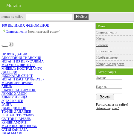
Murzim
поиск по сайту
100 ВЕЛИКИХ ФЕНОМЕНОВ
Меню
Энциклопедии
[родительский раздел]
Энциклопедии
Наука
Человек
Cтатьи
:
Гороскопы
ПРОРОК ДАНИИЛ
Необъяснимое
АПОЛЛОНИЙ ТИАНСКИЙ
ИОГАНН ИЗ ИЕРУСАЛИМА
Народные средства
МАТУШКА ШИПТОН
МИШЕЛЬ НОСТРАДАМУС
Авторизация
ДЖОН ДИ
ДЖОНАТАН СВИФТ
Логин:
ИОГАНН КАСПАР ЛАФАТЕР
МАРИЯ ЛЕНОРМАН
АВЕЛЬ
Пароль:
ШАРЛОТТА КИРХГОФ
ЛЬЮИС ХАМОН
АЛЬБЕР РОБИДА
ЭДГАР КЕЙСИ
Регистрация на сайте!
ВАНГА
Забыли пароль?
ДЖИН ДИКСОН
ТОФИК ДАДАШЕВ
БЕРНАДЕТТ СУБИРУ
СВЯТОЙ ШАРБЕЛЬ
КРИШНАМУРТИ
МАТРОНА НИКОНОВА
САТЬЯ САИ БАБА
ДЖАСМАХИН