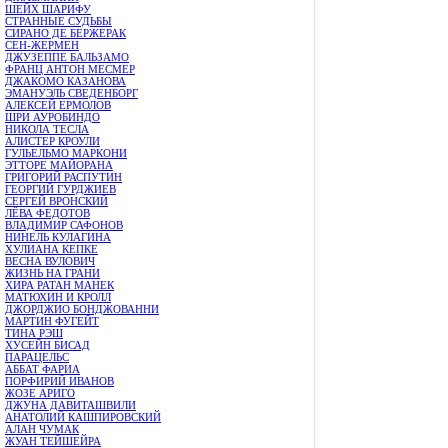
ШЕЙХ ШАРИФУ
СТРАННЫЕ СУДЬБЫ
СИРАНО ДЕ БЕРЖЕРАК
СЕН-ЖЕРМЕН
ДЖУЗЕППЕ БАЛЬЗАМО
ФРАНЦ АНТОН МЕСМЕР
ДЖАКОМО КАЗАНОВА
ЭМАНУЭЛЬ СВЕДЕНБОРГ
АЛЕКСЕЙ ЕРМОЛОВ
ШРИ АУРОБИНДО
НИКОЛА ТЕСЛА
АЛИСТЕР КРОУЛИ
ГУЛЬЕЛЬМО МАРКОНИ
ЭТТОРЕ МАЙОРАНА
ГРИГОРИЙ РАСПУТИН
ГЕОРГИЙ ГУРДЖИЕВ
СЕРГЕЙ ВРОНСКИЙ
ЛЁВА ФЕДОТОВ
ВЛАДИМИР САФОНОВ
НИНЕЛЬ КУЛАГИНА
ХУЛИАНА КЕПКЕ
ВЕСНА ВУЛОВИЧ
ЖИЗНЬ НА ГРАНИ
ХИРА РАТАН МАНЕК
МАТЮХИН И КРОЛЛ
ДЖОРДЖИО БОНДЖОВАННИ
МАРТИН ФУГЕЙТ
ТИНА РЭШ
ХУСЕЙН БИСАД
ПАРАЦЕЛЬС
АББАТ ФАРИА
ПОРФИРИЙ ИВАНОВ
ЖОЗЕ АРИГО
ДЖУНА ДАВИТАШВИЛИ
АНАТОЛИЙ КАШПИРОВСКИЙ
АЛАН ЧУМАК
ЖУАН ТЕЙШЕЙРА