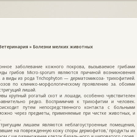
Ветеринария
»
Болезни мелких животных
он­ное заболевание кожного покрова, вызываемое грибами
виды грибов Micro-sporum являются причиной возникновения
 а виды из рода Trichophyton — дерматомикоза- трихофитией.
козов по клинико-морфологическому проявлению за. обоими
тригу­щий лишай.
вы крупный рогатый скот и лошади, особенно чувствителен
равнительно редко. Восприимчив к трихофитии и человек.
оисходит путем непосредственного контакта с больны­ми
ожно через предметы, применяемые при чистке животных, и
.
тригущим ли­шаем являются неблагоустроенные помещения,
авшие на поврежденную ко­жу споры дермофитов,' продукты их
ом с.ше размножение клеток базаль-ного и шиповатого слоев,