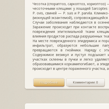
Чесотка (спораптоз, саркоптоз, хориоптоз)
чесоточными клещами: у лошадей Sarcoptes и
P. ovis, сви­ней — P. suis и P. parvila. Кл
(мокнущей экзанте­мой), сопровождающейся 
Случаи заболевания наблюдаются в осенне
Заражение происходит при контакте воспр
повреждения эпителиаль­ной ткани клеща
влияния продуктов распада разрушенных тка
На месте поврежденного эпидермиса и пор
инфильт­рат, образуются небольшие па
превращаются в гнойники. На­ряду с эт
Содержимое везикул и пустул подсыхает и
участках склеены в пучки и легко удаляю
образовавшимися коркамипогибают, а эпидер
происходит в центре пораженного уча­стка, 
Подробнее
Комментарии: 0