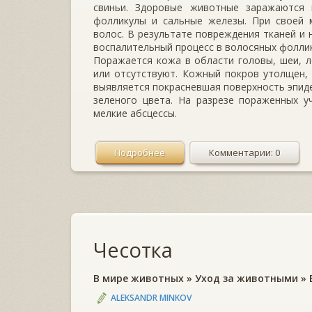
свиньи. Здо­ровые животные заражаются
фолликулы и сальные железы. При своей 
волос. В результате повреждения тканей и 
воспалительный процесс в волосяных фоллик
Поражается кожа в области головы, шеи, ло
или отсут­ствуют. Кожный покров утолщен, 
выявляется покраснев­шая поверхность эпид
зеленого цвета. На разрезе пораженных у
мелкие абсцессы.
Подробнее
Комментарии: 0
Чесотка
В мире животных
»
Уход за животными
»
ALEKSANDR MINKOV