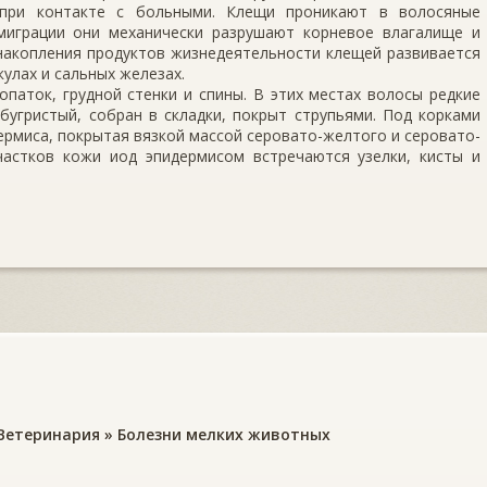
 при контакте с больными. Кле­щи проникают в волосяные
миграции они механически разрушают корневое влагалище и
на­копления продуктов жизнедеятельности клещей развивается
улах и сальных железах.
паток, груд­ной стенки и спины. В этих местах волосы редкие
бугристый, собран в склад­ки, покрыт струпьями. Под корками
ермиса, покрытая вязкой массой серо­вато-желтого и серовато-
частков кожи иод эпидермисом встречаются узелки, кисты и
Ветеринария
»
Болезни мелких животных