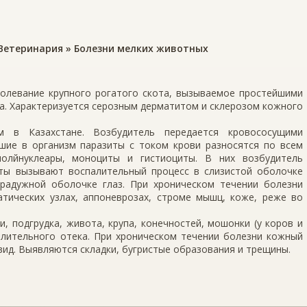
Ветеринария
»
Болезни мелких животных
олева­ние крупного рогатого скота, вызываемое простейшими
a. Характеризуется серозным дерматитом и склерозом кожного
м в Казахстане. Возбудитель передается кровососущими
икшие в организм паразиты с током крови разносятся по всем
олйнуклеары, моноциты и гистиоциты. В них возбу­дитель
сты вызы­вают воспалительный процесс в слизистой оболочке
и радужной оболочке глаз. При хроническом течении болезни
тических узлах, аппоневрозах, строме мышц, коже, реже во
, подгрудка, живота, крупа, конечностей, мошонки (у коров и
алительного отека. При хроническом течении болезни кожный
ид. Выявляются складки, бугристые образования и трещины.