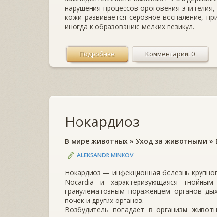
нарушения процессов ороговения эпителия,
кожи развивается серозное воспаление, при
иногда к образованию мелких везикул.
Подробнее
Комментарии: 0
Нокардиоз
В мире животных
»
Уход за животными
»
ALEKSANDR MINKOV
Нокардиоз — инфекционная болезнь крупного
Nocardia и характеризующаяся гнойным
гранулематозным пора­женцем органов дых
почек и других органов.
Возбудитель попадает в организм животно