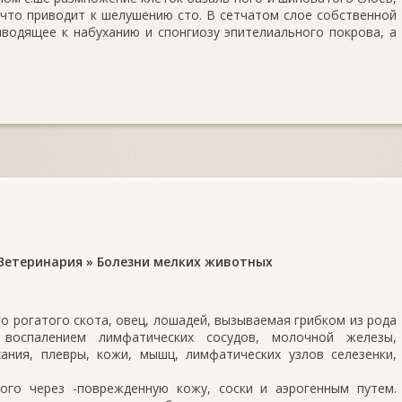
 что приводит к шелушению сто. В сетчатом слое собственной
водя­щее к набуханию и спонгиозу эпителиального покрова, а
Ветеринария
»
Болезни мелких животных
 ро­гатого скота, овец, лошадей, вызываемая грибком из рода
 воспалением лимфа­тических сосудов, молочной железы,
ания, плевры, кожи, мышц, лимфатиче­ских узлов селезенки,
го через -повре­жденную кожу, соски и аэрогенным путем.