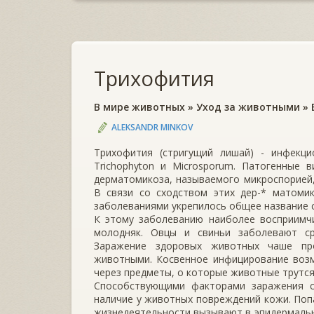
Трихофития
В мире животных
»
Уход за животными
»
ALEKSANDR MINKOV
Трихофития (стригущий лишай) - инфекци
Trichophyton и Microsporum. Патогенные 
дерматомикоза, называемого микроспорией,
В связи со сходством этих дер-* матоми
заболеваниями укрепилось общее название с
К этому заболеванию наиболее восприимчи
молодняк. Ов­цы и свиньи заболевают с
Заражение здоровых животных ча­ше пр
животными. Косвенное инфицирование возм
через пред­меты, о которые животные трутся
Способствующими факторами заражения с
наличие у жи­вотных повреждений кожи. Поп
жизнедеятельности вы­зывают в эпидермальн