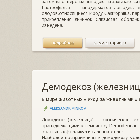
затем из отверстий выпадают и зарываются в
Гастрофилез — гиподерматоз лошадей, в
оводов,относящиеся к роду Gastrophilus, п
прикрепления личи­нок Слизистая оболочк
изъедена.
Подробнее
Комментарии: 0
Демодекоз (железниц
В мире животных
»
Уход за животными
»
ALEKSANDR MINKOV
Демодекоз (железница) — хроническое сез
при­надлежащими к семейству Demodecidae.
волосяных фол­ликул и сальных желез.
Наиболее восприимчивы к демодекозу моло