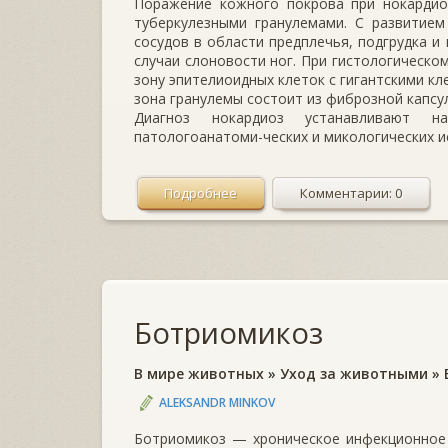
Поражение кож­ного покрова при нокардио
туберкулезными гранулемами. С развитием
сосудов в области предплечья, подгрудка и
слу­чаи слоновости ног. При гистологическ
зону эпителиоид­ных клеток с гигантскими к
зона гранулемы состоит из фиброзной капсу
Диагноз нокардиоз устанавливают на
патологоанатоми-ческих и микологических и
Подробнее
Комментарии: 0
Ботриомикоз
В мире животных
»
Уход за животными
»
ALEKSANDR MINKOV
Ботриомикоз — хроническое инфекционное 