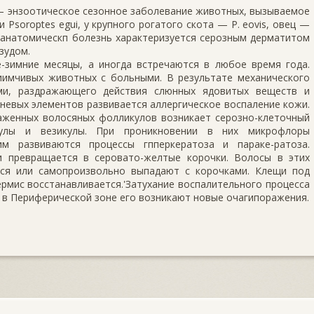
 — эн­зоотическое сезонное заболевание животных, вызываемое
 Psoroptes egui, у крупного рогатого скота — P. eovis, овец —
инико-анатомическп болезнь характеризуется серозным дерматитом
зудом.
-зимние меся­цы, а иногда встречаются в любое время года.
иимчивых животных с боль­ными. В результате механического
ми, раздражающего действия слюнных ядо­витых веществ и
невых элементов развивается аллергическое воспаление кожи.
аженных во­лосяных фолликулов возникает серозно-клеточный
пулы и везикулы. При проник­новении в них микрофлоры
им развиваются процессы гпперкератоза и параке-ратоза.
 превра­щается в серовато-желтые корочки. Волосы в этих
тся или самопроизвольно вы­падают с корочками. Клещи под
мис восстанавливается.'Затухание воспа­лительного процесса
а в Периферической зоне его возникают новые очагипоражения.