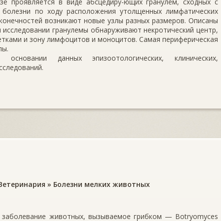
зе проявляется в виде абсцедиру-ющих гранулем, сходных с
 болезни по ходу расположения утолщенных лим­фатических
 конеч­ностей возникают новые узлы разных размеров. Описаны
ом исследовании гра­нулемы обнаруживают некротический центр,
летками и зону лимфоцитов и мо­ноцитов. Самая периферическая
лы.
 основании данных эпизоотологических, клинических,
сследований.
Ветеринария
»
Болезни мелких животных
забо­левание животных, вызываемое грибком — Botryomyces