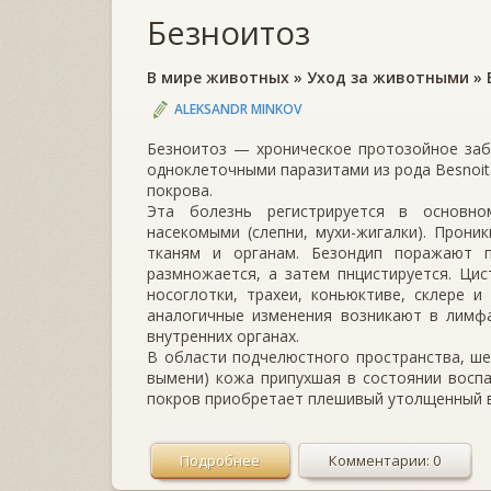
Безноитоз
В мире животных
»
Уход за животными
»
ALEKSANDR MINKOV
Безноитоз — хроническое протозойное заб
одноклеточными паразитами из рода Besnoit
покрова.
Эта болезнь регистрируется в основно
насекомыми (слеп­ни, мухи-жигалки). Прон
тканям и органам. Безондип пора­жают п
размножается, а затем пнцистируется. Ци
носоглот­ки, трахеи, коньюктиве, склере 
аналогичные изменения возникают в лимфа
внутренних органах.
В области подчелюстного пространства, шеи
вымени) кожа припухшая в состоянии восп
покров приобретает плешивый утолщенный в
Подробнее
Комментарии: 0