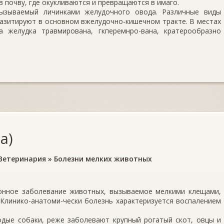
 почву, где окукли­ваются и превращаются в имаго.
ызыва­емый личинками желудочного овода. Различные виды
аразитируют в основном вжелудочно-кишечном тракте. В местах
а желудка травмирована, гкперемнро-вана, кратерообразно
а)
Ветеринария
»
Болезни мелких животных
онное заболевание животных, вызываемое мелкими клещами,
 Клинико-анатоми-чески болезнь характеризуется воспалением
дые собаки, реже заболевают крупный рогатый скот, овцы и