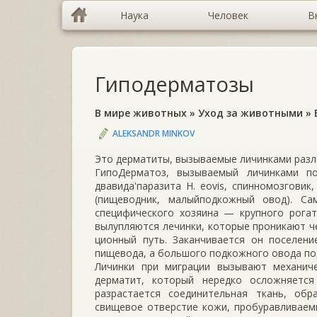
Наука
Человек
В
Гиподерматозы
В мире животных
»
Уход за животными
»
ALEKSANDR MINKOV
Это дерматиты, вызываемые личинками разл
ГипоДерматоз, вызываемый личинками по
двавида'паразита Н. eovis, спинномозгови
(пищеводник, малыйподкожный овод). С
специфического хозяина — крупного ро­га
вылупляются лечинки, которые проникают ч
ционный путь. Заканчивается он поселени
пищевода, а боль­шого подкожного овода под
Личинки при миграции вызывают механиче
дерматит, ко­торый нередко осложняетс
разрастается соединительная ткань, об
свищевое отверстие кожи, пробуравливаемы