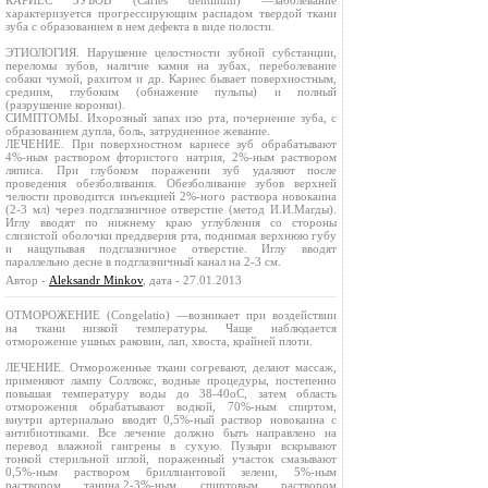
КАРИЕС ЗУБОВ (Caries dentinum) —заболевание
характеризуется прогрессирующим распадом твердой ткани
зуба с образованием в нем дефекта в виде полости.
ЭТИОЛОГИЯ. Нарушение целостности зубной субстанции,
переломы зубов, наличие камня на зубах, переболевание
собаки чумой, рахитом и др. Кариес бывает поверхностным,
средним, глубоким (обнажение пульпы) и полный
(разрушение коронки).
СИМПТОМЫ. Ихорозный запах изо рта, почернение зуба, с
образованием дупла, боль, затрудненное жевание.
ЛЕЧЕНИЕ. При поверхностном кариесе зуб обрабатывают
4%-ным раствором фтористого натрия, 2%-ным раствором
ляписа. При глубоком поражении зуб удаляют после
проведения обезболивания. Обезболивание зубов верхней
челюсти проводится инъекцией 2%-ного раствора новокаина
(2-3 мл) через подглазничное отверстие (метод И.И.Магды).
Иглу вводят по нижнему краю углубления со стороны
слизистой оболочки преддверия рта, поднимая верхнюю губу
и нащупывая подглазничное отверстие. Иглу вводят
параллельно десне в подглазничный канал на 2-3 см.
Автор -
Aleksandr Minkov
, дата - 27.01.2013
ОТМОРОЖЕНИЕ (Congelatio) —возникает при воздействии
на ткани низкой температуры. Чаще наблюдается
отморожение ушных раковин, лап, хвоста, крайней плоти.
ЛЕЧЕНИЕ. Отмороженные ткани согревают, делают массаж,
применяют лампу Соллюкс, водные процедуры, постепенно
повышая температуру воды до 38-40оС, затем область
отморожения обрабатывают водкой, 70%-ным спиртом,
внутри артериально вводят 0,5%-ный раствор новокаина с
антибиотиками. Все лечение должно быть направлено на
перевод влажной гангрены в сухую. Пузыри вскрывают
тонкой стерильной иглой, пораженный участок смазывают
0,5%-ным раствором бриллиантовой зелени, 5%-ным
раствором танина,2‑3%-ным спиртовым раствором