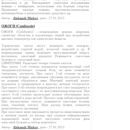
формалина и др. Накладывают спиртовые всасывающие
повязки с камфарным, ихтиоловым или борным спиртом.
Применяют мазевые повязки, противовоспалительные,
антимикробные и антисептические средства и др.
Автор -
Aleksandr Minkov
, дата - 27.01.2013
ОЖОГИ (Combustio)
ОЖОГИ (Combustio) —повреждение кожных покровов,
слизистых оболочек и подлежащих тканей при воздействии
высоких температур или химических веществ.
Термические ожоги могут возникать при пожарах,
воздействии горячей водой, лучистой энергией и др. В
поврежденных тканях возникает коогуляционный некроз,
воспаление, ожоговый дерматит. Развивается «ожоговая
болезнь»и «ожоговый шок».
СИМПТОМЫ. Различают четыре степени ожогов.
При ожоге 1-ой степени поражается поверхностный слой
эпидермиса,возникает сильная боль, на коже появляется
гиперемия, отечность. При ожоге 2-ой степени на коже
появляются пузыри, заполненные серозным экссудатом, после
их разрыва образуются язвы. Мертвый эпителий может
подсыхать и превращаться в корочку, которая отторгается.
При ожоге 3-ей степени повреждаются все слои эпидермиса и
сосочкового слоя дермы с их коогуляционным некрозом. При
ожоге 4-ой степени происходит полное обугливание всех
мягких тканей и даже костей. Прогноз чаще неблагоприятный.
При значительных ожогах развивается ожоговая болезнь
(шок, токсемия, сепсис). Идет распад белков, снижается
резистентность организма.
При ожоговом шоке нарушаются процессы микроциркуляции
и питания тканей, их распад, при сильном инфицировании
пораженной кожи может наступить септическая фаза
ожоговой болезни и гибель животного.
Автор -
Aleksandr Minkov
, дата - 27.01.2013