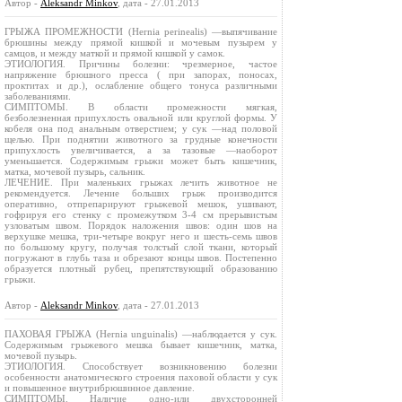
Автор -
Aleksandr Minkov
, дата - 27.01.2013
ГРЫЖА ПРОМЕЖНОСТИ (Hernia perinealis) —выпячивание
брюшины между прямой кишкой и мочевым пузырем у
самцов, и между маткой и прямой кишкой у самок.
ЭТИОЛОГИЯ. Причины болезни: чрезмерное, частое
напряжение брюшного пресса ( при запорах, поносах,
проктитах и др.), ослабление общего тонуса различными
заболеваниями.
СИМПТОМЫ. В области промежности мягкая,
безболезненная припухлость овальной или круглой формы. У
кобеля она под анальным отверстием; у сук —над половой
щелью. При поднятии животного за грудные конечности
припухлость увеличивается, а за тазовые —наоборот
уменьшается. Содержимым грыжи может быть кишечник,
матка, мочевой пузырь, сальник.
ЛЕЧЕНИЕ. При маленьких грыжах лечить животное не
рекомендуется. Лечение больших грыж производится
оперативно, отпрепарируют грыжевой мешок, ушивают,
гофрируя его стенку с промежутком 3-4 см прерывистым
узловатым швом. Порядок наложения швов: один шов на
верхушке мешка, три-четыре вокруг него и шесть-семь швов
по большому кругу, получая толстый слой ткани, который
погружают в глубь таза и обрезают концы швов. Постепенно
образуется плотный рубец, препятствующий образованию
грыжи.
Автор -
Aleksandr Minkov
, дата - 27.01.2013
ПАХОВАЯ ГРЫЖА (Hernia unguinalis) —наблюдается у сук.
Содержимым грыжевого мешка бывает кишечник, матка,
мочевой пузырь.
ЭТИОЛОГИЯ. Способствует возникновению болезни
особенности анатомического строения паховой области у сук
и повышенное внутрибрюшинное давление.
СИМПТОМЫ. Наличие одно-или двухсторонней