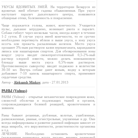
УКУСЫ ЯДОВИТЫХ ЗМЕЙ. На территории Беларуси из
ядовитых змей обитает гадюка обыкновенная. При укусе
наступает паралич дыхательного центра, появляются
обширные отеки, болезненность и покраснение.
Чаще поражается голова, живот, конечности. Учащается
пульс, дыхание затруднено, возникает рвота и паралич.
Собаки гибнут через несколько часов, иногда живут в течение
1-2 суток. В случае укуса змеей конечности, то ее срочно
необходимо перетянуть вблизи и выше укуса, а зону укуса
иссечь или прижечь раскаленным железом. Место укуса
орошают 3%-ным раствором калия перманганата, карандашом
ляписа или нашатырным спиртом. Для обезвреживания зоны
вокруг укуса вводят свежеприготовленный 0,5‑2%-ный
раствор хлорной извести, можно делать новокаиновую
блокаду выше места укуса 0,5%-ным раствором.
Противозмеиную сыворотку вводят подкожно в количестве
30-50 мл. Внутрь собаке дают коньяк, водку к которым
добавляют 7-10 капель нашатырного спирта, применяют
сердечные средства.
Автор -
Aleksandr Minkov
, дата - 27.01.2013
РАНЫ (Vulnus)
РАНЫ (Vulnus) - открытые механические повреждения кожи,
слизистой оболочки и подлежащих тканей и органов,
сопровождающиеся болевой реакцией, кровотечением и
зиянием.
Раны бывают резанные, рубленые, колотые, ушибленные,
разможженные, рваные, огнестрельные, укушенные и др. Они
всегда инфицированы и развитие раневой инфекции зависит от
вида микроба, его вирулентности, резистентности организма
и т.д.
ЛЕЧЕНИЕ. Необходимо остановить кровотечение
(наложением резинового жгута, тесьмы, веревки, резиновой