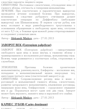
следствие паралича лицевого нерва.
СИМПТОМЫ. Постоянное слезотечение, отхождение века от
глазного яблока, отечность и гиперемия конъюнктивы.
ЛЕЧЕНИЕ. При спастических и паралитических выворотах
проводится лечение основной болезни. При выворотах,
возникших в следствие рубцового стягивания делают
пластические операции по Диффенбаху (небольшие
вывороты) или Шимановскому. В первом случае рубец или
кожу иссекают в виде равнобедренного треугольника с
основанием обращенным к свободному краю века, отступив
от него 0,5 см, а боковые края кожной раны отпрепаровывают
и соединяют узловатым швом.
Автор -
Aleksandr Minkov
, дата - 27.01.2013
ЗАВОРОТ ВЕК (Entropium palpebrae)
ЗАВОРОТ ВЕК (Entropium palpebrae) —заворачивание
свободного края века и кожи внутрь к глазному яблоку с
травмированием и воспалением роговицы, конъюнктивы глаза.
Болезнь чаще развивается у охотничьих собак, сторожевых и
служебных.
ЭТИОЛОГИЯ. Причины болезни: хронические
конъюнктивиты, ранения,ожоги, блефариты – воспаление век,
попадание в конъюнктивальный мешок инородных тел,
ампутация третьего века (спастический заворот) и др.
СИМПТОМЫ. Соприкосновение ресниц века и кожи с
роговицей и конъюнктивой глазного яблока, слезотечение,
развитие катарального конъюнктивита, изъязвление роговицы,
мацерация кожи века, блефароспазм – судорожное смыкание
век и др. Поражаться могут один или два глаза. Заворот
может быть верхнего, нижнего века и наружной его спайки.
Автор -
Aleksandr Minkov
, дата - 27.01.2013
КАРИЕС ЗУБОВ (Caries dentinum)