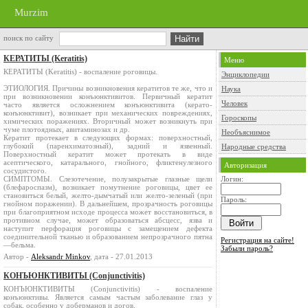
Murzim
поиск по сайту
КЕРАТИТЫ (Keratitis)
Меню
КЕРАТИТЫ (Keratitis) - воспаление роговицы.
Энциклопедии
ЭТИОЛОГИЯ. Причины возникновения кератитов те же, что и
Наука
при возникновении конъюнктивитов. Первичный кератит
Человек
часто является осложнением конъюнктивита (керато-
конъюнктивит), возникает при механических повреждениях,
Гороскопы
химических поражениях. Вторичный может возникнуть при
чуме плотоядных, авитаминозах и др.
Необъяснимое
Кератит протекает в следующих формах: поверхностный,
глубокий (паренхиматозный), задний и язвенный.
Народные средства
Поверхностный кератит может протекать в виде
асептического, катарального, гнойного, фликтенулезного
Авторизация
сосудистого.
СИМПТОМЫ. Слезотечение, полузакрытые глазные щели
Логин:
(блефароспазм), возникает помутнение роговицы, цвет ее
становиться белый, желто-дымчатый или желто-зеленый (при
Пароль:
гнойном поражении). В дальнейшем, прозрачность роговицы
при благоприятном исходе процесса может восстановиться, в
противном случае, может образоваться абсцесс, язва и
наступит перфорация роговицы с замещением дефекта
соединительной тканью и образованием непрозрачного пятна
Регистрация на сайте!
—бельма.
Забыли пароль?
Автор -
Aleksandr Minkov
, дата - 27.01.2013
КОНЪЮНКТИВИТЫ (Conjunctivitis)
КОНЪЮНКТИВИТЫ (Conjunctivitis) - воспаление
конъюнктивы. Является самым частым заболевание глаз у
собак, особенно у доберманов и догов.