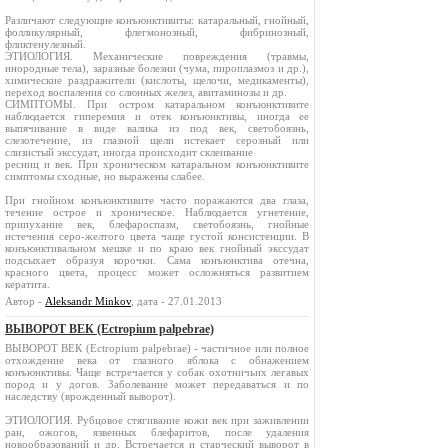
Различают следующие конъюнктивиты: катаральный, гнойный,
фолликулярный, флегмонозный, фибринозный,
фликтенулезный.
ЭТИОЛОГИЯ. Механические повреждения (травмы,
инородные тела), заразные болезни (чума, пироплазмоз и др.),
химические раздражители (кислоты, щелочи, медикаменты),
переход воспаления со слюнных желез, авитаминозы и др.
СИМПТОМЫ. При остром катаральном конъюнктивите
наблюдается гиперемия и отек конъюнктивы, иногда ее
выпячивание в виде валика из под век, светобоязнь,
слезотечение, из глазной щели истекает серозный или
слизистый экссудат, иногда происходит склеивание
ресниц и век. При хроническом катаральном конъюнктивите
симптомы сходные, но выражены слабее.
При гнойном конъюнктивите часто поражаются два глаза,
течение острое и хроническое. Наблюдается угнетение,
припухание век, блефароспазм, светобоязнь, гнойные
истечения серо-желтого цвета чаще густой консистенции. В
конъюнктивальном мешке и по краю век гнойный экссудат
подсыхает образуя корочки. Сама конъюнктива отечна,
красного цвета, процесс может осложняться развитием
кератита.
Автор -
Aleksandr Minkov
, дата - 27.01.2013
ВЫВОРОТ ВЕК (Ectropium palpebrae)
ВЫВОРОТ ВЕК (Ectropium palpebrae) - частичное или полное
отхождение века от глазного яблока с обнажением
конъюнктивы. Чаще встречается у собак охотничьих легавых
пород и у догов. Заболевание может передаваться и по
наследству (врожденный выворот).
ЭТИОЛОГИЯ. Рубцовое стягивание кожи век при заживлении
ран, ожогов, язвенных блефаритов, после удаления
новообразований и др. Встречается и старческий выворот в