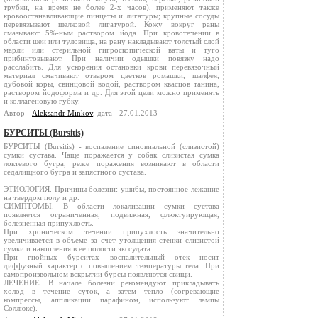
трубки, на время не более 2‑х часов), применяют также
кровоостанавливающие пинцеты и лигатуры; крупные сосуды
перевязывают шелковой лигатурой. Кожу вокруг раны
смазывают 5%-ным раствором йода. При кровотечении в
области шеи или туловища, на рану накладывают толстый слой
марли или стерильной гигроскопической ваты и туго
прибинтовывают. При наличии одышки повязку надо
расслабить. Для ускорения остановки крови перевязочный
материал смачивают отваром цветков ромашки, шалфея,
дубовой коры, свинцовой водой, раствором квасцов танина,
раствором йодоформа и др. Для этой цели можно применять
и коллагеновую губку.
Автор -
Aleksandr Minkov
, дата - 27.01.2013
БУРСИТЫ (Bursitis)
БУРСИТЫ (Bursitis) - воспаление синовиальной (слизистой)
сумки сустава. Чаще поражается у собак слизистая сумка
локтевого бугра, реже поражения возникают в области
седалищного бугра и запястного сустава.
ЭТИОЛОГИЯ. Причины болезни: ушибы, постоянное лежание
на твердом полу и др.
СИМПТОМЫ. В области локализации сумки сустава
появляется ограниченная, подвижная, флюктуирующая,
болезненная припухлость.
При хроническом течении припухлость значительно
увеличивается в объеме за счет утолщения стенки слизистой
сумки и накопления в ее полости экссудата.
При гнойных бурситах воспалительный отек носит
диффузный характер с повышением температуры тела. При
самопроизвольном вскрытии бурсы появляются свищи.
ЛЕЧЕНИЕ. В начале болезни рекомендуют прикладывать
холод в течение суток, а затем тепло (согревающие
компрессы, аппликации парафином, используют лампы
Соллюкс).