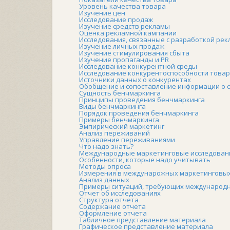
Уровень качества товара
Изучение цен
Исследование продаж
Изучение средств рекламы
Оценка рекламной кампании
Исследования, связанные с разработкой ре
Изучение личных продаж
Изучение стимулирования сбыта
Изучение пропаганды и PR
Исследование конкурентной среды
Исследование конкурентоспособности това
Источники данных о конкурентах
Обобщение и сопоставление информации о с
Сущность бенчмаркинга
Принципы проведения бенчмаркинга
Виды бенчмаркинга
Порядок проведения бенчмаркинга
Примеры бенчмаркинга
Эмпирический маркетинг
Анализ переживаний
Управление переживаниями
Что надо знать?
Международные маркетинговые исследован
Особенности, которые надо учитывать
Методы опроса
Измерения в междунарожных маркетинговых
Анализ данных
Примеры ситуаций, требующих международн
Отчет об исследованиях
Структура отчета
Содержание отчета
Оформление отчета
Табличное представление материала
Графическое представление материала