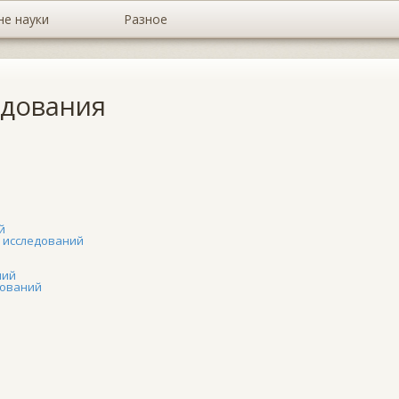
не науки
Разное
едования
й
 исследований
ний
дований