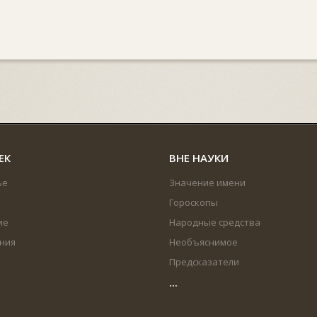
ЕК
ВНЕ НАУКИ
ье
Значение имени
Гороскопы
ие
Народные средства
ния
Необъяснимое
Предсказатели
...