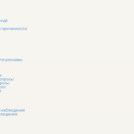
ытий
 причинности
сти рекламы
х
 опросы
просы
рос
с
е наблюдения
блюдения