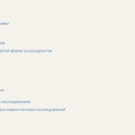
кламы
ров
воей фирме и конкурентах
ия
 исследованиях
ых маркетинговых исследований