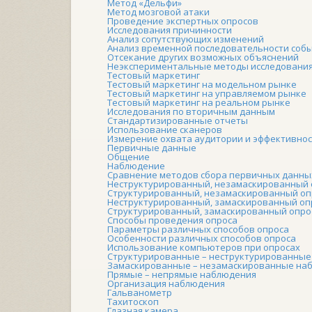
Метод «Дельфи»
Метод мозговой атаки
Проведение экспертных опросов
Исследования причинности
Анализ сопутствующих изменений
Анализ временной последовательности соб
Отсекание других возможных объяснений
Неэкспериментальные методы исследования
Тестовый маркетинг
Тестовый маркетинг на модельном рынке
Тестовый маркетинг на управляемом рынке
Тестовый маркетинг на реальном рынке
Исследования по вторичным данным
Стандартизированные отчеты
Использование сканеров
Измерение охвата аудитории и эффективно
Первичные данные
Общение
Наблюдение
Сравнение методов сбора первичных данны
Неструктурированный, незамаскированный
Структурированный, незамаскированный о
Неструктурированный, замаскированный оп
Структурированный, замаскированный опро
Способы проведения опроса
Параметры различных способов опроса
Особенности различных способов опроса
Использование компьютеров при опросах
Структурированные – неструктурированны
Замаскированные – незамаскированные на
Прямые – непрямые наблюдения
Организация наблюдения
Гальванометр
Тахитоскоп
Глазная камера