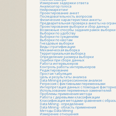
Измерение задержки ответа
Анализатор голоса
Нейромаркетинг
Проектирование анкет
Последовательность вопросов
Физические характеристики анкеты
Предварительная проверка анкеты на огран
Проектирование выборки и сбор данных
Возможные способы задания рамок выборки
Выборки по удобству
Выборки по суждениям
Выборки по квотам
Гнездовые выборки
Виды стратификации
Механическая выборка
Территориальная выборка
Определение размера выборки
Ошибки при сборе данных
Работа интервьюеров
Контроль работы интервьюеров
Редактирование
Простая табуляция
Цель и результаты анализа
Data Mining в регрессионном анализе
Регрессия с фиктивными переменными
Интерпретация данных с помощью факторно
Использование переменных-заменителей
Проблемы применения метода
Работа с деревьями классификации
Классификация методами сравнения с образ
Data Mining - определение
Data Mining - область применения
Методы Data Mining
Измерение отношения