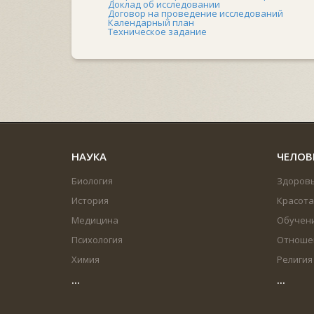
Доклад об исследовании
Договор на проведение исследований
Календарный план
Техническое задание
НАУКА
ЧЕЛОВ
Биология
Здоров
История
Красота
Медицина
Обучен
Психология
Отноше
Химия
Религия
...
...