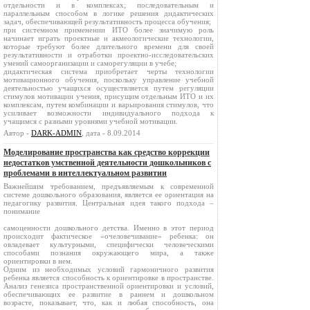
отдельности и в комплексах; последовательным и
параллельным способом в логике решения дидактических
задач, обеспечивающей результативность процесса обучения;
при системном применении ИТО более значимую роль
начинает играть проектные и акмеологические технологии,
которые требуют более длительного времени для своей
результативности и отработки проектно-исследовательских
умений самоорганизации и саморегуляции в учебе;
дидактическая система приобретает черты технологии
мотивационного обучения, поскольку управление учебной
деятельностью учащихся осуществляется путем регуляции
стимулов мотивации учения, присущим отдельным ИТО и их
комплексам, путем комбинации и варьирования стимулов, что
усиливает возможности индивидуального подхода к
учащимся с разными уровнями учебной мотивации.
Автор -
DARK-ADMIN
, дата - 8.09.2014
Моделирование пространства как средство коррекции
недостатков умственной деятельности дошкольников с
проблемами в интеллектуальном развитии
Важнейшим требованием, предъявляемым к современной
системе дошкольного образования, является ее ориентация на
педагогику развития. Центральная идея такого подхода –
понимание
самоценности дошкольного детства. Именно в этот период
происходит фактическое «очеловечивание» ребенка: он
овладевает культурными, специфически человеческими
способами познания окружающего мира, а также
ориентировки в нем.
Одним из необходимых условий гармоничного развития
ребенка является способность к ориентировке в пространстве.
Анализ генезиса пространственной ориентировки и условий,
обеспечивающих ее развитие в раннем и дошкольном
возрасте, показывает, что, как и любая способность, она