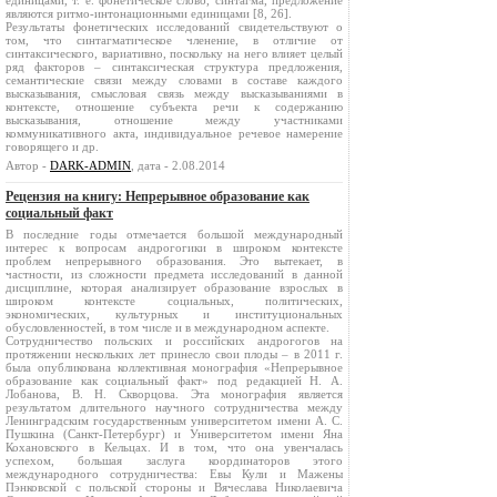
единицами, т. е. фонетическое слово, синтагма, предложение
являются ритмо-интонационными единицами [8, 26].
Результаты фонетических исследований свидетельствуют о
том, что синтагматическое членение, в отличие от
синтаксического, вариативно, поскольку на него влияет целый
ряд факторов – синтаксическая структура предложения,
семантические связи между словами в составе каждого
высказывания, смысловая связь между высказываниями в
контексте, отношение субъекта речи к содержанию
высказывания, отношение между участниками
коммуникативного акта, индивидуальное речевое намерение
говорящего и др.
Автор -
DARK-ADMIN
, дата - 2.08.2014
Рецензия на книгу: Непрерывное образование как
социальный факт
В последние годы отмечается большой международный
интерес к вопросам андрогогики в широком контексте
проблем непрерывного образования. Это вытекает, в
частности, из сложности предмета исследований в данной
дисциплине, которая анализирует образование взрослых в
широком контексте социальных, политических,
экономических, культурных и институциональных
обусловленностей, в том числе и в международном аспекте.
Сотрудничество польских и российских андрогогов на
протяжении нескольких лет принесло свои плоды – в 2011 г.
была опубликована коллективная монография «Непрерывное
образование как социальный факт» под редакцией Н. А.
Лобанова, В. Н. Скворцова. Эта монография является
результатом длительного научного сотрудничества между
Ленинградским государственным университетом имени А. С.
Пушкина (Санкт-Петербург) и Университетом имени Яна
Кохановского в Кельцах. И в том, что она увенчалась
успехом, большая заслуга координаторов этого
международного сотрудничества: Евы Кули и Мажены
Пэнковской с польской стороны и Вячеслава Николаевича