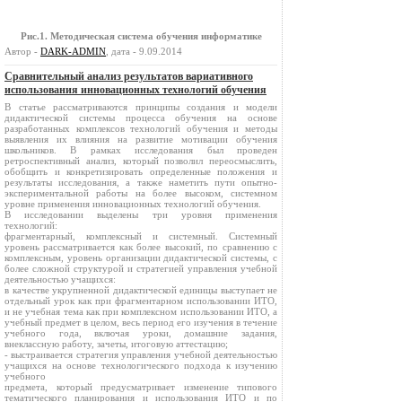
Рис.1. Методическая система обучения информатике
Автор -
DARK-ADMIN
, дата - 9.09.2014
Сравнительный анализ результатов вариативного
использования инновационных технологий обучения
В статье рассматриваются принципы создания и модели
дидактической системы процесса обучения на основе
разработанных комплексов технологий обучения и методы
выявления их влияния на развитие мотивации обучения
школьников. В рамках исследования был проведен
ретроспективный анализ, который позволил переосмыслить,
обобщить и конкретизировать определенные положения и
результаты исследования, а также наметить пути опытно-
экспериментальной работы на более высоком, системном
уровне применения инновационных технологий обучения.
В исследовании выделены три уровня применения
технологий:
фрагментарный, комплексный и системный. Системный
уровень рассматривается как более высокий, по сравнению с
комплексным, уровень организации дидактической системы, с
более сложной структурой и стратегией управления учебной
деятельностью учащихся:
в качестве укрупненной дидактической единицы выступает не
отдельный урок как при фрагментарном использовании ИТО,
и не учебная тема как при комплексном использовании ИТО, а
учебный предмет в целом, весь период его изучения в течение
учебного года, включая уроки, домашние задания,
внеклассную работу, зачеты, итоговую аттестацию;
- выстраивается стратегия управления учебной деятельностью
учащихся на основе технологического подхода к изучению
учебного
предмета, который предусматривает изменение типового
тематического планирования и использования ИТО и по