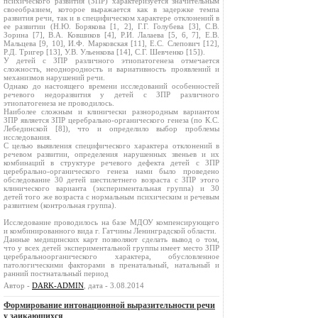
психического развития (ЗПР) характеризуется значительным
своеобразием, которое выражается как в задержке темпа
развития речи, так и в специфическом характере отклонений в
ее развитии (Н.Ю. Борякова [1, 2], Г.Г. Голубева [3], C.В.
Зорина [7], В.А. Ковшиков [4], Р.И. Лалаева [5, 6, 7], Е.В.
Мальцева [9, 10], И.Ф. Марковская [11], Е.С. Слепович [12],
Р.Д. Тригер [13], У.В. Ульенкова [14], С.Г. Шевченко [15]).
У детей с ЗПР различного этиопатогенеза отмечается
сложность, неоднородность и вариативность проявлений и
механизмов нарушений речи.
Однако до настоящего времени исследований особенностей
речевого недоразвития у детей с ЗПР различного
этиопатогенеза не проводилось.
Наиболее сложным и клинически разнородным вариантом
ЗПР является ЗПР церебрально-органического генеза (по К.С.
Лебединской [8]), что и определило выбор проблемы
исследования.
С целью выявления специфического характера отклонений в
речевом развитии, определения нарушенных звеньев и их
комбинаций в структуре речевого дефекта детей с ЗПР
церебрально-органического генеза нами было проведено
обследование 30 детей шестилетнего возраста с ЗПР этого
клинического варианта (экспериментальная группа) и 30
детей того же возраста с нормальным психическим и речевым
развитием (контрольная группа).
Исследование проводилось на базе МДОУ компенсирующего
и комбинированного вида г. Гатчины Ленинградской области.
Данные медицинских карт позволяют сделать вывод о том,
что у всех детей экспериментальной группы имеет место ЗПР
церебральноорганического характера, обусловленное
патологическими факторами в пренатальный, натальный и
ранний постнатальный период
Автор -
DARK-ADMIN
, дата - 3.08.2014
Формирование интонационной выразительности речи
у заикающихся