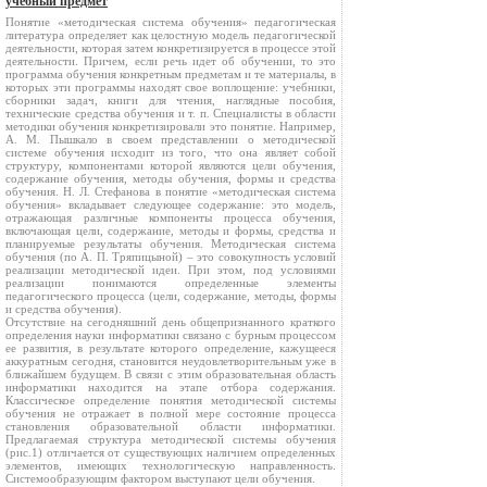
учебный предмет
Понятие «методическая система обучения» педагогическая
литература определяет как целостную модель педагогической
деятельности, которая затем конкретизируется в процессе этой
деятельности. Причем, если речь идет об обучении, то это
программа обучения конкретным предметам и те материалы, в
которых эти программы находят свое воплощение: учебники,
сборники задач, книги для чтения, наглядные пособия,
технические средства обучения и т. п. Специалисты в области
методики обучения конкретизировали это понятие. Например,
А. М. Пышкало в своем представлении о методической
системе обучения исходит из того, что она являет собой
структуру, компонентами которой являются цели обучения,
содержание обучения, методы обучения, формы и средства
обучения. Н. Л. Стефанова в понятие «методическая система
обучения» вкладывает следующее содержание: это модель,
отражающая различные компоненты процесса обучения,
включающая цели, содержание, методы и формы, средства и
планируемые результаты обучения. Методическая система
обучения (по А. П. Тряпицыной) – это совокупность условий
реализации методической идеи. При этом, под условиями
реализации понимаются определенные элементы
педагогического процесса (цели, содержание, методы, формы
и средства обучения).
Отсутствие на сегодняшний день общепризнанного краткого
определения науки информатики связано с бурным процессом
ее развития, в результате которого определение, кажущееся
аккуратным сегодня, становится неудовлетворительным уже в
ближайшем будущем. В связи с этим образовательная область
информатики находится на этапе отбора содержания.
Классическое определение понятия методической системы
обучения не отражает в полной мере состояние процесса
становления образовательной области информатики.
Предлагаемая структура методической системы обучения
(рис.1) отличается от существующих наличием определенных
элементов, имеющих технологическую направленность.
Системообразующим фактором выступают цели обучения.