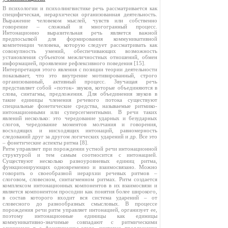
В психологии и психолингвистике речь рассматривается как
специфическая, иерархически организованная деятельность.
Выражение человеком мыслей, чувств или собственно
говорение – сложный и многогранный процесс.
Интонационно выразительная речь является важной
предпосылкой для формирования коммуникативной
компетенции человека, которую следует рассматривать как
совокупность умений, обеспечивающих возможность
установления субъектом межличностных отношений, обмен
информацией, проявление рефлексивного поведения [15].
Интерпретация этого явления с позиции теории деятельности
показывает, что это внутренне мотивированный, строго
организованный, активный процесс. Звучащая речь
представляет собой «поток» звуков, которые объединяются в
слова, синтагмы, предложения. Для объединения звуков в
такие единицы членения речевого потока существуют
специальные фонетические средства, называемые ритмико-
интонационными или суперсегментными. В речи таких
явлений несколько: это чередование ударных и безударных
слогов, чередование моментов молчания и говорения,
восходящих и нисходящих интонаций, равномерность
следований друг за другом логических ударений и др. Все это
– фонетические аспекты ритма [8].
Ритм управляет при порождении устной речи интонационной
структурой и тем самым соотносится с интонацией.
Существуют несколько разноуровневых единиц ритма,
функционирующих одновременно и взаимосвязано. Можно
говорить о своеобразной иерархии речевых ритмов –
слоговом, словесном, синтагменном ритмах. Ритм создается
комплексом интонационных компонентов в их взаимосвязи и
является компонентом просодии как понятия более широкого,
в состав которого входит вся система ударений – от
словесного до разнообразных смысловых. В процессе
порождения речи ритм управляет интонацией, организует ее,
поэтому интонационные единицы как единицы
коммуникативно-значимые совпадают с ритмическими