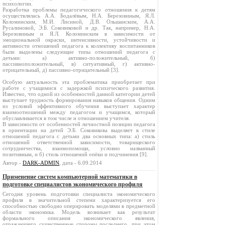
психологии.
Разработка проблемы педагогического отношения к детям
осуществлялась А.А. Бодалёвым, Н.А. Березовиным, Я.Л.
Коломинским, М.И. Лисиной, Д.В. Ольшанским, А.А.
Русалиновой, Э.Б. Соковиковой и др. Так, например, Н.А.
Березовиным и Я.Л. Коломинским в зависимости от
эмоциональной окраски, интенсивности, устойчивости и
активности отношений педагога к коллективу воспитанников
были выделены следующие типы отношений педагога с
детьми: а) активно-положительный, б)
пассивноположительный, в) ситуативный, г) активно-
отрицательный, д) пассивно-отрицательный [3].
Особую актуальность эта проблематика приобретает при
работе с учащимися с задержкой психического развития.
Известно, что одной из особенностей данной категории детей
выступает трудность формирования навыков общения. Одним
из условий эффективного обучения выступает характер
взаимоотношений между педагогом и учащимся, который
обуславливается в том числе и отношением учителя.
В зависимости от особенностей личностной позиции педагога
в ориентации на детей Э.Б. Соковикова выделяет в стиле
отношений педагога с детьми два основных типа: а) стиль
отношений ответственной зависимости, товарищеского
сотрудничества, взаимопомощи, условно названный
позитивным, и б) стиль отношений опёки и подчинения [9].
Автор -
DARK-ADMIN
, дата - 6.09.2014
Применение систем компьютерной математики в
подготовке специалистов экономического профиля
Сегодня уровень подготовки специалиста экономического
профиля в значительной степени характеризуется его
способностью свободно оперировать моделями в предметной
области экономика. Модель возникает как результат
формального описания экономического явления,
отражающего существенные стороны последнего, при этом