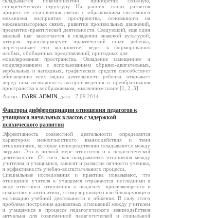
складывается покомпонентно, приобретая сложную,
синкретическую структуру. На ранних этапах развития
процесс ее становления связан с образованием системного
механизма восприятия пространства, основанного на
межанализаторных связях, развитии произвольных движений,
предметно-практической деятельности. Следующий, еще один
важный шаг заключается в овладении знаковой культурой,
которая трансформирует практический опыт ребенка,
перестраивает его восприятие, ведет к формированию
особых, обобщенных представлений, пригодных для
моделирования пространства. Овладение замещением и
моделированием с использованием образно-двигательных,
вербальных и наглядных, графических средств способствует
обогащению всех видов деятельности ребенка, открывает
перед ним возможность воспроизведения и преобразования
пространства в воображаемом, мысленном плане [1, 2, 3].
Автор -
DARK-ADMIN
, дата - 7.09.2014
Факторы дифференциации отношения педагогов к
учащимся начальных классов с задержкой
психического развития
Эффективность совместной деятельности определяется
характером межличностного взаимодействия и теми
отношениями, которые непосредственно складываются между
людьми. Это в полной мере относится и к педагогической
деятельности. От того, как складываются отношения между
учителем и учащимися, зависит и развитие личности ученика,
и эффективность учебно-воспитательного процесса.
Специальные исследования и практика показывают, что
отношение учителя к учащимся отражаются последними в
виде ответного отношения к педагогу, проявляющегося в
симпатиях и антипатиях, стимулирующего или блокирующего
мотивацию учебной деятельности и общения. В силу этого
проблема построения адекватных отношений между учителем
и учащимися в процессе педагогического взаимодействия
актуальна для современной педагогической и социальной