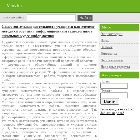
Murzim
поиск по сайту
Самостоятельная деятельность учащихся как элемент
Меню
методики обучения информационным технологиям в
Энциклопедии
школьном курсе информатики
Наука
Трудности в освоении новых программных средств связаны
прежде всего с отсутствием умения самостоятельного
Человек
освоения данных программных продуктов. Таким образом,
задачами профильного обучения являются:
Гороскопы
• формирование у обучаемых понятия о технологии как об
Необъяснимое
алгоритме решения задачи конкретной предметной области;
• формирование общеучебных умений и приемов
Народные средства
самостоятельной деятельности с целью самостоятельного
освоения учащимися раздела “Информационные технологии”
Авторизация
(в форме самостоятельной работы, творческих исследований
и пр.).
Логин:
Уточним понятие «самостоятельная работа». Несмотря на
многочисленные исследования, посвященные определению
сущности самостоятельной работы, в педагогической
Пароль:
литературе до сих пор существуют самые разнообразные
подходы к определению смыслового значения этого понятия.
Многообразие концепций и определений связано с тем, какие
признаки самостоятельной работы выделяют дидакты,
Регистрация на сайте!
методисты, учителя-практики в качестве существенных. Так
Забыли пароль?
например, одни считают, что самостоятельная работа – это
форма организации деятельности учащихся [1, 8], для других
это только деятельность учащихся, которая осуществляется в
процессе обучения без непосредственного участия учителя
[2, 3]. Некоторые раскрывают суть самостоятельной работы,
определяя последнюю как «…средство организации и
выполнения учащимися определенной деятельности в
соответствии с поставленной целью» [4: 43].