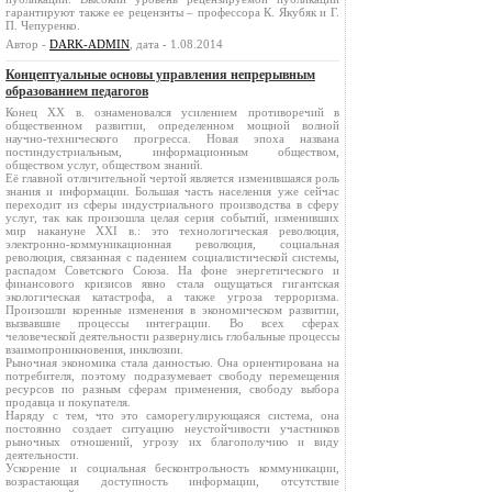
гарантируют также ее рецензнты – профессора К. Якубяк и Г.
П. Чепуренко.
Автор -
DARK-ADMIN
, дата - 1.08.2014
Концептуальные основы управления непрерывным
образованием педагогов
Конец ХХ в. ознаменовался усилением противоречий в
общественном развитии, определенном мощной волной
научно-технического прогресса. Новая эпоха названа
постиндустриальным, информационным обществом,
обществом услуг, обществом знаний.
Её главной отличительной чертой является изменившаяся роль
знания и информации. Большая часть населения уже сейчас
переходит из сферы индустриального производства в сферу
услуг, так как произошла целая серия событий, изменивших
мир накануне XXI в.: это технологическая революция,
электронно-коммуникационная революция, социальная
революция, связанная с падением социалистической системы,
распадом Советского Союза. На фоне энергетического и
финансового кризисов явно стала ощущаться гигантская
экологическая катастрофа, а также угроза терроризма.
Произошли коренные изменения в экономическом развитии,
вызвавшие процессы интеграции. Во всех сферах
человеческой деятельности развернулись глобальные процессы
взаимопроникновения, инклюзии.
Рыночная экономика стала данностью. Она ориентирована на
потребителя, поэтому подразумевает свободу перемещения
ресурсов по разным сферам применения, свободу выбора
продавца и покупателя.
Наряду с тем, что это саморегулирующаяся система, она
постоянно создает ситуацию неустойчивости участников
рыночных отношений, угрозу их благополучию и виду
деятельности.
Ускорение и социальная бесконтрольность коммуникации,
возрастающая доступность информации, отсутствие