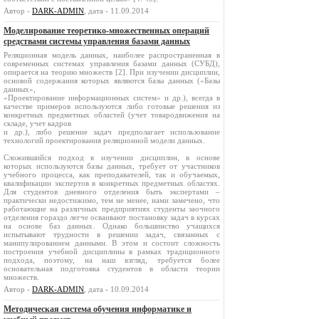
Автор -
DARK-ADMIN
, дата - 11.09.2014
Моделирование теоретико-множественных операций
средствами системы управления базами данных
Реляционная модель данных, наиболее распространенная в
современных системах управления базами данных (СУБД),
опирается на теорию множеств [2]. При изучении дисциплин,
основой содержания которых являются базы данных («Базы
данных»,
«Проектирование информационных систем» и др.), всегда в
качестве примеров используются либо готовые решения из
конкретных предметных областей (учет товародвижения на
складе, учет кадров
и др.), либо решение задач предполагает использование
технологий проектирования реляционной модели данных.
Сложившийся подход в изучении дисциплин, в основе
которых используются базы данных, требует от участников
учебного процесса, как преподавателей, так и обучаемых,
квалификации экспертов в конкретных предметных областях.
Для студентов дневного отделения быть экспертами –
практически недостижимо, тем не менее, нами замечено, что
работающие на различных предприятиях студенты заочного
отделения гораздо легче осваивают постановку задач в курсах
на основе баз данных. Однако большинство учащихся
испытывают трудности в решении задач, связанных с
манипулированием данными. В этом и состоит сложность
построения учебной дисциплины в рамках традиционного
подхода, поэтому, на наш взгляд, требуется более
основательная подготовка студентов в области теории
множеств.
Автор -
DARK-ADMIN
, дата - 10.09.2014
Методическая система обучения информатике и