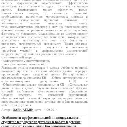
степень формализации обуславливает эффективность
исследования и использования модели. Поскольку наивысшую
степень формализации может обеспечить только
математическая модель, то становится очевидной
необходимость применения математических методов в
изучении экономических процессов. Учитывая, что
экономические явления относятся к классу
трудноформализуемых объектов в силу их подверженности
влиянию множества разнонаправленных и часто случайных
факторов, то успешность моделирования во многом зависит
от использования компьютерных технологий, которые дают
возможность автоматизировать учет этих факторов и
проводить вычислительный эксперимент. Таким образом,
достижение практических результатов и накопление
«портфеля умений» в специальностях экономической
направленности должно базироваться на трех «китах»:
• экономической теории,
• математическом инструментарии,
• информационных технологиях.
Реализация этих составляющих в рамках учебного процесса
позволяет проложить сквозной образовательный маршрут,
проходящий через следующие циклы Государственного
образовательного стандарта ЕН – «Общие математические и
естественно-научные дисциплины», ОПД –
«Общепрофессиональные дисциплины» и СД – «Специальные
дисциплины», с целью получения того системного эффекта,
который свойственен фундаментальному образованию.
Следует отметить, что связующей компонентой,
обеспечивающей сквозной характер маршрута, являются
информационные технологии, которые способны поддержать
любой этап обучения.
Автор -
DARK-ADMIN
, дата - 4.09.2014
Особенности профессиональной индивидуальности
студентов в процессе подготовки к работе в детских
садах разных типов и видов (по дополнительной