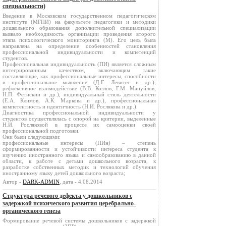
специальности)
Введение в Московском государственном педагогическом
институте (МГПИ) на факультете педагогики и методики
дошкольного образования дополнительной специализации
вызвало необходимость организации проведения второго
этапа психологического мониторинга (М). Его цель была
направлена на определение особенностей становления
профессиональной индивидуальности и компетенций
студентов.
Профессиональная индивидуальность (ПИ) является сложным
интегрированным качеством, включающим такие
составляющие, как профессиональные интересы, способности
и профессиональное мышление (Д.Г. Левитес и др.),
рефлексивное взаимодействие (В.В. Козлов, Г.М. Мануйлов,
Н.П. Фетискин и др.), индивидуальный стиль деятельности
(Е.А. Климов, А.К. Маркова и др.), профессиональная
компетентность и идентичность (Н.И. Рослякова и др.).
Диагностика профессиональной индивидуальности у
студентов осуществлялась с опорой на критерии, выделенные
Н.И. Росляковой в процессе их самооценки своей
профессиональной подготовки.
Они были следующими:
профессиональные интересы (ПИн) – степень
сформированности и устойчивости интереса студента к
изучению иностранного языка и самообразованию в данной
области, к работе с детьми дошкольного возраста, к
разработке собственных методик и технологий обучения
иностранному языку детей дошкольного возраста;
Автор -
DARK-ADMIN
, дата - 4.08.2014
Структура речевого дефекта у дошкольников с
задержкой психического развития церебрально-
органического генеза
Формирование речевой системы дошкольников с задержкой