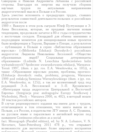
Скворцова и Николая Андреевича Лобанова с российской
стороны. Благодаря их энергии мы получили сборник
научных трудов по актуальным направлениям
андрогогической мысли в Польше и в России.
Здесь уместно вспомнить о предыдущих трудах, ставших
результатом совместной деятельности польских и российских
андрогогов после
1989 г. Важную в этом роль сыграли Юзеф Пултужицки и Э.
Анна Весоловска, которые, не придавая значения новым
тенденциям, продолжали начатое в 80-е годы сотрудничество
с восточным соседом. Площадкой для обмена мнениями и
подходящим моментом для инициирования новых проектов
были конференции в Торуни, Варшаве и Плоцке, а результатом
– публикации в Польше в серии «Библиотека образования
взрослых» («Biblioteka Edukacji Dorosłych») российских
андрогогов: Людмилы Николаевны Лесохиной «Общество
образованных людей? Социальные детерминанты
образования» (Ludmiła N. Lesochina Społeczeństwo ludzi
wykształconych? Społeczne uwarunkowania edukacji, Warszawa-
Toruń 1997, (tłum. z jęz. ros. E.A. Wesołowska; ss. 105)), а
также «Образование взрослых: реалии, проблемы, прогноз»
(Edukacja dorosłych: realia, problemy, prognoza, Warszawa
1999 pod redakcją Siemiona Wierszyłowskiego (tłum. z jęz. ros.
E.A. Wesołowska; ss. 125)), а так же коллективный труд под
редакцией Э.-А. Весоловской и З.-П. Крушевского
«Интеграция труда андрогогов Центральной и Восточной
Европы» (Integracja prac andragogów Europy Środkowej i
Wschodniej, Płock – Warszawa 2000, ss. 402), в который вошло
30 текстов российских авторов.
В случае рецензируемого издания мы имеем дело с трудом,
отличающимся в том отношении, что книга вышла не в
Польше, а в России, в издательстве ЛГУ имени А. С. Пушкина,
на русском языке и параллельно в английской версии под
названием Continuous education as a social
fact. Monograph (Parallel edition), ed. by N. A. Lobanov, V. N.
Skvortsov, Saint-Petersburg 2011 478 p., что открывает
возможности для значительно более широкого восприятия
публикации. Высокий уровень рецензируемой публикации