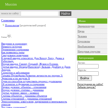
Murzim
поиск по сайту
Соционика
Меню
Психология
[родительский раздел]
Энциклопедии
Наука
Человек
Cтатьи
:
Гороскопы
Введение в соционику
Необъяснимое
Немного истории
Применение соционики
Народные средства
Как появились типы
Сексуальное поведение
Авторизация
К первой квадре относятся: Дон Кихот, Гюго, Дюма и
Робеспьер.
Логин:
Вторая квадра: Гамлет, Горький, Жуков и Есенин.
Третья квадра: Цезарь(Наполеон), Бальзак, Драйзер и Джек
Лондон.
Пароль:
Социотип и заболевание
Татьяна Прокофьева Развитие личности по теории Э.
Эриксона и по модели А
Один из способов осуществить процесс дуализации
Регистрация на сайте!
Об аспектах и функциях в соционике
Забыли пароль?
Первое деление: объекты – отношения
Второе деление: статика – динамика
Третье деление: явное – неявное
Статика объектов – динамика объектов
Статика отношений – динамика отношений
Этносоционика: алкоголизм, наркомания и ментальность
этносов
Что такое соционика?