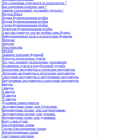
Чем соционика отличается от психологии ?
Как соционика поможет нам ?
Занятие соционикой доставляет радость !
Модель Юнга
Первая функциональная ячейка
Вторая функциональная ячейка
Третья функциональная ячейка
Четвертая функциональная ячейка
А вот как трактует эти же ячейки сама Аушра:
Информационное поле и психические функции
Материя
Энергия
Пространство
ВРЕМЯ
Знаковое описание функций
Природа эротических чувств
Что дает человеку психическое дополнение
Проявление чувств в предбрачной дружбе
Логические экстраверты и этические интроверты
Этические экстраверты и логические интроверты
Сенсорные экстраверты и интуитивные интроверты
Интуитивные экстраверты и сенсорные интроверты
Квадры
I квадра
II квадра
III квадра
IV квадра
Духовная совместимость
Экстравертные этики, или Страстные.
Интровертные логики, или хладнокровные.
Экстравертные логики, или деловые.
Интровертные этики, или душевные.
Кому с кем лучше
Благоприятные союзы
Средне благоприятные союзы
Неблагоприятные союзы
Сексуальное влечение