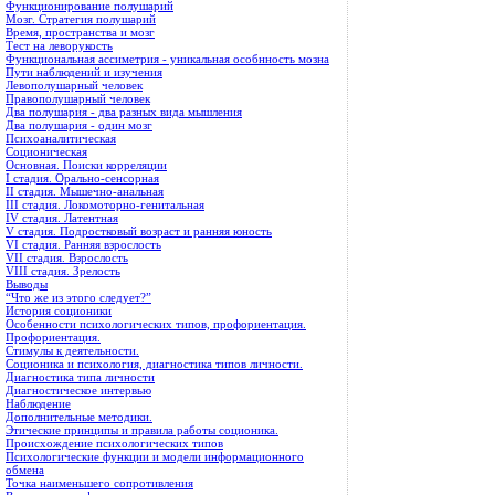
Функционирование полушарий
Мозг. Стратегия полушарий
Время, пространства и мозг
Тест на леворукость
Функциональная ассиметрия - уникальная особнность мозна
Пути наблюдений и изучения
Левополушарный человек
Правополушарный человек
Два полушария - два разных вида мышления
Два полушария - один мозг
Психоаналитическая
Соционическая
Основная. Поиски корреляции
I стадия. Орально-сенсорная
II стадия. Мышечно-анальная
III стадия. Локомоторно-генитальная
IV стадия. Латентная
V стадия. Подростковый возраст и ранняя юность
VI стадия. Ранняя взрослость
VII стадия. Взрослость
VIII стадия. Зрелость
Выводы
“Что же из этого следует?”
История соционики
Особенности психологических типов, профориентация.
Профориентация.
Стимулы к деятельности.
Соционика и психология, диагностика типов личности.
Диагностика типа личности
Диагностическое интервью
Наблюдение
Дополнительные методики.
Этические принципы и правила работы соционика.
Происхождение психологических типов
Психологические функции и модели информационного
обмена
Точка наименьшего сопротивления