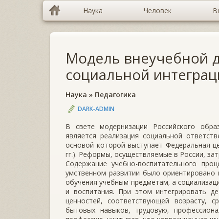
Наука
Человек
В
Модель внеучебной д
социальной интеграци
Наука
»
Педагогика
DARK-ADMIN
В свете модернизации Российского обра
является реализация социальной ответств
основой которой выступает Федеральная це
гг.). Реформы, осуществляемые в России, за
Содержание учебно-воспитательного проц
умственном развитии было ориентировано 
обучения учебным предметам, а социализаци
и воспитания. При этом интегрировать д
ценностей, соответствующей возрасту, с
бытовых навыков, трудовую, профессион