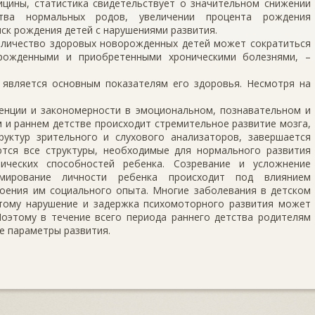
цины, статистика свидетельствует о значительном снижении
тва нормальных родов, увеличении процента рождения
иск рождения детей с нарушениями развития.
 количество здоровых новорожденных детей может сократиться
рожденными и приобретенными хроническими болезнями, –
 является основным показателям его здоровья. Несмотря на
енции и закономерности в эмоциональном, познавательном и
 и раннем детстве происходит стремительное развитие мозга,
уктур зрительного и слухового анализаторов, завершается
тся все структуры, необходимые для нормального развития
зических способностей ребенка. Созревание и усложнение
мирование личности ребенка происходит под влиянием
воения им социального опыта. Многие заболевания в детском
тому нарушение и задержка психомоторного развития может
Поэтому в течение всего периода раннего детства родителям
 параметры развития.