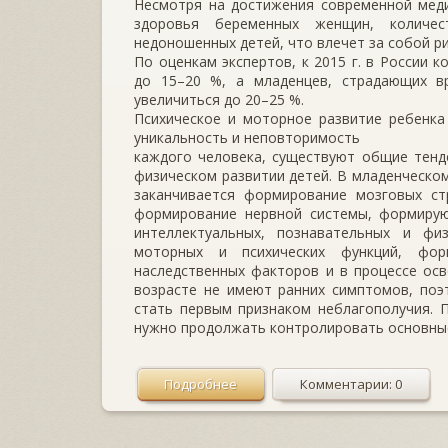
Несмотря на достижения современной меди
здоровья беременных женщин, количес
недоношенных детей, что влечет за собой р
По оценкам экспертов, к 2015 г. в России
до 15–20 %, а младенцев, страдающих в
увеличиться до 20–25 %.
Психическое и моторное развитие ребенка
уникальность и неповторимость
каждого человека, существуют общие тенд
физическом развитии детей. В младенческом
заканчивается формирование мозговых стр
формирование нервной системы, формирую
интеллектуальных, познавательных и фи
моторных и психических функций, фор
наследственных факторов и в процессе ос
возрасте не имеют ранних симптомов, поэ
стать первым признаком неблагополучия. 
нужно продолжать контролировать основные
Подробнее
Комментарии: 0