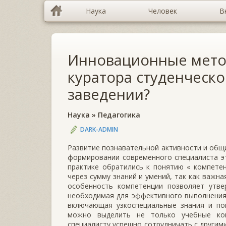
Наука
Человек
В
Инновационные мето
куратора студенческ
заведении?
Наука
»
Педагогика
DARK-ADMIN
Развитие познавательной активности и общ
формировании современного специалиста эт
практике обратились к понятию « компете
через сумму знаний и умений, так как важн
особенность компетенции позволяет утве
необходимая для эффективного выполнения
включающая узкоспециальные знания и пон
можно выделить не только учебные ком
специалисту успешно сотрудничать с другим