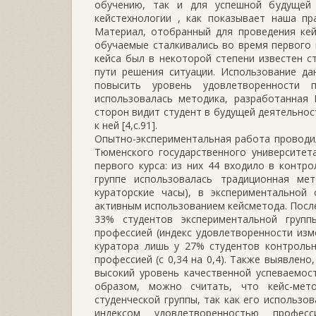
обучению, так и для успешной будущей 
кейстехнологии , как показывает наша пр
Материал, отобранный для проведения ке
обучаемые сталкивались во время первого
кейса был в некоторой степени известен с
пути решения ситуации. Использование да
повысить уровень удовлетворенности п
использовалась методика, разработанная 
сторон видит студент в будущей деятельно
к ней [4,с.91].
Опытно-экспериментальная работа проводи
Тюменского государственного университета
первого курса: из них 44 входило в контро
группе использовалась традиционная мет
кураторские часы), в экспериментальной 
активным использованием кейсметода. Посл
33% студентов экспериментальной груп
профессией (индекс удовлетворенности изме
куратора лишь у 27% студентов контрольн
профессией (с 0,34 на 0,4). Также выявлен
высокий уровень качественной успеваемос
образом, можно считать, что кейс-мет
студенческой группы, так как его использ
индексом удовлетворенностью профе