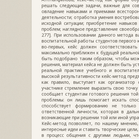
решать следующие задачи, важные для сов
овладение навыками и приемами всесторон
деятельности; отработка умения востребо
исходной ситуации; приобретение навыков
проблем; наглядное представление своеобраз
277]. При использовании данного метода 
воспитательной работы студентов первого к
во-первых, кейс должен соответствовать
максимально приближен к будущей реальной
быть подобрано таким образом, чтобы мож
решения, материал кейса не должен быть ус
реальной практике учебного и воспитател
высокой результативности кейс-метод пред
как правило, выступает как организатор
участнике стремление выразить свою точку 
сообщает студентам готового решения той
проблемы: он лишь помогает искать спосо
способствует формированию не только 
ответственной личности, которая в даль
возникающие при решении той или иной управ
Кейс-метод позволяет, по нашему мнению,
интересные идеи и ставить творческие цели,
в процесс общения с другими людьми, чт