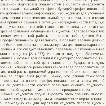
ременной подготовки специалистов в области менеджмента:
него анализа ситуаций из сферы будущей профессиональной
вать дополнительную информацию, необходимую для уточнения
 применения теоретических знаний для анализа практических
ия принятия решения в ситуации неопределенности и т.д. [2,с.
важно учитывать, что кейсы можно использовать и в системе
урса направления «Менеджмент» с учетом ряда характеристик:
 целям кураторской работы; во-вторых, кейс должен быть
 профессиональной деятельности; в-третьих, задание должно
но было пользоваться разными путями для поиска вариантов
таревшим, его следует обновлять параллельно с изменениями в
ьного процесса [2, с.277]. На наш взгляд, для обеспечения
ъявляет и особые требования и к кураторупреподавателю. Он,
 совместной творческой деятельности, пробуждая в каждом
зрения. В процессе реализации кейс-метода преподаватель не
 или иной рассматриваемой управленческой или нравственной
бы её разрешения [4,с.90]. Важно, что данная технология
творчески активного профессионала, но и сознательной
нейшей деятельности сможет правильно оценить трудности,
ленческой задачи, и, самое главное, преодолевать их.
 научить студентов аргументировать свою позицию, вносить
 а также следить за эмоциями и психологически верно вступать
о необходимо как для адаптации студента первого курса к