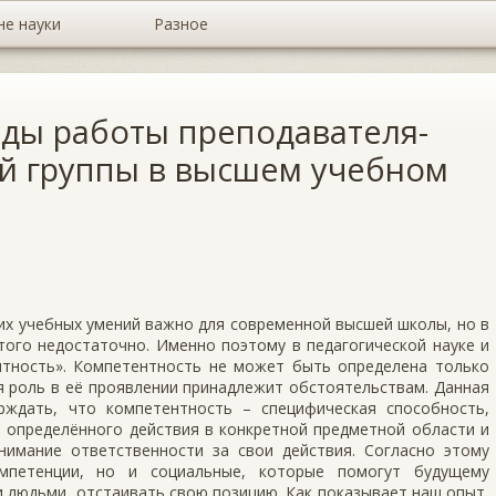
не науки
Разное
ды работы преподавателя-
ой группы в высшем учебном
их учебных умений важно для современной высшей школы, но в
ого недостаточно. Именно поэтому в педагогической науке и
нтность». Компетентность не может быть определена только
ая роль в её проявлении принадлежит обстоятельствам. Данная
рждать, что компетентность – специфическая способность,
 определённого действия в конкретной предметной области и
имание ответственности за свои действия. Согласно этому
петенции, но и социальные, которые помогут будущему
и людьми, отстаивать свою позицию. Как показывает наш опыт,