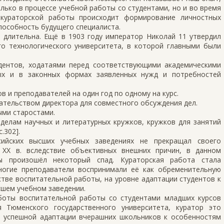
ько в процессе учебной работы со студентами, но и во время
 кураторской работы происходит формирование личностных
пособность будущего специалиста.
 длительна. Ещё в 1903 году император Николай 11 утвердил
о технологического университета, в которой главными были
дентов, ходатаями перед соответствующими академическими
ых и в законных формах заявленных нужд и потребностей
в и преподавателей на один год по одному на курс.
ательством директора для совместного обсуждения дел.
ыми старостами.
 делам научных и литературных кружков, кружков для занятий
.302].
сийских высших учебных заведениях не прекращал своего
. ХХ в. вследствие объективных внешних причин, в данном
ы произошёл некоторый спад. Кураторская работа стала
ногие преподаватели воспринимали её как обременительную
естве воспитательной работы, на уровне адаптации студентов к
сшем учебном заведении.
боты воспитательной работы со студентами младших курсов
 Тюменского государственного университета, куратор это
, успешной адаптации вчерашних школьников к особенностям