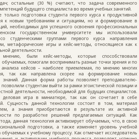
дач; остальные (30 %) считают, что задача современного
мпетенций будущего специалиста во время учебных занятий.
е только подготовка студента первого курса к продуктивной
ия к новым требованиям и ситуациям, но и формирование в
ций, необходимых для успешного освоения профессиональных
нском государственном университете мы использовали
со студенческими группами первого курса направления
ии, метафорические игры и кейс-методы, относящиеся как к
льной деятельности.
мнению, были кейс-методы, которые способствовали
обучаемых, помогали воспринимать разные точки зрения и по
 анализа кейсов – наиболее приемлемая, по мнению многих
огия, так как направлена скорее на формирование новых
е знаний. Данная форма работы позволяет преподавателю-
е позволили студентам выйти за рамки эгоистической позиции и
стной деятельности, необходимой для будущих специалистов.
о деловая игра в миниатюре, так как он сочетает в себе
ой. Сущность данной технологии состоит в том, материал
ем, а знания приобретаются в результате их активной
ности по разработке решений предлагаемых ситуаций. Как
тода, данная технология активизирует обучаемых, что, в свою
сиональной подготовки, а также изменяет уровень учебной
 обучаемых к учебному процессу. Как отмечает исследователь
чения и активизации учебного процесса позволяет успешно