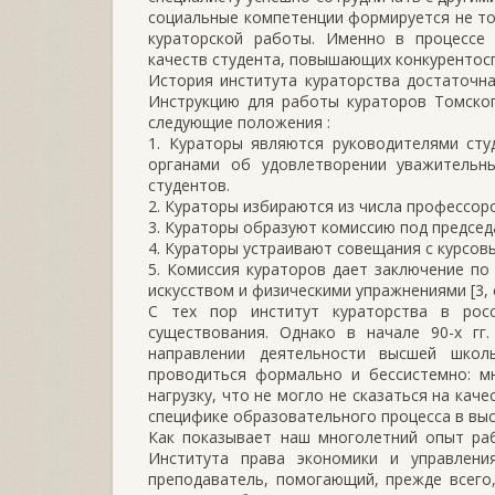
социальные компетенции формируется не тол
кураторской работы. Именно в процессе
качеств студента, повышающих конкурентос
История института кураторства достаточна
Инструкцию для работы кураторов Томског
следующие положения :
1. Кураторы являются руководителями сту
органами об удовлетворении уважительн
студентов.
2. Кураторы избираются из числа профессоро
3. Кураторы образуют комиссию под председ
4. Кураторы устраивают совещания с курсов
5. Комиссия кураторов дает заключение по
искусством и физическими упражнениями [3, с
С тех пор институт кураторства в рос
существования. Однако в начале 90-х гг
направлении деятельности высшей школ
проводиться формально и бессистемно: м
нагрузку, что не могло не сказаться на кач
специфике образовательного процесса в вы
Как показывает наш многолетний опыт ра
Института права экономики и управления
преподаватель, помогающий, прежде всего