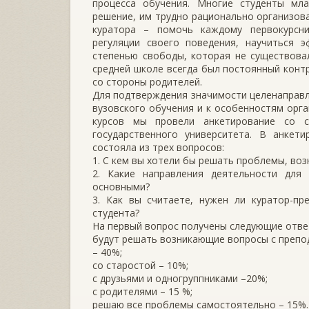
процесса обучения. Многие студенты мл
решение, им трудно рационально организова
куратора – помочь каждому первокурсн
регуляции своего поведения, научиться 
степенью свободы, которая не существова
средней школе всегда был постоянный контр
со стороны родителей.
Для подтверждения значимости целенаправл
вузовского обучения и к особенностям орг
курсов мы провели анкетирование со с
государственного университета. В анкети
состояла из трех вопросов:
1. С кем вы хотели бы решать проблемы, во
2. Какие направления деятельности для 
основными?
3. Как вы считаете, нужен ли куратор-пр
студента?
На первый вопрос получены следующие отве
будут решать возникающие вопросы с преп
– 40%;
со старостой – 10%;
с друзьями и одногруппниками –20%;
с родителями – 15 %;
решаю все проблемы самостоятельно – 15%.