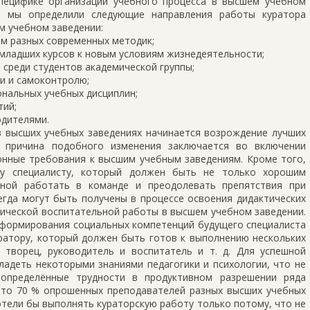
пецифике организации учебного процесса в высшем учебном
ия мы определили следующие направления работы куратора
м учебном заведении:
ем разных современных методик;
младших курсов к новым условиям жизнедеятельности;
среди студентов академической группы;
и и самоконтролю;
нальных учебных дисциплин;
тий;
одителями.
в высших учебных заведениях начинается возрождение лучших
, причина подобного изменения заключается во включении
онные требования к высшим учебным заведениям. Кроме того,
му специалисту, который должен быть не только хорошим
бной работать в команде и преодолевать препятствия при
егда могут быть получены в процессе освоения дидактических
тической воспитательной работы в высшем учебном заведении.
а формирования социальных компетенций будущего специалиста
ратору, который должен быть готов к выполнению нескольких
, творец, руководитель и воспитатель и т. д. Для успешной
ладеть некоторыми знаниями педагогики и психологии, что не
 определённые трудности в продуктивном разрешении ряда
что 70 % опрошенных преподавателей разных высших учебных
отели бы выполнять кураторскую работу только потому, что не