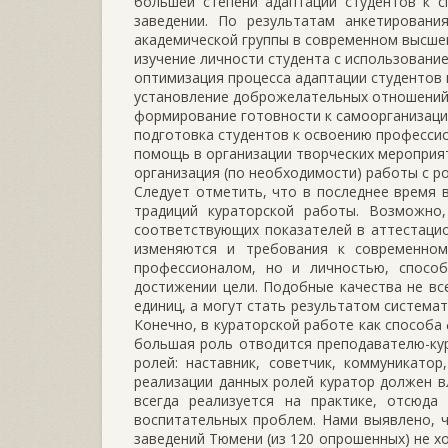
большей степени адаптации студентов к с
заведении. По результатам анкетирован
академической группы в современном высше
изучение личности студента с использовани
оптимизация процесса адаптации студентов 
установление доброжелательных отношений 
формирование готовности к самоорганизаци
подготовка студентов к освоению профессио
помощь в организации творческих мероприя
организация (по необходимости) работы с р
Следует отметить, что в последнее время 
традиций кураторской работы. Возможно
соответствующих показателей в аттестаци
изменяются и требования к современно
профессионалом, но и личностью, спосо
достижении цели. Подобные качества не вс
единиц, а могут стать результатом система
Конечно, в кураторской работе как способ
большая роль отводится преподавателю-ку
ролей: наставник, советчик, коммуникатор
реализации данных ролей куратор должен в
всегда реализуется на практике, отсюда
воспитательных проблем. Нами выявлено, 
заведений Тюмени (из 120 опрошенных) не х