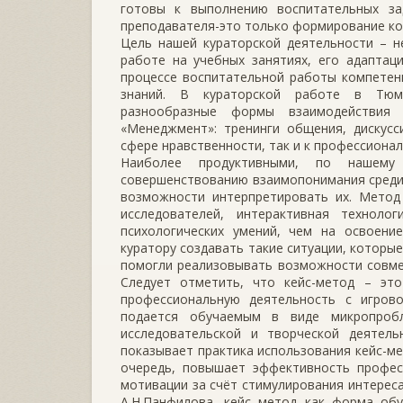
готовы к выполнению воспитательных за
преподавателя-это только формирование ко
Цель нашей кураторской деятельности – н
работе на учебных занятиях, его адаптац
процессе воспитательной работы компетен
знаний. В кураторской работе в Тюме
разнообразные формы взаимодействия 
«Менеджмент»: тренинги общения, дискусс
сфере нравственности, так и к профессиона
Наиболее продуктивными, по нашему 
совершенствованию взаимопонимания среди 
возможности интерпретировать их. Метод
исследователей, интерактивная технол
психологических умений, чем на освоени
куратору создавать такие ситуации, которы
помогли реализовывать возможности совме
Следует отметить, что кейс-метод – эт
профессиональную деятельность с игров
подается обучаемым в виде микропробл
исследовательской и творческой деятель
показывает практика использования кейс-ме
очередь, повышает эффективность профес
мотивации за счёт стимулирования интереса
А.Н.Панфилова, кейс–метод как форма обу