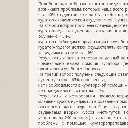
Подобное разнообразие ответов свидетельст
возникают проблемы, которые чаще всего р
что 40% студентов хотели бы, чтобы в ре
куратор академической студенческой группы.
На второй вопрос получены следующие отве
куратор-педагог нужен для оказания помощи
обучению – 54%;
куратор необходим в организации внеучебно
куратор-педагог должен осуществлять контр
затрудняюсь ответить – 6%.
Результаты анализа ответов на данный воп
чрезвычайно важна помощь куратора (п
организации учебного процесса.
На третий вопрос получены следующие отве
нужен куратор – 65% опрошенных;
нет необходимости в кураторской помощи –
не определились с ответом – 5%.
Результаты анкетирования продемонстри
младших курсов нуждаются в оказании помо
опытного педагога-куратора. С целью срав
студентами вторых курсов институтов Тю
участвовала 240 человек): выявлено, что т
проблемы с помощью кураторапреподава