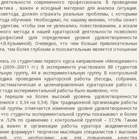
деятельности современного профессионала. В проведении
актика , важен и исходный материал для анализа ситуации.
йсметода, должен отражать реальные проблемы, с которыми
 года обучения. Необходимо, по нашему мнению, чтобы сюжет
тудентам, чтобы они не увлекались повествованием, а искали
нного метода в нашей кураторской деятельности позволило
рофессией (для определения уровня удовлетворенности
Н.В.Кузьминой). Очевидно, что чем больше привлекательных
сти, тем более глубоким и положительным является отношение
лась со студентами первого курса направления «Менеджмент»
 (2009–20011 гг.). В эксперименте участвовало 88 студентов
льную группу, 44 в экспериментальную группу. В контрольной
одика проведения кураторской работы (беседы, собрания,
систематическая и целенаправленная кураторская работа с
е года экспериментальной работы было выявлено, что
пы перешли на более высокий уровень удовлетворенности
нился с 0,34 на 0,54). При традиционной организации работы
ой группы отмечается изменение уровня удовлетворенности
о, что студенты экспериментальной группы показывают и более
ти -52% по сравнению с контрольной группой – 37,5%. Таким
од важен в организации работы куратора академической
ование формирует творчески мыслящих специалистов с высоким
ссией, что необходимо как для повышения качества