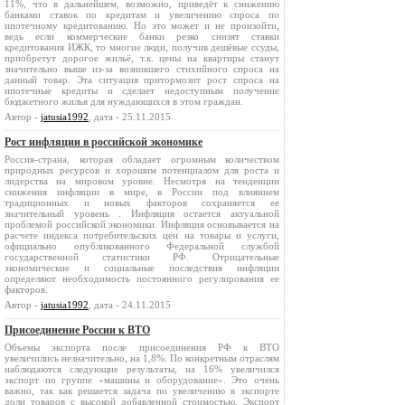
11%, что в дальнейшем, возможно, приведёт к снижению
банками ставок по кредитам и увеличению спроса по
ипотечному кредитованию. Но это может и не произойти,
ведь если коммерческие банки резко снизят ставки
кредитования ИЖК, то многие люди, получив дешёвые ссуды,
приобретут дорогое жильё, т.к. цены на квартиры станут
значительно выше из-за возникшего стихийного спроса на
данный товар. Эта ситуация притормозит рост спроса на
ипотечные кредиты и сделает недоступным получение
бюджетного жилья для нуждающихся в этом граждан.
Автор -
jatusia1992
, дата - 25.11.2015
Рост инфляции в российской экономике
Россия-страна, которая обладает огромным количеством
природных ресурсов и хорошим потенциалом для роста и
лидерства на мировом уровне. Несмотря на тенденции
снижения инфляции в мире, в России под влиянием
традиционных и новых факторов сохраняется ее
значительный уровень . Инфляция остается актуальной
проблемой российской экономики. Инфляция основывается на
расчете индекса потребительских цен на товары и услуги,
официально опубликованного Федеральной службой
государственной статистики РФ. Отрицательные
экономические и социальные последствия инфляции
определяют необходимость постоянного регулирования ее
факторов.
Автор -
jatusia1992
, дата - 24.11.2015
Присоединение России к ВТО
Объемы экспорта после присоединения РФ к ВТО
увеличились незначительно, на 1,8%. По конкретным отраслям
наблюдаются следующие результаты, на 16% увеличился
экспорт по группе «машины и оборудование». Это очень
важно, так как решается задача по увеличению в экспорте
доли товаров с высокой добавленной стоимостью. Экспорт