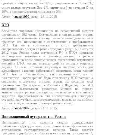
одежды и обуви вырос на 26%, продовольствия  на 5%,
минеральных ресурсов на 2%, химической продукции  на
10%, а экспорт металлов снизился на 3% .
Автор -
jatusia1992
, дата - 23.11.2015
ВТО
Всемирная торговая организация на сегодняшний момент
насчитывает 162 члена. Вступающие в организацию страны
должны внести изменения в национальное законодательство и
практику его применения в соответствии с требованиями
ВТО. Так же в соответствии с этими требованиями
либерализовать доступ на рынок товаров и услуг. К 22 августа
2012 года Россия (дата вступления РФ в ВТО) произвела
необходимые изменения в законодательстве. В работе
проводится изучение экономических последствий вступления
России в ВТО. Россия, являясь одой из ведущих мировых
держав 21 века, понимая назревшую необходимость для
дальнейшего развития собственной экономики, стала членом
ВТО. Этот шаг был необходим как с экономической, так и с
политической точек зрения. Ведь став членом ВТО возможно
совместно с другими станами влиять на решения этой
организации. До вступления Российской Федерации в ВТО
аналитики высказывали различные мнения по поводу
экономических рисков для страны, негативных и позитивных
эффектов. Предсказывалось, что последствия для некоторых
отраслей могут быть катастрофическим, вплоть до их гибели,
что повлечет, естественно, потерю рабочих мест.
Автор -
jatusia1992
, дата - 22.11.2015
Инновационный путь развития России
Инновационный путь развития страны подразумевает
изменение структуры экономики, повышение эффективности
деятельности государственных органов. Также следует
преодолеть дисбаланс в области науки и высоких технологий,