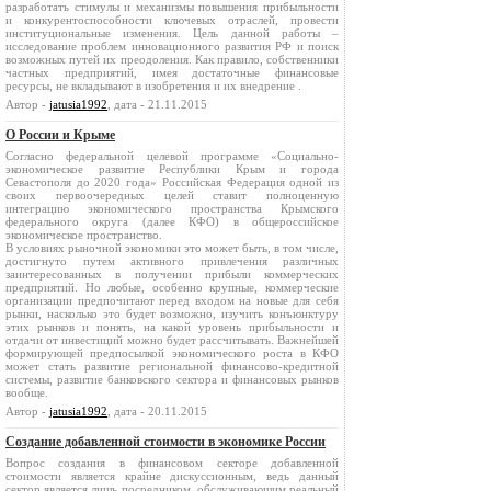
разработать стимулы и механизмы повышения прибыльности
и конкурентоспособности ключевых отраслей, провести
институциональные изменения. Цель данной работы –
исследование проблем инновационного развития РФ и поиск
возможных путей их преодоления. Как правило, собственники
частных предприятий, имея достаточные финансовые
ресурсы, не вкладывают в изобретения и их внедрение .
Автор -
jatusia1992
, дата - 21.11.2015
О России и Крыме
Согласно федеральной целевой программе «Социально-
экономическое развитие Республики Крым и города
Севастополя до 2020 года» Российская Федерация одной из
своих первоочередных целей ставит полноценную
интеграцию экономического пространства Крымского
федерального округа (далее КФО) в общероссийское
экономическое пространство.
В условиях рыночной экономики это может быть, в том числе,
достигнуто путем активного привлечения различных
заинтересованных в получении прибыли коммерческих
предприятий. Но любые, особенно крупные, коммерческие
организации предпочитают перед входом на новые для себя
рынки, насколько это будет возможно, изучить конъюнктуру
этих рынков и понять, на какой уровень прибыльности и
отдачи от инвестиций можно будет рассчитывать. Важнейшей
формирующей предпосылкой экономического роста в КФО
может стать развитие региональной финансово-кредитной
системы, развитие банковского сектора и финансовых рынков
вообще.
Автор -
jatusia1992
, дата - 20.11.2015
Создание добавленной стоимости в экономике России
Вопрос создания в финансовом секторе добавленной
стоимости является крайне дискуссионным, ведь данный
сектор является лишь посредником, обслуживающим реальный