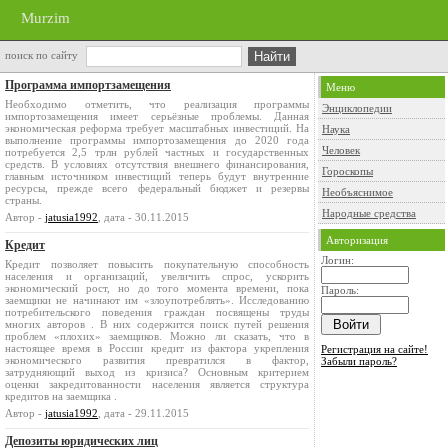
Murzim
поиск по сайту
Программа импортзамещения
Меню
Необходимо отметить, что реализация программы
Энциклопедии
импортозамещения имеет серьёзные проблемы. Данная
экономическая реформа требует масштабных инвестиций. На
Наука
выполнение программы импортозамещения до 2020 года
Человек
потребуется 2,5 трлн рублей частных и государственных
средств. В условиях отсутствия внешнего финансирования,
Гороскопы
главным источником инвестиций теперь будут внутренние
ресурсы, прежде всего федеральный бюджет и резервы
Необъяснимое
страны.
Народные средства
Автор -
jatusia1992
, дата - 30.11.2015
Авторизация
Кредит
Логин:
Кредит позволяет повысить покупательную способность
населения и организаций, увеличить спрос, ускорить
экономический рост, но до того момента времени, пока
Пароль:
заемщики не начинают им «злоупотреблять». Исследованию
потребительского поведения граждан посвящены труды
многих авторов . В них содержится поиск путей решения
проблем «плохих» заемщиков. Можно ли сказать, что в
настоящее время в России кредит из фактора укрепления
Регистрация на сайте!
экономического развития превратился в фактор,
Забыли пароль?
затрудняющий выход из кризиса? Основным критерием
оценки закредитованности населения является структура
кредитов на заемщика .
Автор -
jatusia1992
, дата - 29.11.2015
Депозиты юридических лиц