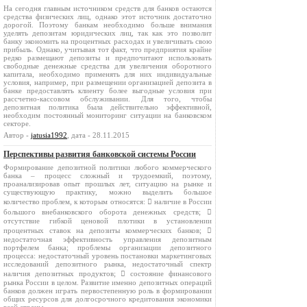
На сегодня главным источником средств для банков остаются
средства физических лиц, однако этот источник достаточно
дорогой. Поэтому банкам необходимо больше внимания
уделять депозитам юридических лиц, так как это позволит
банку экономить на процентных расходах и увеличивать свою
прибыль. Однако, учитывая тот факт, что предприятия крайне
редко размещают депозиты и предпочитают использовать
свободные денежные средства для увеличения оборотного
капитала, необходимо применять для них индивидуальные
условия, например, при размещении организацией депозита в
банке предоставлять клиенту более выгодные условия при
рассчетно-кассовом обслуживании. Для того, чтобы
депозитная политика была действительно эффективной,
необходим постоянный мониторинг ситуации на банковском
секторе.
Автор -
jatusia1992
, дата - 28.11.2015
Перспективы развития банковской системы России
Формирование депозитной политики любого коммерческого
банка – процесс сложный и трудоемкий, поэтому,
проанализировав опыт прошлых лет, ситуацию на рынке и
существующую практику, можно выделить большое
количество проблем, к которым относятся:  наличие в России
большого внебанковского оборота денежных средств; 
отсутствие гибкой ценовой плотики в установлении
процентных ставок на депозиты коммерческих банков; 
недостаточная эффективность управления депозитным
портфелем банка; проблемы организации депозитного
процесса: недостаточный уровень постановки маркетинговых
исследований депозитного рынка, недостаточный спектр
наличия депозитных продуктов;  состояние финансового
рынка России в целом. Развитие именно депозитных операций
банков должен играть первостепенную роль в формировании
общих ресурсов для долгосрочного кредитования экономики