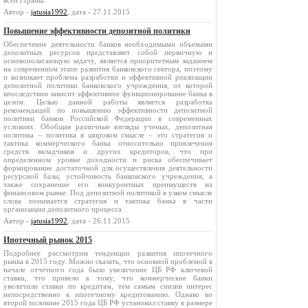
всей страны.
Автор -
jatusia1992
, дата - 27.11.2015
Повышение эффективности депозитной политики
Обеспечение деятельности банков необходимыми объемами
депозитных ресурсов представляет собой первичную и
основополагающую задачу, является приоритетным заданием
на современном этапе развития банковского сектора, поэтому
и возникает проблема разработки и эффективной реализации
депозитной политики банковского учреждения, от которой
впоследствии зависит эффективное функционирование банка в
целом. Целью данной работы является разработка
рекомендаций по повышению эффективности депозитной
политики банков Российской Федерации в современных
условиях. Обобщая различные взгляды ученых, депозитная
политика – политика в широком смысле – это стратегия и
тактика коммерческого банка относительно привлечения
средств вкладчиков и других кредиторов, что при
определенном уровне доходности и риска обеспечивает
формирование достаточной для осуществления деятельности
ресурсной базы, устойчивость банковского учреждения, а
также сохранение его конкурентных преимуществ на
финансовом рынке. Под депозитной политикой в узком смысле
слова понимается стратегия и тактика банка в части
организации депозитного процесса .
Автор -
jatusia1992
, дата - 26.11.2015
Ипотечный рынок 2015
Подробнее рассмотрим тенденции развития ипотечного
рынка в 2015 году. Можно сказать, что основной проблемой в
начале отчётного года было увеличение ЦБ РФ ключевой
ставки, что привело к тому, что коммерческие банки
увеличили ставки по кредитам, тем самым снизив интерес
непосредственно к ипотечному кредитованию. Однако во
второй половине 2015 года ЦБ РФ установил ставку в размере