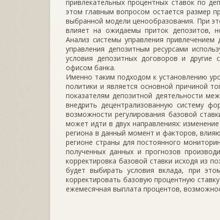
привлекательных процентных ставок по де
этом главным вопросом остается размер пр
выбранной модели ценообразования. При это
влияет на ожидаемы приток депозитов, н
Анализ системы управления привлечением 
управления депозитным ресурсами использ
условия депозитных договоров и другие 
офисом банка.
Именно таким подходом к установлению уро
политики и является основной причиной то
показателям депозитной деятельности меж
внедрить децентрализованную систему фор
возможности регулирования базовой ставк
может идти в двух направлениях: изменение
региона в данный момент и факторов, влияю
регионе страны для постоянного мониторин
полученных данных и прогнозов производи
корректировка базовой ставки исходя из по
будет выбирать условия вклада, при этом
корректировать базовую процентную ставку
ежемесячная выплата процентов, возможнос