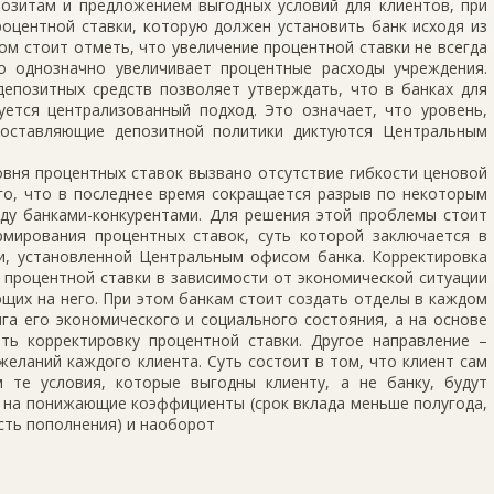
позитам и предложением выгодных условий для клиентов, при
оцентной ставки, которую должен установить банк исходя из
м стоит отметь, что увеличение процентной ставки не всегда
о однозначно увеличивает процентные расходы учреждения.
депозитных средств позволяет утверждать, что в банках для
уется централизованный подход. Это означает, что уровень,
составляющие депозитной политики диктуются Центральным
вня процентных ставок вызвано отсутствие гибкости ценовой
го, что в последнее время сокращается разрыв по некоторым
ду банками-конкурентами. Для решения этой проблемы стоит
мирования процентных ставок, суть которой заключается в
и, установленной Центральным офисом банка. Корректировка
 процентной ставки в зависимости от экономической ситуации
щих на него. При этом банкам стоит создать отделы в каждом
га его экономического и социального состояния, а на основе
ть корректировку процентной ставки. Другое направление –
желаний каждого клиента. Суть состоит в том, что клиент сам
 те условия, которые выгодны клиенту, а не банку, будут
 на понижающие коэффициенты (срок вклада меньше полугода,
ть пополнения) и наоборот