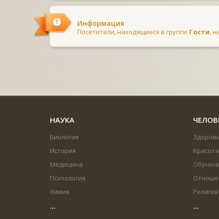
Информация
Посетители, находящиеся в группе
Гости
, 
НАУКА
ЧЕЛОВ
Биология
Здоров
История
Красота
Медицина
Обучен
Психология
Отноше
Химия
Религия
...
...