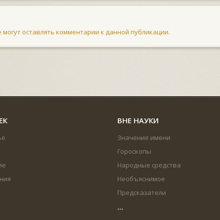
не могут оставлять комментарии к данной публикации.
ЕК
ВНЕ НАУКИ
ье
Значение имени
Гороскопы
ие
Народные средства
ния
Необъяснимое
Предсказатели
...