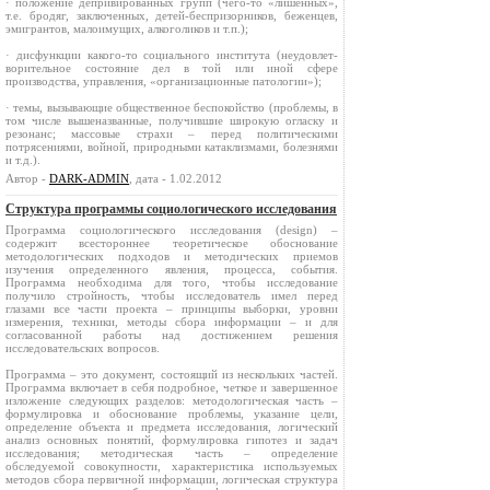
· положение депривированных групп (чего-то «лишенных»,
т.е. бродяг, заключенных, детей-беспризорников, беженцев,
эмиг­рантов, малоимущих, алкоголиков и т.п.);
· дисфункции какого-то социального института (неудов­лет­
ворительное со­стояние дел в той или иной сфере
производства, управления, «организационные патологии»);
· темы, вызывающие общественное беспокойство (проблемы, в
том числе вышеназванные, получившие широкую огласку и
резонанс; массовые страхи – перед политическими
потрясениями, войной, природными катаклизмами, болезнями
и т.д.).
Автор -
DARK-ADMIN
, дата - 1.02.2012
Структура программы социологического исследования
Программа социологического исследования (design) –
содержит всестороннее теоретическое обоснование
методологических подходов и методических приемов
изучения определенного явления, процесса, события.
Программа необходима для того, чтобы исследование
получило стройность, чтобы исследователь имел перед
глазами все части проекта – принципы выборки, уровни
измерения, техники, методы сбора информации – и для
согласованной работы над достижением решения
исследовательских вопросов.
Программа – это документ, состоящий из нескольких частей.
Программа включает в себя подробное, четкое и завершенное
изложение следующих разделов: методологическая часть –
формулировка и обоснование проблемы, указание цели,
определение объекта и предмета исследования, логический
анализ основных понятий, формулировка гипотез и задач
исследования; методическая часть – определение
обследуемой совокупности, характеристика используемых
методов сбора первичной информации, логическая структура