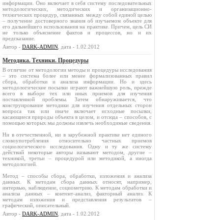
информации. Оно включает в себя систему последовательных
методологических, методических и организационно-
технических процедур, связанных между собой единой целью
– получение достоверного знания об изучаемом объекте для
его дальнейшего использования на практике. Причем, цель СИ
не только объяснение фактов и процессов, но и их
предсказание.
Автор -
DARK-ADMIN
, дата - 1.02.2012
Методика. Техники. Процедуры
В отличие от методологии методы и процедуры исследования
– это система более или менее формализованных правил
сбора, обработки и анализа информации. Но и здесь
методологические посылки играют важнейшую роль, прежде
всего в выборе тех или иных приемов для изучения
поставленной проблемы. Затем обнаруживается, что
конструирование методики для изучения отдельных сторон
вопроса так или иначе включает исходные посылки,
касающиеся природы объекта в целом, и отсюда – способов, с
помощью которых мы должны извлечь необходимые сведения.
Ни в отечественной, ни в зарубежной практике нет единого
словоупотребления относительно частных приемов
социологического исследования. Одну и ту же систему
действий некоторые авторы называют методом, другие –
техникой, третьи – процедурой или методикой, а иногда
методологией.
Метод – способы сбора, обработки, изложения и анализа
данных. К методам сбора данных относят, например,
интервью, наблюдение, социометрию. К методам обработки и
анализа данных – контент-анализ, факторный анализ. К
методам изложения и представления результатов –
графический, описательный.
Автор -
DARK-ADMIN
, дата - 1.02.2012