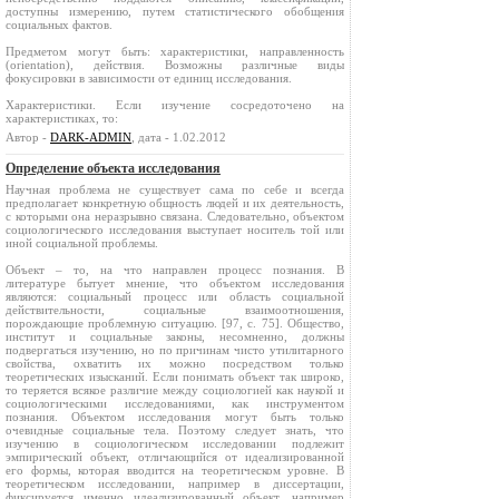
доступны измерению, путем статистического обобщения
социальных фактов.
Предметом могут быть: характеристики, направленность
(orientation), действия. Возможны различные виды
фокусировки в зависимости от единиц исследования.
Характеристики. Если изучение сосредоточено на
характеристиках, то:
Автор -
DARK-ADMIN
, дата - 1.02.2012
Определение объекта исследования
Научная проблема не существует сама по себе и всегда
предполагает конкретную общность людей и их деятельность,
с которыми она неразрывно связана. Следовательно, объектом
социологического исследования выступает носитель той или
иной социальной проблемы.
Объект – то, на что направлен процесс познания. В
литературе бытует мнение, что объектом исследования
являются: социальный процесс или область социальной
действительности, социальные взаимоотношения,
порождающие проблемную ситуацию. [97, с. 75]. Общество,
институт и социальные законы, несомненно, должны
подвергаться изучению, но по причинам чисто утилитарного
свойства, охватить их можно посредством только
теоретических изысканий. Если понимать объект так широко,
то теряется всякое различие между социологией как наукой и
социологическими исследованиями, как инструментом
познания. Объектом исследования могут быть только
очевидные социальные тела. Поэтому следует знать, что
изучению в социологическом исследовании подлежит
эмпирический объект, отличающийся от идеализированной
его формы, которая вводится на теоретическом уровне. В
теоретическом исследовании, например в диссертации,
фиксируется именно идеализированный объект, например