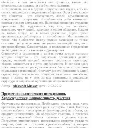
общество, в чем заключается его сущность, ка­ковы его
отличительные признаки и особенности развития.
В социологии, как и в других общественных науках, есть не­
сколько подходов к определению общества. Одни утверждают,
что общество - это совокупность людей, объединенных
конкретными интересами, потребностями либо взаимными
связями и видом дея­тельности. На первый взгляд это суждение
правильно. Но, заду­мавшись над ним, мы неизбежно
вспомним, что у людей, живущих в одном обществе, бывают
не только общие, но и весьма различ­ные, порой прямо
противоположные/интересы и потребности. Мы вспомним
также, что в обществе между людьми возникают не только
симпатии, но и антипатии, не только взаимодействие, но и
противодействие. Следовательно, в приведенное определение
не­обходимо вносить какие-то корректировки.
Существует в социологии и другая точка зрения, согласно
которой общество - это социальная организация данной
страны, основой которой является социальная структура.
Можно согла­ситься и с этим определением. И все-таки здесь
тоже возникают вопросы, остающиеся без ответа. Что такое
социальная организа­ция? И почему все это привязано к одной
стране, ведь человече­ское общество охватывает множество
стран и далеко не у всех из них одинаковы и социальная
структура и социальная организация общественной жизни.
Автор -
Aleksandr Minkov
, дата - 2.02.2012
Предмет социологического исследования.
Характеристики, направленность, действия
Фокусировка исследования. Необходимо изучать лишь часть
проблемы, иначе существует риск «утонуть» в ней. Поэтому
следует выбрать «угол зрения» (фокусировку) на объект, т.е.
предмет исследования. Он обозначает границы, в пределах
которых конкретный объект изучается в данном случае.
Предметом эмпирического исследования являются только те
стороны, свойства и отношения реальных объектов, которые
непосредственно поддаются описанию, классификации,