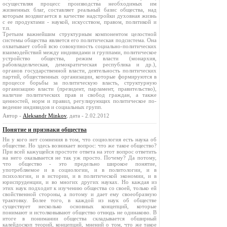
осуществляя процесс производства необходимых им
жизненных благ, составля­ет реальный базис общества, над
которым воздвигается в качестве надстройки духовная жизнь
с ее продуктами - наукой, искусством, правом, политикой и
т.п.
Третьим важнейшим структурным компонентом целостной
системы общества является его политическая подсистема. Она
ох­ватывает собой всю совокупность социально-политических
взаи­модействий между индивидами и группами, политическое
уст­ройство общества, режим власти (монархия,
рабовладельческая, демократическая республика и др.),
органов государственной вла­сти, деятельность политических
партий, общественных органи­зации, которые формируются в
процессе борьбы за политическую власть, структурную
организацию власти (президент, парламент, правительство),
наличие политических прав и свобод граждан, а также
ценностей, норм и правил, регулирующих политическое по­
ведение индивидов и социальных групп.
Автор -
Aleksandr Minkov
, дата - 2.02.2012
Понятие и признаки общества
Ни у кого нет сомнения в том, что социология есть наука об
обществе. Но здесь возникает вопрос: что же такое общество?
При всей кажущейся простоте ответа на этот вопрос ответить
на него оказывается не так уж просто. Почему? Да потому,
что общество - это предельно широкое понятие,
употребляемое и в социологии, и в политологии, и в
психологии, и в истории, и в политической эко­номии, и в
юриспруденции, и во многих других науках. Но каждая из
этих наук подходит к изучению общества со своей, только ей
свойственной стороны, а потому и дает ему своеобразную
трак­товку. Более того, в каждой из наук об обществе
существует не­сколько основных концепций, которые
понимают и истолковыва­ют общество отнюдь не одинаково. В
итоге в понимании общества складывается обширный
калейдоскоп теорий, концепций, мнений о том, что же такое