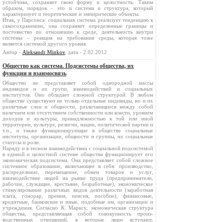
устойчива, сохраняет свою форму и целостность. Таким
образом, порядок – это и система и структура, который
характеризует и теоретические и эмпирические объекты.
Итак, у Парсонса: социальная система реализует тенденцию к
самосохранению, она сохраняет определенные границы и
постоянство по отношению к среде, деятельность внутри
системы – реакция на требования среды, которая тоже
является системой другого уровня.
Автор -
Aleksandr Minkov
, дата - 2.02.2012
Общество как система. Подсистемы общества, их
функции и взаимосвязь
Общество не представляет собой однородной массы
индивидов и их групп, взаимодействий и социальных
институтов. Оно обладает сложной структурой. В лю­бом
обществе существуют не только отдельные индивиды, но и их
различные слои и общности, различающиеся между собой
наличи­ем или отсутствием собственности или власти, уровнем
доходов и культуры, принадлежностью к той или иной
территории, культуре, религии, нации, политической партии и
т.п., и также функционирующие в обществе социальные
институты, организации, общности и группы, их со­циальные
статусы и роли.
Наряду и в тесном взаимодействии с социальной подсисте­мой
в единой и целостной системе общества функционирует его
экономическая подсистема. Она представляет собой сложное
сис­темное образование, включающее в себя: производство,
распреде­ление, перемещение, обмен товаров и услуг,
взаимодействие людей на рынке труда (предприниматели,
рабочие, служащие, крестьяне, безработные), экономическое
стимулирование различных видов деятельности (заработная
плата, гонорар, премия, пенсия, посо­бие), финансовые,
кредитные, банковские и иные, подобные им, организации и
учреждения. Согласно К. Марксу, экономическая структура
общества, представляющая собой совокупность произ­
водственных отношений, в которые люди вступают,