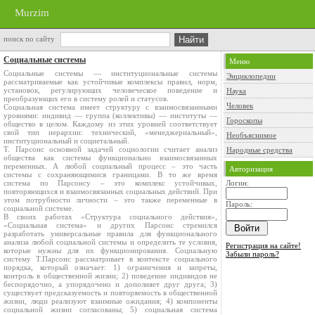
Murzim
поиск по сайту
Социальные системы
Меню
Социальные системы — институциональные системы
Энциклопедии
рассматриваемые как устойчивые комплексы правил, норм,
установок, регулирующих человеческое поведение и
Наука
преобразующих его в систему ролей и статусов.
Человек
Социальная система имеет структуру с взаимосвязанными
уровнями: индивид — группа (коллективы) — институты —
Гороскопы
общество в целом. Каждому из этих уровней соответствует
свой тип иерархии: технический, «менеджериальный»,
Необъяснимое
институциональный и социетальный.
Т. Парсонс основной задачей социологии считает анализ
Народные средства
общества как системы функционально взаимосвязанных
переменных. А любой социальный процесс – это часть
Авторизация
системы с сохраняющимися границами. В то же время
система по Парсонсу – это комплекс устойчивых,
Логин:
повторяющихся и взаимосвязанных социальных действий. При
этом потрубности личности – это также переменные в
Пароль:
социальной системе.
В своих работах «Структура социального действия»,
«Социальная система» и других Парсонс стремился
разработать универсальные правила для функционального
анализа любой социальной системы и определить те условия,
Регистрация на сайте!
которые нужны для их функционирования. Социальную
Забыли пароль?
систему Т.Парсонс рассматривает в контексте социального
порядка, который означает: 1) ограничения и запреты,
контроль в общественной жизни; 2) поведение индивидов не
беспорядочно, а упорядочено и дополняет друг друга; 3)
существует предсказуемость и повторяемость в общественной
жизни, люди реализуют взаимные ожидания; 4) компоненты
социальной жизни согласованы; 5) социальная система