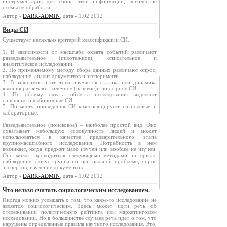
инструментария для сбора этой информации, логические
схемы ее обработки
Автор -
DARK-ADMIN
, дата - 1.02.2012
Виды СИ
Существует несколько критерий классификации СИ.
1. В зависимости от масштаба охвата событий различают
разведывательное (пилотажное), описательное и
аналитическое исследовании.
2. По применяемому методу сбора данных различают опрос,
наблюдение, анализ документов и эксперимент.
3. В зависимости от того изучается статика или динамика
явления различают точечное (разовое)и повторное СИ.
4. По объему охвата объекта исследования выделяют
сплошные и выборочные СИ
5. По месту проведения СИ классифицируют на полевые и
лабораторные.
Разведывательное (поисковое) – наиболее простой вид. Оно
охватывает небольшую совокупность людей и может
использоваться в качестве предварительного этапа
крупномасштабного исследования. Потребность в нем
возникает, когда предмет мало изучен или вообще не изучен.
Оно может проводиться следующими методами: интервью,
наблюдение, фокус-группа по центральной проблеме, опрос
экспертов, изучение документов.
Автор -
DARK-ADMIN
, дата - 1.02.2012
Что нельзя считать социологическим исследованием.
Иногда можно услышать о том, что какое-то исследование не
является социологическим. Здесь может идти речь об
отслеживании политического рейтинга или маркетинговом
исследовании. Но в большинстве случаев речь идет о том, что
нарушены определенные правила научного исследования. Это,