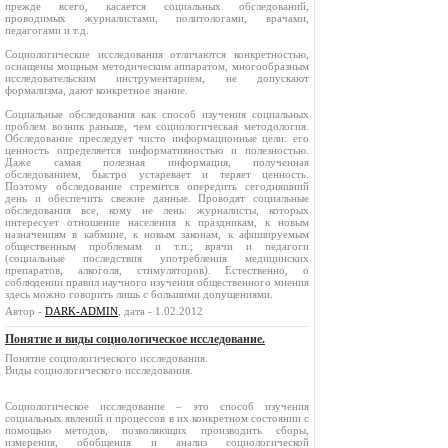
прежде всего, касается социальных обследований,
проводимых журналистами, политологами, врачами,
педагогами и т.д.
Социологические исследования отличаются конкретностью,
оснащены мощным методическим аппаратом, многообразным
исследовательским инструментарием, не допускают
формализма, дают конкретное знание.
Социальные обследования как способ изучения социальных
проблем возник раньше, чем социологическая методология.
Обследование преследует чисто информационные цели: его
ценность определяется информативностью и полезностью.
Даже самая полезная информация, полученная
обследованием, быстро устаревает и теряет ценность.
Поэтому обследование стремится опередить сегодняшний
день и обеспечить свежие данные. Проводят социальные
обследования все, кому не лень: журналисты, которых
интересует отношение населения к праздникам, к новым
назначениям в кабмине, к новым законам, к афишируемым
общественным проблемам и т.п.; врачи и педагоги
(социальные последствия употребления медицинских
препаратов, алкоголя, стимуляторов). Естественно, о
соблюдении правил научного изучения общественного мнения
здесь можно говорить лишь с большими допущениями.
Автор -
DARK-ADMIN
, дата - 1.02.2012
Понятие и виды социологическое исследование.
Понятие социологического исследования.
Виды социологического исследования.
Социологическое исследование – это способ изучения
социальных явлений и процессов в их конкретном состоянии с
помощью методов, позволяющих производить сборы,
измерения, обобщения и анализ социологической