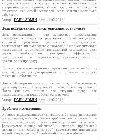
«модель отношения к труду», а изучению подлежат боле
конкретные вещи, скажем, «место трудовой мотивации в
структуре ценностей молодого малоквалифицированного
рабочего».
Автор -
DARK-ADMIN
, дата - 1.02.2012
Цель исследования: поиск, описание, объяснение
Цель исследования – это конкретное представление
планируемого конечного результата и /или/ ожидаемый
конечный результат деятельности исследователя,
достигаемого им посредством проведения социологического
исследования. Достиже­ние поставленной социологом цели
служит необходимым критерием эффективности
предпринятых им теоретических, организационных и
практических процедур.
Социологическое исследование служит многим целям. Три из
них, наиболее распространенные и полезные – поиск,
описание и объяснение.
Поиск. Исследование проводится для того, чтобы разведать,
прозондировать проблему, ближе познакомиться с проблемой.
Поиск как цель типичен для ситуации, новой для
исследователя или когда объект мало изучен.
Автор -
DARK-ADMIN
, дата - 1.02.2012
Проблема исследования
В основе исследования должен лежать либо заказ (прикладное
исследование), либо социальная проблема (теоретико-эмп­ири­
чес­кое исследование). Заказ социологу также чаще всего
форми­руется в виде обозначения некоторой проблемной
ситуации, для решения которой недостаточно имеющихся
знаний. Под социальной проб­лемой понимают обычно: