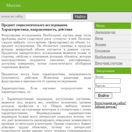
Murzim
поиск по сайту
Предмет социологического исследования.
Меню
Характеристики, направленность, действия
Энциклопедии
Фокусировка исследования. Необходимо изучать лишь часть
Наука
проблемы, иначе существует риск «утонуть» в ней. Поэтому
следует выбрать «угол зрения» (фокусировку) на объект, т.е.
Человек
предмет исследования. Он обозначает границы, в пределах
которых конкретный объект изучается в данном случае.
Гороскопы
Предметом эмпирического исследования являются только те
стороны, свойства и отношения реальных объектов, которые
Необъяснимое
непосредственно поддаются описанию, классификации,
Народные средства
доступны измерению, путем статистического обобщения
социальных фактов.
Авторизация
Предметом могут быть: характеристики, направленность
Логин:
(orientation), действия. Возможны различные виды
фокусировки в зависимости от единиц исследования.
Пароль:
Характеристики. Если изучение сосредоточено на
характеристиках, то:
1. Характеристиками индивидов, доступными изучению,
являются: пол, возраст, вес, семейное положение, уровень
Регистрация на сайте!
доходов, профессия и т.п. Общую выборку можно
Забыли пароль?
подразделить на отдельные категории в соответствии с этими
характеристиками. Индивидуальные характеристики
индивидов больше всего интересуют социолога потому, что
это дает возможность анализировать поведение независимого
признака от категории к категории. Однако социологу бывает
довольно трудно объяснить, почему его интересуют
подробности жизни именно этого человека (опрашиваемого