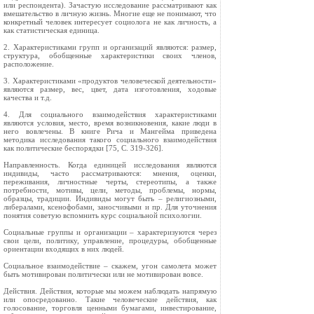
или респондента). Зачастую исследование рассматривают как
вмешательство в личную жизнь. Многие еще не понимают, что
конкретный человек интересует социолога не как личность, а
как статистическая единица.
2. Характеристиками групп и организаций являются: размер,
структура, обобщенные характеристики своих членов,
расположение.
3. Характеристиками «продуктов человеческой деятельности»
являются размер, вес, цвет, дата изготовления, ходовые
качества и т.д.
4. Для социального взаимодействия характеристиками
являются условия, место, время возникновения, какие люди в
него вовлечены. В книге Рича и Мангейма приведена
методика исследования такого социального взаимодействия
как полит­ические беспорядки [75, C. 319-326].
Направленность. Когда единицей исследования являются
индивиды, часто рассматри­ваются: мнения, оценки,
переживания, личностные черты, стереотипы, а также
потребности, мотивы, цели, методы, проблемы, нормы,
образцы, тра­диции. Индивиды могут быть – религиозными,
либералами, ксенофобами, заносчивыми и пр. Для уточнения
понятия советую вспомнить курс социаль­ной психологии.
Социальные группы и организации – характеризуются через
свои цели, политику, управление, процедуры, обобщенные
ориен­тации входящих в них людей.
Социальное взаимодействие – скажем, угон самолета может
быть мотивирован политически или не мотивирован вовсе.
Действия. Действия, которые мы можем наблюдать напрямую
или опосредованно. Такие человеческие действия, как
голосование, торговля ценными бумагами, инвестирование,