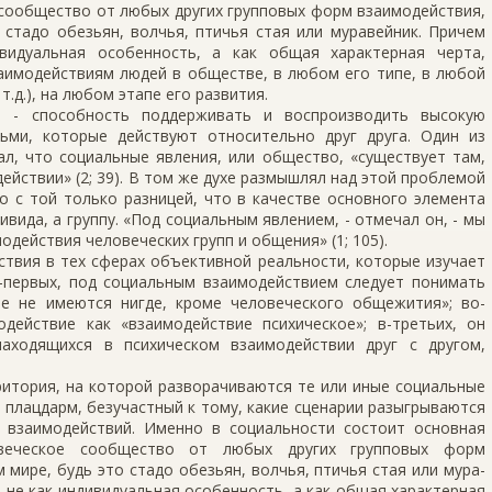
сообщество от любых других групповых форм взаимодействия,
стадо обезьян, волчья, птичья стая или мура­вейник. Причем
видуаль­ная особенность, а как общая характерная черта,
аимодействиям людей в обществе, в любом его типе, в любой
 т.д.), на любом этапе его развития.
а - способность поддерживать и воспроизводить высокую
ьми, которые действуют относительно друг друга. Один из
ал, что социальные явления, или общество, «существует там,
действии» (2; 39). В том же духе размышлял над этой проблемой
но с той только разницей, что в качестве основного элемента
вида, а группу. «Под социальным явлением, - отмечал он, - мы
действия человеческих групп и общения» (1; 105).
твия в тех сфе­рах объективной реальности, которые изучает
о-первых, под социальным взаимо­действием следует понимать
е не имеются нигде, кроме человеческого общежития»; во-
действие как «взаимо­действие психическое»; в-третьих, он
находящихся в психическом взаимодействии друг с другом,
.
итория, на ко­торой разворачиваются те или иные социальные
о плацдарм, безучастный к тому, какие сценарии разыгрываются
 взаимодействий. Именно в социальности состоит основная
овеческое сообщество от любых других групповых форм
 мире, будь это стадо обезьян, волчья, птичья стая или мура­
 не как индивидуаль­ная особенность, а как общая характерная