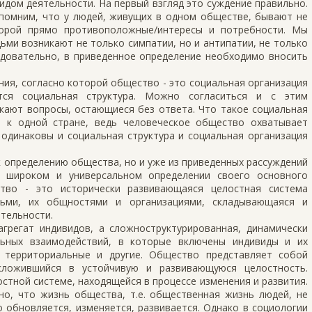
дом дея­тельности. На первый взгляд это суждение правильно.
спомним, что у людей, живущих в одном обществе, бывают не
порой прямо противоположные/интересы и потребности. Мы
ми возникают не только симпатии, но и антипатии, не только
едовательно, в приведенное определение не­обходимо вносить
ения, согласно которой общество - это социальная организация
тся социальная структура. Можно согла­ситься и с этим
икают вопросы, остающиеся без ответа. Что такое социальная
о к одной стране, ведь человече­ское общество охватывает
 одинаковы и социальная структура и социальная организация
 определению общества, но и уже из приведенных рассуждений
е широком и универсальном определении своего основного
тво - это исторически развивающаяся целостная система
ьми, их общностями и организациями, складывающаяся и
­тельности.
грегат индиви­дов, а сложноструктурированная, динамически
льных взаимодействий, в которые включе­ны индивиды и их
 тер­риториальные и другие. Общество представляет собой
сложившийся в устойчивую и развивающуюся целостность.
стной системе, находящейся в процессе изменения и раз­вития.
но, что жизнь общества, т.е. общественная жизнь людей, не
но обновляется, изменяется, развивается. Однако в социологии