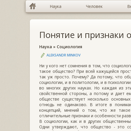
Наука
Человек
В
Понятие и признаки 
Наука
»
Социология
ALEKSANDR MINKOV
Ни у кого нет сомнения в том, что социолог
такое общество? При всей кажущейся прост
так уж просто. Почему? Да потому, что об
социологии, и в политологии, и в психологии,
во многих других науках. Но каждая из э
свойственной стороны, а потому и дает ем
обществе существует не­сколько основны
отнюдь не одинаково. В итоге в понима
концепций, мнений о том, что же такое
отличительные признаки и особенности разв
В социологии, как и в других общественны
Одни утверждают, что общество - это со