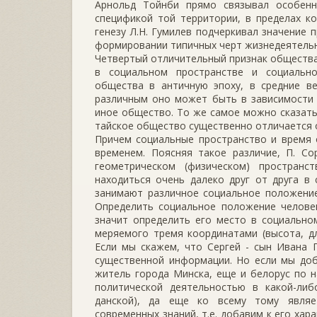
Арнольд Тойнби прямо связывал особенн
спецификой той территории, в преде­лах к
генезу Л.Н. Гумилев подчеркивал значение 
формировании типич­ных черт жизнедеятельно
Четвертый отличительный признак общества
в социальном пространстве и социально
общества в античную эпоху, в средние ве
различным оно может быть в зависимости 
иное общество. То же самое можно ска­зать
тайское общество существенно отличается от
Причем социальные пространство и время 
временем. Поясняя та­кое различие, П. С
геометрическом (физическом) пространст
находиться очень далеко друг от друга в 
занимают различное социальное положение;
Опреде­лить социальное положение человека
значит определить его место в соци­ально
меряемого тремя координатами (высота, дл
Если мы скажем, что Сер­гей - сын Ивана
существенной информации. Но если мы доб
житель города Минска, еще и белорус по н
политической деятельностью в какой-либ
данской), да еще ко всему тому являе
современных знаний, т.е. добавим к его ха