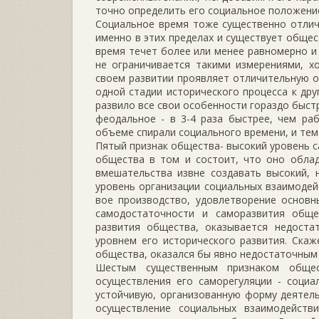
точно определить его социальное положение,
Социальное время тоже существенно отлича
именно в этих пре­делах и существует обще
время течет более или менее равномерно и 
не ограничивается такими измерениями, х
своем развитии проявляет отли­чительную о
одной стадии исторического процесса к дру
развило все свои особенности гораздо быс
феодальное - в 3-4 раза быстрее, чем ра
объеме спирали социального времени, и тем
Пятый признак общества- высокий уровень с
общества в том и состоит, что оно облад
вмешательства извне создавать высокий, 
уровень организации социальных взаимодей
вое производство, удовлетворение основн
самодостаточности и саморазвития общес
развития общества, оказы­вается недост
уровнем его исторического развития. Скаж
общества, ока­зался бы явно недостаточным
Шестым существенным признаком общес
осуществления его саморе­гуляции - социа
устойчивую, организованную форму деятель
осущест­вление социальных взаимодейств