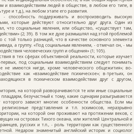
ям и взаимодействиям людей в обществе, в любом его типе, в
туре и т.д.), на любом этапе его развития.
а - способность поддерживать и воспроизводить высокую
ьми, которые действуют относительно друг друга. Один из
ал, что социальные явления, или общество, «существует там,
действии» (2; 39). В том же духе размышлял над этой проблемой
но с той только разницей, что в качестве основного элемента
вида, а группу. «Под социальным явлением, - отмечал он, - мы
действия человеческих групп и общения» (1; 105).
твия в тех сфе­рах объективной реальности, которые изучает
о-первых, под социальным взаимо­действием следует понимать
е не имеются нигде, кроме человеческого общежития»; во-
действие как «взаимо­действие психическое»; в-третьих, он
находящихся в психическом взаимодействии друг с другом,
.
итория, на ко­торой разворачиваются те или иные социальные
о плацдарм, безучастный к тому, какие сценарии разыгрываются
т которого зависят многие особенности общества. Если мы
 религиозные представления и т.п. эскимосов, неразрывно
рритории, на которой они проживают на протяжении веков, с
вущих на островах Тихого океана, или жителей Центральной и
раинцев, русских и т.п., - роль территории как существенного
етной. Недаром знаменитый английский историк и социолог