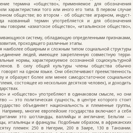
чение термина «общество», применяемое для обозначения
или характеристики того или иного его типа. В первом случае
енном обществе; во втором - об обществе аграрном, индуст­
гда названный термин употребляется и для обозначения
 мы говорим: «азиатское общество», «итальянское общество»,
вивающуюся систему, обладающую определенными признаками,
азвития, проходящего различные этапы.
ся наиболее обширным и сложным типом со­циальной структуры
единение людей, имеющее закрепленную совместную терри­
альные нормы, ха­рактеризуемое осознанной социокультурной
 членов. В силу общей культуры члены общества обычно
 говорят на одном языке. Они обеспечивают преемственность
ву и образуют более или менее самодостаточное социальное
лемя, состоящее из нескольких десятков человек), и доходить
дарствах.
во» и «общество» употребляют в одинаковом смысле, но они
ство — это политическая сущность, в центре которого стоит
сударство объединяет национальность и племенные группы,
 Например, многие ев­ропейские государства включают а себя
британии это шотландцы, валлийцы и англичане; Бельгии —
цы, итальянцы и французы. Подобным образом, в африканских
ятку племен: 250 в Ниге­рии, 200 в Заире, 130 в Танзании.