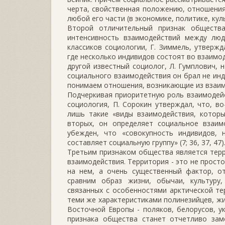
черта, свойственная по­ложению, отношени
любой его части (в экономике, политике, куль­
Второй отличительный признак обществ
интенсивность взаимо­действий между люд
классиков социологии, Г. Зиммель, утвержд
где несколь­ко индивидов состоят во взаимо
другой известный социолог, Л. Гумплович, 
социального взаимодействия он брал не инди
понимаем отношения, возникающие из взаимо
Подчеркивая приоритетную роль взаимодейс
социология, П. Сорокин утверждал, что, в
лишь такие «виды взаимодействия, которы
вторых, он определяет социальное взаимо
убежден, что «совокупность индивидов, 
составляет социальную группу» (7; 36, 37, 47)
Третьим признаком общества является терр
взаимодействия. Территория - это не прост
на нем, а очень существенный фактор, о
сравним образ жизни, обычаи, культуру,
связанных с особенностями арктической те
теми же характеристиками полинезийцев, жи
Восточной Европы - поляков, белорусов, ук
признака общества станет отчетливо зам