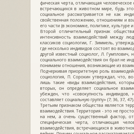
фическая черта, отличающая человеческое 
встречающихся в живот­ном мире, будь это 
социальное рассматривается не как инди
свойственная по­ложению, отношениям и вз
его части (в экономике, политике, куль­туре и
Второй отличительный признак обществ
интенсивность взаимо­действий между люд
классиков социологии, Г. Зиммель, утвержд
где несколь­ко индивидов состоят во взаимо
другой известный социолог, Л. Гумплович, 
социального взаимодействия он брал не инди
понимаем отношения, возникающие из взаимо
Подчеркивая приоритетную роль взаимодейс
социология, П. Сорокин утверждал, что, в
лишь такие «виды взаимодействия, которы
вторых, он определяет социальное взаимо
убежден, что «совокупность индивидов, 
составляет социальную группу» (7; 36, 37, 47)
Третьим признаком общества является терр
взаимодействия. Территория - это не прост
на нем, а очень существенный фактор, от
специ­фическая черта, отличающая чел
взаимодействия, встречающихся в живот­ном
вейник. Причем социальное рассматривается