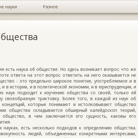
не науки
Разное
общества
ия есть наука об обществе. Но здесь возникает вопрос: что же
оте ответа на этот вопрос ответить на него оказывается не
щество - это предельно широкое понятие, употребляемое и в
 и в истории, и в политической эко­номии, и в юриспруденции, и
тих наук подходит к изучению общества со своей, только ей
у своеобразную трак­товку. Более того, в каждой из наук об
х концепций, которые понимают и истолковыва­ют общество
нии общества складывается обширный калейдоскоп теорий,
 общество, в чем заключается его сущность, ка­ковы его
ития.
х науках, есть не­сколько подходов к определению общества.
вокупность людей, объединенных конкретными интересами,