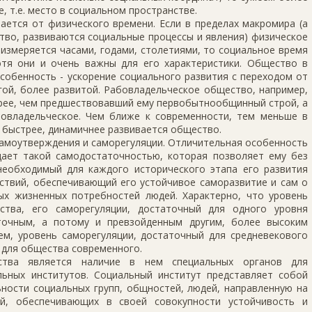
 т.е. место в социальном пространстве.
ется от физиче­ского времени. Если в пределах макромира (а
ство, развиваются социальные процессы и явления) физическое
измеряется часами, годами, столетиями, то социальное время
отя они и очень важны для его характеристики. Общество в
собенность - ускорение социального развития с пере­ходом от
гой, более развитой. Рабовладельческое общество, например,
трее, чем предшествовавший ему первобытнообщинный строй, а
бовладельческое. Чем ближе к современности, тем меньше в
 быстрее, динамичнее развивается общество.
амоутвер­ждения и саморегуляции. Отличительная особенность
ает такой самодостаточностью, кото­рая позволяет ему без
не­обходимый для каждого исторического этапа его развития
ствий, обеспечивающий его устойчивое саморазвитие и сам о
ых жизненных потребностей людей. Характерно, что уро­вень
тва, его саморегу­ляции, достаточный для одного уровня
аточным, а потому и превзойденным другим, более высоким
ем, уровень саморегуляции, достаточный для средневекового
 для общества современного.
тва является на­личие в нем специальных органов для
льных институтов. Социальный институт пред­ставляет собой
ности социальных групп, общностей, людей, направленную на
ий, обеспечивающих в своей со­вокупности устойчивость и