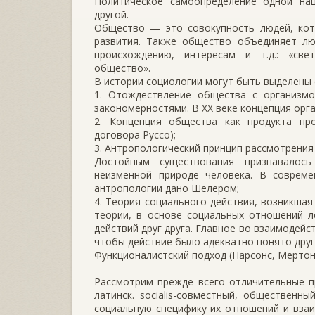
Политическое самоопределе­ние одной на
другой.
Общество — это совокупность людей, кот
развития. Также общество объединяет лю
происхождению, интересам и т.д.: «све
общество».
В истории социологии могут быть выделены
1. Отождествление общества с организм
закономерностями. В XX веке концепция орг
2. Концепция общества как продукта пр
договора Руссо);
3. Антропологический принцип рассмотрения 
Достойным существования признавалось
неизменной природе человека. В соврем
антропологии дано Шелером;
4. Теория социального действия, возникшая
теории, в основе социальных отношений л
действий друг друга. Главное во взаимодей
чтобы действие было адекватно понято дру
Функционалистский подход (Парсонс, Мертон
Рассмотрим прежде всего отличительные пр
латинск. socialis-совместный, обществен
социальную специфику их отношений и взаи