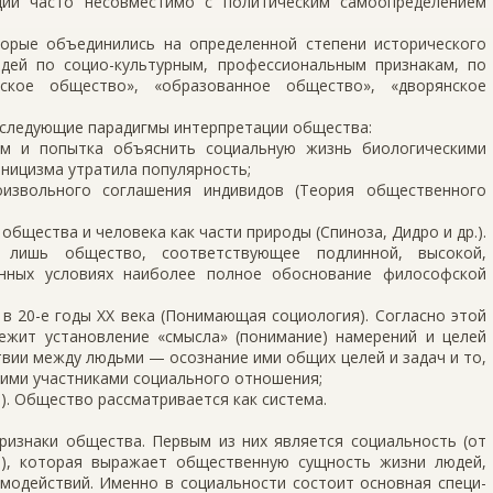
ции часто несовместимо с политическим самоопре­делением
орые объединились на определенной степени исторического
дей по социо-культурным, профессиональным признакам, по
тское общество», «образованное общество», «дворянское
 следующие парадигмы интерпретации общества:
ом и попытка объяснить социальную жизнь биологическими
аницизма утратила популярность;
оизвольного соглашения индивидов (Теория общественного
общества и человека как части природы (Спиноза, Дидро и др.).
 лишь общество, соответствующее подлинной, высокой,
енных условиях наиболее полное обоснование философской
 в 20-е годы XX века (Понимающая социология). Согласно этой
ежит установление «смысла» (понимание) намерений и целей
ствии между людьми — осознание ими общих целей и задач и то,
гими участниками социального отношения;
). Общество рассматривается как система.
изнаки общест­ва. Первым из них является социальность (от
ный), которая выражает общественную сущность жизни людей,
модействий. Именно в социальности состоит основная специ­