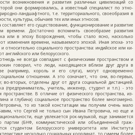
ости возникновения и развития различных цивилизаций со
оторой они формировались, а известный специалист по этно­
природно-ландшафтного, т.е. территориального, своеобразия в
сти, культуры, обычаев тех или иных эт­носов.
 составляет его существование, функционирование и развитие
м времени. Достаточно вспомнить свое­образие развития
ка или в эпоху Возрождения, чтобы стало ясно, насколько
от изменения времени, называемого эпохой. Иная эпоха- это
 и относительно социального пространства: индийское или ки­
 английского или бе­лорусского.
отнюдь не всегда совпадают с физическими пространством и
орокин говорил, что люди, находящиеся вблизи друг друга в
ве (напри­мер, король и его слуга), могут одновременно
социальном отношении. А это означает, что они, во-первых,
 во-вторых, отделены друг от друга социальной дистанцией.
 (предприниматель, учитель, инженер, студент и т.п.) - это
м пространстве. В отличие от физического пространства, из­
ина и глубина) соци­альное пространство более многомерно.
 Петровича, то из такой констатации мы получим очень мало
авим, что Сергей не только сын Ивана Петровича, но еще и
ациональности, еще увлекается рок-музыкой, еще занимается
о партии (БНФ, коммунистической или объединенной граж­
тся студентом Белорусского университета или Института
рактеристике несколько социальных координат, то сумеем более