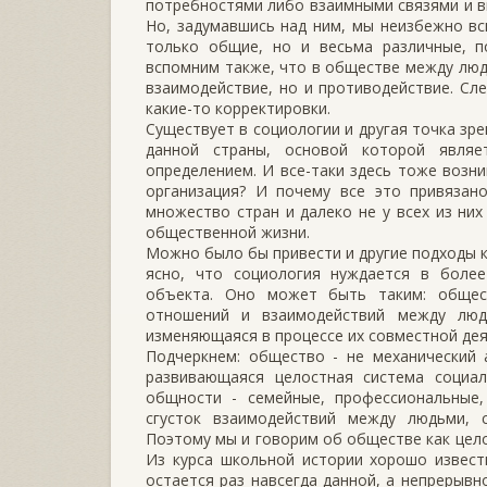
потребностями либо взаимными связями и ви
Но, заду­мавшись над ним, мы неизбежно в
только общие, но и весьма различ­ные, 
вспомним также, что в обществе между людь
взаимодействие, но и противодействие. Сл
какие-то корректировки.
Существует в социологии и другая точка зр
данной страны, основой которой являе
определением. И все-таки здесь тоже возн
организа­ция? И почему все это привязан
множество стран и далеко не у всех из них
общественной жизни.
Можно было бы привести и другие подходы к
ясно, что социо­логия нуждается в боле
объекта. Оно может быть таким: общес
отношений и взаимодействий между люд
изменяющаяся в процессе их совместной дея
Подчеркнем: общество - не механический а
развивающаяся це­лостная система социа
общности - семейные, профессиональные,
сгусток взаимодействий между людьми, 
Поэтому мы и говорим об обществе как цело
Из курса школьной истории хорошо извест
остается раз навсе­гда данной, а непрерыв