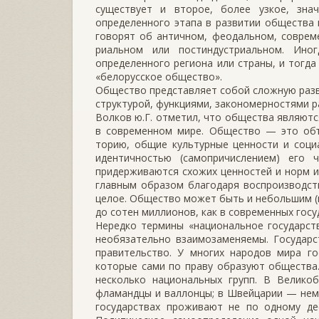
существует и второе, более узкое, зна
определенно­го этапа в развитии общества 
говорят об античном, феодальном, со­врем
риальном или постиндустриальном. Ино
определенного региона или страны, и тогда
«белорусское общество».
Общество представляет собой сложную раз
структурой, функциями, закономерностями р
Волков ю.Г. отметил, что общества являют
в современном мире. Общество — это объ
торию, общие культурные ценности и соци
идентичностью (самопричислением) его
придерживаются схожих ценностей и норм и
главным образом благодаря воспроизводст
целое. Общество может быть и небольшим (п
до сотен миллионов, как в современных госу
Нередко термины «национальное государст
необязательно взаи­мозаменяемы. Государ
правительство. У многих народов мира го
которые сами по праву образуют общества.
несколько национальных групп. В Велико
фламандцы и валлонцы; в Швейцарии — нем
государствах проживают не по одному дес