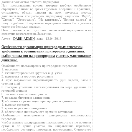
должны полностью отвечать маркировке.
При представлении грузов, которые требуют особенного
обращения с ними во время грузовых операций и хранения,
отправитель обязан нанести на всех грузовых местах
дополнительно специальную маркировку надписью "Верх",
"Стекло", "Осторожно", "Не кантовать", "Боится холода" и
тому подобное. Специальная маркировка может быть указана
также особенными знаками.
Ответственность за отсутствие специальной маркировки и ее
следствия возлагается на Заказчика.
Автор -
DARK-ADMIN
, дата - 13.04.2013
Особенности организации пригородных перевозок,
требования к организации пригородного движения,
выбор числа зон на пригородном участке, маятниковое
движение.
Особенности пассажирских пригородных перевозок
1. массовые
2. сконцентрированы в крупных ж.д. узлах
3. перевозка на короткое расстояние
4. ярко выраженная неравномерность (дни недели, часы в
течении дня)
5. быстрое убывание пассажиропотока по мере удаления от
головной станции
6. частые остановочные пункты
7. продажа билетов в разные зоны
Требования к организации пригородного движения:
1. высокая скорость
2. время на разгон и замедление
3. обеспечение минимального времени остановок
Особенности планирования пригородных пассажирских
перевозок
Чтобы выявить распределение пассажиропотоков по времени
суток и по длине участка, по направлению перевозки,
необходимо регулярно проводить исследования. Существует