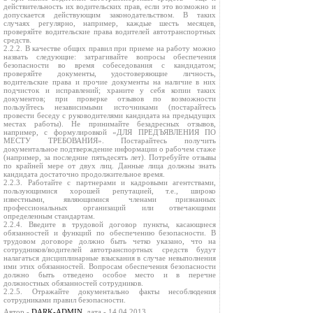
действительность их водительских прав, если это возможно и
допускается действующим законодательством. В таких
случаях регулярно, например, каждые шесть месяцев,
проверяйте водительские права водителей автотранспортных
средств.
2.2.2. В качестве общих правил при приеме на работу можно
назвать следующие: затрагивайте вопросы обеспечения
безопасности во время собеседования с кандидатом;
проверяйте документы, удостоверяющие личность,
водительские права и прочие документы на наличие в них
подчисток и исправлений; храните у себя копии таких
документов; при проверке отзывов по возможности
пользуйтесь независимыми источниками (постарайтесь
провести беседу с руководителями кандидата на предыдущих
местах работы). Не принимайте безадресных отзывов,
например, с формулировкой «ДЛЯ ПРЕДЪЯВЛЕНИЯ ПО
МЕСТУ ТРЕБОВАНИЯ». Постарайтесь получить
документальное подтверждение информации о рабочем стаже
(например, за последние пятьдесять лет). Потребуйте отзывы
по крайней мере от двух лиц. Данные лица должны знать
кандидата достаточно продолжительное время.
2.2.3. Работайте с партнерами и кадровыми агентствами,
пользующимися хорошей репутацией, т.е., широко
известными, являющимися членами признанных
профессиональных организаций или отвечающими
определенным стандартам.
2.2.4. Введите в трудовой договор пункты, касающиеся
обязанностей и функций по обеспечению безопасности. В
трудовом договоре должно быть четко указано, что на
сотрудников/водителей автотранспортных средств будут
налагаться дисциплинарные взыскания в случае невыполнения
ими этих обязанностей. Вопросам обеспечения безопасности
должно быть отведено особое место и в перечне
должностных обязанностей сотрудников.
2.2.5. Отражайте документально факты несоблюдения
сотрудниками правил безопасности.
Автор -
DARK-ADMIN
, дата - 14.04.2013