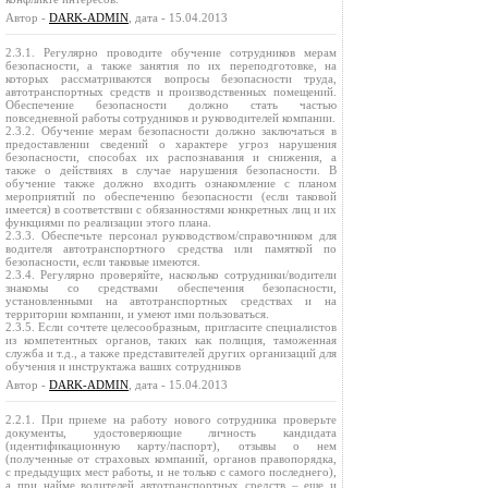
Автор -
DARK-ADMIN
, дата - 15.04.2013
2.3.1. Регулярно проводите обучение сотрудников мерам
безопасности, а также занятия по их переподготовке, на
которых рассматриваются вопросы безопасности труда,
автотранспортных средств и производственных помещений.
Обеспечение безопасности должно стать частью
повседневной работы сотрудников и руководителей компании.
2.3.2. Обучение мерам безопасности должно заключаться в
предоставлении сведений о характере угроз нарушения
безопасности, способах их распознавания и снижения, а
также о действиях в случае нарушения безопасности. В
обучение также должно входить ознакомление с планом
мероприятий по обеспечению безопасности (если таковой
имеется) в соответствии с обязанностями конкретных лиц и их
функциями по реализации этого плана.
2.3.3. Обеспечьте персонал руководством/справочником для
водителя автотранспортного средства или памяткой по
безопасности, если таковые имеются.
2.3.4. Регулярно проверяйте, насколько сотрудники/водители
знакомы со средствами обеспечения безопасности,
установленными на автотранспортных средствах и на
территории компании, и умеют ими пользоваться.
2.3.5. Если сочтете целесообразным, пригласите специалистов
из компетентных органов, таких как полиция, таможенная
служба и т.д., а также представителей других организаций для
обучения и инструктажа ваших сотрудников
Автор -
DARK-ADMIN
, дата - 15.04.2013
2.2.1. При приеме на работу нового сотрудника проверьте
документы, удостоверяющие личность кандидата
(идентификационную карту/паспорт), отзывы о нем
(полученные от страховых компаний, органов правопорядка,
с предыдущих мест работы, и не только с самого последнего),
а при найме водителей автотранспортных средств – еще и