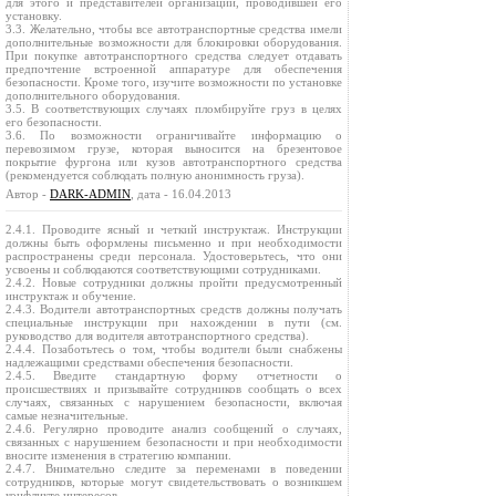
для этого и представителей организации, проводившей его
установку.
3.3. Желательно, чтобы все автотранспортные средства имели
дополнительные возможности для блокировки оборудования.
При покупке автотранспортного средства следует отдавать
предпочтение встроенной аппаратуре для обеспечения
безопасности. Кроме того, изучите возможности по установке
дополнительного оборудования.
3.5. В соответствующих случаях пломбируйте груз в целях
его безопасности.
3.6. По возможности ограничивайте информацию о
перевозимом грузе, которая выносится на брезентовое
покрытие фургона или кузов автотранспортного средства
(рекомендуется соблюдать полную анонимность груза).
Автор -
DARK-ADMIN
, дата - 16.04.2013
2.4.1. Проводите ясный и четкий инструктаж. Инструкции
должны быть оформлены письменно и при необходимости
распространены среди персонала. Удостоверьтесь, что они
усвоены и соблюдаются соответствующими сотрудниками.
2.4.2. Новые сотрудники должны пройти предусмотренный
инструктаж и обучение.
2.4.3. Водители автотранспортных средств должны получать
специальные инструкции при нахождении в пути (см.
руководство для водителя автотранспортного средства).
2.4.4. Позаботьтесь о том, чтобы водители были снабжены
надлежащими средствами обеспечения безопасности.
2.4.5. Введите стандартную форму отчетности о
происшествиях и призывайте сотрудников сообщать о всех
случаях, связанных с нарушением безопасности, включая
самые незначительные.
2.4.6. Регулярно проводите анализ сообщений о случаях,
связанных с нарушением безопасности и при необходимости
вносите изменения в стратегию компании.
2.4.7. Внимательно следите за переменами в поведении
сотрудников, которые могут свидетельствовать о возникшем
конфликте интересов.