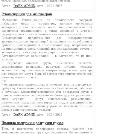
только надежные, пользующиеся доверием лица.
Автор -
DARK-ADMIN
, дата - 14.04.2013
Рекомендации для менеджеров
Настоящие Рекомендации по безопасности содержат
избранные меры и процедуры, которые менеджеры
автотранспортных компаний могли бы использовать для
укрепления традиционной, а также связанной с угрозой
террористических актов безопасности своих компаний.
Рекомендации предназначены для информирования
автотранспортных организаций и оказания им содействия в
принятии необходимых и обоснованных мер, направленных
на минимизацию риска хищений или использования грузов и
автотранспортных средств в террористических целях.
Автотранспортные организации – в частности, те из них,
которые:
• перевозят опасные грузы, химические вещества,
лекарственные препараты, продукты питания, легковые
автомобили и прочие товары, которые ввиду своего характера
или стоимости могут быть объектом террористического или
иного преступного акта,
или
• осуществляют деятельность в условиях или на маршрутах,
требующих повышенного внимания к безопасности, работают
с крупными клиентами/компаниями или доставляют грузы в
пункты назначения, подверженные более других различного
вида угрозам – могут использовать рекомендации,
изложенные ниже, или некоторые из них, в зависимости от
размеров компании, степени угрозы ее безопасности и ее
места в цепочке поставки товаров.
Автор -
DARK-ADMIN
, дата - 14.04.2013
Правила погрузки и разгрузки грузов
Типы и количество подвижного состава, нужного для
выполнения перевозок грузов,определяются Перевозчиком в