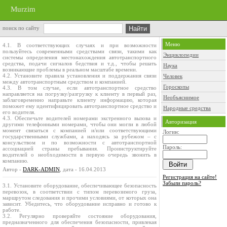
Murzim
поиск по сайту
Меню
4.1. В соответствующих случаях и при возможности
пользуйтесь современными средствами связи, такими как
Энциклопедии
системы определения местонахождения автотранспортного
средства, подачи сигналов бедствия и т.д., чтобы решать
Наука
возникающие проблемы в реальном масштабе времени.
4.2. Установите правила установления и поддержания связи
Человек
между автотранспортным средством и компанией.
Гороскопы
4.3. В том случае, если автотранспортное средство
направляется на погрузку/разгрузку к клиенту в первый раз,
Необъяснимое
заблаговременно направьте клиенту информацию, которая
поможет ему идентифицировать автотранспортное средство и
Народные средства
его водителя.
4.3. Обеспечьте водителей номерами экстренного вызова и
Авторизация
другими телефонными номерами, чтобы они могли в любой
момент связаться с компанией и/или соответствующими
Логин:
государственными службами, а находясь за рубежом – с
консульством и по возможности с автотранспортной
Пароль:
ассоциацией страны пребывания. Проинструктируйте
водителей о необходимости в первую очередь звонить в
компанию.
Автор -
DARK-ADMIN
, дата - 16.04.2013
Регистрация на сайте!
Забыли пароль?
3.1. Установите оборудование, обеспечивающее безопасность
перевозок, в соответствии с типом перевозимого груза,
маршрутом следования и прочими условиями, от которых она
зависит. Убедитесь, что оборудование исправно и готово к
работе.
3.2. Регулярно проверяйте состояние оборудования,
предназначенного для обеспечения безопасности, привлекая