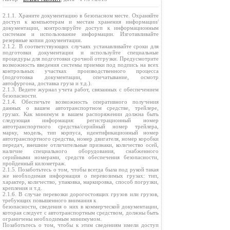
2.1.1. Храните документацию в безопасном месте. Охраняйте
доступ к компьютерам и местам хранения информации/
документации, контролируйте доступ к информационным
системам и использование информации. Изготавливайте
резервные копии документации.
2.1.2. В соответствующих случаях устанавливайте сроки для
подготовки документации и используйте специальные
процедуры для подготовки срочной отгрузки. Предусмотрите
возможность введения системы приемки под подпись на всех
контрольных участках производственного процесса
(подготовка документации, опечатывание, осмотр
автофургона, доставка груза и т.д.).
2.1.3. Ведите журнал учета работ, связанных с обеспечением
безопасности.
2.1.4. Обеспечьте возможность оперативного получения
данных о вашем автотранспортном средстве, трейлере,
грузах. Как минимум в вашем распоряжении должна быть
следующая информация: регистрационный номер
автотранспортного средства/серийный номер трейлера,
марку, модель, тип корпуса, идентификационный номер
автотранспортного средства, номер двигателя, номер коробки
передач, внешние отличительные признаки, количество осей,
наличие специального оборудования, снабженного
серийными номерами, средств обеспечения безопасности,
пройденный километраж.
2.1.5. Позаботьтесь о том, чтобы всегда была под рукой такая
же необходимая информация о перевозимых грузах: тип,
характер, количество, упаковка, маркировка, способ погрузки,
крепления и т.д.
2.1.6. В случае перевозки дорогостоящих грузов или грузов,
требующих повышенного внимания к
безопасности, сведения о них в коммерческой документации,
которая следует с автотранспортным средством, должны быть
ограничены необходимым минимумом.
Позаботьтесь о том, чтобы к этим сведениям имели доступ