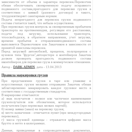
зависимости от объема и характера перевозок.Перевозчик
обязан обеспечивать своевременную подачу исправного
подвижного состава,пригодного для перевозки грузов в
соответствии с заявкой (разового договора) и такого,
чтоудовлетворяет санитарным нормам.
Подача непригодного для перевозок грузов подвижного
состава считается такой, что небыла осуществлена.
При перевозках грузов контроль за своевременным прибытием
транспорта на протяжениидня, регуляции его расстановки,
подачи под загрузку, использование транспорта,
чтоосвободился, в обратном направлении, учет загрузки,
времени прибытия и отправленияподвижного состава
выполняется Перевозчиком или Заказчиком в зависимости от
принятой имисхемы перевозок.
Перед загрузкой автомобилей, прицепов, полуприцепов с
кузовом типа "фургон",автоцистерн и контейнеров Заказчик
должен проверить пригодность подвижного состава
иконтейнеров для перевозки груза в коммерческом отношении.
Автор -
DARK-ADMIN
, дата - 13.04.2013
Правила маркировки грузов
При представлении грузов в таре или упаковке и
искусственных грузов мелкими отправками Заказчик обязан
заблаговременно замаркировать каждое грузовое место в
соответствии с государственным стандартом.
В маркировке отмечаются:
а) знак получателя - полное или частичное наименование
грузополучателя или обозначения, которое используется
получателем (при перевозках мелких партий);
б) номер заявки (заказ) на перевозку грузов;
в) место назначения - отмечается пункт (при междугородных
перевозках);
г) масса грузовой единицы - отражается цифрами масса
брутто и нетто в килограммах.
Данные, приведенные в сопроводительных документах,