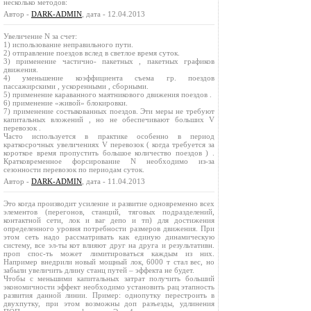
несколько методов:
Автор -
DARK-ADMIN
, дата - 12.04.2013
Увеличение N за счет:
1) использование неправильного пути.
2) отправление поездов вслед в светлое время суток.
3) применение частично- пакетных , пакетных графиков
движения.
4) уменьшение коэффициента съема гр. поездов
пассажирскими , ускоренными , сборными.
5) применение караванного маятникового движения поездов .
6) применение «живой» блокировки.
7) применение состыкованных поездов. Эти меры не требуют
капитальных вложений , но не обеспечивают больших V
перевозок .
Часто используется в практике особенно в период
краткосрочных увеличениях V перевозок ( когда требуется за
короткое время пропустить большое количество поездов ) .
Кратковременное форсирование N необходимо из-за
сезонности перевозок по периодам суток.
Автор -
DARK-ADMIN
, дата - 11.04.2013
Это когда производит усиление и развитие одновременно всех
элементов (перегонов, станций, тяговых подразделений,
контактной сети, лок и ваг депо и тп) для достижения
определенного уровня потребности размеров движения. При
этом сеть надо рассматривать как единую динамическую
систему, все эл-ты кот влияют друг на друга и результативн.
проп спос-ть может лимитироваться каждым из них.
Например внедрили новый мощный лок, 6000 т стал вес, но
забыли увеличить длину станц путей – эффекта не будет.
Чтобы с меньшими капитальных затрат получить больший
экономичности эффект необходимо установить рац этапность
развития данной линии. Пример: однопутку перестроить в
двухпутку, при этом возможны доп разъезды, удлинения