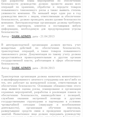
При разработке плана мероприятий по обеспечению
безопасности руководство должно провести анализ всех
операций по хранению, обработке и передаче товаров
повышенного таможенного риска а также выявить степень
уязвимости компании. По меньшей мере один раз в год
руководство вместе с лицом, ответственным за обеспечение
безопасности, должно проводить анализ уровня безопасности
компании. Автотранспортные организации должны требовать
от своих партнеров, клиентов и поставщиков любую
информацию, необходимую для предупреждения угрозы
безопасности.
Автор -
DARK-ADMIN
, дата - 21.04.2013
В автотранспортной организации должен вестись учет
конкретных действий по обеспечению безопасности,
транспортных операций, а также товаров повышенного
таможенного риска. Документация по такому учету должна
предоставляться правоохранительным и другим органам
государственной власти, работающим в сфере обеспечения
безопасности.
Автор -
DARK-ADMIN
, дата - 20.04.2013
Транспортная организация должна назначить компетентного
и квалифицированного штатного сотрудника или кого!либо из
тех, кто работает на контрактной основе, ответственным за
обеспечение безопасности. Основными обязанностями этого
лица являются оценка риска, планирование и организация
охранных мероприятий, разработка и реализация планов по
обеспечению безопасности, взаимодействие с полицией,
службами оказания экстренной помощи и другими
государственными структурами и партнерами в условиях
чрезвычайной ситуации (эвакуация и возобновление
деятельности), организация обучения персонала,
развертывание средств связи и проведение практических
занятий. Назначенное лицо должно передавать руководству