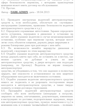
сфере безопасности перевозок, с которыми транспортная
компания может иметь договор на обслуживание.
7.6. Прочие.
Автор -
DARK-ADMIN
, дата - 18.04.2013
6.1. Проводите инструктаж водителей автотранспортных
средств и, если необходимо, обеспечьте их «путевыми»
инструкциями (памятками, правилами безопасности водителя
автотранспортного средства и т.д.).
6.2. Определите охраняемые автостоянки. Заранее определите
места остановок, перерывов в движении и остановки на
ночлег. Дайте указание водителю в случае незапланированной
остановки, особенно при перевозке грузов, которые могут
легко стать объектом хищения, держать двери закрытыми в
режиме блокировки даже при разговоре с кем-либо.
6.3. По возможности меняйте маршруты движения и
водителей, следующих по этим маршрутам.
6.4. Отдайте указание водителю автотранспортного средства
всегда держать ключи при себе, не оставлять их в местах, где
можно сделать их дубликат и узнать по ним
автотранспортное средство, к двери которого они подходят
(например, по брелоку). Водитель не вправе покидать
автотранспортное
средство, не убедившись в том, что оно надежно и полностью
закрыто, вне опасности и установленное на нем защитное
оборудование находится во включенном состоянии.
6.5. Отдайте указание водителю автотранспортного средства
никого не подвозить и не разрешать посторонним лицам
находится в автотранспортном средстве, а также твердо
помнить условия договора страхования.
6.6. Призывайте водителей автотранспортных средств
сообщать обо всем необычном (непорядки в погрузке,
закрытии на замки, опечатывании, документации, изменениях
в инструкциях по доставке, подозрительных задержках, лицах
или автотранспортных средствах, пунктах назначения и т.д.) в
компанию или, в условиях чрезвычайной ситуации, – полиции.