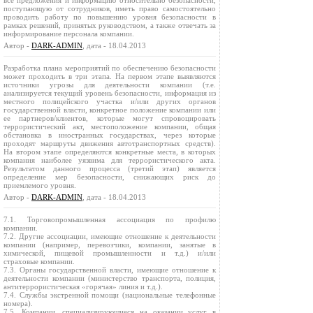
все предложения и информацию относительно безопасности,
поступающую от сотрудников, иметь право самостоятельно
проводить работу по повышению уровня безопасности в
рамках решений, принятых руководством, а также отвечать за
информирование персонала компании.
Автор -
DARK-ADMIN
, дата - 18.04.2013
Разработка плана мероприятий по обеспечению безопасности
может проходить в три этапа. На первом этапе выявляются
источники угрозы для деятельности компании (т.е.
анализируется текущий уровень безопасности, информация из
местного полицейского участка и/или других органов
государственной власти, конкретное положение компании или
ее партнеров/клиентов, которые могут спровоцировать
террористический акт, местоположение компании, общая
обстановка в иностранных государствах, через которые
проходят маршруты движения автотранспортных средств).
На втором этапе определяются конкретные места, в которых
компания наиболее уязвима для террористического акта.
Результатом данного процесса (третий этап) является
определение мер безопасности, снижающих риск до
приемлемого уровня.
Автор -
DARK-ADMIN
, дата - 18.04.2013
7.1. Торговопромышленная ассоциация по профилю
компании.
7.2. Другие ассоциации, имеющие отношение к деятельности
компании (например, перевозчики, компании, занятые в
химической, пищевой промышленности и т.д.) и/или
страховые компании.
7.3. Органы государственной власти, имеющие отношение к
деятельности компании (министерство транспорта, полиция,
антитеррористическая «горячая» линия и т.д.).
7.4. Службы экстренной помощи (национальные телефонные
номера).
7.5. Компании, специализирующиеся на оказании услуг в