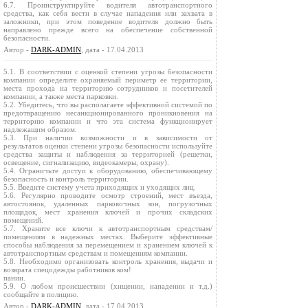
6.7. Проинструктируйте водителя автотранспортного
средства, как себя вести в случае нападения или захвата в
заложники, при этом поведение водителя должно быть
направлено прежде всего на обеспечение собственной
безопасности.
Автор -
DARK-ADMIN
, дата - 17.04.2013
5.1. В соответствии с оценкой степени угрозы безопасности
компании определите охраняемый периметр ее территории,
места прохода на территорию сотрудников и посетителей
компании, а также места парковки.
5.2. Убедитесь, что вы располагаете эффективной системой по
предотвращению несанкционированного проникновения на
территорию компании и что эта система функционирует
надлежащим образом.
5.3. При наличии возможности и в зависимости от
результатов оценки степени угрозы безопасности используйте
средства защиты и наблюдения за территорией (решетки,
освещение, сигнализацию, видеокамеры, охрану).
5.4. Ограничьте доступ к оборудованию, обеспечивающему
безопасность и контроль территории.
5.5. Введите систему учета приходящих и уходящих лиц.
5.6. Регулярно проводите осмотр строений, мест въезда,
автостоянок, удаленных парковочных зон, погрузочных
площадок, мест хранения ключей и прочих складских
помещений.
5.7. Храните все ключи к автотранспортным средствам/
помещениям в надежных местах. Выберите эффективные
способы наблюдения за перемещением и хранением ключей к
автотранспортным средствам и помещениям компании.
5.8. Необходимо организовать контроль хранения, выдачи и
возврата спецодежды работников ком!
пании.
5.9. О любом происшествии (хищении, нападении и т.д.)
сообщайте в полицию.
Автор -
DARK-ADMIN
, дата - 17.04.2013