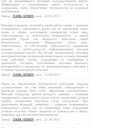
или не запрашивается органами государственной власти.
Информация о принимаемых мерах безопасности и
содержание плана обеспечения безопасности не подлежат
разглашению.
Автор -
DARK-ADMIN
, дата - 22.04.2013
Каждый сотрудник, который в своей работе связан с товарами
повышенного таможенного риска или их перевозкой, имеет
право и обязан докладывать руководству и/или лицу,
ответственному за обеспечение безопасности, о любой
возникшей угрозе или инциденте, нанесшим ущерб
безопасности компании. Руководство и/или лицо,
ответственное за обеспечение безопасности, принимает
решение о необходимости информирования органов
государственной власти. На случай чрезвычайной ситуации
автотранспортная организация может иметь соответствующий
план действий, группу сотрудников по управлению в
кризисной ситуации, собственный персонал быстрого
реагирования и процедуры по координированию действий в
условиях чрезвычайной ситуации.
Автор -
DARK-ADMIN
, дата - 21.04.2013
Меры по обеспечению безопасности (обучение, порядок
осуществления тех или иных операций, оборудование и
ресурсы) должны быть четко оформлены документально.
Каждый сотрудник, работа которого связанна с товарами
повышенного таможенного риска или их перевозкой, должен
пройти специальное обучение и/или инструктаж. При
выполнении функций, связанных с товарами повышенного
таможенного риска или их перевозкой, такие сотрудники
должны получать четкие сведения от руководства о мерах,
принятых для обеспечения безопасности.
Автор -
DARK-ADMIN
, дата - 21.04.2013