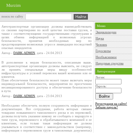
Murzim
поиск по сайту
Меню
Автотранспортные организации должны взаимодействовать
со своими партнерами по всей цепочке поставки грузов, а
Энциклопедии
также с соответствующими государственными структурами в
целях обмена информацией о возможных угрозах
Наука
безопасности, принятия необходимых мер по
предотвращению возможных угроз и ликвидации последствий
Человек
опасных инцидентов.
Гороскопы
Автор -
DARK-ADMIN
, дата - 24.04.2013
Необъяснимое
В дополнение к мерам безопасности, описанным выше,
Народные средства
автотранспортные организации должны выяснить, не следует
ли принять специальные меры ввиду особенностей
Авторизация
инфраструктуры и условий перевозок вашей компании или ее
клиентов.
Логин:
План обеспечения безопасности может также включать меры
индивидуальной безопасности, мероприятия по пресечению
Пароль:
несанкционированного доступа и обеспечению безопасности
в пути.
Автор -
DARK-ADMIN
, дата - 23.04.2013
Регистрация на сайте!
Необходимо обеспечить полную сохранность информации и
Забыли пароль?
документации. Все сотрудники, работа которых связана
товарами повышенного таможенного риска и их перевозкой,
должны получить указание никому не сообщать о маршруте и
типе груза, перевозимого и обрабатываемого компанией и ее
клиентами, если только такая информация не должна
указываться в соответствии с законодательством (например,
информация о перевозимом грузе в таможенных документах)