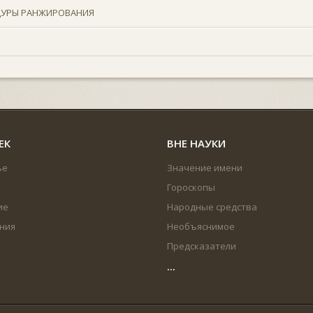
ДУРЫ РАНЖИРОВАНИЯ
ЕК
ВНЕ НАУКИ
ье
Значение имени
Гороскопы
ие
Народные средства
ния
Необъяснимое
Предсказатели
...