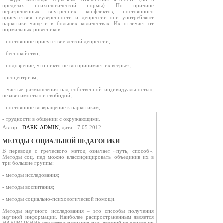
пределах психологической нормы). По причине
неразрешенных внутренних конфликтов, постоянного
присутствия неуверенности и депрессии они употребляют
наркотики чаще и в больших количествах. Их отличает от
нормальных ровесников:
- постоянное присутствие легкой депрессии;
- беспокойство;
- подозрение, что никто не воспринимает их всерьез;
- эгоцентризм;
- частые размышления над собственной индивидуальностью,
независимостью и свободой;
- постоянное возвращение к наркотикам;
- трудности в общении с окружающими.
Автор -
DARK-ADMIN
, дата - 7.05.2012
МЕТОДЫ СОЦИАЛЬНОЙ ПЕДАГОГИКИ
В переводе с греческого метод означает «путь, способ».
Методы соц. пед можно классифицировать, объединив их в
три большие группы:
- методы исследования;
- методы воспитания;
- методы социально-психологической помощи.
Методы научного исследования – это способы получения
научной информации. Наиболее распространенным является
НАБЛЮДЕНИЕ как метод познания пед. явлений на основе их