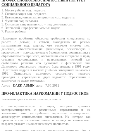
ПРОФЕССИОНАЛЬНО-ЛИЧНОСТНЫЙ ПОРТРЕТ
СОЦИАЛЬНОГО ПЕДАГОГА
1. Место работы соц. педагога.
2. Специализация соц. педагога.
3. Квалификационная характеристика соц. педагога.
4. Функции соц. педагога.
5. Основные направления соц – пед. деятельности.
6. Этический и профессиональный кодекс.
7. Режим работы.
Назревшие проблемы общества требовали специалиста по
работе с детьми, с семьей, молодежью по разным
направлениям пед. защиты, что означает систему пед.
действий, обеспечивающих физическую, психическую и
нравственно – психологическую безопасность воспитанника в
образовательном процессе, отстаивание его интересов и прав,
создание материальных и нравственных условий для
свободного развития его духовных и физических сил.
Должность социального педагога была введена в 1991 году.
Подготовка кадров в высших учебных заведениях началась в
1992. Официально должность социального педагога
проходит в учреждениях двух ведомств: образования и
комитетов по делам молодежи.
Автор -
DARK-ADMIN
, дата - 7.05.2012
ПРОФИЛАКТИКА НАРКОМАНИИ У ПОДРОСТКОВ
Различают два основных типа наркоманов:
- экспериментаторы – люди, которым нравится
экспериментировать с различными наркотиками и их
эффектами, они употребляют наркотики эпизодически,
анализируют испытываемые впечатления. Их интерес, как
правило после окончания школы и выхода из юношеского
возраста угасает и может исчезнуть полностью.
- люди, имеющие серьезные отклонения личности (но в