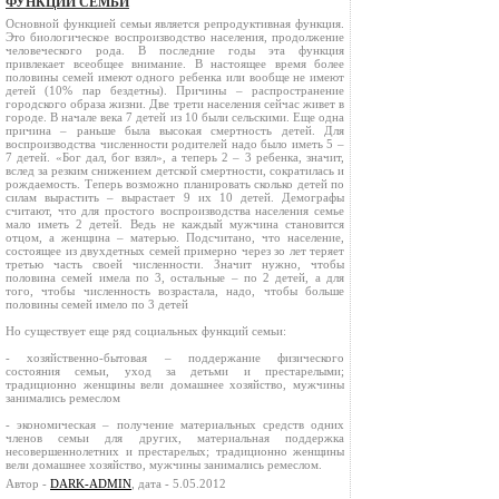
ФУНКЦИИ СЕМЬИ
Основной функцией семьи является репродуктивная функция.
Это биологическое воспроизводство населения, продолжение
человеческого рода. В последние годы эта функция
привлекает всеобщее внимание. В настоящее время более
половины семей имеют одного ребенка или вообще не имеют
детей (10% пар бездетны). Причины – распространение
городского образа жизни. Две трети населения сейчас живет в
городе. В начале века 7 детей из 10 были сельскими. Еще одна
причина – раньше была высокая смертность детей. Для
воспроизводства численности родителей надо было иметь 5 –
7 детей. «Бог дал, бог взял», а теперь 2 – 3 ребенка, значит,
вслед за резким снижением детской смертности, сократилась и
рождаемость. Теперь возможно планировать сколько детей по
силам вырастить – вырастает 9 их 10 детей. Демографы
считают, что для простого воспроизводства населения семье
мало иметь 2 детей. Ведь не каждый мужчина становится
отцом, а женщина – матерью. Подсчитано, что население,
состоящее из двухдетных семей примерно через зо лет теряет
третью часть своей численности. Значит нужно, чтобы
половина семей имела по 3, остальные – по 2 детей, а для
того, чтобы численность возрастала, надо, чтобы больше
половины семей имело по 3 детей
Но существует еще ряд социальных функций семьи:
- хозяйственно-бытовая – поддержание физического
состояния семьи, уход за детьми и престарелыми;
традиционно женщины вели домашнее хозяйство, мужчины
занимались ремеслом
- экономическая – получение материальных средств одних
членов семьи для других, материальная поддержка
несовершеннолетних и престарелых; традиционно женщины
вели домашнее хозяйство, мужчины занимались ремеслом.
Автор -
DARK-ADMIN
, дата - 5.05.2012