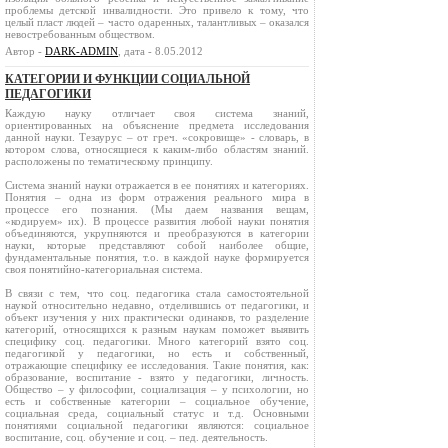
проблемы детской инвалидности. Это привело к тому, что
целый пласт людей – часто одаренных, талантливых – оказался
невостребованным обществом.
Автор -
DARK-ADMIN
, дата - 8.05.2012
КАТЕГОРИИ И ФУНКЦИИ СОЦИАЛЬНОЙ
ПЕДАГОГИКИ
Каждую науку отличает своя система знаний,
ориентированных на объяснение предмета исследования
данной науки. Тезаурус – от греч. «сокровище» - словарь, в
котором слова, относящиеся к каким-либо областям знаний.
расположены по тематическому принципу.
Система знаний науки отражается в ее понятиях и категориях.
Понятия – одна из форм отражения реального мира в
процессе его познания. (Мы даем названия вещам,
«кодируем» их). В процессе развития любой науки понятия
объединяются, укрупняются и преобразуются в категории
науки, которые представляют собой наиболее общие,
фундаментальные понятия, т.о. в каждой науке формируется
своя понятийно-категориальная система.
В связи с тем, что соц. педагогика стала самостоятельной
наукой относительно недавно, отделившись от педагогики, и
объект изучения у них практически одинаков, то разделение
категорий, относящихся к разным наукам поможет выявить
специфику соц. педагогики. Много категорий взято соц.
педагогикой у педагогики, но есть и собственный,
отражающие специфику ее исследования. Такие понятия, как:
образование, воспитание - взято у педагогики, личность.
Общество – у философии, социализация – у психологии, но
есть и собственные категории – социальное обучение,
социальная среда, социальный статус и т.д. Основными
понятиями социальной педагогики являются: социальное
воспитание, соц. обучение и соц. – пед. деятельность.