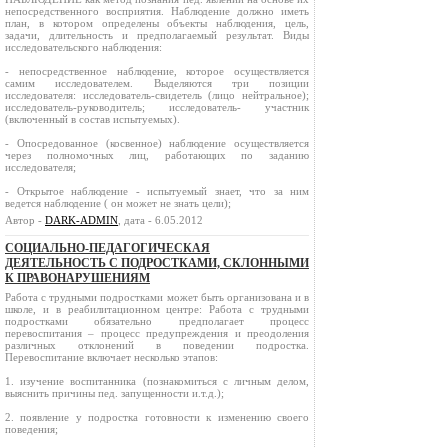
непосредственного восприятия. Наблюдение должно иметь
план, в котором определены объекты наблюдения, цель,
задачи, длительность и предполагаемый результат. Виды
исследовательского наблюдения:
- непосредственное наблюдение, которое осуществляется
самим исследователем. Выделяются три позиции
исследователя: исследователь-свидетель (лицо нейтральное);
исследователь-руководитель; исследователь- участник
(включенный в состав испытуемых).
- Опосредованное (косвенное) наблюдение осуществляется
через полномочных лиц, работающих по заданию
исследователя;
- Открытое наблюдение - испытуемый знает, что за ним
ведется наблюдение ( он может не знать цели);
Автор -
DARK-ADMIN
, дата - 6.05.2012
СОЦИАЛЬНО-ПЕДАГОГИЧЕСКАЯ
ДЕЯТЕЛЬНОСТЬ С ПОДРОСТКАМИ, СКЛОННЫМИ
К ПРАВОНАРУШЕНИЯМ
Работа с трудными подростками может быть организована и в
школе, и в реабилитационном центре: Работа с трудными
подростками обязательно предполагает процесс
перевоспитания – процесс предупреждения и преодоления
различных отклонений в поведении подростка.
Перевоспитание включает несколько этапов:
1. изучение воспитанника (познакомиться с личным делом,
выяснить причины пед. запущенности и.т.д.);
2. появление у подростка готовности к изменению своего
поведения;