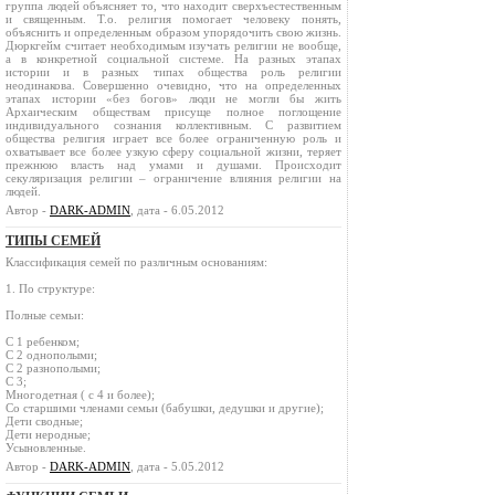
группа людей объясняет то, что находит сверхъестественным
и священным. Т.о. религия помогает человеку понять,
объяснить и определенным образом упорядочить свою жизнь.
Дюркгейм считает необходимым изучать религии не вообще,
а в конкретной социальной системе. На разных этапах
истории и в разных типах общества роль религии
неодинакова. Совершенно очевидно, что на определенных
этапах истории «без богов» люди не могли бы жить
Архаическим обществам присуще полное поглощение
индивидуального сознания коллективным. С развитием
общества религия играет все более ограниченную роль и
охватывает все более узкую сферу социальной жизни, теряет
прежнюю власть над умами и душами. Происходит
секуляризация религии – ограничение влияния религии на
людей.
Автор -
DARK-ADMIN
, дата - 6.05.2012
ТИПЫ СЕМЕЙ
Классификация семей по различным основаниям:
1. По структуре:
Полные семьи:
С 1 ребенком;
С 2 однополыми;
С 2 разнополыми;
С 3;
Многодетная ( с 4 и более);
Со старшими членами семьи (бабушки, дедушки и другие);
Дети сводные;
Дети неродные;
Усыновленные.
Автор -
DARK-ADMIN
, дата - 5.05.2012