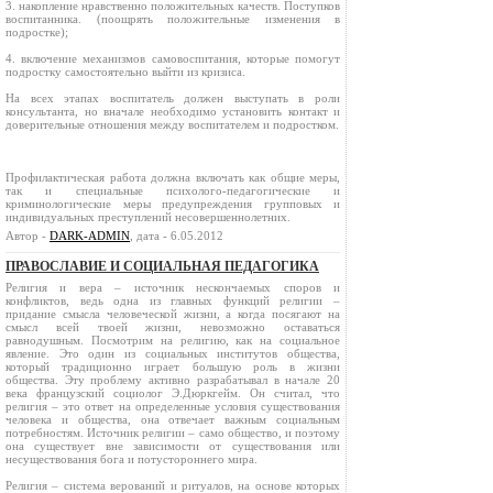
3. накопление нравственно положительных качеств. Поступков
воспитанника. (поощрять положительные изменения в
подростке);
4. включение механизмов самовоспитания, которые помогут
подростку самостоятельно выйти из кризиса.
На всех этапах воспитатель должен выступать в роли
консультанта, но вначале необходимо установить контакт и
доверительные отношения между воспитателем и подростком.
Профилактическая работа должна включать как общие меры,
так и специальные психолого-педагогические и
криминологические меры предупреждения групповых и
индивидуальных преступлений несовершеннолетних.
Автор -
DARK-ADMIN
, дата - 6.05.2012
ПРАВОСЛАВИЕ И СОЦИАЛЬНАЯ ПЕДАГОГИКА
Религия и вера – источник нескончаемых споров и
конфликтов, ведь одна из главных функций религии –
придание смысла человеческой жизни, а когда посягают на
смысл всей твоей жизни, невозможно оставаться
равнодушным. Посмотрим на религию, как на социальное
явление. Это один из социальных институтов общества,
который традиционно играет большую роль в жизни
общества. Эту проблему активно разрабатывал в начале 20
века французский социолог Э.Дюркгейм. Он считал, что
религия – это ответ на определенные условия существования
человека и общества, она отвечает важным социальным
потребностям. Источник религии – само общество, и поэтому
она существует вне зависимости от существования или
несуществования бога и потустороннего мира.
Религия – система верований и ритуалов, на основе которых