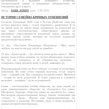
проживанием и ведением домашнего хозяйства,
эмоциональной связью и взаимными обязанностями по
отношению друг к другу.
Автор -
DARK-ADMIN
, дата - 5.05.2012
ИСТОРИЯ СЕМЕЙНО-БРАЧНЫХ ОТНОШЕНИЙ
Согласно Уложению 1649 года в России убийство сына или
дочери каралось лишь 1 годом тюремного заключения. В то
же время дети не имели права жаловаться на родителей ни
при каких обстоятельствах, общественное мнение не
признавало ответственности родителей перед детьми, но
жестоко карало детей, которые не почитали родителей
(родительское проклятие).
12 век. «Поучение Владимира Мономаха» «Жен своих
любите, но власти им над собой не давайте».
16 век. «Домострой». «Да убоится жена мужа своего». Жену
можно было побить ремнем, но потом обязательно пожалеть.
Но тут же говорится и об обязанностях мужчины –
содержать семья, кормить жену и детей, защищать их.
Патриархальная семья на Руси обычно состояла из нескольких
поколений. Во главе стоял старший мужчина, после смерти
отца – старший сын. Все слушались беспрекословно. Жениться
– только по воле родителей. В семье уважался в основном
мужчина – женщине – роль подчиненной.
Семья – неотъемлемая ячейка общества, ни одна нация, ни
одно цивилизованное общество не обходилось без семьи.
Обозримое будущее общества также не мыслится без семьи.
Рассмотрим взаимоотношения между такими понятиями как
«семья» и «брак». Иногда они взаимозаменяемые, но
существуют и различия. Во-первых, брак и семья возникли в
разные исторические периоды.