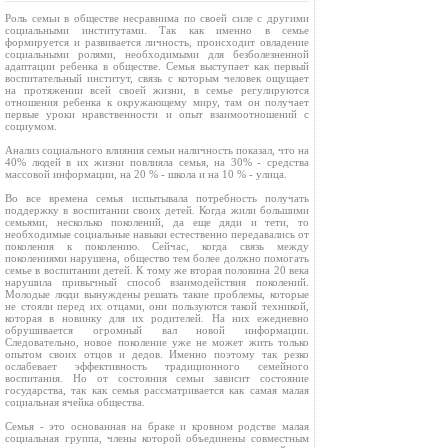
Роль семьи в обществе несравнима по своей силе с другими
социальными институтами. Так как именно в семье
формируется и развивается личность, происходит овладение
социальными ролями, необходимыми для безболезненной
адаптации ребенка в обществе. Семья выступает как первый
воспитательный институт, связь с которым человек ощущает
на протяжении всей своей жизни, в семье регулируются
отношения ребенка к окружающему миру, там он получает
первые уроки нравственности и опыт взаимоотношений с
социумом.
Анализ социального влияния семьи наличность показал, что на
40% людей в их жизни повлияла семья, на 30% - средства
массовой информации, на 20 % - школа и на 10 % - улица.
Во все времена семья испытывала потребность получать
поддержку в воспитании своих детей. Когда жили большими
семьями, несколько поколений, да еще дяди и тети, то
необходимые социальные навыки естественно передавались от
поколения к поколению. Сейчас, когда связь между
поколениями нарушена, общество тем более должно помогать
семье в воспитании детей. К тому же вторая половина 20 века
нарушила привычный способ взаимодействия поколений.
Молодые люди вынуждены решать такие проблемы, которые
не стояли перед их отцами, они пользуются такой техникой,
которая в новинку для их родителей. На них ежедневно
обрушивается огромный вал новой информации.
Следовательно, новое поколение уже не может жить только
опытом своих отцов и дедов. Именно поэтому так резко
ослабевает эффективность традиционного семейного
воспитания. Но от состояния семьи зависит состояние
государства, так как семья рассматривается как самая малая
социальная ячейка общества.
Семья - это основанная на браке и кровном родстве малая
социальная группа, члены которой объединены совместным