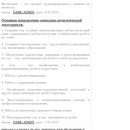
Воспитание – это процесс целенаправленного влияния на
личность.
Автор -
DARK-ADMIN
, дата - 8.05.2012
Основные направления социально-педагогической
деятельности.
1. Создание соц. условий, компенсирующих неблагополучный
опыт социализации и неблагополучные условия жизни детей и
их семей;
2. Создание благоприятных соц.- пед.условий в учреждениях
соц. воспитания и образования;
3. Обеспечение диагностики, коррекции и консультирования
по соц. – пед. проблематике для детей и семей группы риска;
4. Соц. – пед. профилактика и реабилитация
дезадаптированных детей и подростков;
5. Работа с детьми-инвалидами;
6. Работа с одаренными детьми;
7. Организация спортивно-оздоровительной, досуговой и
других видов деятельности детей и взрослых;
8. Консультирование и специализированная помощь в
профессиональном определении;
9. Работа по пропаганде здорового образа жизни;
10. Предупреждение соц. и пед. запущенности детей;
Автор -
DARK-ADMIN
, дата - 7.05.2012