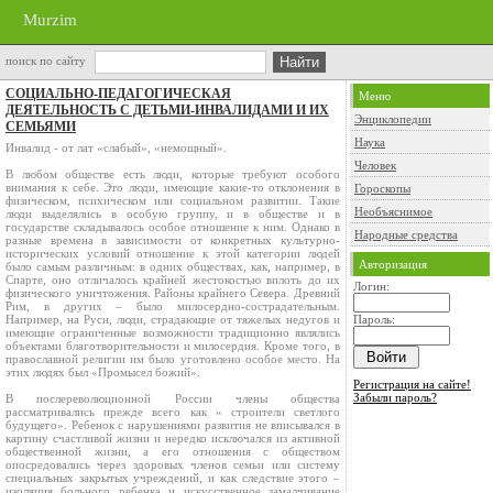
Murzim
поиск по сайту
СОЦИАЛЬНО-ПЕДАГОГИЧЕСКАЯ
Меню
ДЕЯТЕЛЬНОСТЬ С ДЕТЬМИ-ИНВАЛИДАМИ И ИХ
Энциклопедии
СЕМЬЯМИ
Наука
Инвалид - от лат «слабый», «немощный».
Человек
В любом обществе есть люди, которые требуют особого
внимания к себе. Это люди, имеющие какие-то отклонения в
Гороскопы
физическом, психическом или социальном развитии. Такие
Необъяснимое
люди выделялись в особую группу, и в обществе и в
государстве складывалось особое отношение к ним. Однако в
Народные средства
разные времена в зависимости от конкретных культурно-
исторических условий отношение к этой категории людей
Авторизация
было самым различным: в одних обществах, как, например, в
Спарте, оно отличалось крайней жестокостью вплоть до их
Логин:
физического уничтожения. Районы крайнего Севера. Древний
Рим, в других – было милосердно-сострадательным.
Например, на Руси, люди, страдающие от тяжелых недугов и
Пароль:
имеющие ограниченные возможности традиционно являлись
объектами благотворительности и милосердия. Кроме того, в
православной религии им было уготовлено особое место. На
этих людях был «Промысел божий».
Регистрация на сайте!
Забыли пароль?
В послереволюционной России члены общества
рассматривались прежде всего как « строители светлого
будущего». Ребенок с нарушениями развития не вписывался в
картину счастливой жизни и нередко исключался из активной
общественной жизни, а его отношения с обществом
опосредовались через здоровых членов семьи или систему
специальных закрытых учреждений, и как следствие этого –
изоляция больного ребенка и искусственное замалчивание