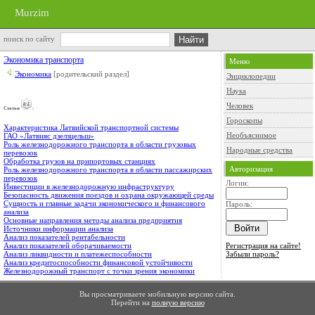
Murzim
поиск по сайту
Экономика транспорта
Меню
Экономика
[родительский раздел]
Энциклопедии
Наука
Человек
Cтатьи
:
Гороскопы
Характеристика Латвийской транспортной системы
Необъяснимое
ГАО «Латвияс дзелзцельш»
Роль железнодорожного транспорта в области грузовых
Народные средства
перевозок
Обработка грузов на припортовых станциях
Авторизация
Роль железнодорожного транспорта в области пассажирских
перевозок
Логин:
Инвестиции в железнодорожную инфраструктуру
Безопасность движения поездов и охрана окружающей среды
Сущность и главные задачи экономического и финансового
Пароль:
анализа
Основные направления методы анализа предприятия
Источники информации анализа
Анализ показателей рентабельности
Регистрация на сайте!
Анализ показателей оборачиваемости
Забыли пароль?
Анализ ликвидности и платежеспособности
Анализ кредитоспособности финансовой устойчивости
Железнодорожный транспорт с точки зрения экономики
Вы просматриваете мобильную версию сайта.
Перейти на
полную версию