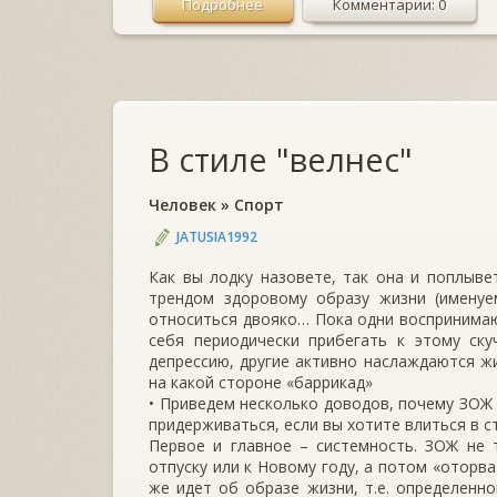
Подробнее
Комментарии: 0
В стиле "велнес"
Человек
»
Спорт
JATUSIA1992
Как вы лодку назовете, так она и поплыве
трендом здоровому образу жизни (именуе
относиться двояко… Пока одни воспринимаю
себя периодически прибегать к этому ск
депрессию, другие активно наслаждаются жи
на какой стороне «баррикад»
• Приведем несколько доводов, почему ЗОЖ 
придерживаться, если вы хотите влиться в 
Первое и главное – системность. ЗОЖ не т
отпуску или к Новому году, а потом «оторва
же идет об образе жизни, т.е. определенн