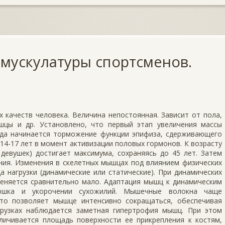
 мускулатуры спортсменов.
 качеств человека. Величина непостоянная. Зависит от пола,
шцы и др. Установлено, что первый этап увеличения массы
огда начинается торможение функции эпифиза, сдерживающего
14-17 лет в момент активизации половых гормонов. К возрасту
 девушек) достигает максимума, сохраняясь до 45 лет. Затем
ния. Изменения в скелетных мышцах под влиянием физических
да нагрузки (динамические или статические). При динамических
меняется сравнительно мало. Адаптация мышц к динамическим
рюшка и укорочении сухожилий. Мышечные волокна чаще
то позволяет мышце интенсивно сокращаться, обеспечивая
грузках наблюдается заметная гипертрофия мышц. При этом
личивается площадь поверхности ее прикрепления к костям,