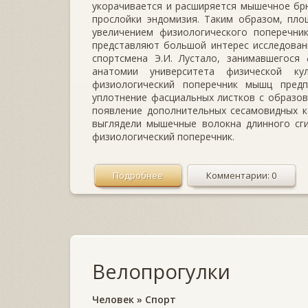
укорачивается и расширяется мышечное бр
прослойки эндомизия. Таким образом, пло
увеличением физиологического поперечни
представляют большой интерес исследован
спортсмена Э.И. Лустало, занимавшегос
анатомии университета физической ку
физиологический поперечник мышц пред
уплотнение фасциальных листков с образо
появление дополнительных сесамовидных к
выглядели мышечные волокна длинного сги
физиологический поперечник.
Подробнее
Комментарии: 0
Велопрогулки
Человек
»
Спорт