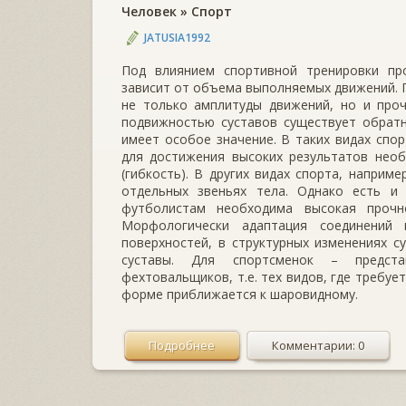
Человек
»
Спорт
JATUSIA1992
Под влиянием спортивной тренировки про
зависит от объема выполняемых движений. П
не только амплитуды движений, но и проч
подвижностью суставов существует обратн
имеет особое значение. В таких видах спор
для достижения высоких результатов необ
(гибкость). В других видах спорта, наприм
отдельных звеньях тела. Однако есть и 
футболистам необходима высокая прочно
Морфологически адаптация соединений
поверхностей, в структурных изменениях с
суставы. Для спортсменок – представ
фехтовальщиков, т.е. тех видов, где требуе
форме приближается к шаровидному.
Подробнее
Комментарии: 0