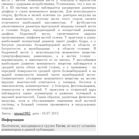
кисти с мячом. Изменения кисти у боксеров и каратистов
связаны с ударными воздействиями. Установлено, что у них во
II и III пястных костях наблюдается расширение диаметра
диафиза и слоев компактного вещества. Для велосипедного
спорта, футбола и легкой атлетики ха- рактерна нагрузка на
нижние конечности, поэтому кости этого отдела скелета
отличаются наибольшей массивностью. У футболистов
увеличиваются диаметры вертлужной впадины тазовой кости
и головки бедра, переднезадний и поперечный размеры
диафиза бедренной кости, увеличивается ширина
проксимальных эпифизов костей голени. У прыгунов в длину
наибольший поперечный диаметр имеет диафиз бедра, а у
бегунов увеличена большеберцовой кости в области ее
бугристости и малоберцовая - в области головки. В
бедренной кости у велосипедистов компактное вещество
гипертрофировано равномерно, а в костях голени –
неравномерно, в зависимости от их амплуа. У шоссейников
наибольшее развитие компактного вещества наблюдается в
средней трети обеих костей голени, а у трековиков - на
передней поверхности средней трети большеберцовой и на
задней поверхности нижней трети малоберцовой кости.
Симметричное утолщение компактного вещества на костях
верхних конечностей отмечается у пловцов, бегунов и
тяжелоатлетов, асимметричное - у боксеров, фехтовальщиков,
теннисистов и метателей. У прыгунов и толкателей ядра
наблюдается также асимметрия в развитии толчковой и
маховой конечностей. Таким образом, различные физические
нагрузки, хотя и обусловливают изменения всей костной
системы, в большей степени проявляются в нагружаемых
отделах.
Автор -
jatusia1992
, дата - 16.07.2015
Информация
Посетители, находящиеся в группе
Гости
, не могут оставлять
комментарии к данной публикации.