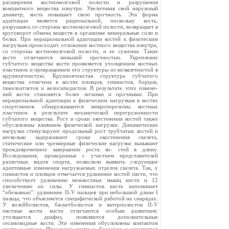
расширения костномозговой полости и разрушения
компактного вещества изнутри. Увеличивая свой наружный
диаметр, кость повышает свою прочность. Эта форма
адаптации является рациональной, поскольку кость,
разрушаясь со стороны костномозговой полости, возвращает в
круговорот обмена веществ в организме минеральные соли и
белки. При нерациональной адаптации костей к физическим
нагрузкам происходит отложение костного вещества изнутри,
со стороны костномозговой полости, и ее сужение. Такие
кости отличаются меньшей прочностью. Укрепление
губчатого вещества кости проявляется утолщением костных
пластинок и превращением его структуры из мелкоячеистой в
крупноячеистую. Крупноячеистая структура губчатого
вещества отмечена в костях пловцов, гимнастов, борцов,
тяжелоатлетов и велосипедистов. В результате этих измене-
ний кости становятся более легкими и прочными. При
нерациональной адаптации к физическим нагрузкам в костях
спортсменов обнаруживаются микропереломы костных
пластинок в результате механической перегруженности
губчатого вещества. Рост и сроки окостенения костей также
обусловлены влиянием физической нагрузки. Динамические
нагрузки стимулируют продольный рост трубчатых костей и
несколько задерживают сроки окостенения скелета,
статические или чрезмерные физические нагрузки вызывают
преждевременное завершение роста ко- стей в длину.
Исследования, проведенные с участием представителей
различных видов спорта, позволили выявить следующие
адаптивные изменения нагружаемых отделов скелета. Так, у
гимнастов и пловцов отмечается удлинение костей пясти, что
способствует удлинению межкостных мышц кисти и 12
увеличению их силы. У гимнастов кисть напоминает
“обезьянью”: удлинение II-V пальцев при небольшой длине I
пальца, что объясняется специфической работой на снарядах.
У волейболистов, баскетболистов и ватерполистов II-V
пястные кости кисти отличаются особым развитием:
утолщается диафиз, появляются дополнительные
сесамовидные кости. Эти изменения обусловлены контактом