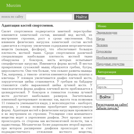
Murzim
поиск по сайту
Адаптация костей спортсменов.
Меню
Скелет спортсменов подвергается заметной перестройке:
Энциклопедии
изменяется химический состав, внешний вид костей, их
внутреннее строение, рост и сроки окостенения. Под
Наука
влиянием физических нагрузок химический состав костей
Человек
сдвигается в сторону увеличения содержания неорганических
веществ (кальция, фосфора), что обеспечивает большую
Гороскопы
плотность костной ткани. Среди спортсменов различной
специализации наибольшая плотность костной ткани
Необъяснимое
обнаружена у боксеров, кисть которых испытывает
специфические нагрузки. Изменяется форма костей. В местах
Народные средства
прикрепления сухожилий мышц образуются гребни, бугры,
шероховатости. Они тем больше, чем сильнее развиты мышцы.
Авторизация
Так, например, у тяжело- атлетов изменяется формы лопатки и
ключицы. У пловцов увеличивается диафиз плечевой кости,
Логин:
хирургическая шейка сглаживается. У гребцов на байдарке
становится слабо выраженной шейка лучевой кости. У
Пароль:
тяжелоатлетов форма диафиза плечевой кости приближается к
цилиндрической. У боксеров и гимнастов головка лучевой
кости достигает наибольших размеров. Значительных
изменений претерпевают позвонки: так, высота тела позвонков
11 гимнаста уменьшается кзади, у велосипедистов - наоборот,
Регистрация на сайте!
кпереди, у пловца позвонки приобретают прямоугольную
Забыли пароль?
форму. Адаптация костей к физическим нагрузкам проявляется
и во внутреннем их строении. Утолщение слоя компактного
вещества ведет к укреплению диафиза. Этот процесс может
происходить со стороны как костномозговой полости, так и
надкостницы. Механически более рационален второй вариант,
при котором расширение диафизов происходит за счет
поднадкостничного отложения костного вещества,