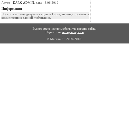
Автор -
DARK-ADMIN
, дата - 3.06.2012
Информация
Посетители, находящиеся в группе
Гости
, не могут оставлять
комментарии к данной публикации.
Вы просматриваете мобильную версию сайта.
Перейти на
полную версию
© Murzim.Ru 2009-2015.