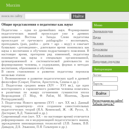
Murzim
поиск по сайту
Общие представления о педагогике как науке
Меню
Педагогика – одна из древнейших наук. Формирование
Энциклопедии
педагогических знаний происходит уже в древних
цивилизациях Востока и Запада. Слово педагогика
Наука
происходит от греческого paidagogike – воспитывать,
Человек
преподавать (pais, paidos – дитя + ago – веду) и означает
буквально «детоведение», длительное время понималась как
Гороскопы
наука о воспитании и обучении подрастающего поколения. В
настоящее время, претерпев ряд изменений, педагогика
Необъяснимое
понимается как наука о специально организованной,
целенаправленной и систематической деятельности по
Народные средства
формированию человека, о содержании, формах и методах
воспитания, образования и обучения.
Авторизация
В своем становлении и развитии педагогика пережила
несколько этапов:
Логин:
1. Возникновение и развитие педагогических идей в древней
философии (Сократ, Платон, Аристотель, Сенека и др.).
Пароль:
2. Педагогика средних веков (XIV – XVI вв.), где идеи
всестороннего и гармоничного развития человека излагались
в различных по жанру сочинениях гуманистов эпохи
Возрождения (Т. Мор, Ф. Рабле, М. Монтень, Эразм
Роттердамский).
Регистрация на сайте!
3. Педагогика Нового времени (XVI – нач. XX вв.). Данный
Забыли пароль?
период характеризу- ется созданием самостоятельных
педагогических теорий (Я.А. Коменский, Ж. –Ж. Руссо, А.
Дистервег, К.Д. Ушинский и др.).
Современный этап (нач. XX – по настоящее время) отличается
реформировани- ем и модернизацией педагогического знания,
зарождением инновационных технологий (Л.В. Занков, В.В.
Давыдов, Д.Б. Эльконин, П.Я. Гальперин и др.).