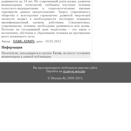
развивается до 24 лет. Но современный ритм жизни, развитие
компьютерных технологий, глубинное изучение человека
психолого-медицинскими и социологическими науками
опровергли данное предположение. Запрос современного
общества о всесторонне гармонично развитой творческой
личности подвел к необходимости постоянно повышать
квалификационный уровень работника. Следовательно,
современному человеку необходимо развиваться всю жизнь.
Поэтому на сегодняшний день педагогика – это наука о
воспитании, обучении и образовании человека на протяжении
всего жизненного пути.
Автор -
DARK-ADMIN
, дата - 10.05.2012
Информация
Посетители, находящиеся в группе
Гости
, не могут оставлять
комментарии к данной публикации.
Вы просматриваете мобильную версию сайта.
Перейти на
полную версию
© Murzim.Ru 2009-2015.