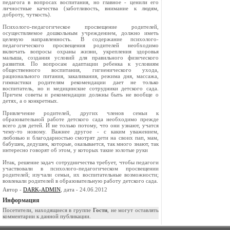
педагога в вопросах воспитания, но главное - ценили его
личностные качества (заботливость, внимание к людям,
доброту, чуткость).
Психолого-педагогическое просвещение родителей,
осуществляемое дошкольным учреждением, должно иметь
целевую направленность. В содержание психолого-
педагогического просвещения родителей необходимо
включать вопросы охраны жизни, укрепления здоровья
малыша, создания условий для правильного физического
развития. По вопросам адаптации ребенка к условиям
общественного воспитания, гигиенического ухода,
рационального питания, закаливания, режима дня, массажа,
гимнастики родителям рекомендации дает не только
воспитатель, но и медицинские сотрудники детского сада.
Причем советы и рекомендации должны быть не вообще о
детях, а о конкретных.
Привлечение родителей, других членов семьи к
образовательной работе детского сада необходимо прежде
всего для детей. И не только потому, что они узнают, учатся
чему-то новому. Важнее другое - с каким уважением,
любовью и благодарностью смотрят дети на своих пап, мам,
бабушек, дедушек, которые, оказывается, так много знают, так
интересно говорят об этом, у которых такие золотые руки
Итак, решение задач сотрудничества требует, чтобы педагоги
участвовали в психолого-педагогическом просвещении
родителей; изучали семьи, их воспитательные возможности;
вовлекали родителей в образовательную работу детского сада.
Автор -
DARK-ADMIN
, дата - 24.06.2012
Информация
Посетители, находящиеся в группе
Гости
, не могут оставлять
комментарии к данной публикации.