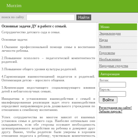
Murzim
поиск по сайту
Основные задачи ДУ в работе с семьей.
Меню
Сотрудничество детского сада и семьи.
Энциклопедии
Основные задачи:
Наука
Человек
1.Оказание профессиональной помощи семье в воспитании
личности ребенка.
Гороскопы
2.Повышение психолого – педагогической компетентности
Необъяснимое
родителей.
Народные средства
3.Повышение общего уровня культуры родителей.
Авторизация
4.Гармонизация взаимоотношений педагогов и родителей.
Оптимизация детско – взрослого общения.
Логин:
5.Компенсация недостающего социализирующего влияния
Пароль:
детей в неблагополучных семьях.
Инициатива в установлении взаимодействия с семьей и
квалифицированная реализация задач этого взаимодействия
определяют направляющую роль дошкольного учреждения по
Регистрация на сайте!
отношению к семейному воспитанию.
Забыли пароль?
Успех сотрудничества во многом зависит от взаимных
установок семьи и детского сада. Наиболее оптимально они
складываются, если обе стороны осознают необходимость
целенаправленного воздействия на ребенка и доверяют друг
другу. Важно, чтобы родители были уверены в хорошем
отношении педагога к ребенку; чувствовали компетентность