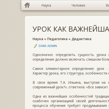
Наука
Человек
В
УРОК КАК ВАЖНЕЙШ
Наука
»
Педагогика
»
Дидактика
DARK-ADMIN
Однозначно определить сущность урока 
определение должно включать слишком бол
Самое элементарное определение: урок 
Характер урока, его структура, особенност
В свое время Т.А. Ильина, выступая на 
современный урок?», ответила: «Все зависит 
Одна из важнейших особенностей традицио
озабочен организацией своей деятельнос
процесса обучения требует продумывания 