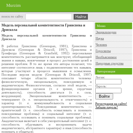
Murzim
поиск по сайту
Модель персональной компетентности Гринспена и
Меню
Дрискола
Энциклопедии
Модель персональной компетентности Гринспена и
Наука
Дрискола
Человек
В работах Гринспена (Greenspan, 1981), Гринспена и
Дрискола (Greenspan & Driscoll, 1997), Гринспена и
Гороскопы
Грэнфилда (Greenspan & Granfield, 1992) персональная
компетентность рассматривается как конструкт, обобщающий
Необъяснимое
знания и навыки, вовлеченные в процесс достижения целей и
Народные средства
решения проблем. В то же время эти авторы полагают, что
интеллект соотносится лишь с подкомпонентами тех навыков,
которые участвуют в процессе мышления и осмысления.
Авторизация
Последняя версия модели (Greenspan & Driscoll, 1997)
Логин:
описывает четыре области компетентности человека:
физиологическую, эмоциональную, повседневную и
академическую. Физиологическая, согласно этой модели, —
Пароль:
функционирование органов (т. е зрение, сердечная
деятельность), способность двигаться (т. е. сила,
координация). Эмоциональная компетентность —
темперамент (т. е. эмоциональность и отвлеченность) и
характер (т. е. коммуникабельность и социальная
Регистрация на сайте!
ориентированность). Повседневная компетентность —
Забыли пароль?
практический (т. е. способность осмысливать и понимать
повседневные проблемы) и социальный интеллект (т. е.
способность осознавать и понимать социальные проблемы).
Академическая включает в себя умозрительный интеллект (т. е.
способность обдумывать и воспринимать задачи
академического, абстрактного характера) и язык (способность
понимать и общаться).