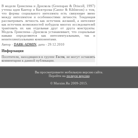
В модели Гринспена и Дрискола (Greenspan & Driscoll, 1997)
учтена идея Кантор и Килстрома (Cantor & Kihlstrom) о том,
что формы социального интеллекта есть связующее звено
между интеллектом и особенностями личности. Тенденция
рассматривать личность как источник желаний, а интеллект
как источник возможностей побудила многих исследователей
трактовать их как отдельные друг от друга конструкты.
Модель Гринспена—Дрискола устанавливает, что социальные
навыки определяются как интеллектуальными, так и
неинтеллектуальными компонентами.
Автор -
DARK-ADMIN
, дата - 29.12.2010
Информация
Посетители, находящиеся в группе
Гости
, не могут оставлять
комментарии к данной публикации.
Вы просматриваете мобильную версию сайта.
Перейти на
полную версию
© Murzim.Ru 2009-2015.