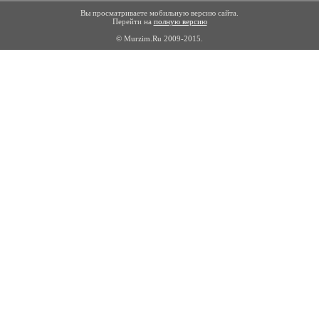
Вы просматриваете мобильную версию сайта.
Перейти на
полную версию
© Murzim.Ru 2009-2015.