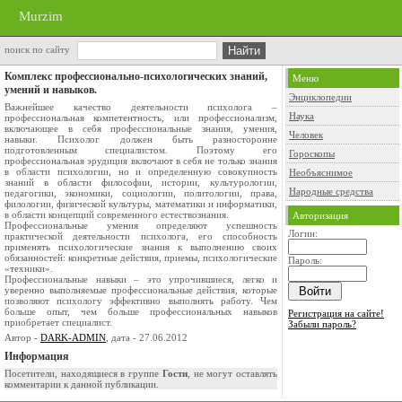
Murzim
поиск по сайту
Комплекс профессионально-психологических знаний,
Меню
умений и навыков.
Энциклопедии
Важнейшее качество деятельности психолога –
Наука
профессиональная компетентность, или профессионализм,
включающее в себя профессиональные знания, умения,
Человек
навыки. Психолог должен быть разносторонне
подготовленным специалистом. Поэтому его
Гороскопы
профессиональная эрудиция включают в себя не только знания
в области психологии, но и определенную совокупность
Необъяснимое
знаний в области философии, истории, культурологии,
Народные средства
педагогики, экономики, социологии, политологии, права,
филологии, физической культуры, математики и информатики,
в области концепций современного естествознания.
Авторизация
Профессиональные умения определяют успешность
Логин:
практической деятельности психолога, его способность
применять психологические знания к выполнению своих
обязанностей: конкретные действия, приемы, психологические
Пароль:
«техники».
Профессиональные навыки – это упрочившиеся, легко и
уверенно выполняемые профессиональные действия, которые
позволяют психологу эффективно выполнять работу. Чем
больше опыт, чем больше профессиональных навыков
Регистрация на сайте!
приобретает специалист.
Забыли пароль?
Автор -
DARK-ADMIN
, дата - 27.06.2012
Информация
Посетители, находящиеся в группе
Гости
, не могут оставлять
комментарии к данной публикации.