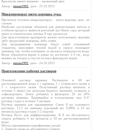
Красители имеют вишнево – малиновый цвет.
Автор -
jatusia1992
, дата - 25.10.2015
Микропрепарат митоз корешка лука.
Научиться готовить микропрепарат – митоз корешка лука , не
сложно.
Наиболее доступным объектом для демонстрации митоза в
учебном процессе является репчатый лук Alium сера, который
имеет в соматических клетках 8 пар хромосом .
Для приготовления препаратов можно использовать корешки
либо проросшей луковицы, либо семян.
Для проращивания луковицы берут узкий стеклянный
стаканчик, наполняют теплой водой и сверху помещают
луковицу так, чтобы основание ее касалось поверхности воды.
Когда образуются корни и длина их достигнет 2-3 см., воду
меняют на теплую и спустя полчаса фиксируют корни.
Автор -
jatusia1992
, дата - 24.10.2015
Приготовление рабочих растворов
Основной раствор кармина. Растворить в 60 мл
дистиллированной воды 2 г кармина, 1 г углекислого калия и
5 г хлористого калия. Полученный раствор кипятить в
течение 5 минут (не допуская бурного кипения), охладить и
отфильтровать. Затем добавить к фильтрату 20 мл 28%
раствора аммиака. Хранящийся в холодильнике при 0-4°
раствор годен в течение 3 месяцев.
Раствор кармина для окрашивания. Слить 8 мл основного
раствора, 12,5 мл аммиака (удельный вес 0,880) и 24 мл
метанола (раствор годен 1-2 недели).
Раствор Беста для дифференцировки. К 8 мл абсолютного
спирта добавить 4 мл метанола и 10 мл дистиллированной
воды.
Метод окрашивания (парафиновые срезы).
1. Довести срезы до абсолютного Спирта.