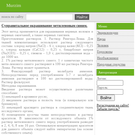
Murzim
поиск по сайту
Суправитальное окрашивание метиленовым синим.
Меню
Этот метод применяется для окрашивания нервных волокон и
Энциклопедии
нервных оконча­ний, а также нервных ганглиев.
Приготовление растворов. 1. Раствор Рингера-Локка. Для
Наука
тканей млекопитающих используют раствор следу­ющего
Человек
состава: хлорид натрия (NaCl) – 6 г, хлорид калия (КСl) – 0,25
г, хлорид кальция (СаС12) – 0,25 г, бикарбонат натрия
Гороскопы
(Na2C03) – 0,25 г, глюкоза – 1,0 г, дистиллированная вода –
до 1000 мл.
Необъяснимое
2. 1% раствор метиленового синего. 1 г химически чистого
мети-ленового синего растворяют в 100 мл раствора Рингера-
Народные средства
Локка. Раствор может храниться.
3. Фиксирующий раствор молибдата аммония.
Авторизация
Непосредственно перед употреблением 5-7 г молибдата
аммония растворяют в 100 мл дистиллированной воды.
Логин:
Раствор фильтруют.
Методика окрашивания.
Пароль:
Введение раствора может осуществляться различными
способами:
1) инъекцией в кровяное русло;
2) введением раствора в полость тела (в плевральную или
брюшную);
Регистрация на сайте!
3) инъекцией красящего раствора в соединительную ткань
Забыли пароль?
исследуемого органа;
4) помещением кусочка ткани непо­средственно в раствор
красителя. В зависимости от исследуемого объекта 1%
раствор метиленового синего перед употреблением раз­водят
в 2, 4, 6, 8 или 16 раз. Оптимальную концентрацию красителя
для данного объекта следует найти эмпирически (на основе
соб­ственного опыта).