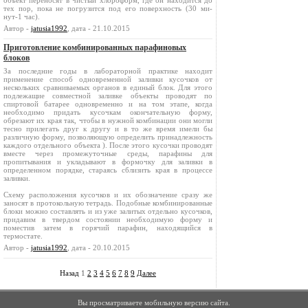
объект переносят в чистый хлороформ, где он находится до
тех пор, пока не погрузится под его поверхность (30 ми-
нут-1 час).
Автор -
jatusia1992
, дата - 21.10.2015
Приготовление комбинированных парафиновых
блоков
За последние годы в лабораторной практике находит
применение способ одновременной заливки кусочков от
нескольких сравниваемых органов в единый блок. Для этого
подлежащие совместной заливке объекты проводят по
спиртовой батарее одновременно и на том этапе, когда
необходимо придать кусочкам окончательную форму,
обрезают их края так, чтобы в нужной комбинации они могли
тесно прилегать друг к другу и в то же время имели бы
различную форму, позволяющую определить принадлежность
каждого отдельного объекта ). После этого кусочки проводят
вместе через промежуточные среды, парафины для
пропитывания и укладывают в формочку для заливки в
определенном порядке, стараясь сблизить края в процессе
заливки.
Схему расположения кусочков и их обозначение сразу же
заносят в протокольную тетрадь. Подобные комбинированные
блоки можно составлять и из уже залитых отдельно кусочков,
придавим в твердом состоянии необходимую форму и
поместив затем в горячий парафин, находящийся в
термостате.
Автор -
jatusia1992
, дата - 20.10.2015
Назад
1
2
3
4
5
6
7
8
9
Далее
Вы просматриваете мобильную версию сайта.