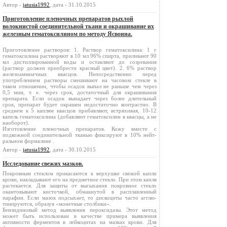
Автор -
jatusia1992
, дата - 31.10.2015
Приготовление пленочных препаратов рыхлой
волокнистой сое­динительной ткани и окрашивание их
железным гематоксилином по методу Ясвоина.
Приготовление растворов: 1. Раствор гематоксили­на: 1 г
гематоксилина растворяют в 10 мл 96% спирта, приливают 90
мл дистиллированной воды и оставляют до созревания
(раствор должен приобрести красный цвет). 2. 6% раствор
железоаммиачных квасцов. Непосредственно перед
употреблением растворы смешивают на часовом стекле в
таком отношении, чтобы осадок выпал не раньше чем через
0,5 мин, т. е. через срок, достаточный для окрашивания
препарата. Если осадок выпадает через более длительный
срок, препарат будет окрашен недостаточно контрастно. В
среднем к 5 каплям квасцов прибавляют, встряхивая, 10-12
капель гематоксилина (добавляют гематоксилин в квасцы, а не
наоборот).
Изготовление пленочных препаратов. Кожу вместе с
подкожной соединительной тканью фиксируют в 10% нейт­
ральном формалине .
Автор -
jatusia1992
, дата - 30.10.2015
Исследование свежих мазков.
Покровным стеклом прикасаются к верхушке свежей капли
крови, накладывают его на предметное стекло. При этом капля
растекается. Для защиты от высыхания покровное стекло
окантовывают кисточкой, обмакнутой в расплав­ленный
парафин. Если мазок подсыхает, то дискоциты часто агглю­
тинируются, образуя «монетные столбики».
Бензидиновый метод выявления пероксидазы. Этот метод
может быть использован в качестве примера выявления
активности ферментов в лейкоцитах на мазках крови. Для