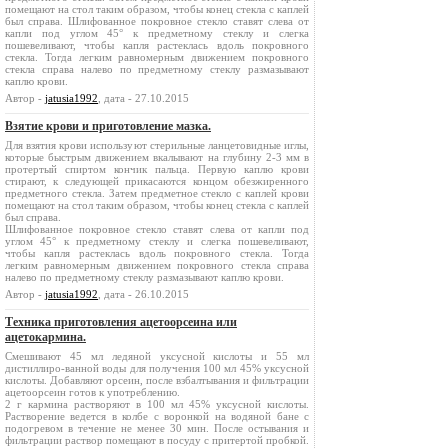
помещают на стол таким образом, чтобы конец стекла с каплей
был справа. Шлифованное покровное стекло ставят слева от
капли под углом 45° к предметному стеклу и слегка
пошевеливают, чтобы капля растеклась вдоль покровного
стекла. Тогда легким равномерным движением покровного
стекла справа налево по предметному стеклу размазывают
каплю крови.
Автор -
jatusia1992
, дата - 27.10.2015
Взятие крови и приготовление мазка.
Для взятия крови используют стерильные ланцетовидные иглы,
которые быстрым движением вкалывают на глубину 2-3 мм в
протертый спиртом кончик пальца. Первую каплю крови
стирают, к следующей прикасаются концом обезжиренного
предметного стекла. Затем предметное стекло с каплей крови
помещают на стол таким образом, чтобы конец стекла с каплей
был справа.
Шлифованное покровное стекло ставят слева от капли под
углом 45° к предметному стеклу и слегка пошевеливают,
чтобы капля растеклась вдоль покровного стекла. Тогда
легким равномерным движением покровного стекла справа
налево по предметному стеклу размазывают каплю крови.
Автор -
jatusia1992
, дата - 26.10.2015
Техника приготовления ацетоорсеина или
ацетокармина.
Смешивают 45 мл ледяной уксусной кислоты и 55 мл
дистиллиро-ванной воды для получения 100 мл 45% уксусной
кислоты. Добавляют орсеин, после взбалтывания и фильтрации
ацетоорсеин готов к употреблению.
2 г кармина растворяют в 100 мл 45% уксусной кислоты.
Растворение ведется в колбе с воронкой на водяной бане с
подогревом в течение не менее 30 мин. После остывания и
фильтрации раствор помещают в посуду с притертой пробкой.