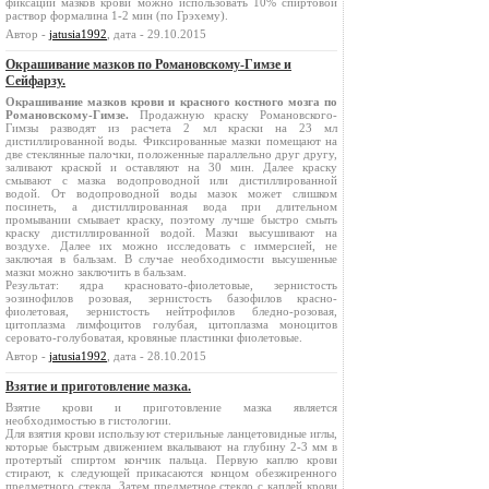
фиксации мазков крови можно использовать 10% спиртовой
раствор формалина 1-2 мин (по Грэхему).
Автор -
jatusia1992
, дата - 29.10.2015
Окрашивание мазков по Романовскому-Гимзе и
Сейфарзу.
Окрашивание мазков крови и красного костного мозга по
Романовскому-Гимзе.
Продажную краску Романовского-
Гимзы разводят из расчета 2 мл краски на 23 мл
дистиллированной воды. Фиксированные мазки помещают на
две стеклянные палочки, положенные параллельно друг другу,
заливают краской и оставляют на 30 мин. Далее краску
смывают с мазка водопроводной или дистиллированной
водой. От водопроводной воды мазок может слишком
посинеть, а дистиллированная вода при длительном
промывании смывает краску, поэтому лучше быстро смыть
краску дистиллированной водой. Мазки высушивают на
воздухе. Далее их можно исследовать с иммерсией, не
заключая в бальзам. В случае необходимости высушенные
мазки можно заключить в бальзам.
Результат: ядра красновато-фиолетовые, зернистость
эозинофилов розовая, зернистость базофилов красно-
фиолетовая, зернистость нейтрофилов бледно-розовая,
цитоплазма лимфоцитов голубая, цитоплазма моноцитов
серовато-голубоватая, кровяные пластинки фиолетовые.
Автор -
jatusia1992
, дата - 28.10.2015
Взятие и приготовление мазка.
Взятие крови и приготовление мазка является
необходимостью в гистологии.
Для взятия крови используют стерильные ланцетовидные иглы,
которые быстрым движением вкалывают на глубину 2-3 мм в
протертый спиртом кончик пальца. Первую каплю крови
стирают, к следующей прикасаются концом обезжиренного
предметного стекла. Затем предметное стекло с каплей крови