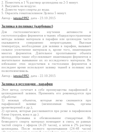
2. Поместить в 1 % раствор целлоидина на 2-5 минут.
3. Высушить на воздухе.
4. Довести через спирты до воды.
5. Окрасить гематоксилином Эрлиха 5 минут.
Автор -
jatusia1992
, дата - 23.10.2015
Заливка в поливакс (карбовакс)
Для гистохимического изучения активности и
гистотопографии ферментов в тканях общераспространенные
методы заливки материала в парафин или целлоидин часто
оказываются совершенно непригодными. Высокая
температура, необходимая для заливки в парафин, вызывает
сильное уплотнение материала и, кроме того, инактивацию
многих ферментов. Длительное пропитывание объекта
целлоидином также обусловливает инактивацию ферментов и
значительное вымывание их из исследуемого материала. Во
избежание этих недостатков в гистохимии ферментов в
последнее время используют заливку тканей в поливакс или
полиэтиленгликоль.
Автор -
jatusia1992
, дата - 22.10.2015
Заливка в целлоидин - парафин
Этот метод сочетает в себе преимущества парафиновой и
целлоидиновой заливок. Применять его рекомендуется при
обработке:
1) нежных объектов, которые легко сжимаются при
парафиновой заливке (мезенхимная ткань, органы
кроветворений и др.);
2) органов, которые расслаиваются при резке в парафиновом
блоке (трахея, кожа и др.).
Метод. Промывка и обезвоживание стандартные. Из
безводного спирта материал помещают в смесь из равных
частей спирта с эфиром (4-20 часов), а затем в 2% раствор
целлоидина. После полного пропитывания (24-48 часов)