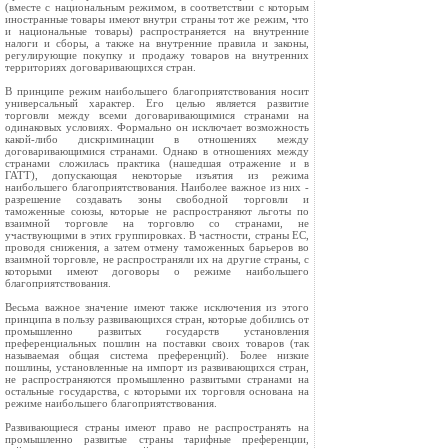
(вместе с национальным режимом, в соответствии с которым
иностранные товары имеют внутри страны тот же режим, что
и национальные товары) распространяется на внутренние
налоги и сборы, а также на внутренние правила и законы,
регулирующие покупку и продажу товаров на внутренних
территориях договаривающихся стран.
В принципе режим наибольшего благоприятствования носит
универсальный характер. Его целью является развитие
торговли между всеми договаривающимися странами на
одинаковых условиях. Формально он исключает возможность
какой-либо дискриминации в отношениях между
договаривающимися странами. Однако в отношениях между
странами сложилась практика (нашедшая отражение и в
ГАТТ), допускающая некоторые изъятия из режима
наибольшего благоприятствования. Наиболее важное из них -
разрешение создавать зоны свободной торговли и
таможенные союзы, которые не распространяют льготы по
взаимной торговле на торговлю со странами, не
участвующими в этих группировках. В частности, страны ЕС,
проводя снижения, а затем отмену таможенных барьеров во
взаимной торговле, не распространяли их на другие страны, с
которыми имеют договоры о режиме наибольшего
благоприятствования.
Весьма важное значение имеют также исключения из этого
принципа в пользу развивающихся стран, которые добились от
промышленно развитых государств установления
преференциальных пошлин на поставки своих товаров (так
называемая общая система преференций). Более низкие
пошлины, установленные на импорт из развивающихся стран,
не распространяются промышленно развитыми странами на
остальные государства, с которыми их торговля основана на
режиме наибольшего благоприятствования.
Развивающиеся страны имеют право не распространять на
промышленно развитые страны тарифные преференции,