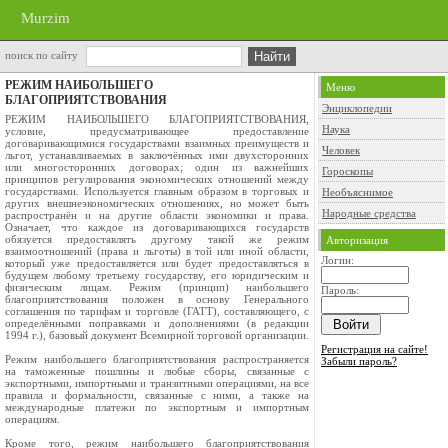
Murzim
поиск по сайту
РЕЖИМ НАИБОЛЬШЕГО
Меню
БЛАГОПРИЯТСТВОВАНИЯ
Энциклопедии
РЕЖИМ НАИБОЛЬШЕГО БЛАГОПРИЯТСТВОВАНИЯ,
Наука
условие, предусматривающее предоставление
договаривающимися государствами взаимных преимуществ и
Человек
льгот, устанавливаемых в заключённых ими двухсторонних
или многосторонних договорах; один из важнейших
Гороскопы
принципов регулирования экономических отношений между
государствами. Используется главным образом в торговых и
Необъяснимое
других внешнеэкономических отношениях, но может быть
Народные средства
распространён и на другие области экономики и права.
Означает, что каждое из договаривающихся государств
обязуется предоставлять другому такой же режим
Авторизация
взаимоотношений (права и льготы) в той или иной области,
Логин:
который уже предоставляется или будет предоставляться в
будущем любому третьему государству, его юридическим и
физическим лицам. Режим (принцип) наибольшего
Пароль:
благоприятствования положен в основу Генерального
соглашения по тарифам и торговле (ГАТТ), составляющего, с
определёнными поправками и дополнениями (в редакции
1994 г.), базовый документ Всемирной торговой организации.
Регистрация на сайте!
Режим наибольшего благоприятствования распространяется
Забыли пароль?
на таможенные пошлины и любые сборы, связанные с
экспортными, импортными и транзитными операциями, на все
правила и формальности, связанные с ними, а также на
международные платежи по экспортным и импортным
операциям.
Кроме того, режим наибольшего благоприятствования