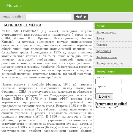
Murzim
поиск по сайту
"БОЛЬШАЯ СЕМЁРКА"
Меню
"БОЛЬШАЯ СЕМЁРКА" (big seven), ежегодные встречи
Энциклопедии
руководителей глав государств и правительств 7 стран мира
(США, Японии, ФРГ, Франции, Великобритании, Италии,
Наука
Канады), на которых оценивается текущая экономическая
Человек
ситуация в мире и предпринимаются попытки выработки
общей линии при проведении экономической политики на
Гороскопы
ближайшее время. Проводятся с 1975 г., когда в период
экономического кризиса 1974-75 гг. стало очевидно, что в
Необъяснимое
условиях возросшей глобализации мировой экономики
разнобой в экономической политике этих стран усиливает
Народные средства
напряжённость в мировом хозяйстве. На регулярных встречах
"семёрки" обсуждаются вопросы проведения кредитно-
Авторизация
денежной политики, некоторые вопросы торговой политики,
валютные и др. экономические проблемы.
Логин:
Первая встреча в Рамбуйе (Франция, 1975 г.) наметила
Пароль:
основные направления компромисса между позициями
Франции и США по международным валютным проблемам и
открыла путь к реформе Устава Международного валютного
фонда (МВФ). В 1978 г. в Бонне (ФРГ) впервые была
выработана программа согласованных действий по
Регистрация на сайте!
преодолению экономического спада. Встреча 1985 г. в Бонне
Забыли пароль?
дала толчок к началу Уругвайского раунда переговоров в
области торговли в рамках Генерального соглашения по
тарифам и торговле (ГАТТ). В 1986 г. на встрече в Токио
(Япония) речь шла об укреплении экономического
сотрудничества и контроля за плавающими курсами валют, а
на встрече 1988 г. в Торонто (Канада) - об особом подходе к
урегулированию проблем задолженности самых бедных