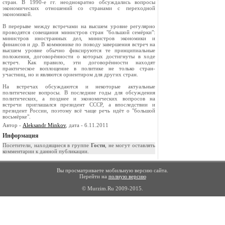
стран. В 1990-е гг. неоднократно обсуждались вопросы
экономических отношений со странами с переходной
экономикой.
В перерыве между встречами на высшем уровне регулярно
проводятся совещания министров стран "большой семёрки":
министров иностранных дел, министров экономики и
финансов и др. В коммюнике по поводу завершения встреч на
высшем уровне обычно фиксируются те принципиальные
положения, договорённости о которых достигнуты в ходе
встреч. Как правило, эти договорённости находят
практическое воплощение в политике не только стран-
участниц, но и являются ориентиром для других стран.
На встречах обсуждаются и некоторые актуальные
политические вопросы. В последние годы для обсуждения
политических, а позднее и экономических вопросов на
встречи приглашался президент СССР, а впоследствии и
президент России, поэтому всё чаще речь идёт о "большой
восьмёрке".
Автор -
Aleksandr Minkov
, дата - 6.11.2011
Информация
Посетители, находящиеся в группе
Гости
, не могут оставлять
комментарии к данной публикации.
Вы просматриваете мобильную версию сайта.
Перейти на
полную версию
© Murzim.Ru 2009-2015.