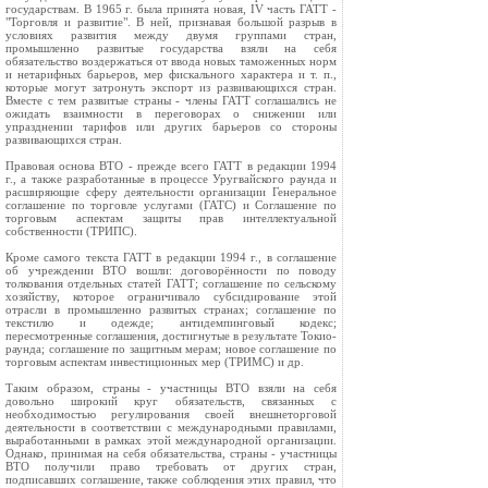
государствам. В 1965 г. была принята новая, IV часть ГАТТ -
"Торговля и развитие". В ней, признавая большой разрыв в
условиях развития между двумя группами стран,
промышленно развитые государства взяли на себя
обязательство воздержаться от ввода новых таможенных норм
и нетарифных барьеров, мер фискального характера и т. п.,
которые могут затронуть экспорт из развивающихся стран.
Вместе с тем развитые страны - члены ГАТТ соглашались не
ожидать взаимности в переговорах о снижении или
упразднении тарифов или других барьеров со стороны
развивающихся стран.
Правовая основа ВТО - прежде всего ГАТТ в редакции 1994
г., а также разработанные в процессе Уругвайского раунда и
расширяющие сферу деятельности организации Генеральное
соглашение по торговле услугами (ГАТС) и Соглашение по
торговым аспектам защиты прав интеллектуальной
собственности (ТРИПС).
Кроме самого текста ГАТТ в редакции 1994 г., в соглашение
об учреждении ВТО вошли: договорённости по поводу
толкования отдельных статей ГАТТ; соглашение по сельскому
хозяйству, которое ограничивало субсидирование этой
отрасли в промышленно развитых странах; соглашение по
текстилю и одежде; антидемпинговый кодекс;
пересмотренные соглашения, достигнутые в результате Токио-
раунда; соглашение по защитным мерам; новое соглашение по
торговым аспектам инвестиционных мер (ТРИМС) и др.
Таким образом, страны - участницы ВТО взяли на себя
довольно широкий круг обязательств, связанных с
необходимостью регулирования своей внешнеторговой
деятельности в соответствии с международными правилами,
выработанными в рамках этой международной организации.
Однако, принимая на себя обязательства, страны - участницы
ВТО получили право требовать от других стран,
подписавших соглашение, также соблюдения этих правил, что