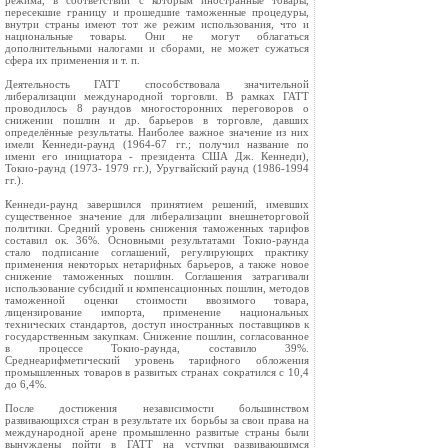
режима, в соответствии с которым иностранные товары,
пересекшие границу и прошедшие таможенные процедуры,
внутри страны имеют тот же режим использования, что и
национальные товары. Они не могут облагаться
дополнительными налогами и сборами, не может сужаться
сфера их применения и т. п.
Деятельность ГАТТ способствовала значительной
либерализации международной торговли. В рамках ГАТТ
проводилось 8 раундов многосторонних переговоров о
снижении пошлин и др. барьеров в торговле, давших
определённые результаты. Наиболее важное значение из них
имели Кеннеди-раунд (1964-67 гг.; получил название по
имени его инициатора - президента США Дж. Кеннеди),
Токио-раунд (1973- 1979 гг.), Уругвайский раунд (1986-1994
гг.).
Кеннеди-раунд завершился принятием решений, имевших
существенное значение для либерализации внешнеторговой
политики. Средний уровень снижения таможенных тарифов
составил ок. 36%. Основными результатами Токио-раунда
стало подписание соглашений, регулирующих практику
применения некоторых нетарифных барьеров, а также новое
снижение таможенных пошлин. Соглашения затрагивали
использование субсидий и компенсационных пошлин, методов
таможенной оценки стоимости ввозимого товара,
лицензирование импорта, применение национальных
технических стандартов, доступ иностранных поставщиков к
государственным закупкам. Снижение пошлин, согласованное
в процессе Токио-раунда, составило 39%.
Среднеарифметический уровень тарифного обложения
промышленных товаров в развитых странах сократился с 10,4
до 6,4%.
После достижения независимости большинством
развивающихся стран в результате их борьбы за свои права на
международной арене промышленно развитые страны были
вынуждены пойти в ГАТТ на уступки развивающимся