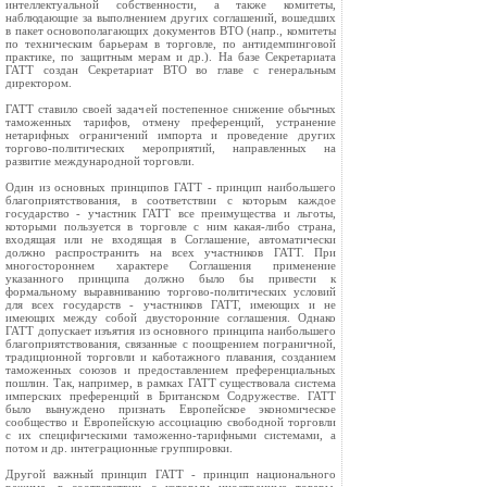
интеллектуальной собственности, а также комитеты,
наблюдающие за выполнением других соглашений, вошедших
в пакет основополагающих документов ВТО (напр., комитеты
по техническим барьерам в торговле, по антидемпинговой
практике, по защитным мерам и др.). На базе Секретариата
ГАТТ создан Секретариат ВТО во главе с генеральным
директором.
ГАТТ ставило своей задачей постепенное снижение обычных
таможенных тарифов, отмену преференций, устранение
нетарифных ограничений импорта и проведение других
торгово-политических мероприятий, направленных на
развитие международной торговли.
Один из основных принципов ГАТТ - принцип наибольшего
благоприятствования, в соответствии с которым каждое
государство - участник ГАТТ все преимущества и льготы,
которыми пользуется в торговле с ним какая-либо страна,
входящая или не входящая в Соглашение, автоматически
должно распространить на всех участников ГАТТ. При
многостороннем характере Соглашения применение
указанного принципа должно было бы привести к
формальному выравниванию торгово-политических условий
для всех государств - участников ГАТТ, имеющих и не
имеющих между собой двусторонние соглашения. Однако
ГАТТ допускает изъятия из основного принципа наибольшего
благоприятствования, связанные с поощрением пограничной,
традиционной торговли и каботажного плавания, созданием
таможенных союзов и предоставлением преференциальных
пошлин. Так, например, в рамках ГАТТ существовала система
имперских преференций в Британском Содружестве. ГАТТ
было вынуждено признать Европейское экономическое
сообщество и Европейскую ассоциацию свободной торговли
с их специфическими таможенно-тарифными системами, а
потом и др. интеграционные группировки.
Другой важный принцип ГАТТ - принцип национального