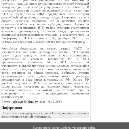
различных сторон международной торговли товарами и
услугами,- важный шаг к функционированию всеобъемлющей
международной системы регулирования в этой области. В
настоящее время промышленно развитые страны - участницы
ВТО, и прежде всего США, предприняли шаги по пути
дальнейшей либерализации международной торговли, в т. ч. в
области сельского хозяйства, где в развитых странах
сохраняется обширная система субсидирования. Однако по
вопросу о перспективах ВТО между странами-участницами
возникают противоречия, особенно между промышленно
развитыми и развивающимися странами, в результате чего на
Конференции ВТО в Сиэтле (США, декабрь 1999 г.) не
удалось договориться о начале нового раунда переговоров.
Российская Федерация, не являясь членом ГАТТ, не
участвовала в подписании договоров о создании ВТО, однако
сразу подала заявку о вступлении в эту организацию.
Переговоры об условиях вступления РФ в ВТО
продолжаются. Вступление РФ в ВТО позволит ей
участвовать в выработке новых международных соглашений в
области торговли, строить свои экономические отношения со
всеми странами на общих правилах, добиваясь отмены
существующих ещё дискриминационных процедур,
применяемых в ряде стран к товарам из РФ. Однако РФ
должна вступать в ВТО на условиях, отвечающих её
национальным интересам, допускающих защиту отдельных
отраслей российской экономики, не готовых ещё к
конкуренции с товарами, производимыми компаниями
развитых стран.
Автор -
Aleksandr Minkov
, дата - 6.11.2011
Информация
Посетители, находящиеся в группе
Гости
, не могут оставлять
комментарии к данной публикации.
Вы просматриваете мобильную версию сайта.