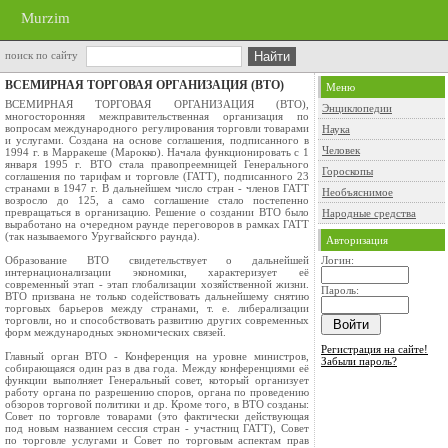
Murzim
поиск по сайту
ВСЕМИРНАЯ ТОРГОВАЯ ОРГАНИЗАЦИЯ (ВТО)
Меню
ВСЕМИРНАЯ ТОРГОВАЯ ОРГАНИЗАЦИЯ (ВТО),
Энциклопедии
многосторонняя межправительственная организация по
вопросам международного регулирования торговли товарами
Наука
и услугами. Создана на основе соглашения, подписанного в
Человек
1994 г. в Марракеше (Марокко). Начала функционировать с 1
января 1995 г. ВТО стала правопреемницей Генерального
Гороскопы
соглашения по тарифам и торговле (ГАТТ), подписанного 23
странами в 1947 г. В дальнейшем число стран - членов ГАТТ
Необъяснимое
возросло до 125, а само соглашение стало постепенно
превращаться в организацию. Решение о создании ВТО было
Народные средства
выработано на очередном раунде переговоров в рамках ГАТТ
(так называемого Уругвайского раунда).
Авторизация
Образование ВТО свидетельствует о дальнейшей
Логин:
интернационализации экономики, характеризует её
современный этап - этап глобализации хозяйственной жизни.
Пароль:
ВТО призвана не только содействовать дальнейшему снятию
торговых барьеров между странами, т. е. либерализации
торговли, но и способствовать развитию других современных
форм международных экономических связей.
Регистрация на сайте!
Главный орган ВТО - Конференция на уровне министров,
Забыли пароль?
собирающаяся один раз в два года. Между конференциями её
функции выполняет Генеральный совет, который организует
работу органа по разрешению споров, органа по проведению
обзоров торговой политики и др. Кроме того, в ВТО созданы:
Совет по торговле товарами (это фактически действующая
под новым названием сессия стран - участниц ГАТТ), Совет
по торговле услугами и Совет по торговым аспектам прав