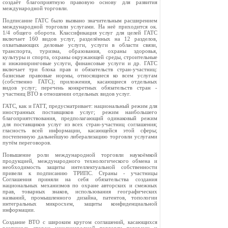
создаёт благоприятную правовую основу для развития
международной торговли.
Подписание ГАТС было вызвано значительным расширением
международной торговли услугами. На неё приходится ок.
1/4 общего оборота. Классификация услуг для целей ГАТС
включает 160 видов услуг, разделённых на 12 разделов,
охватывающих деловые услуги, услуги в области связи,
транспорта, туризма, образования, охраны здоровья,
культуры и спорта, охраны окружающей среды, строительные
и инжиниринговые услуги, финансовые услуги и др. ГАТС
включает три блока прав и обязательств стран-участниц:
базисные правовые нормы, относящиеся ко всем услугам
(собственно ГАТС); приложения, касающиеся отдельных
видов услуг; перечень конкретных обязательств стран -
участниц ВТО в отношении отдельных видов услуг.
ГАТС, как и ГАТТ, предусматривает: национальный режим для
иностранных поставщиков услуг; режим наибольшего
благоприятствования, предполагающий одинаковый режим
для поставщиков услуг из всех стран-участниц соглашения;
гласность всей информации, касающейся этой сферы;
постепенную дальнейшую либерализацию торговли услугами
путём переговоров.
Повышение роли международной торговли наукоёмкой
продукцией, международного технологического обмена и
необходимость защиты интеллектуальной собственности
привели к подписанию ТРИПС. Страны - участницы
Соглашения приняли на себя обязательства создания
национальных механизмов по охране авторских и смежных
прав, товарных знаков, использования географических
названий, промышленного дизайна, патентов, топологии
интегральных микросхем, защиты конфиденциальной
информации.
Создание ВТО с широким кругом соглашений, касающихся