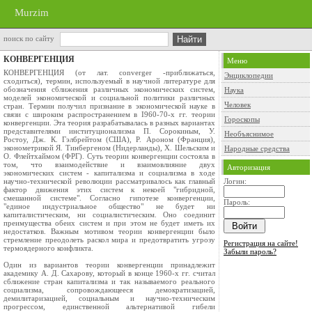
Murzim
поиск по сайту
КОНВЕРГЕНЦИЯ
Меню
КОНВЕРГЕНЦИЯ (от лат. converger -приближаться,
Энциклопедии
сходиться), термин, используемый в научной литературе для
обозначения сближения различных экономических систем,
Наука
моделей экономической и социальной политики различных
Человек
стран. Термин получил признание в экономической науке в
связи с широким распространением в I960-70-х гг. теории
Гороскопы
конвергенции. Эта теория разрабатывалась в разных вариантах
представителями институционализма П. Сорокиным, У.
Необъяснимое
Ростоу, Дж. К. Гэлбрейтом (США), Р. Ароном (Франция),
эконометрикой Я. Тинбергеном (Нидерланды), X. Шельским и
Народные средства
О. Флейтхаймом (ФРГ). Суть теории конвергенции состояла в
том, что взаимодействие и взаимовлияние двух
Авторизация
экономических систем - капитализма и социализма в ходе
научно-технической революции рассматривалось как главный
Логин:
фактор движения этих систем к некоей "гибридной,
смешанной системе". Согласно гипотезе конвергенции,
Пароль:
"единое индустриальное общество" не будет ни
капиталистическим, ни социалистическим. Оно соединит
преимущества обеих систем и при этом не будет иметь их
недостатков. Важным мотивом теории конвергенции было
стремление преодолеть раскол мира и предотвратить угрозу
Регистрация на сайте!
термоядерного конфликта.
Забыли пароль?
Один из вариантов теории конвергенции принадлежит
академику А. Д. Сахарову, который в конце 1960-х гг. считал
сближение стран капитализма и так называемого реального
социализма, сопровождающееся демократизацией,
демилитаризацией, социальным и научно-техническим
прогрессом, единственной альтернативой гибели