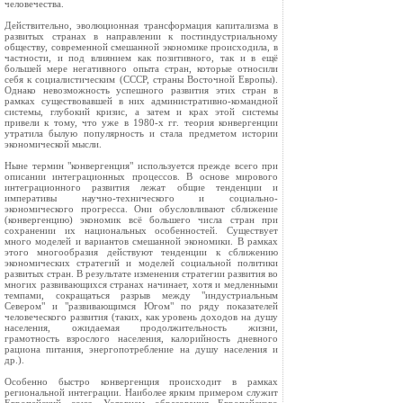
человечества.
Действительно, эволюционная трансформация капитализма в
развитых странах в направлении к постиндустриальному
обществу, современной смешанной экономике происходила, в
частности, и под влиянием как позитивного, так и в ещё
большей мере негативного опыта стран, которые относили
себя к социалистическим (СССР, страны Восточной Европы).
Однако невозможность успешного развития этих стран в
рамках существовавшей в них административно-командной
системы, глубокий кризис, а затем и крах этой системы
привели к тому, что уже в 1980-х гг. теория конвергенции
утратила былую популярность и стала предметом истории
экономической мысли.
Ныне термин "конвергенция" используется прежде всего при
описании интеграционных процессов. В основе мирового
интеграционного развития лежат общие тенденции и
императивы научно-технического и социально-
экономического прогресса. Они обусловливают сближение
(конвергенцию) экономик всё большего числа стран при
сохранении их национальных особенностей. Существует
много моделей и вариантов смешанной экономики. В рамках
этого многообразия действуют тенденции к сближению
экономических стратегий и моделей социальной политики
развитых стран. В результате изменения стратегии развития во
многих развивающихся странах начинает, хотя и медленными
темпами, сокращаться разрыв между "индустриальным
Севером" и "развивающимся Югом" по ряду показателей
человеческого развития (таких, как уровень доходов на душу
населения, ожидаемая продолжительность жизни,
грамотность взрослого населения, калорийность дневного
рациона питания, энергопотребление на душу населения и
др.).
Особенно быстро конвергенция происходит в рамках
региональной интеграции. Наиболее ярким примером служит