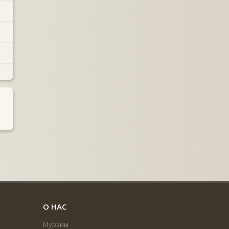
О НАС
Мурзим