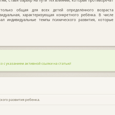
ям, ставя барьер на пути тех влияний, которые противоречат
только общая для всех детей определённого возраста
идуальная, характеризующая конкретного ребёнка. В числе
ал индивидуальные темпы психического развития, которые
о с указанием активной ссылки на статью!
ского развития ребенка.