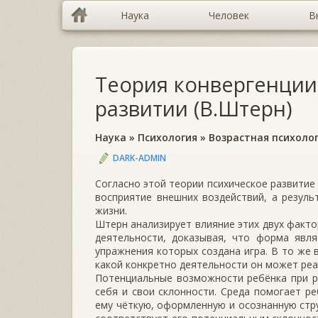
Наука
Человек
В
Теория конвергенции
развитии (В.Штерн)
Наука
»
Психология
»
Возрастная психоло
DARK-ADMIN
Согласно этой теории психическое развитие
восприятие внешних воздействий, а резуль
жизни.
Штерн анализирует влияние этих двух факто
деятельности, доказывая, что форма явля
упражнения которых создана игра. В то же 
какой конкретно деятельности он может реа
Потенциальные возможности ребёнка при р
себя и свои склонности. Среда помогает ре
ему чёткую, оформленную и осознанную стру