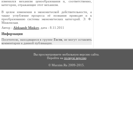
изменился механизм ценообразования и, соответственно,
категории, отражающие этот механизм.
В целом изменения в экономической действительности, а
также углубление процесса её познания приводят и к
преобразованию системы экономических категорий. Э. Ф.
Миженская.
Автор -
Aleksandr Minkov
, дата - 8.11.2011
Информация
Посетители, находящиеся в группе
Гости
, не могут оставлять
комментарии к данной публикации.
Вы просматриваете мобильную версию сайта.
Перейти на
полную версию
© Murzim.Ru 2009-2015.