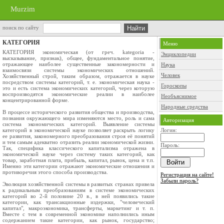
Murzim
поиск по сайту
КАТЕГОРИЯ
Меню
КАТЕГОРИЯ экономическая (от греч. kategoria -
Энциклопедии
высказывание, признак), общее, фундаментальное понятие,
отражающее наиболее существенные закономерности и
Наука
взаимосвязи системы экономических отношений.
Человек
Хозяйственный строй, таким образом, отражается в науке
посредством системы категорий, т. е. экономическая наука -
Гороскопы
это и есть система экономических категорий, через которую
воспроизводятся экономические реалии в наиболее
Необъяснимое
концентрированной форме.
Народные средства
В процессе исторического развития общества и производства,
познания окружающего мира изменяются место, роль и сама
Авторизация
система экономических категорий. Выявление системы
категорий в экономической науке позволяет раскрыть логику
Логин:
ее развития, закономерного преобразования строя её понятий
и тем самым адекватно отразить реалии экономической жизни.
Пароль:
Так, специфика классического капитализма отражена в
экономической науке через систему таких категорий, как
товар, заработная плата, прибыль, капитал, рынок, цена и т.п.
Именно эти категории отражают экономические отношения и
противоречия этого способа производства.
Регистрация на сайте!
Забыли пароль?
Эволюция хозяйственной системы в развитых странах привела
к радикальным преобразованиям в системе экономических
категорий во 2-й половине 20 в., в ней появились такие
категории, как трансакционные издержки, "человеческий
капитал", макроэкономика, трансферты, маркетинг и т. п.
Вместе с тем в современной экономике наполнились иным
содержанием такие категории, как рынок, государство;