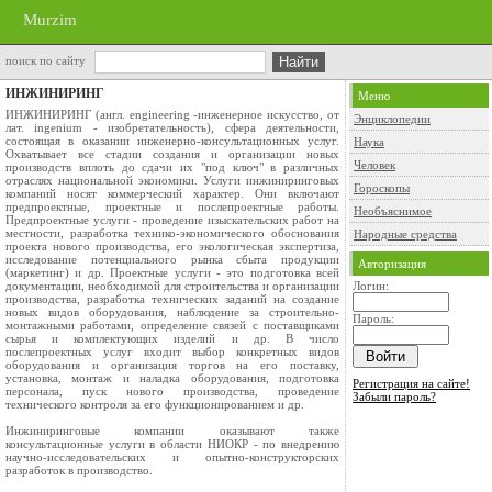
Murzim
поиск по сайту
ИНЖИНИРИНГ
Меню
ИНЖИНИРИНГ (англ. engineering -инженерное искусство, от
Энциклопедии
лат. ingenium - изобретательность), сфера деятельности,
состоящая в оказании инженерно-консультационных услуг.
Наука
Охватывает все стадии создания и организации новых
Человек
производств вплоть до сдачи их "под ключ" в различных
отраслях национальной экономики. Услуги инжиниринговых
Гороскопы
компаний носят коммерческий характер. Они включают
предпроектные, проектные и послепроектные работы.
Необъяснимое
Предпроектные услуги - проведение изыскательских работ на
местности, разработка технико-экономического обоснования
Народные средства
проекта нового производства, его экологическая экспертиза,
исследование потенциального рынка сбыта продукции
Авторизация
(маркетинг) и др. Проектные услуги - это подготовка всей
документации, необходимой для строительства и организации
Логин:
производства, разработка технических заданий на создание
новых видов оборудования, наблюдение за строительно-
Пароль:
монтажными работами, определение связей с поставщиками
сырья и комплектующих изделий и др. В число
послепроектных услуг входит выбор конкретных видов
оборудования и организация торгов на его поставку,
установка, монтаж и наладка оборудования, подготовка
Регистрация на сайте!
персонала, пуск нового производства, проведение
Забыли пароль?
технического контроля за его функционированием и др.
Инжиниринговые компании оказывают также
консультационные услуги в области НИОКР - по внедрению
научно-исследовательских и опытно-конструкторских
разработок в производство.