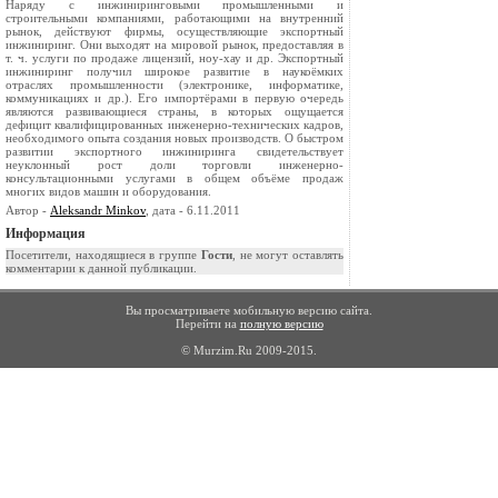
Наряду с инжиниринговыми промышленными и
строительными компаниями, работающими на внутренний
рынок, действуют фирмы, осуществляющие экспортный
инжиниринг. Они выходят на мировой рынок, предоставляя в
т. ч. услуги по продаже лицензий, ноу-хау и др. Экспортный
инжиниринг получил широкое развитие в наукоёмких
отраслях промышленности (электронике, информатике,
коммуникациях и др.). Его импортёрами в первую очередь
являются развивающиеся страны, в которых ощущается
дефицит квалифицированных инженерно-технических кадров,
необходимого опыта создания новых производств. О быстром
развитии экспортного инжиниринга свидетельствует
неуклонный рост доли торговли инженерно-
консультационными услугами в общем объёме продаж
многих видов машин и оборудования.
Автор -
Aleksandr Minkov
, дата - 6.11.2011
Информация
Посетители, находящиеся в группе
Гости
, не могут оставлять
комментарии к данной публикации.
Вы просматриваете мобильную версию сайта.
Перейти на
полную версию
© Murzim.Ru 2009-2015.