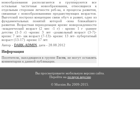
новообразования располагаются и группируются все
остальные частичные новооб­разования, относящиеся к
отдельным сторонам личности реб-ка, и процессы развития,
связанные с новообразованиями предшествую­щих возрастов.
Выготский построил концепцию связи обуч и развит, одно из
фундамен­тальных понятий которой -зона ближайшего
развития. Возрастная периодизация: кризис новорожденности
-младенческий возраст (2 мес -1 г) - кризис 1 г -раннее
детство (1-3 г) -кризис 3 лет -дошкольный возраст (3-7)-
кризис 7 лет- шк возраст (7-13)- кризис 13 лет- пубертатный
возраст (13-17) -кри­зис 17 лет.
Автор -
DARK-ADMIN
, дата - 28.08.2012
Информация
Посетители, находящиеся в группе
Гости
, не могут оставлять
комментарии к данной публикации.
Вы просматриваете мобильную версию сайта.
Перейти на
полную версию
© Murzim.Ru 2009-2015.