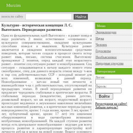
Murzim
поиск по сайту
Культурно - историческая концепция Л. С.
Меню
Выготского. Периодизация развития.
Энциклопедии
Одна из фундаментальных идей Выготского - в развит повед-я
Наука
надо различать 2 линии: естественное «созревание» и
культурное совершенство­вание, овладение культурными
Человек
способами повед-я и мышления. Культурное развит
заключается в овладении вспомога­тельными средствами
Гороскопы
поведения, которые чел-во создало в процессе своего истор
развит: язык, письмо, система счисления. Выготскому
Необъяснимое
принадлежат 2 понятия, опред каждый этап возрастного
Народные средства
развит - понятие соц ситуа­ции развит и новообразования. Соц
ситуация - складывающееся к началу каждого нового этапа
своеобразное, спе­ц для данного возраста отнош между ч-ком
Авторизация
и окр соц дей­ствительностью. ССР - исходный момент для
Логин:
всех изменений, возможных в данный период.
Новообразование – кач-но но­вый тип личности и
взаимодействия ч-ка с действительностью, отсутствующий на
Пароль:
предыдущих этапах. В своей периодизации развития он
предлагает чередовать ста­бильные и критические возрасты. В
стабильных периодах (младенче­ство, раннее детство,
дошкольный возраст, мл шк воз­раст, подростковый возраст)
происходит медленное и неук­лонное накопление мельчайших
Регистрация на сайте!
кол-ных изменений развития, а в критические периоды (кризис
Забыли пароль?
новорожденности, кризис 1 года жизни, кризис 3 лет, кризис 7
лет, пубертатный кризис, кризис 17 лет) эти изменения
обнаруживаются в виде скачко­образно возникших
необратимых новообразований. На каждой ступени развития
всегда есть центральное новообразо­вание - ведущее для всего
процесса развития и характеризую­щее перестройку всей
личности реб-ка в целом на новой основе. Вокруг основного