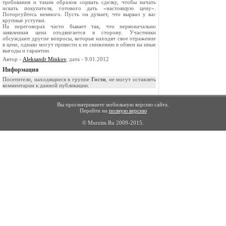
требования и таким образом сорвать сделку, чтобы начать
искать покупателя, готового дать «настоящую цену».
Поторгуйтесь немного. Пусть он думает, что вырвал у вас
круп­ные уступки.
На переговорах часто бывает так, что первона­чально
заявленная цена отодвигается в сторону. Участники
обсуждают другие вопросы, которые находят свое отражение
в цене, однако могут привести к ее снижению в обмен на иные
выгоды и гарантии.
Автор -
Aleksandr Minkov
, дата - 9.01.2012
Информация
Посетители, находящиеся в группе
Гости
, не могут оставлять
комментарии к данной публикации.
Вы просматриваете мобильную версию сайта.
Перейти на
полную версию
© Murzim.Ru 2009-2015.