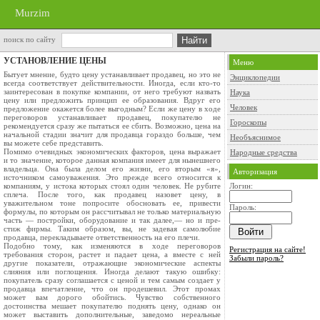
Murzim
поиск по сайту
УСТАНОВЛЕНИЕ ЦЕНЫ
Меню
Бытует мнение, будто цену устанавливает про­давец, но это не
Энциклопедии
всегда соответствует действи­тельности. Иногда, если кто-то
заинтересован в покупке компании, от него требуют назвать
Наука
цену или предложить принцип ее образования. Вдруг его
Человек
предложение окажется более выгодным? Если же цену в ходе
переговоров устанавливает прода­вец, покупателю не
Гороскопы
рекомендуется сразу же пы­таться ее сбить. Возможно, цена на
начальной стадии значит для продавца гораздо больше, чем
Необъяснимое
вы можете себе представить.
Помимо очевидных экономических факторов, цена выражает
Народные средства
и то значение, которое данная компания имеет для нынешнего
владельца. Она была делом его жизни, его вторым «я»,
Авторизация
источни­ком самоуважения. Это прежде всего относится к
компаниям, у истока которых стоял один чело­век. Не рубите
Логин:
сплеча. После того, как продавец назовет цену, в
уважительном тоне попросите обосновать ее, привести
Пароль:
формулы, по которым он рассчитывал не только материальную
часть — по­стройки, оборудование и так далее,— но и пре­
стиж фирмы. Таким образом, вы, не задевая само­любие
продавца, перекладываете ответственность на его плечи.
Подобно тому, как изменяются в ходе переговоров
Регистрация на сайте!
требования сторон, растет и падает цена, а вместе с ней
Забыли пароль?
другие показатели, отражающие эко­номические аспекты
слияния или поглощения. Иногда делают такую ошибку:
покупатель сразу соглашается с ценой и тем самым создает у
про­давца впечатление, что он продешевил. Этот про­мах
может вам дорого обойтись. Чувство собствен­ного
достоинства мешает покупателю поднять це­ну, однако он
может выставить дополнительные, заведомо нереальные