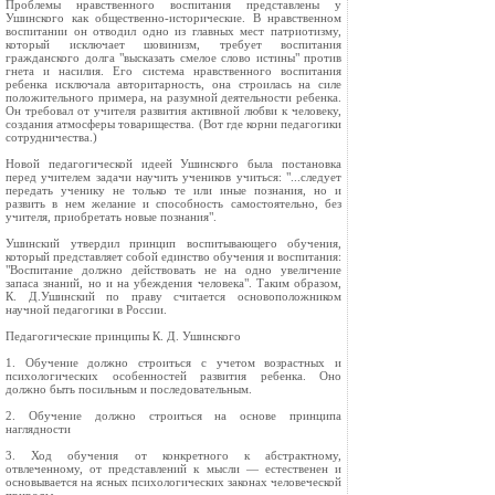
Проблемы нравственного воспитания представлены у
Ушинского как общественно-исторические. В нравственном
воспитании он отводил одно из главных мест патриотизму,
который исключает шовинизм, требует воспитания
гражданского долга "высказать смелое слово истины" против
гнета и насилия. Его система нравственного воспитания
ребенка исключала авторитарность, она строилась на силе
положительного примера, на разумной деятельности ребенка.
Он требовал от учителя развития активной любви к человеку,
создания атмосферы товарищества. (Вот где корни педагогики
сотрудничества.)
Новой педагогической идеей Ушинского была постановка
перед учителем задачи научить учеников учиться: "...следует
передать ученику не только те или иные познания, но и
развить в нем желание и способность самостоятельно, без
учителя, приобретать новые познания".
Ушинский утвердил принцип воспитывающего обучения,
который представляет собой единство обучения и воспитания:
"Воспитание должно действовать не на одно увеличение
запаса знаний, но и на убеждения человека". Таким образом,
К. Д.Ушинский по праву считается основоположником
научной педагогики в России.
Педагогические принципы К. Д. Ушинского
1. Обучение должно строиться с учетом возрастных и
психологических особенностей развития ребенка. Оно
должно быть посильным и последовательным.
2. Обучение должно строиться на основе принципа
наглядности
3. Ход обучения от конкретного к абстрактному,
отвлеченному, от представлений к мысли — естественен и
основывается на ясных психологических законах человеческой