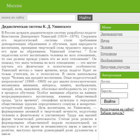
Murzim
поиск по сайту
Дидактическая система К. Д. Ушинского
Меню
В России цельную дидактическую систему разработал педагог
Энциклопедии
Константин Дмитриевич Ушинский (1824—1870). Стержнем
его педагогической системы стали требования
Наука
демократизации образования и обучения, идея народности
Человек
воспитания, признания творческой силы трудового народа и
его прав на образование. Ушинский отмечал: " Если
Гороскопы
педагогика хочет воспитывать человека во всех отношениях,
то она должна прежде узнать его во всех отношениях". Он
Необъяснимое
показал, что знать человека во всех отношениях — это значит
изучить его физические и психические особенности.
Народные средства
Ушинский мечтал о таком времени, когда педагог будет не
только учителем, но и психологом. В своем капитальном
Авторизация
труде "Человек как предмет воспитания. Опыт педагогической
антропологии" (1868—1869) он дал анализ психологических
Логин:
механизмов внимания, интереса, памяти, воображения,
эмоций, воли, мышления, обосновал необходимость их учета
Пароль:
в процессе обучения. Особое внимание обратил на влияние
непреднамеренного воспитания, влияния общественной
среды, "духа времени", специфики культуры и передовых
общественных идеалов определенного социума в конкретно-
исторический период. Цель воспитания, по Ушинскому, —
Регистрация на сайте!
формирование активной и творческой личности, подготовка
Забыли пароль?
человека к физическому и умственному Труду как высшей
форме человеческой деятельности. Считая роль религии в
формировании общественной морали положительной, он
выступал в то же время за независимость науки и школы от
религии, выступал против руководящей роли духовенства в
школе.