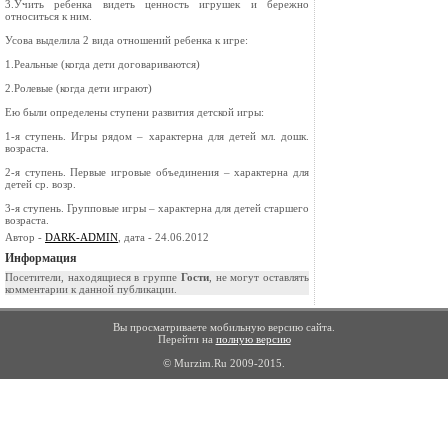
3.Учить ребенка видеть ценность игрушек и бережно
относиться к ним.
Усова выделила 2 вида отношений ребенка к игре:
1.Реальные (когда дети договариваются)
2.Ролевые (когда дети играют)
Ею были определены ступени развития детской игры:
1-я ступень. Игры рядом – характерна для детей мл. дошк.
возраста.
2-я ступень. Первые игровые объединения – характерна для
детей ср. возр.
3-я ступень. Групповые игры – характерна для детей старшего
возраста.
Автор -
DARK-ADMIN
, дата - 24.06.2012
Информация
Посетители, находящиеся в группе
Гости
, не могут оставлять
комментарии к данной публикации.
Вы просматриваете мобильную версию сайта.
Перейти на
полную версию
© Murzim.Ru 2009-2015.