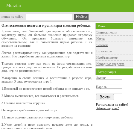
Murzim
поиск по сайту
Отечественные педагоги о роли игры в жизни ребенка.
Меню
Кроме того, что Ушинский дал научное обоснование соц.
Энциклопедии
характеру игры, он большое значение придавал игровому
обучению. Он придавал большое внимание как
Наука
самостоятельным, так и совместным играм ребенка и их
Человек
влияние на развитие.
Гороскопы
Лесгов рассматривал игру как упражнение для подготовки к
жизни. Им разработан система подвижных игр.
Необъяснимое
Тихеева считала игру как одну из форм организации пед.
Народные средства
процесса и как средство воспитания. Ею разработана система
дид. игр по развитию речи.
Авторизация
Макаренко в своих лекциях о воспитании в разделе игра,
Логин:
выделил 3 вида руководства игрой:
Пароль:
1.Взрослый не интересуется игрой ребенка и не вникает в ее.
2.Много вмешивается, все показывает и рассказывает.
3.Главное количество игрушек.
Регистрация на сайте!
Забыли пароль?
Он выделял требования к детской игре:
1.В игре должно развиваться творчество ребенка.
2.Учим детей в игре доводить начатое дело до конца, в
соответствии с поставленной целью.