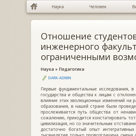
Наука
Человек
В
Отношение студентов
инженерного факульт
ограниченными возм
Наука
»
Педагогика
DARK-ADMIN
Первые фундаментальные исследования, в
государства и общества к лицам с отклоне
влияние этих эволюционных изменений на р
образования, в нашей стране были проведен
прослеживается путь общества от ненавис
сожалению, приходится констатировать тот 
цивилизация, но со значительным отставани
достаточно богатый опыт интегративных
тысячелетия только провозглашена смена 