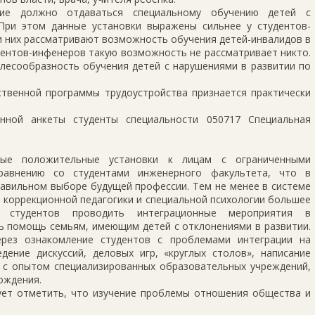
ние должно отдаваться специальному обучению детей с
При этом данные установки выражены сильнее у студентов-
еди них рассматривают возможность обучения детей-инвалидов в
дентов-инфенеров такую возможность не рассматривает никто.
лесообразность обучения детей с нарушениями в развитии по
ственной программы трудоустройства признается практически
нной анкеты студенты специальности 050717 Специальная
ные положительные установки к лицам с ограниченными
равнению со студентами инженерного факультета, что в
равильном выборе будущей профессии. Тем не менее в системе
 коррекционной педагогики и специальной психологии большее
 студентов проводить интеграционные мероприятия в
ь помощь семьям, имеющим детей с отклонениями в развитии.
ерез ознакомление студентов с проблемами интеграции на
дение дискуссий, деловых игр, «круглых столов», написание
е с опытом специализированных образовательных учреждений,
ождения.
дует отметить, что изучение проблемы отношения общества и