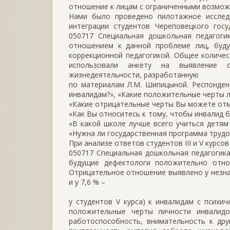
отношение к лицам с ограниченными возмож
Нами было проведено пилотажное исслед
интеграции студентов Череповецкого госу
050717 Специальная дошкольная педагогик
отношением к данной проблеме лиц, буду
коррекционной педагогикой. Общее количес
использовали анкету на выявление 
жизнедеятельности, разработанную
по материалам Л.М. Шипицыной. Респонден
инвалидам?», «Какие положительные черты 
«Какие отрицательные черты Вы можете отм
«Как Вы относитесь к тому, чтобы инвалид бы
«В какой школе лучше всего учиться детям
«Нужна ли государственная программа трудоу
При анализе ответов студентов III и V курсо
050717 Специальная дошкольная педагогика
будущие дефектологи положительно отно
Отрицательное отношение выявлено у незначи
и у 7,6 % –
у студентов V курса) к инвалидам с психи
положительные черты личности инвалидо
работоспособность, внимательность к дру