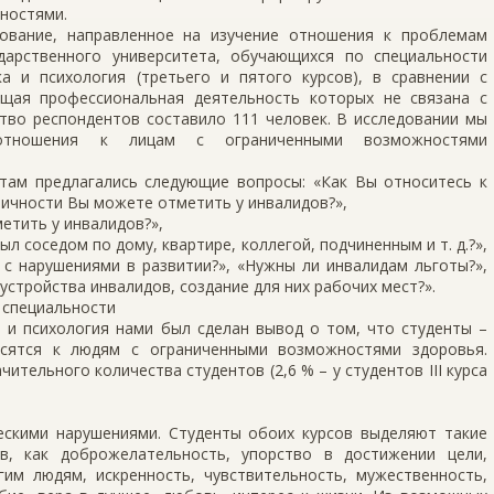
ностями.
ование, направленное на изучение отношения к проблемам
дарственного университета, обучающихся по специальности
а и психология (третьего и пятого курсов), в сравнении с
щая профессиональная деятельность которых не связана с
тво респондентов составило 111 человек. В исследовании мы
отношения к лицам с ограниченными возможностями
там предлагались следующие вопросы: «Как Вы относитесь к
личности Вы можете отметить у инвалидов?»,
етить у инвалидов?»,
л соседом по дому, квартире, коллегой, подчиненным и т. д.?»,
 с нарушениями в развитии?», «Нужны ли инвалидам льготы?»,
стройства инвалидов, создание для них рабочих мест?».
в специальности
 и психология нами был сделан вывод о том, что студенты –
сятся к людям с ограниченными возможностями здоровья.
тельного количества студентов (2,6 % – у студентов III курса
ческими нарушениями. Студенты обоих курсов выделяют такие
в, как доброжелательность, упорство в достижении цели,
гим людям, искренность, чувствительность, мужественность,