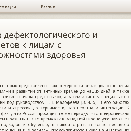
не науки
Разное
 дефектологического и
етов к лицам с
ожностями здоровья
 которых представлены закономерности эволюции отношения
ниями в развитии от античных времен до наших дней, а также
азвитие сначала предпосылок, а затем и систем специального
ы под руководством Н.Н. Малофеева [3, 4, 5]. В его работах
ти и агрессии до терпимости, партнерства и интеграции. К
факт, что Россия проходит те же периоды, что и европейская
ем в развитии. В то время как в Западной Европе уже накоплен
 подходов к обучению, в нашей стране в конце прошлого
отношения к инвалидам, продекларирован курс на интеграцию