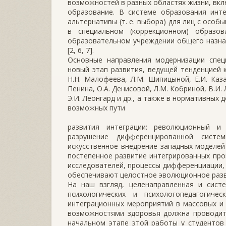
возможностей в разных областях жизни, вк
образование. В системе образования инт
альтернативы (т. е. выбора) для лиц с осо
в специальном (коррекционном) образо
образовательном учреждении общего назнач
[2, 6, 7].
Основные направления модернизации спец
новый этап развития, ведущей тенденцией 
Н.Н. Малофеева, Л.М. Шипицыной, Е.И. Каза
Пенина, О.А. Денисовой, Л.М. Кобриной, В.И.
Э.И. Леонгард и др., а также в нормативных
возможных пути
развития интеграции: революционный и
разрушение дифференцированной сист
искусственное внедрение западных моделей
постепенное развитие интегрированных про
исследователей, процессы дифференциации, 
обеспечивают целостное эволюционное разв
На наш взгляд, целенаправленная и сист
психологических и психологопедагогиче
интеграционных мероприятий в массовых и
возможностями здоровья должна проводить
начальном этапе этой работы у студентов