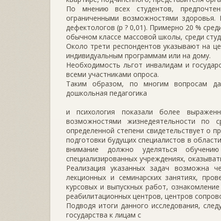
По мнению всех студентов, предпочте
ограниченными возможностями здоровья. 
дефектологов (p ? 0,01). Примерно 20 % ср
обычном классе массовой школы, среди сту
Около трети респондентов указывают на це
индивидуальным программам или на дому.
Необходимость льгот инвалидам и государ
всеми участниками опроса.
Таким образом, по многим вопросам да
дошкольная педагогика
и психология показали более выражен
возможностями жизнедеятельности по с
определенной степени свидетельствует о п
подготовки будущих специалистов в области
внимание должно уделяться обучению
специализированных учреждениях, оказыват
Реализация указанных задач возможна ч
лекционных и семинарских занятиях, прове
курсовых и выпускных работ, ознакомлени
реабилитационных центров, центров сопров
Подводя итоги данного исследования, сле
государства к лицам с