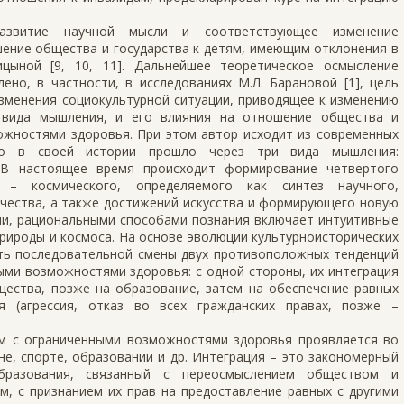
развитие научной мысли и соответствующее изменение
ение общества и государства к детям, имеющим отклонения в
цыной [9, 10, 11]. Дальнейшее теоретическое осмысление
но, в частности, в исследованиях М.Л. Барановой [1], цель
зменения социокультурной ситуации, приводящее к изменению
о вида мышления, и его влияния на отношение общества и
ожностями здоровья. При этом автор исходит из современных
во в своей истории прошло через три вида мышления:
. В настоящее время происходит формирование четвертого
 – космического, определяемого как синтез научного,
чества, а также достижений искусства и формирующего новую
ми, рациональными способами познания включает интуитивные
рироды и космоса. На основе эволюции культурноисторических
ь последовательной смены двух противоположных тенденций
ми возможностями здоровья: с одной стороны, их интеграция
щества, позже на образование, затем на обеспечение равных
я (агрессия, отказ во всех гражданских правах, позже –
м с ограниченными возможностями здоровья проявляется во
ине, спорте, образовании и др. Интеграция – это закономерный
бразования, связанный с переосмыслением обществом и
м, с признанием их прав на предоставление равных с другими