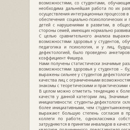
возможностями, со студентами, обучающим
необходима дальнейшая работа по их раз
осуществления интеграционных процессов в
обеспечения социально-психологических и 
детей с нарушениями в развитии, в общес
стороны семей, имеющих нормально развива
С целью сравнительного анализа выраже
возможностями здоровья у студентов, обу
педагогика и психология, и у лиц, буду
дефектологией, было проведено анкетиров
коэффициент Фишера.
Нами получены статистически значимые раз
возможностями здоровья у студентов – бу
выражены сильнее у студентов дефектологич
качества лиц с ограниченными возможностям
знакомы с теоретическими и практическими 
В целом можно отметить тенденцию к боле
качеств у данной категории лиц. Значимы
инициативности: студенты-дефектологи ск
более инициативными, чем студентыинженер
выражают большую степень согласия в при
коллеги по работе, одноклассника собст
затрудняются в принятии инвалидов в качест
квартире, подчиненного, представителя орга