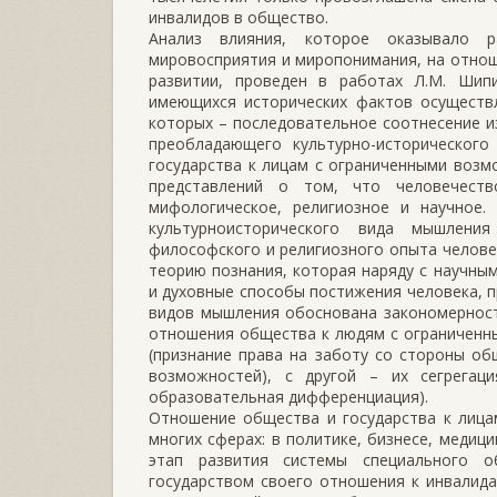
инвалидов в общество.
Анализ влияния, которое оказывало 
мировосприятия и миропонимания, на отнош
развитии, проведен в работах Л.М. Шипи
имеющихся исторических фактов осуществле
которых – последовательное соотнесение и
преобладающего культурно-историческог
государства к лицам с ограниченными возм
представлений о том, что человечест
мифологическое, религиозное и научное
культурноисторического вида мышления
философского и религиозного опыта челове
теорию познания, которая наряду с научны
и духовные способы постижения человека, п
видов мышления обоснована закономерност
отношения общества к людям с ограниченны
(признание права на заботу со стороны об
возможностей), с другой – их сегрегаци
образовательная дифференциация).
Отношение общества и государства к лица
многих сферах: в политике, бизнесе, медиц
этап развития системы специального о
государством своего отношения к инвалида