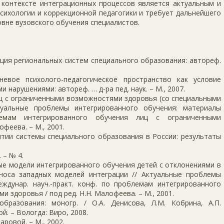
контексте интеграционных процессов является актуальным и
сихологии и коррекционной педагогики и требует дальнейшего
овне вузовского обучения специалистов.
ация региональных систем специального образования: автореф.
невое психолого-педагогическое пространство как условие
 нарушениями: автореф. … д-ра пед. наук. – М., 2007.
иц с ограниченными возможностями здоровья (со специальными
туальные проблемы интегрированного обучения: материалы
лемам интегрированного обучения лиц с ограниченными
феева. – М., 2001.
итии системы специального образования в России: результаты
 – № 4.
ые модели интегрированного обучения детей с отклонениями в
носа западных моделей интеграции // Актуальные проблемы
ждунар. науч.-практ. конф. по проблемам интегрированного
 здоровья / под ред. Н.Н. Малофеева. – М., 2001.
бразования: моногр. / О.А. Денисова, Л.М. Кобрина, А.П.
ой. – Вологда: Виро, 2008.
аровой. – М., 2002.