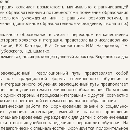
лючая
еграция означает возможность минимально ограничивающей
быми образовательными потребностями: получение образования
вательном учреждении или, с равными возможностями, в
ения (дошкольное образовательное учреждение, школа и пр.)
иального образования в связи с переходом на качественно
которого является интеграция, представлены в исследованиях
ковой, В.З. Кантора, В.И. Селиверстова, Н.М. Назаровой, Г.Н.
 Лубовского, Н.Д. Шматко,
 документах, носящих концептуальный характер. Выделяются два
 эволюционный. Революционный путь представляет собой
емы как традиционной формы специального обучения и
 интеграционного обучения; эволюционный путь предполагает
цессов внутри системы специального образования. По мнению
с одной стороны, и процессы интеграции – с другой, совместно
итие отечественной системы специального образования.
ематическая работа по формированию знаний о социально-
ских условиях интеграции, умений и навыков проведения
 специализированных учреждениях для детей с ограниченными
ся в высших учебных заведениях с первых лет обучения. На
 педагогических специальностей формируется положительное