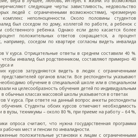
бие, вера в лучшее, любовь, интерес к жизни. Из возможных
еречисляют следующие черты: завистливость, недовольство
торых людей с ограниченными возможностями), чрезмерную
, комплекс неполноценности. Около половины студентов
алид был соседом по дому, коллегой по работе, а ребенок с
м собственного ребенка. Однако если дело касается более
 процент положительных ответов сокращается, а процент
к, например, соседом по квартире согласны видеть инвалида
нтов V курса. Отрицательные ответы в среднем составили 40 %.
 чтобы инвалид был родственником, составляют примерно 40
курса и
оих курсов затрудняются видеть в людях с ограниченными
 представителей органов власти. Все респонденты указывают
 необходимо обучение в специальной школе или в специальном
азали на целесообразность обучения детей по индивидуальным
 в обычных классах массовой школы указывается в ответах
ентов V курса. При ответе на данный вопрос анкеты респонденты
 обучения. Студенты обоих курсов отмечают необходимость
 в вузы, техникумы – около 80 %, при приеме на работу – 64 %,
ники опроса считают, что нужна государственная программа
х рабочих мест и пенсии по инвалидности.
аженные положительные установки к лицам с ограниченными