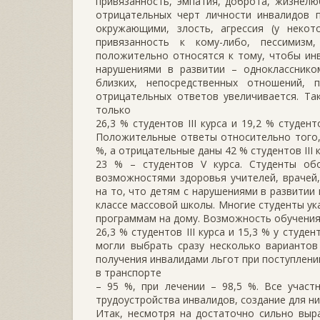
привязанность, эмпатия, доброта, жизнелю
отрицательных черт личности инвалидов п
окружающими, злость, агрессия (у неко
привязанность к кому-либо, пессимизм
положительно относятся к тому, чтобы инв
нарушениями в развитии – однокласснико
близких, непосредственных отношений,
отрицательных ответов увеличивается. Та
только
26,3 % студентов III курса и 19,2 % студе
Положительные ответы относительно того,
%, а отрицательные даны 42 % студентов III 
23 % – студентов V курса. Студенты об
возможностями здоровья учителей, врачей,
на то, что детям с нарушениями в развитии
классе массовой школы. Многие студенты ук
программам на дому. Возможность обучения
26,3 % студентов III курса и 15,3 % у студ
могли выбрать сразу несколько вариантов
получения инвалидами льгот при поступлении
в транспорте
– 95 %, при лечении – 98,5 %. Все участ
трудоустройства инвалидов, создание для ни
Итак, несмотря на достаточно сильно выр