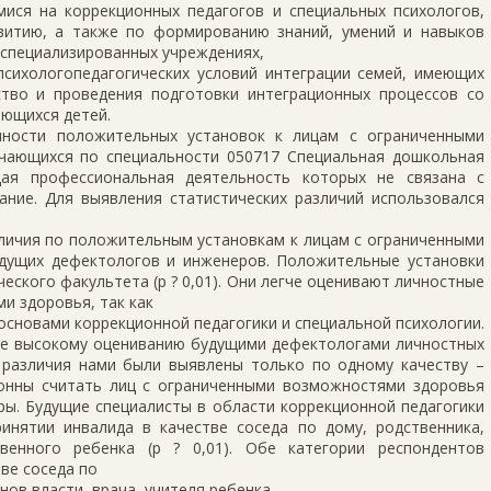
ися на коррекционных педагогов и специальных психологов,
витию, а также по формированию знаний, умений и навыков
 специализированных учреждениях,
психологопедагогических условий интеграции семей, имеющих
тво и проведения подготовки интеграционных процессов со
ющихся детей.
нности положительных установок к лицам с ограниченными
чающихся по специальности 050717 Специальная дошкольная
щая профессиональная деятельность которых не связана с
ание. Для выявления статистических различий использовался
личия по положительным установкам к лицам с ограниченными
дущих дефектологов и инженеров. Положительные установки
еского факультета (p ? 0,01). Они легче оценивают личностные
и здоровья, так как
основами коррекционной педагогики и специальной психологии.
е высокому оцениванию будущими дефектологами личностных
е различия нами были выявлены только по одному качеству –
лонны считать лиц с ограниченными возможностями здоровья
ы. Будущие специалисты в области коррекционной педагогики
нятии инвалида в качестве соседа по дому, родственника,
венного ребенка (p ? 0,01). Обе категории респондентов
ве соседа по
нов власти, врача, учителя ребенка.