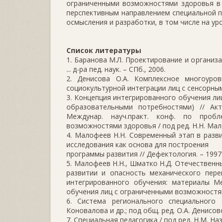
ограниченными возможностями здоровья в 
перспективным направлением специальной п
осмысления и разработки, в том числе на ур
Список литературы
1. Баранова М.Л. Проектирование и организ
... д-ра пед. наук. – СПб., 2006.
2. Денисова О.А. Комплексное многоуров
социокультурной интеграции лиц с сенсорными
3. Концепция интегрированного обучения л
образовательными потребностями) // Ак
Междунар. науч.практ. конф. по проб
возможностями здоровья / под ред. Н.Н. Мало
4. Малофеев Н.Н. Современный этап в разв
исследования как основа для построения
программы развития // Дефектология. – 1997.
5. Малофеев Н.Н., Шматко Н.Д. Отечественн
развитии и опасность механического пере
интегрированного обучения: материалы Ме
обучения лиц с ограниченными возможностями
6. Система регионального специального о
Коновалова и др.; под общ. ред. О.А. Денисов
7. Специальная педагогика / под ред. Н.М. Наз