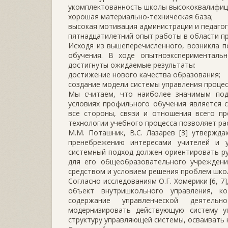
укомплектованность школы высококвалифиц
хорошая материально-техническая база;
высокая мотивация администрации и педагог
пятнадцатилетний опыт работы в области п
Исходя из вышеперечисленного, возникла 
обучения. В ходе опытноэксперименталь
достигнуты ожидаемые результаты:
достижение нового качества образования;
создание модели системы управления проце
Мы считаем, что наиболее значимым по
условиях профильного обучения является с
все стороны, связи и отношения всего пр
технологии учебного процесса позволяет рас
М.М. Поташник, В.С. Лазарев [3] утвержд
пренебрежению интересами учителей и у
системный подход должен ориентировать ру
для его общеобразовательного учреждени
средством и условием решения проблем шко
Согласно исследованиям О.Г. Хомерики [6, 
объект внутришкольного управления, к
содержание управленческой деятельн
модернизировать действующую систему у
структуру управляющей системы, осваивать 