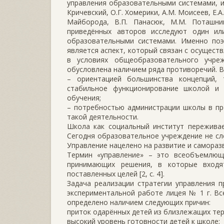
управления образовательными системами, ин
Кричевский, О.Г. Хомерики, А.М. Моисеев, Е.А
Майборода, В.П. Панасюк, М.М. Поташник
приведённых авторов исследуют один ил
образовательными системами. Именно поэ
является аспект, который связан с осущест
в условиях общеобразовательного учре
обусловлена наличием ряда противоречий. 
– ориентацией большинства концепций,
стабильное функционирование школой и
обучения;
– потребностью администрации школы в пр
такой деятельности.
Школа как социальный институт переживае
Сегодня образовательное учреждение не сл
Управление нацелено на развитие и самораз
Термин «управление» – это всеобъемлющ
принимающих решения, в которые входя
поставленных целей [2, с. 4].
Задача реализации стратегии управления 
экспериментальной работе лицея № 1 г. В
определено наличием следующих причин:
приток одарённых детей из близлежащих тер
высокий уровень готовности детей к школе;