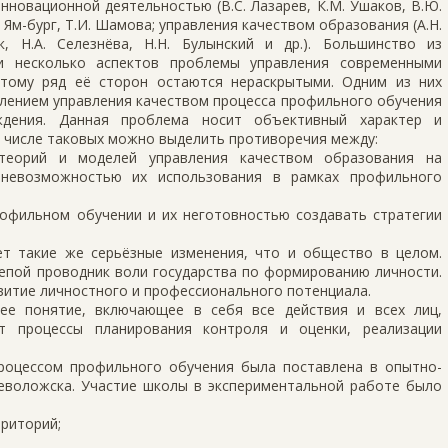
новационной деятельностью (В.С. Лазарев, К.М. Ушаков, В.Ю.
. Ям-бург, Т.И. Шамова; управления качеством образования (А.Н.
, Н.А. Селезнёва, Н.Н. Булынский и др.). Большинство из
и несколько аспектов проблемы управления современными
тому ряд её сторон остаются нераскрытыми. Одним из них
влением управления качеством процесса профильного обучения
ждения. Данная проблема носит объективный характер и
В числе таковых можно выделить противоречия между:
 теорий и моделей управления качеством образования на
 невозможностью их использования в рамках профильного
офильном обучении и их неготовностью создавать стратегии
т такие же серьёзные изменения, что и общество в целом.
епой проводник воли государства по формированию личности.
витие личностного и профессионального потенциала.
ее понятие, включающее в себя все действия и всех лиц,
т процессы планирования контроля и оценки, реализации
процессом профильного обучения была поставлена в опытно-
севоложска. Участие школы в экспериментальной работе было
риторий;