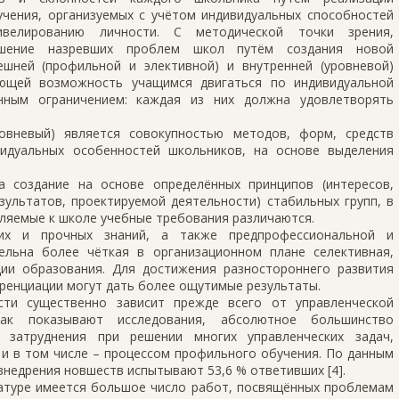
учения, организуемых с учётом индивидуальных способностей
велированию личности. С методической точки зрения,
ешение назревших проблем школ путём создания новой
шней (профильной и элективной) и внутренней (уровневой)
яющей возможность учащимся двигаться по индивидуальной
енным ограничением: каждая из них должна удовлетворять
овневый) является совокупностью методов, форм, средств
видуальных особенностей школьников, на основе выделения
 создание на основе определённых принципов (интересов,
зультатов, проектируемой деятельности) стабильных групп, в
ляемые к школе учебные требования различаются.
их и прочных знаний, а также предпрофессиональной и
ельна более чёткая в организационном плане селективная,
и образования. Для достижения разностороннего развития
енциации могут дать более ощутимые результаты.
сти существенно зависит прежде всего от управленческой
Как показывают исследования, абсолютное большинство
 затруднения при решении многих управленческих задач,
 и в том числе – процессом профильного обучения. По данным
внедрения новшеств испытывают 53,6 % ответивших [4].
ратуре имеется большое число работ, посвящённых проблемам