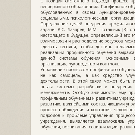
С позиций системного подхода процесс п
непрерывного образования. Профильное обу
обусловленную в своём функционирован
социальными, психологическими, организаци
Определение целей внедрения профильного
задачи. В.С. Лазарев, М.М. Поташник [3] 
настоящего в будущее, определяющий его эт
взаимосвязи и распределение ресурсов меж
сделать сегодня, чтобы достичь желаемы
реализации профильного обучения выража
данной системы обучения. Основными в
организация, руководство и контроль.
Управление процессом профильного обучен
не как самоцель, а как средство улуч
деятельности. В этой связи может быть 
опыта системы разработки и внедрения 
менеджменте. Особую значимость ему при
профильным обучением и развитием учрежд
развитию, важнейшими составляющими управл
процесс наблюдения и контроля, человече
подходов к проблеме управления процесс
учреждения, выявляется взаимосвязь у
обучения, воспитания, социализации, развит