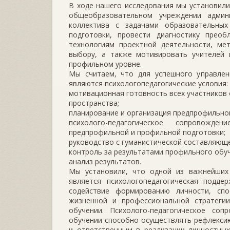
В ходе нашего исследования мы установили
общеобразовательном учреждении админ
коллектива с задачами образовательны
подготовки, провести диагностику прео
технологиям проектной деятельности, ме
выбору, а также мотивировать учителей
профильном уровне.
Мы считаем, что для успешного управле
являются психологопедагогические условия:
мотивационная готовность всех участников
пространства;
планирование и организация предпрофильно
психолого-педагогическое сопровожд
предпрофильной и профильной подготовки;
руководство с гуманистической составляюще
контроль за результатами профильного обуч
анализ результатов.
Мы установили, что одной из важнейших
является психологопедагогическая подде
содействие формированию личности, сп
жизненной и профессиональной стратегии
обучении. Психолого-педагогическое со
обучении способно осуществлять рефлекси
и ответственным в реализации личностных 