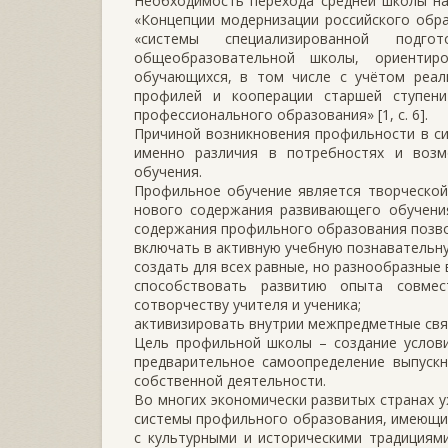
Необходимость перехода средней школы на
«Концепции модернизации российского образ
«системы специализированной подг
общеобразовательной школы, ориентир
обучающихся, в том числе с учётом реал
профилей и кооперации старшей ступен
профессионального образования» [1, с. 6].
Причиной возникновения профильности в с
именно различия в потребностях и воз
обучения.
Профильное обучение является творческой
нового содержания развивающего обучения
содержания профильного образования позво
включать в активную учебную познавательн
создать для всех равные, но разнообразные
способствовать развитию опыта совмес
сотворчеству учителя и ученика;
активизировать внутрии межпредметные свя
Цель профильной школы – создание услов
предварительное самоопределение выпуск
собственной деятельности.
Во многих экономически развитых странах 
системы профильного образования, имеющие
с культурными и историческими традициям