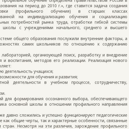
 профильное обучение определена Правительством России в
ования на период до 2010 г.», где ставится задача создания
отовки (профильного обучения) в старших классах
ованной на индивидуализацию обучения и социализацию
ьных потребностей рынка труда, отработки гибкой системы
и школы с учреждениями начального, среднего и высшего
истеме общего образования послужили внутренние факторы, а
можностях самих школьников по отношению к содержанию
 лабораторией, организующей поиск, разработку и внедрение
 и воспитания, методов его реализации. Реализация нового
ляет:
ую деятельность учащихся;
 возможности для обучения и развития;
тной деятельности в учебном процессе, сотрудничеству,
зи.
ий для формирования осознанного выбора, обеспечивающего
ника основной школы в отношении профильного направления
уже давно сложились и успешно функционируют педагогические
 как общие черты, так и характерные особенности, связанные
и стран. Несмотря на эти различия, зарождение профильного