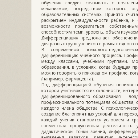
обучения следует связывать с появлен
механизмом, посредством которого ос
образовательных системах. Принято счита
раскрытием индивидуальности ребёнка, и
возможности продвигаться собственны
способностям темп, уровень, объём изучаем
Дифференциация предполагает обеспечени
для разных групп учеников в рамках одного 
В современной психолого-педагогиче
дифференциацию учебного процесса. Профи
между классами, учебными группами. М
образования, в условиях, когда будущая п
можно говорить о прикладном профиле, ког
(например, фармацевта).
Под дифференциацией обучения понимаетс
которой учитываются их склонности, интер
дифференцированного образования – возд
профессионального потенциала общества, 
каждого члена общества. С психологическ
создание благоприятных условий для перехо
каждый ученик становится условием и ср
совместная продуктивная деятельность 
дидактической точки зрения, дифференци
выявления задатков, развития интерес