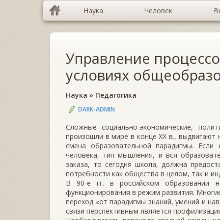
Наука
Человек
В
Управление процессо
условиях общеобраз
Наука
»
Педагогика
DARK-ADMIN
Сложные социально-экономические, полит
произошли в мире в конце ХХ в., выдвигают 
смена образовательной парадигмы. Если
человека, тип мышления, и вся образоват
заказа, то сегодня школа, должна предос
потребности как общества в целом, так и ин
В 90-е гг. в российском образовании 
функционирования в режим развития. Многи
переход «от парадигмы знаний, умений и навы
связи перспективным является профилизаци