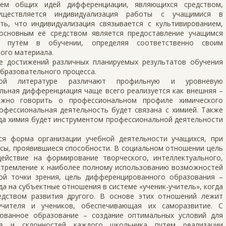
ием общих идей дифференциации, являющихся средством,
уществляется индивидуализация работы с учащимися в
ть, что индивидуализация связывается с культивированием,
 основным её средством является предоставление учащимся
м путём в обучении, определяя соответственно своим
ого материала.
е достижений различных планируемых результатов обучения
образовательного процесса.
ской литературе различают профильную и уровневую
льная дифференциация чаще всего реализуется как внешняя –
ожно говорить о профессиональном профиле химического
рофессиональная деятельность будет связана с химией. Также
да химия будет инструментом профессиональной деятельности
я форма организации учебной деятельности учащихся, при
есы, проявившиеся способности. В социальном отношении цель
ействие на формирование творческого, интеллектуального,
стремление к наиболее полному использованию возможностей
ой точки зрения, цель дифференцированного образования –
да на субъектные отношения в системе «ученик-учитель», когда
едством развития другого. В основе этих отношений лежит
учителя и учеников, обеспечивающая их саморазвитие. С
рованное образование – создание оптимальных условий для
ов и склонностей каждого школьника путем реализации