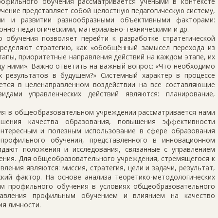
рофильного обучения рассматривается учёными в контексте
чение представляет собой целостную педагогическую систему,
ии и развитии разнообразными объективными факторами:
онно-педагогическими, материально-техническими и др.
 обучения позволяет перейти к разработке стратегической
определяют стратегию, как «обобщённый замысел перехода из
апы, приоритетные направления действий на каждом этапе, их
ду ними». Важно ответить на важный вопрос: «Что необходимо
х результатов в будущем?» Системный характер в процессе
ется в целенаправленном воздействии на все составляющие
идами управленческих действий являются: планирование,
ия в общеобразовательном учреждении рассматривается нами
шения качества образования, повышения эффективности
интересным и полезным использование в сфере образования
профильного обучения, представленного в инновационном
дают положения и исследования, связанные с управлением
ения. Для общеобразовательного учреждения, стремящегося к
ения являются: миссия, стратегия, цели и задачи, результат,
ский фактор. На основе анализа теоретико-методологических
ом профильного обучения в условиях общеобразовательного
правления профильным обучением и влиянием на качество
ия личности.