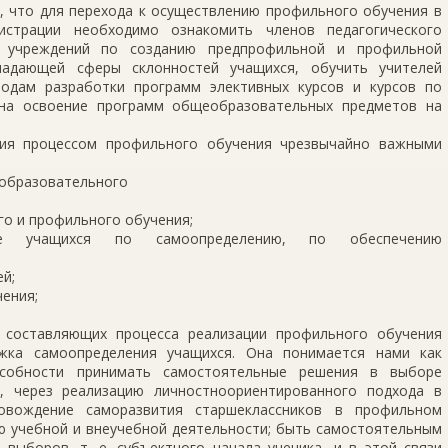
, что для перехода к осуществлению профильного обучения в
истрации необходимо ознакомить членов педагогического
х учреждений по созданию предпрофильной и профильной
бладающей сферы склонностей учащихся, обучить учителей
тодам разработки программ элективных курсов и курсов по
 на освоение программ общеобразовательных предметов на
ния процессом профильного обучения чрезвычайно важными
 образовательного
го и профильного обучения;
ение учащихся по самоопределению, по обеспечению
й;
ения;
 составляющих процесса реализации профильного обучения
ржка самоопределения учащихся. Она понимается нами как
особности принимать самостоятельные решения в выборе
, через реализацию личностноориентированного подхода в
провождение саморазвития старшеклассников в профильном
ю учебной и внеучебной деятельности; быть самостоятельным
выборов, т. е. субъектного начала ученика, и в этой связи