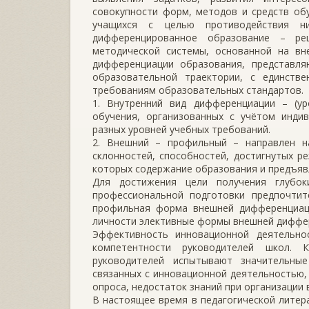
совокупности форм, методов и средств об
учащихся с целью противодействия ни
дифференцированное образование – р
методической системы, основанной на вне
дифференциации образования, представл
образовательной траектории, с единств
требованиям образовательных стандартов.
1. Внутренний вид дифференциации – (ур
обучения, организованных с учётом инди
разных уровней учебных требований.
2. Внешний – профильный – направлен на
склонностей, способностей, достигнутых ре
которых содержание образования и предъяв
Для достижения цели получения глубок
профессиональной подготовки предпочтит
профильная форма внешней дифференциаци
личности элективные формы внешней диффер
Эффективность инновационной деятельно
компетентности руководителей школ. 
руководителей испытывают значительные
связанных с инновационной деятельностью,
опроса, недостаток знаний при организации 
В настоящее время в педагогической лите