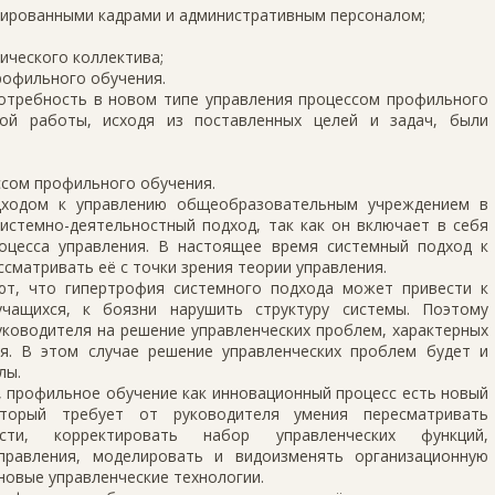
ированными кадрами и административным персоналом;
ического коллектива;
рофильного обучения.
потребность в новом типе управления процессом профильного
ной работы, исходя из поставленных целей и задач, были
ссом профильного обучения.
дходом к управлению общеобразовательным учреждением в
истемно-деятельностный подход, так как он включает в себя
оцесса управления. В настоящее время системный подход к
сматривать её с точки зрения теории управления.
ают, что гипертрофия системного подхода может привести к
чащихся, к боязни нарушить структуру системы. Поэтому
ководителя на решение управленческих проблем, характерных
я. В этом случае решение управленческих проблем будет и
лы.
7], профильное обучение как инновационный процесс есть новый
оторый требует от руководителя умения пересматривать
ости, корректировать набор управленческих функций,
правления, моделировать и видоизменять организационную
новые управленческие технологии.