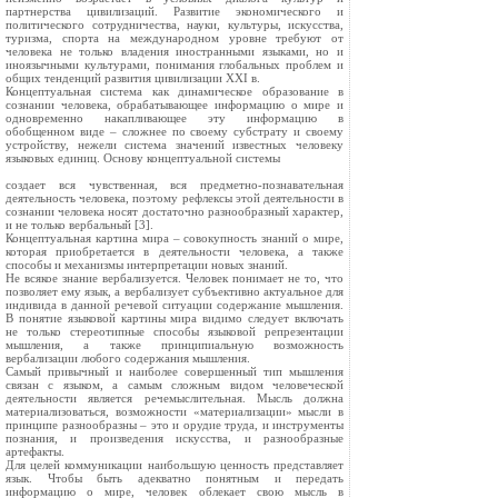
партнерства цивилизаций. Развитие экономического и
политического сотрудничества, науки, культуры, искусства,
туризма, спорта на международном уровне требуют от
человека не только владения иностранными языками, но и
иноязычными культурами, понимания глобальных проблем и
общих тенденций развития цивилизации XXI в.
Концептуальная система как динамическое образование в
сознании человека, обрабатывающее информацию о мире и
одновременно накапливающее эту информацию в
обобщенном виде – сложнее по своему субстрату и своему
устройству, нежели система значений известных человеку
языковых единиц. Основу концептуальной системы
создает вся чувственная, вся предметно-познавательная
деятельность человека, поэтому рефлексы этой деятельности в
сознании человека носят достаточно разнообразный характер,
и не только вербальный [3].
Концептуальная картина мира – совокупность знаний о мире,
которая приобретается в деятельности человека, а также
способы и механизмы интерпретации новых знаний.
Не всякое знание вербализуется. Человек понимает не то, что
позволяет ему язык, а вербализует субъективно актуальное для
индивида в данной речевой ситуации содержание мышления.
В понятие языковой картины мира видимо следует включать
не только стереотипные способы языковой репрезентации
мышления, а также принципиальную возможность
вербализации любого содержания мышления.
Самый привычный и наиболее совершенный тип мышления
связан с языком, а самым сложным видом человеческой
деятельности является речемыслительная. Мысль должна
материализоваться, возможности «материализации» мысли в
принципе разнообразны – это и орудие труда, и инструменты
познания, и произведения искусства, и разнообразные
артефакты.
Для целей коммуникации наибольшую ценность представляет
язык. Чтобы быть адекватно понятным и передать
информацию о мире, человек облекает свою мысль в