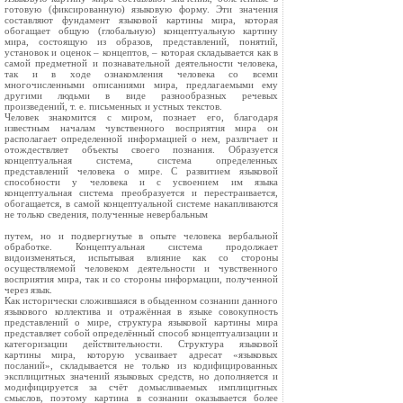
готовую (фиксированную) языковую форму. Эти значения
составляют фундамент языковой картины мира, которая
обогащает общую (глобальную) концептуальную картину
мира, состоящую из образов, представлений, понятий,
установок и оценок – концептов, – которая складывается как в
самой предметной и познавательной деятельности человека,
так и в ходе ознакомления человека со всеми
многочисленными описаниями мира, предлагаемыми ему
другими людьми в виде разнообразных речевых
произведений, т. е. письменных и устных текстов.
Человек знакомится с миром, познает его, благодаря
известным началам чувственного восприятия мира он
располагает определенной информацией о нем, различает и
отождествляет объекты своего познания. Образуется
концептуальная система, система определенных
представлений человека о мире. С развитием языковой
способности у человека и с усвоением им языка
концептуальная система преобразуется и перестраивается,
обогащается, в самой концептуальной системе накапливаются
не только сведения, полученные невербальным
путем, но и подвергнутые в опыте человека вербальной
обработке. Концептуальная система продолжает
видоизменяться, испытывая влияние как со стороны
осуществляемой человеком деятельности и чувственного
восприятия мира, так и со стороны информации, полученной
через язык.
Как исторически сложившаяся в обыденном сознании данного
языкового коллектива и отражённая в языке совокупность
представлений о мире, структура языковой картины мира
представляет собой определённый способ концептуализации и
категоризации действительности. Структура языковой
картины мира, которую усваивает адресат «языковых
посланий», складывается не только из кодифицированных
эксплицитных значений языковых средств, но дополняется и
модифицируется за счёт домысливаемых имплицитных
смыслов, поэтому картина в сознании оказывается более