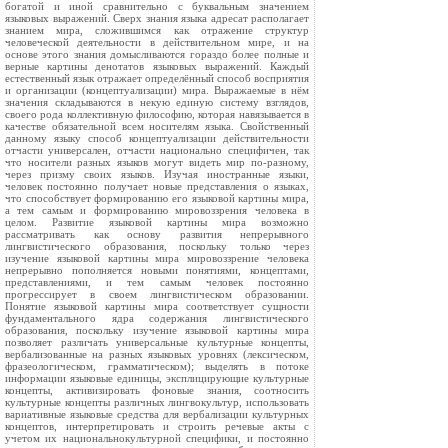
богатой и иной сравнительно с буквальным значением
языковых выражений. Сверх знания языка адресат располагает
знанием мира, сложившимся как отражение структур
человеческой деятельности в действительном мире, и на
основе этого знания домысливаются гораздо более полные и
верные картины денотатов языковых выражений. Каждый
естественный язык отражает определённый способ восприятия
и организации (концептуализации) мира. Выражаемые в нём
значения складываются в некую единую систему взглядов,
своего рода коллективную философию, которая навязывается в
качестве обязательной всем носителям языка. Свойственный
данному языку способ концептуализации действительности
отчасти универсален, отчасти национально специфичен, так
что носители разных языков могут видеть мир по-разному,
через призму своих языков. Изучая иностранные языки,
человек постоянно получает новые представления о языках,
что способствует формированию его языковой картины мира,
а тем самым и формированию мировоззрения человека в
целом. Развитие языковой картины мира возможно
рассматривать как основу развития непрерывного
лингвистического образования, поскольку только через
изучение языковой картины мира мировоззрение человека
непрерывно пополняется новыми понятиями, концептами,
представлениями, и тем самым человек постоянно
прогрессирует в своем лингвистическом образовании.
Понятие языковой картины мира соответствует сущности
фундаментального ядра содержания лингвистического
образования, поскольку изучение языковой картины мира
позволяет различать универсальные культурные концепты,
вербализованные на разных языковых уровнях (лексическом,
фразеологическом, грамматическом); выделять в потоке
информации языковые единицы, эксплицирующие культурные
концепты, активизировать фоновые знания, соотносить
культурные концепты различных лингвокультур, использовать
вариативные языковые средства для вербализации культурных
концептов, интерпретировать и строить речевые акты с
учетом их национальнокультурной специфики, и постоянно