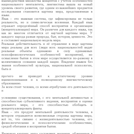
взаимодействия множества концептов с учётом особенностей
национального менталитета, лингвистика вышла на новый
уровень своего развития, где одним из важнейших предметов
исследования становится картина мира, представленная в
языке.
Язык – это знаковая система, где зафиксирована не только
реальность, но и символическая вселенная. Каждый язык
отражает определённый способ восприятия и организации
(концептуализации) мира. Он различен для каждого языка, так
как во многом отличается от научной картины мира. У
каждого народа разная природа, быт, история, ценности. Это
и составляет национальную модель мира.
Реальная действительность и её отражение в виде картины
мира реальны для всех (люди всех национальностей видят
реальные объекты одинаково в силу одинаковых
психофизиологических особенностей восприятия), но
осмысление бытия в этом мире осуществляется по-разному в
коллективном сознании каждой нации. Владение языком без
знания особенностей культуры, национальной психологии,
быта и
прочего не приводит к достаточному уровню
взаимопонимания и к полноценному лингвистическому
образованию.
За всем стоит человек, со всеми атрибутами его деятельности
и
условиями существования, с его ментальной активностью и
способностью субъективного видения, восприятия и оценки
реального мира, с его способностью обобщать и
концептуализировать факты.
Язык – это продукт ментальной деятельности человека, в
котором отражаются всевозможные стороны картины мира,
всё то, что связано с жизнедеятельностью человека, его
физиологическими и психологическими особенностями,
средой обитания и восприятия бытия.
Языковую картину мира составляют значения, облеченные в