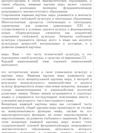
прогрессировать в своем лингвистическом образовании, и
таким образом, языковая картина мира может служить
основой реализации принципа фундаментализации
непрерывного лингвистического образования.
Современная языковая картина мира развивается в контексте
становления глобальной культуры и интеграции образования.
Многоаспектные процессы глобализации и интеграции,
характерные для развития цивилизации XXI в.,
осуществляются в условиях диалога культур и формирования
новых общекультурных элементов как показателей
становления глобальной культуры. Элементы глобальной
культуры отражаются прежде всего в языке как носителе
культурных ценностей, материальных и духовных, и в
развитии языковой картины
мира. Язык – это часть человеческой культуры, и это
порождение самой культуры, и средство её выражения [2].
Каждый национальный язык отражает национальный
менталитет,
его исторические корни и свою уникальную культуру и
картину мира. Языковая картина мира развивается как
составная часть концептуальной картины мира, в которой в
результате межкультурного взаимодействия и диалога
культур формируются новые смысловые концепты, лежащие в
основе взаимопонимания и взаимодействия носителей
различных языков. Новые знания встраиваются в структуру
языков и усваиваются последующими поколениями вместе с
усвоением как родного, так и иностранного языка.
Концепция языковой картины мира как составной части
концептуальной, общей картины мира ориентирует не столько
на коммуникативную функцию языка, сколько на его
мировоззренческую функцию, на новое мировосприятие и
миропонимание, на развитие глобального мышления. В связи с
этим концепция языковой картины мира может стать
содержательной основой фундаментализации непрерывного
лингвистического образования, актуальность которого
неизменно возрастает в условиях диалога культур и