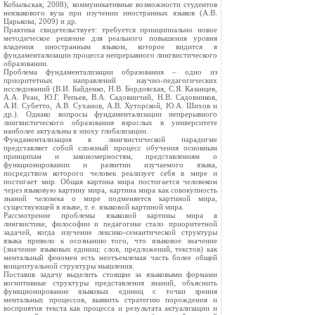
Кобыльская, 2008); коммуникативные возможности студентов
неязыкового вуза при изучении иностранных языков (А.В.
Царькова, 2009) и др.
Практика свидетельствует: требуется принципиально новое
методическое решение для реального повышения уровня
владения иностранным языком, которое видится в
фундаментализации процесса непрерывного лингвистического
образовании.
Проблема фундаментализации образования – одно из
приоритетных направлений научно-педагогических
исследований (В.И. Байденко, Н.В. Бордовская, С.Я. Казанцев,
А.А. Реан, Ю.Г. Репьев, В.А. Садовничий, Н.В. Садовников,
А.И. Субетто, А.В. Суханов, А.В. Хуторской, Ю.А. Шихов и
др.). Однако вопросы фундаментализации непрерывного
лингвистического образования взрослых в университете
наиболее актуальны в эпоху глобализации.
Фундаментализация в лингвистической парадигме
представляет собой сложный процесс обучения основным
принципам и закономерностям, представлениям о
функционировании и развитии изучаемого языка,
посредством которого человек реализует себя в мире и
постигает мир. Общая картина мира постигается человеком
через языковую картину мира, картина мира как совокупность
знаний человека о мире подменяется картиной мира,
существующей в языке, т. е. языковой картиной мира.
Рассмотрение проблемы языковой картины мира в
лингвистике, философии и педагогике стало приоритетной
задачей, когда изучение лексико-семантической структуры
языка привело к осознанию того, что языковое значение
(значение языковых единиц: слов, предложений, текстов) как
ментальный феномен есть неотъемлемая часть более общей
концептуальной структуры мышления.
Поставив задачу выделить стоящие за языковыми формами
когнитивные структуры представления знаний, объяснить
функционирование языковых единиц с точки зрения
ментальных процессов, выявить стратегию порождения и
восприятия текста как процесса и результата актуализации и