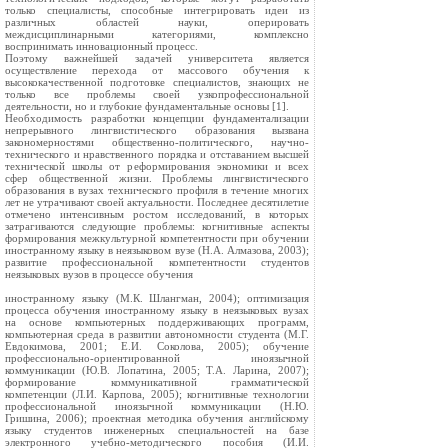
только специалисты, способные интегрировать идеи из
различных областей науки, оперировать
междисциплинарными категориями, комплексно
воспринимать инновационный процесс.
Поэтому важнейшей задачей университета является
осуществление перехода от массового обучения к
высококачественной подготовке специалистов, знающих не
только все проблемы своей узкопрофессиональной
деятельности, но и глубокие фундаментальные основы [1].
Необходимость разработки концепции фундаментализации
непрерывного лингвистического образования вызвана
закономерностями общественно-политического, научно-
технического и нравственного порядка и отставанием высшей
технической школы от реформирования экономики и всех
сфер общественной жизни. Проблемы лингвистического
образования в вузах технического профиля в течение многих
лет не утрачивают своей актуальности. Последнее десятилетие
отмечено интенсивным ростом исследований, в которых
затрагиваются следующие проблемы: когнитивные аспекты
формирования межкультурной компетентности при обучении
иностранному языку в неязыковом вузе (Н.А. Алмазова, 2003);
развитие профессиональной компетентности студентов
неязыковых вузов в процессе обучения
иностранному языку (М.К. Шлангман, 2004); оптимизация
процесса обучения иностранному языку в неязыковых вузах
на основе компьютерных поддерживающих программ,
компьютерная среда в развитии автономности студента (М.Г.
Евдокимова, 2001; Е.И. Соколова, 2005); обучение
профессионально-ориентированной иноязычной
коммуникации (Ю.В. Лопатина, 2005; Т.А. Ларина, 2007);
формирование коммуникативной грамматической
компетенции (Л.И. Карпова, 2005); когнитивные технологии
профессиональной иноязычной коммуникации (Н.Ю.
Гришина, 2006); проектная методика обучения английскому
языку студентов инженерных специальностей на базе
электронного учебно-методического пособия (И.И.