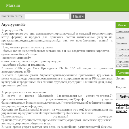
Murzim
поиск по сайту
Агротуризм РБ
Меню
Агротуризм РБ
Энцикло
Агроэкотуризм-это вид деятельности,организуемый в сельской местности,при
котор формир и продест для приезжих гостей комплексные услуги по
Наука
проживанию,отдыху,питанию,экскурсий,а так же преобретению знаний и
Человек
навыков.
Предпосылки развит агроэкотуризма:
Гороско
- больш кол-во нерентабельных сельких хо-в и как следствие низкие зарплаты.
-увеличение безработицы.
Необъяс
-живописн ландшафт
-памятники археологии,истории,культуры.
Народны
-самобытн обычаи и традиции.
средства
2 июня 2006 года Указ Президента РБ №372 «О мерах по развитию
агроэкотуризма в РБ»
Авториз
В соотв с данным указм Агроэкотуризм-временное пребывание туристов в
целях отдыха,оздоровления,ознакомления с природным потенц РБ,национальн
Логин:
культурой и традициями без занятия трудовой,предприн или инной деят,котор
приносит прибыль.
Пароль:
Агроуслуги и их классификация
В соотв с исслед Марковой: 1)распределит-ые услуги-торговля,2)
производственные услуги-инженеринг3)проф услуги-
банки,страховые,финанс,консультативные.4)потребительские5)общественнные-
Регистра
медецина,радио,телефид,спорт.
сайте!
За
Классиф по Кулибановой:1)услуги на управление гос-ом2)усл ориентации на
пароль?
управление предприятием3)обществом4)потребностями человека
Применительно отраслевой структуре:
транспортные,строительства,промышленности,агропром копмлексе,туристско-
экспедиц.,торговые,общепита и др.
В наше время услуга выступ как одна из важнейших разновидностей бизнеса,