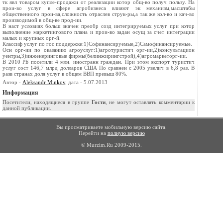
тк явл товаром купле-продажи от реализации котор общ-во получ пользу. На
прои-во услуг в сфере агробизнеса влияют эк механизм,масштабы
общественного прои-ва,сложность отраслев струк-ры,а так же кол-во и кач-во
производимой в общ-ве прод-ии.
В наст условиях больш значен преобр созд интегрируемых услуг при котор
выполнение маркетингового плана и прои-во задан осущ за счет интеграции
малых и крупных орг-й.
Классиф услуг по гос поддержке:1)Софинансируемые,2)Самофинансируемые.
Осн орг-ии по оказанию агроуслуг:1)агротуристич орг-ии,2)консультацион
уентры,3)инженеринговые фирмы(белинжирингстрой),4)агромаркеторг-ии.
В 2010 РБ посетили 4 млн. иностранн граждан. При этом экспорт туристич
услуг сост 146,7 млрд долларов США По сравнен с 2005 увелич в 6,8 раз. В
разв странах доля услуг в общем ВВП превыш 80%.
Автор -
Aleksandr Minkov
, дата - 5.07.2013
Информация
Посетители, находящиеся в группе
Гости
, не могут оставлять комментарии к
данной публикации.
Вы просматриваете мобильную версию сайта.
Перейти на
полную версию
© Murzim.Ru 2009-2015.