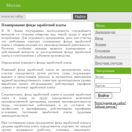
Murzim
поиск по сайту
Планирование фонда заработной платы
Меню
В. И. Ленин подчеркивал необходимость строжайшего
Энциклопедии
контроля со стороны общества над мерой труда и мерой
потребления. Для отдельного предприятия, цеха или участка
Наука
это требование означает соизмерение фонда заработной
Человек
платы с общими итогами его производствен­ной деятельности.
Поэтому особенно важным является планирование и
Гороскопы
действенный контроль за расходованием фонда заработной
платы в сопоставлении с объемом производства.
Необъяснимое
Определение планового фонда заработной платы
Народные средства
Плановый фонд заработной платы по предприятию, цеху,
Авторизация
участку определяется путем расчета сумм, подле­жащих
выплате в предстоящем периоде за процентное выполнение
Логин:
заданий производственного плана при проектируемом уровне
выработки (штате обслужива­ния), действующих тарифных
Пароль:
ставках и системах зара­ботной платы.
Следовательно, фонд заработной платы и средняя заработная
плата в плане по труду определяются величи­ной
производственной программы, уровнем производи­тельности
Регистрация на сайте!
труда, численностью работающих и их соста­вом по
Забыли пароль?
профессиям и квалификации, действующими та­рифными
условиями, системами заработной платы, трудовым
законодательством.
При составлении плана предприятия фонд заработной платы и
средняя заработная плата определяются отдельно по каждой
группе трудящихся (рабочих, учеников, инженерно-