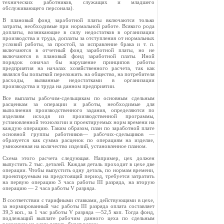
технических работников, служащих и младшего
обслуживающего персонала).
В плановый фонд заработной платы включаются только
затраты, необходимые при нормальной работе. Всякого рода
доплаты, возникающие в силу недостатков в организации
производства и труда, доплаты за отступ­ления от нормальных
условий работы, за простой, за исправление брака и т. п.
включаются в отчетный фонд заработной платы, но не
включаются в плановый фонд заработной платы. Иной
порядок означал бы наруше­ние принципов работы
предприятия на началах хозяй­ственного расчета, так как
являлся бы попыткой пере­ложить на общество, на потребителя
расходы, вызван­ные недостатками в организации
производства и труда на данном предприятии.
Все выплаты рабочим-сдельщикам по основным сдельным
расценкам за операции и работы, необходи­мые для
выполнения производственного задания, опре­деляются по
изделиям исходя из производственной про­граммы,
установленной технологии и проектируемых норм времени на
каждую операцию. Таким образом, план по заработной плате
основной группы работни­ков— рабочих-сдельщиков —
образуется как сумма рас­ценок по операциям на изделие,
умноженная на количе­ство изделий, установленное планом.
Схема этого расчета следующая. Например, цех должен
выпустить 2 тыс. деталей. Каждая деталь проходит в цехе две
операции. Чтобы выпустить одну деталь, по нормам времени,
проектируемым на предстоящий период, требуется затратить
на первую операцию 3 часа работы III разряда, на вторую
операцию — 2 часа работы V разряда.
В соответствии с тарифными ставками, действующими в цехе,
за нормированный час работы III разряда оплата составляет
39,3 коп., за 1 час работы V разряда —52,5 коп. Тогда фонд,
под­лежащий выплате рабочим данного цеха по сдельным