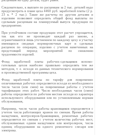
расценкам на одну деталь, будет равен:
Следовательно, к выплате по расценкам за 2 тыс. деталей надо
предусмотреть в плане цеха 4460 руб. заработной платы (2 р.
23 к. * 2 тыс.). Такие же расчеты по другим деталям и
изделиям позво­ляют определить общий фонд выплаты по
сдельным расценкам на планируемый выпуск продукции по
предприятию.
При устойчивом составе продукции этот расчет упро­щается,
так как его не производят каждый раз заново, а
ограничиваются лишь уточнением по каждому цеху и участку
имеющихся сводных нормировочных карт и сдельных
расценок по операции, изделию с учетом на­меченных на
предстоящий период мероприятий по сни­жению
трудоемкости изделий.
Фонд заработной платы рабочих-сдельщиков вспомо­
гательных цехов наиболее правильно определять тем же
методом, т. е. исходя из данных технического нормиро­вания
и производственной программы цеха.
Фонд заработной платы по тарифу для повременно
оплачиваемых рабочих определяется исходя из необхо­димого
числа часов (или смен) на повременные работы с учетом
тарификации этих работ. Число необходимых часов (смен)
работы определяется по рабочим местам исходя из характера
используемого оборудования или по установленным нормам
обслуживания,
Например, число часов работы крановщиков опреде­ляется с
учетом числа работающих кранов по сменам. Время работы
наладчиков, контролеров-браковщиков, ремонтных рабочих
определяется по сменам с учетом количества рабочих мест,
обслуживаемых одним налад­чиком или контролером, числа
единиц оборудования на одного ремонтного слесаря или
электрика.