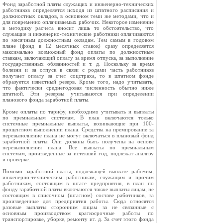
Фонд заработной платы служащих и инженерно-тех­нических
работников определяется исходя из штатного расписания и
должностных окладов, в основном теми же методами, что и
для повременно оплачиваемых рабочих. Некоторое изменение
в методику расчета вносит лишь то обстоятельство, что
служащие и инженерно-технические работники оплачиваются
по месячным должностным окладам. Тем самым в годовом
плане (фонд в 12 месяч­ных ставок) сразу определяется
максимально возмож­ный фонд оплаты по должностным
ставкам, включаю­щий оплату за время отпуска, за выполнение
государ­ственных обязанностей и т. д. Поскольку за время
болезни и за отпуск в связи с родами часть работников
получает оплату за счет соцстраха, то в штатном фонде
образуется известный резерв. Кроме того, надо учиты­вать,
что фактически среднегодовая численность обычно ниже
штатной. Эти резервы учитываются при опреде­лении
планового фонда заработной платы.
Кроме оплаты по тарифу, необходимо учитывать и выплаты
по премиальным системам. В план включаются только
системные премиальные выплаты, возникающие при 100-
процентном выполнении плана. Средства на пре­мирование за
перевыполнение плана не могут вклю­чаться в плановый фонд
заработной платы. Они должны быть получены на основе
перевыполнения плана. Все выплаты по премиальным
системам, произведенные за истекший год, подлежат анализу
и проверке.
Помимо заработной платы, подлежащей выплате рабочим,
инженерно-техническим работникам, служащим и прочим
работникам, состоящим в штате предприятия, в план по
фонду заработной платы включаются также выплаты лицам, не
состоящим в списочном (штатном) составе работников, за
произведенные для предприятия работы. Сюда относятся
разовые выплаты сторонним лицам за не связанные с
основным производством краткосрочные работы по
транспортировке, уборке, ремонту ит. д. За счет этого фонда